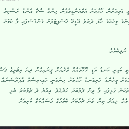
ލީ ޑައިވަރުން ހޯދުމަށް އެމްއެންޑީއެފުން ހިންގާ ސާޗް އެންޑް ރެސްކިއު
ްގެ މީހެއްގެ ހާލު ދެރަވެ އޭޑީކޭ ހޮސްޕިޓަލަށް ގެންގޮސްފައި ވާ ކަމަށް
ނުލިބެއެވެ.
ތީ ކައިރީ ކަނޑު އަޑީ ހޮހޮޅައެއް ތެރެއަށް ފީނައިގެން ދިޔަ އިޓަލީގެ ފަސް
ަތަރު މީހުންގެ ހަށިގަނޑު ހޯދުމަށް ހިންގަނީ ހައި-ރިސްކް އޮޕަރޭޝަނެއް
ތަކުން ގުޅިފައި ވާ ތިން ޗެމްބަރު ހުރެއެވެ. އިއްޔެ ދެ ޗެމްބަރު ބެލި
ވެ. މިއަދު ތިން ވަނަ ޗެމްބަރު ބެލުމުގެ މަސައްކަތް ކުރިއަށް