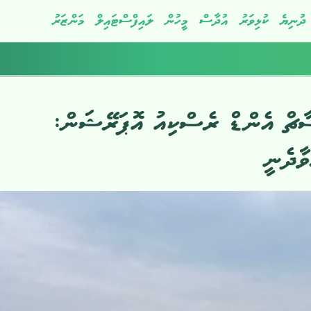
ދުނިޔެ
ކުޅިވަރު
އުދާސް
މީހުން
ލައިފްސްޓައިލް
މަންޒަރު
ސާޗް އެންޑް ރެސްކިއު އޮޕަރޭޝަން:
ވާދެނީ