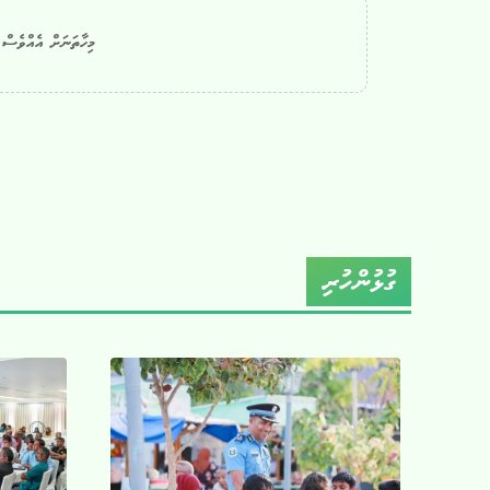
މިހާތަނަށް އެއްވެސް ކ
ގުޅުންހުރި