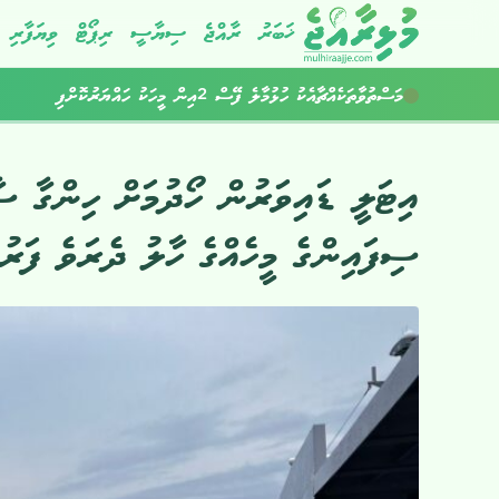
ޚަބަރު
ރާއްޖެ
ސިޔާސީ
ރިޕޯޓް
ވިޔަފާރި
މަސްތުވާތަކެއްޗާއެކު ހުޅުމާލެ ފޭސް 2އިން މީހަކު ހައްޔަރުކޮށްފި
ކުރިއަށްއޮތް ހަފުތާގައިވެސް މޫސުން ގޯސް
އިޓަލީ ޑައިވަރުން ހޯދުމަށް ހިންގާ 
ސިފައިންގެ މީހެއްގެ ހާލު ދެރަވެ ފަރު