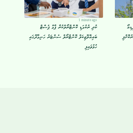
1 minute ago
ޑިއޯ
ކުދި ރުކުމަޑި ކޮންޓްރޯލްކުރާ ޕާމް ޕެސްޓް
ުކޮށްފި
ބައިއޮލޮޖިކަލް ކޮންޓްރޯލް ސެންޓަރު ހަނިމާދޫގައި
ހުޅުވައިފި