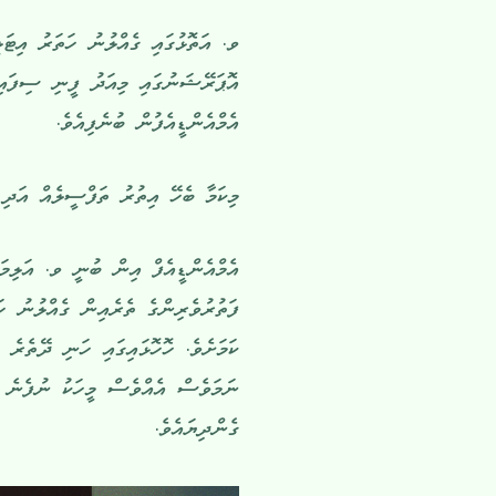
ވ. އަތޮޅުގައި ގެއްލުނު ހަތަރު އިޓަ
އޮޕަރޭޝަނުގައި މިއަދު ފީނި ސިފައިނ
އެމްއެންޑީއެފުން ބުނެފިއެވެ.
މިކަމާ ބެހޭ އިތުރު ތަފްސީލެއް އަދި 
އެމްއެންޑީއެފް އިން ބުނީ ވ. އަލިމަ
ފަތުރުވެރިންގެ ތެރެއިން ގެއްލުނު ހ
ކަމަށެވެ. ހޮހޮޅައިގައި ހަނި ދޭތެރެ 
ނަމަވެސް އެއްވެސް މީހަކު ނުފެނެ އެ
ގެންދިޔައެވެ.