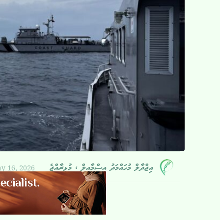
y 16, 2026
އިޖްދާލް މުހައްމަދު އިސްމާއީލް ، މުޅިރާއްޖެ