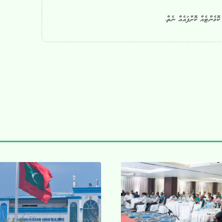
ޮމެންޓެއް ކޮށްފައެއް ނެތް.