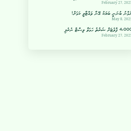
February 27, 202
ުމްނު ބުނަނީ ބަޔަކު އޭނާ ވައްޓާލީ ކަމަށް!
May 8, 202
4 ފްލެޓަށް ޝަރުތު ހަމަވާ ލިސްޓް ނެރެފި
February 27, 202