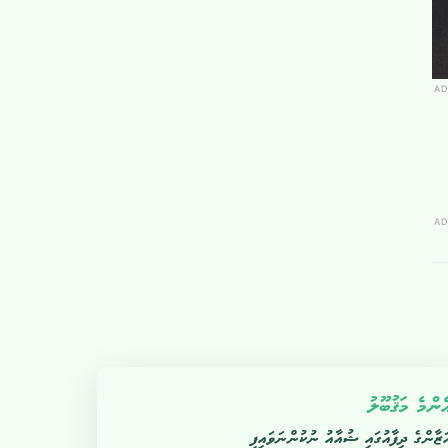
AD
AD
ެންމެ މަޤުބޫލު
ަޒާންގެ ދިފާއުގައި ޝުއާއު ނުކުންނަވައިފި