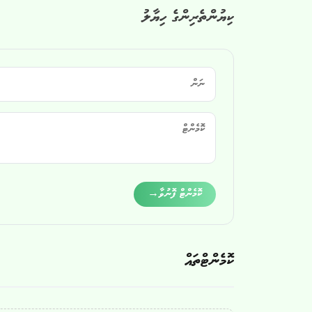
ކިޔުންތެރިންގެ ހިޔާލު
Alternative:
ކޮމެންޓް ފޮނުވާ
→
ކޮމެންޓްތައް