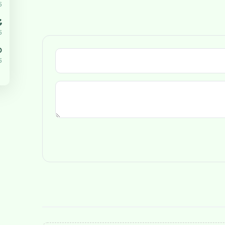
5
ޔ
5
،000
5