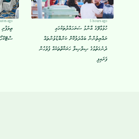
utes ago
5 hours ago
ހުޅުމާލޭގެ އާންމު ސަރަހައްދުތަކުގައި
ތިލަފުށި 
ރައްޔިތުންނާ ބައްދަލުކޮށް ކަންބޮޑުވުންތައް
ސްޓޭކްހޯލ
ދެނެގަތުމުގެ ސިލްސިލާ ހަރަކާތްތަކެއް ފުލުހުން
ފަށައިފި