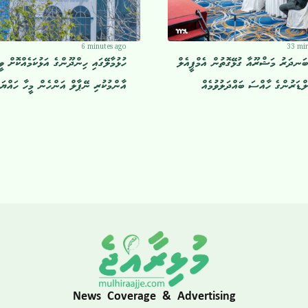
6 minutes ago
33 min
ބަނދަރު މަޝްރޫއާ ގުޅޭގޮތުން އެމްޕީއެލް
ހުޅުމާލޭގައި ހިންދޫންގެ އަޅުކަމެއްކޮށް ވީ
ްޑަރުންގެ ހާއްސަ ބައްދަލުވުމެއް
އާންމުކުރި ނޭޕާލް އަންހެން މީހާ ހައްޔަރ
News Coverage & Advertising