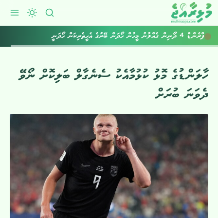
ފްރެންޑް 4 ދޯނިން ގެއްލުނު މީހުން ހޯދަން ބޭރުގެ އެހީތެރިކަން ހޯދަނީ
އެކިހިސާބަށް ވިއްސާރަ ކުރުމާއެކު ގުގުރާނެ: މެޓް
ހާލަންޑުގެ މޮޅު ކުޅުމާއެކު ސެނެގާލް ބަލިކޮށް ނޯވޭ
ދެވަނަ ބުރަށް