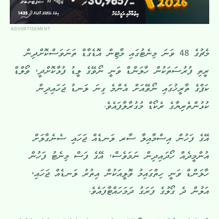
ADVERTISEMENT
މެޗުގެ 48 ވަނަ މިނެޓުގައި މާޓިން އޮޑެގާޑް ތަނަވަސްކޮށްދިން
ރީތި ފުރުސަތަކުން ހާލަންޑް ވަނީ ނޯވޭގެ ލީޑު ފުޅާކޮށްދީ، ވޯލްޑް
ކަޕްގެ ތާރީޚުގައި ނޯވޭއަށް އެންމެ ގިނަ ލަނޑު ޖަހައިދިން
ކުޅުންތެރިޔާގެ ރެކޯޑް މުގުރާލާފައެވެ.
އޭގެ ފަހުން އިސްމާއިލާ ސާރ ލަނޑެއް ޖަހައި ސެނެގާލަށް
އުންމީދެއް ހޯދައިދިން ނަމަވެސް، އޭގެ ފަސް މިނެޓު ފަހުން
ހާލަންޑް ވަނީ ހިތްގައިމު ވޮލީއަކުން އިތުރު ލަނޑެއް ޖަހައި،
އަލުން ދެ ގޯލުގެ ފަރަގު ދަމަހައްޓާފައެވެ.