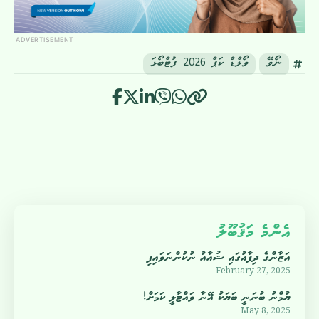
ADVERTISEMENT
ނޯވޭ
ވޯލްޑް ކަޕް 2026 ފުޓްބޯޅަ
އެންމެ މަޤުބޫލު
އަޒާންގެ ދިފާއުގައި ޝުއާއު ނުކުންނަވައިފި
February 27, 2025
ޔުމްނު ބުނަނީ ބަޔަކު އޭނާ ވައްޓާލީ ކަމަށް!
May 8, 2025