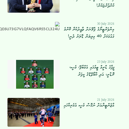
ކުންފުންޏަކުން!
30 July 2026
އިންފަންޓީނޯގެ ޕްލޭނަށް ތާޢީދުކުރާ ކޮންމެ
ޤައުމަކަށް 40 މިލިޔަން ޑޮލަރު ދެނީ!
23 July 2026
ފީފާގެ ޑްރީމް ޓީމުގައި އެމްބާޕޭ، މެސީ،
ރޮޑްރީ، އަދި ކާބޯވޭޑޭގެ ކީޕަރު
21 July 2026
އާޖެންޓީނާއަށް ނުގޮސް މެސީ އެމެރިކާގައި