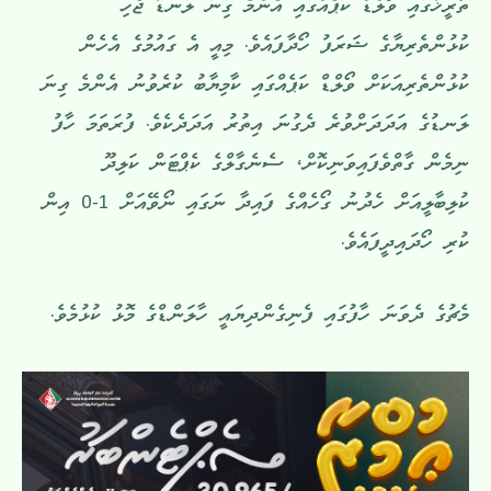
ތާރީޚުގައި ވޯލްޑް ކަޕެއްގައި އެންމެ ގިނަ ލަނޑު ޖެހި
ކުޅުންތެރިޔާގެ ޝަރަފު ހޯދާފައެވެ. މިއީ އެ ގައުމުގެ އެހެން
ކުޅުންތެރިއަކަށް ވޯލްޑް ކަޕެއްގައި ކާމިޔާބު ކުރެވުނު އެންމެ ގިނަ
ލަނޑުގެ އަދަދަށްވުރެ ދެގުނަ އިތުރު އަދަދެކެވެ. ފުރަތަމަ ހާފު
ނިމެން ގާތްވެފައިވަނިކޮށް، ސެނެގާލްގެ ކެޕްޓަން ކަލިދޫ
ކުލިބާލީއަށް ހެދުނު ގޯހެއްގެ ފައިދާ ނަގައި ނޯވޭއަށް 1-0 އިން
ކުރި ހޯދައިދީފައެވެ.
މެޗުގެ ދެވަނަ ހާފުގައި ފެނިގެންދިޔައީ ހާލަންޑްގެ މޮޅު ކުޅުމެވެ.