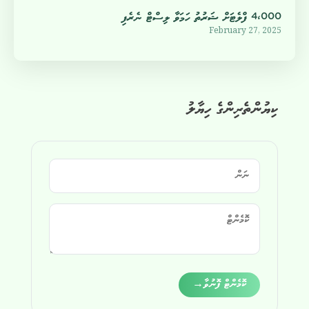
4،000 ފްލެޓަށް ޝަރުތު ހަމަވާ ލިސްޓް ނެރެފި
February 27, 2025
ކިޔުންތެރިންގެ ހިޔާލު
Alternative:
ކޮމެންޓް ފޮނުވާ
→