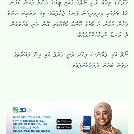
ހާލަންޑް މިހާރު ވަނީ ނޯވޭގެ ގައުމީ ޓީމަށް އެންމެ ފަހުން ކުޅުނު
12 މެޗުގައި ވިދިވިދިގެން ލަނޑު ޖަހާފައެވެ. މީގެ ތެރެއިން އެންމެ
ފަހުން ކުޅުނު ހަ މެޗުގެ ކޮންމެ މެޗެއްގައި އޭނާ ވަނީ މަދުވެގެން
ދެ ލަނޑު ކާމިޔާބުކޮށްފައެވެ.
ނޯވޭ އާއި ފްރާންސް މިހާރު ވަނީ ގްރޫޕް އަައި އިން މުބާރާތުގެ
ދެވަނަ ބުރަށް ދަތުރުކޮށްފައެވެ.