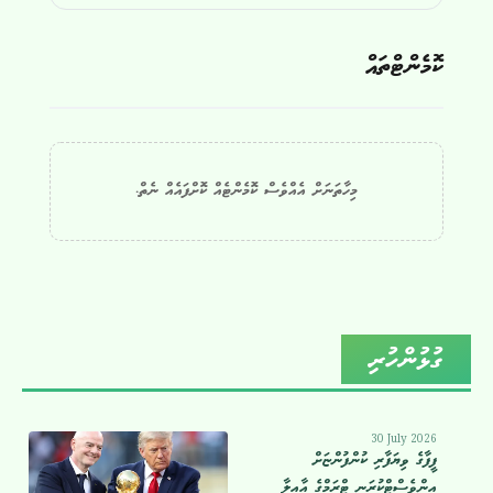
ކޮމެންޓްތައް
މިހާތަނަށް އެއްވެސް ކޮމެންޓެއް ކޮށްފައެއް ނެތް.
ގުޅުންހުރި
30 July 2026
ފީފާގެ ވިޔަފާރި ކުންފުންޏަށް
އިންވެސްޓްކުރަނީ ޓްރަމްގެ އާއިލާ