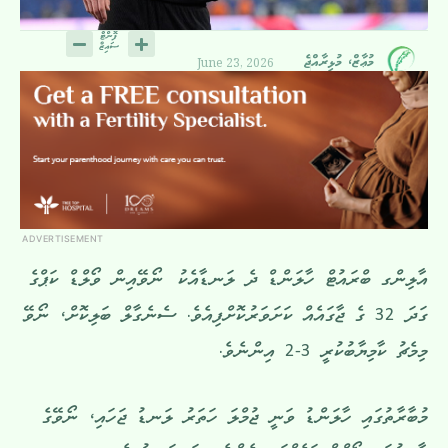
June 23, 2026
މުޢާޒް، މުޅިރާއްޖެ
ADVERTISEMENT
އާލިންގ ބްރައުޓް ހާލަންޑް ދެ ލަނޑާއެކު ނޯވޭއިން ވޯލްޑް ކަޕްގެ
ގަދަ 32 ގެ ޖާގައެއް ކަށަވަރުކޮށްފިއެވެ. ސެނެގާލް ބަލިކޮށް، ނޯވޭ
މިމެޗު ކާމިޔާބުކުރީ 3-2 އިންނެވެ.
މުބާރާތުގައި ހާލަންޑު ވަނީ ޖުމްލަ ހަތަރު ލަނޑު ޖަހައި، ނޯވޭގެ