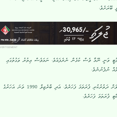
 ބޭރަށެވެ.
VERTISEMENT
ލޮޓީ ވަނީ ނޭމާ ވެސް ކުޅެން ނެރެފައެވެ. ނަމަވެސް އިތުރު ވަގުތުގައި
ެއް ނުފެނުނެވެ.
މިއީ ނޯނޭ މުބާރާތުގެ ކްއާޓާ ފައިނަލަށް ދަތުރުކުރި ފުރަތަމަ ފަހަރެވެ. އަދި ބްރެޒިލް 1990 ވަނަ އަހަރުގެ
ި ފުރަތަމަ ފަހަރެވެ.