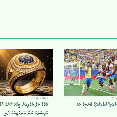
18 July 2026
30 J
ތްދަތިކޮށްލުމަށްފަހު ބްރެޒިލް ގަދަ
ވޯލްޑު ކަޕް ޗެމްޕިއަން ޓީމުގެ ކޮންމެ ކުޅ
އޮފިޝަލަށް ރަން އަނގޮޓިއެއް ދެނީ