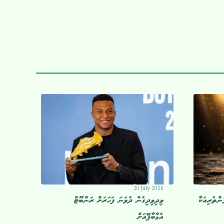
20 July 2026
ުންތެރިއަކާ
ވިދިވިދިގެން ދެވަނަ ފަހަރަށް ރަންބޫޓް
އެމްބާޕޭއަށް