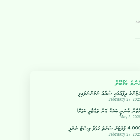
AD
ެންމެ މަޤުބޫލު
ަޒާންގެ ދިފާއުގައި ޝުއާއު ނުކުންނަވައިފި
February 27, 202
ުމްނު ބުނަނީ ބަޔަކު އޭނާ ވައްޓާލީ ކަމަށް!
May 8, 202
4 ފްލެޓަށް ޝަރުތު ހަމަވާ ލިސްޓް ނެރެފި
February 27, 202