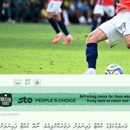
VERTISEMENT
 ވަރލްޑްކަޕްގެ ކްއާޓާ ފައިނަލަށް ދަތުރުކޮށްފިއެވެ. ނޯވޭ ކުއާޓާ ފައިނަލަށް