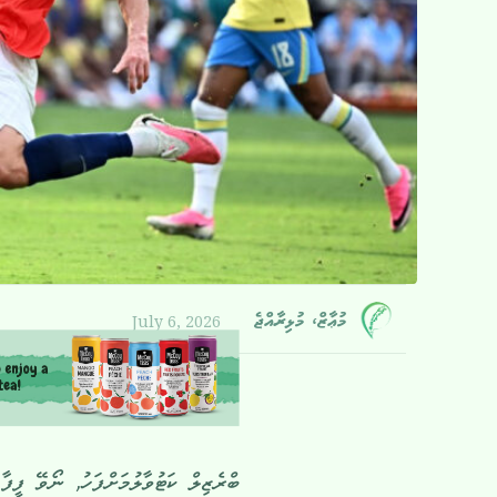
July 6, 2026
މުޢާޒް، މުޅިރާއްޖެ
ބްރެޒިލް ކަޓުވާލުމަށްފަހު, ނޯވޭ ފީފާ