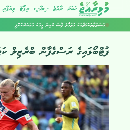
ޚަބަރު
ރާއްޖެ
ސިޔާސީ
ރިޕޯޓް
ވިޔަފާރި
މަސްތުވާތަކެއްޗާއެކު ހުޅުމާލެ ފޭސް 2އިން މީހަކު ހައްޔަރުކޮށްފި
ކުރިއަށްއޮތް ހަފުތާގައިވެސް މޫސުން ގޯސް
ފުޓްބޯޅައިގެ ރަސްގެފާން ބްރެޒިލް ކަޓ