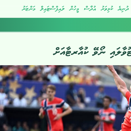
ދުނިޔެ
ކުޅިވަރު
އުދާސް
މީހުން
ލައިފްސްޓައިލް
މަންޒަރު
ުވާލައި ނޯވޭ ކުއާރޓާއަށް