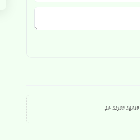
ޮމެންޓެއް ކޮށްފައެއް ނެތް.