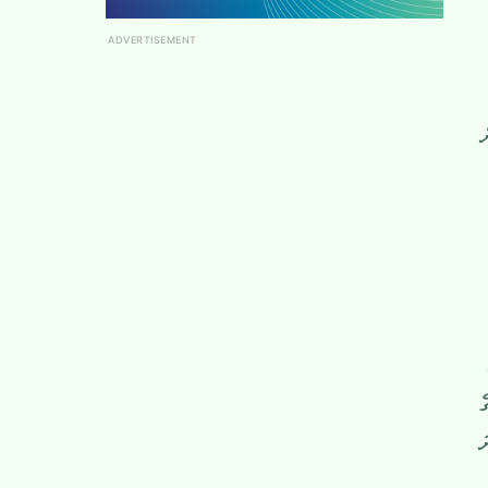
ADVERTISEMENT
ް
ެ
ަ