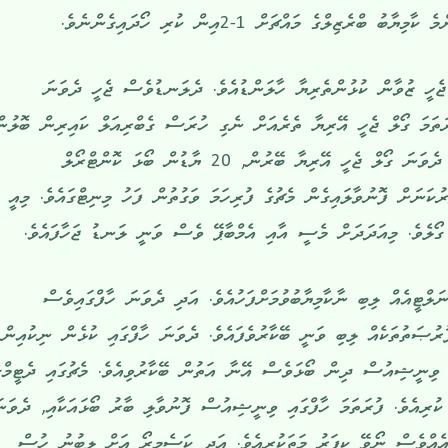
ރެޒިލްގެ މައްޗަށް 1-2އިން ކުރި ހޯދައިގެންނެވެ.
ެހީ ޒުވާން ކުޅުންތެރިޔާ ހާލަންޑުއެވެ. ދެލަނޑުވެސް ޖެހީ ދެވަނަ
ޓްގައި ފުރަތަމަ ގޯލް ޖެހީ އޭރިޔާ ތެރެއަށް ނެގި ހުރަސް ގެބްރިއަލް ކައިރިން ބޮލުނ
ގޯލުގެ ތެރެއަށް ފޮނުވާލައިގެންނެވެ. ދެވަނަ ގޯލް ޖެހީ އޭރިޔާ ބޭރުން, 20 ޔާޑުން ބޯޅަ ކޮންޓްރޯލް
ުކަނަށް ފޮނުވާލައިގެން މެޗުގެ ފުރިހަމަ ވަގުތުން ފަހު މިނިޓްގައެވެ. މިއީ
ނަލްޓީއެއް ލިބި ނާކާމިޔާބުވުމަށްފަހުއެވެ. އަދި ދެވަނަ ހާފްގައިވެސް
ުޞަތުތަކެއް ލިބި ވަނީ ބޭކާރުވެފައެވެ. ދެވަނަ ހާފްގައި ކުޅެން ނިކުއިން
 ވިނީޝިއުސް ދިން ބޯޅަވެސް އޭނާ އަތުން ބޭކާރުވިއެވެ. މެޗުގައި ދެޓީމްގ
ރިއެވެ. ފުރަތަމަ ހާފްގައި ވިނީޝިއުސް ފޮނުވާލި ބާރު ބޯޅައަކާއި, ދެވަނ
އެއްވެސް ނޯވޭ ކީޕަރު މަތަކުރިއެވެ. އަދި ކަސެމީރޯ އަށް ލިބުނު ހުސް