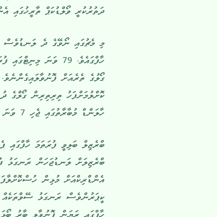
ދަތުރުކުރީ ވޯލްޑުކަޕް ތާރީޚުގައި އެންމެ ކާމިޔާބު ބް
މި މެޗުގައި ނޯވޭގެ ދެ ލަނޑުވެސް ޖ
ހާފްގައެވެ. 79 ވަނަ މިނި
ކޮށްލުމަށްފަހު ތިރިތިރިން ގޯލްގެ ދުރ
ހާލަންޑް މުބާރާތުގައި ޖެހި 7 ވަނަ ގޯލެވެ. މިއަދަދަށް މެސީ އާއި އެމްބާޕޭ ވެސް ވަނީ ލަނޑު ޖަހާފައެވެ.
ބްރެޒިލް ބަލިވީ ފުރަތަމަ ހާފްގައި ޕެ
ބްރެޒިލަށް ލަނޑުޖަހަން ރަނގަޅު ފުރ
އެންޑްރިކްއަށް މުޅިން ހުސްކޮށްލާފަ
ކީޕަރުންވެސް ރަނގަޅު ސޭވްތަކެއް ކު
ހާފްގައި ރަޔަން ފޮނުވާލި ބާރު ބޯޅަ