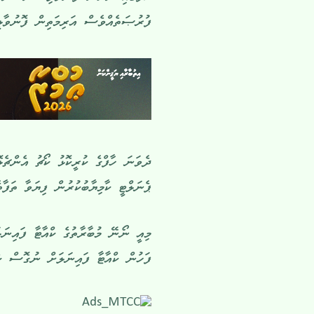
ފުރުޞަތެއްވެސް އަރިމަތިން ފޮނުވާލީ
ދެވަނަ ހާފްގެ ކުރީކޮޅު ކޯޗު އެންޗެ
ޕެނަލްޓީ ކާމިޔާބުކުރުން ފިޔަވާ ތަފާތ
ފަހުން ކްއާޓާ ފައިނަލަށް ނުގޮސް ކެޓ