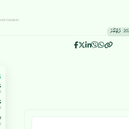
VERTISEMENT
އ
އ
5
ޔ
5
،000
5