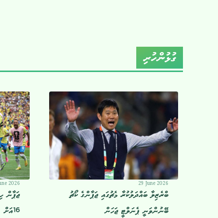
ގުޅުންހުރި
une 2026
29 June 2026
ބްރެޒިލާ ބައްދަލުކުރާ މެޗުގައި ޖަޕާންގެ ކޯޗު
ޖަޕާން ހި
ބޭނުންވަނީ ޕެނަލްޓީ ޖަހަން
16އަށް