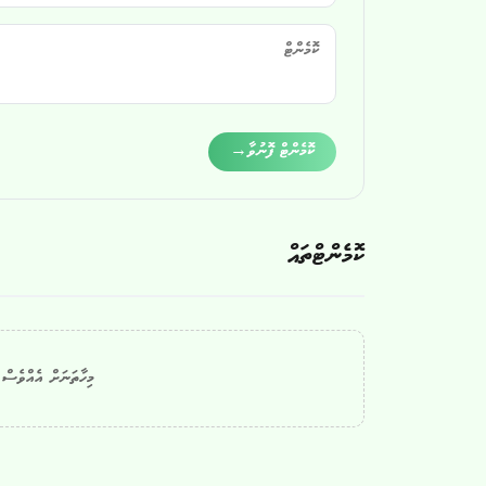
Alternative:
ކޮމެންޓް ފޮނުވާ
→
ކޮމެންޓްތައް
މިހާތަނަށް އެއްވެސް ކ