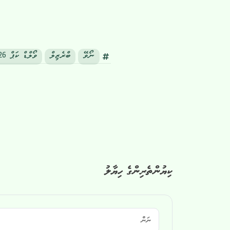
ނޯވޭ
ބްރެޒިލް
ވޯލްޑް ކަޕް 2026 ފުޓްބޯޅަ
ކިޔުންތެރިންގެ ހިޔާލު