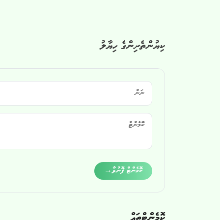
ކިޔުންތެރިންގެ ހިޔާލު
Alternative:
ކޮމެންޓް ފޮނުވާ
→
ކޮމެންޓްތައް