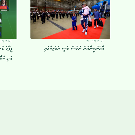
July 2026
21 July 2026
އާޖެންޓީނާއަށް ނުގޮސް މެސީ އެމެރިކާގައި
ފީފާގެ ޑް
އަދި ކާބޯވ