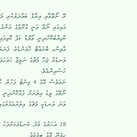
ކާމިޔާބުކޮށްދިނީ ވޯލްޑް ކަޕް ކޮލިފަ
ލަނޑެއް ޖަހާ މެޗުގެ ނަތީޖާ ހަމަހަމަކ
ހުސެއިންއެވެ.
ނަމަވެސް އޭގެ 4 މިނެ
ވަނަ ލަނޑަކީ މެޗުގެ އިތުރުވަގުތުގައި
28 އަހަރުގެ މެދު ކެނޑުމަކަށްފަހު 
ހިމެނޭ މޮޅު ޓީމެކެވެ.