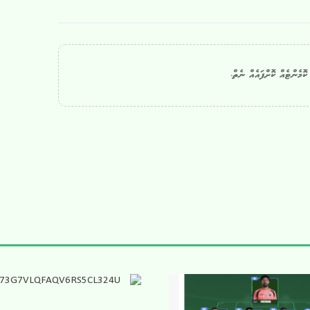
ޮމެންޓެއް ކޮށްފައެއް ނެތް.