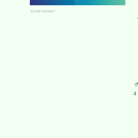
ADVERTISEMENT
ި
ނޯވޭގެ ލީޑު އިތުރަށް ފުޅާކޮށްދިނީ ބަދަލުކުޅުންތެރިއަކަށް ނިކުތް ޑިފެންޑަރު ލިއޯ އޮސްޓިގާޑެވެ. އަދި ނޯވޭގެ 4