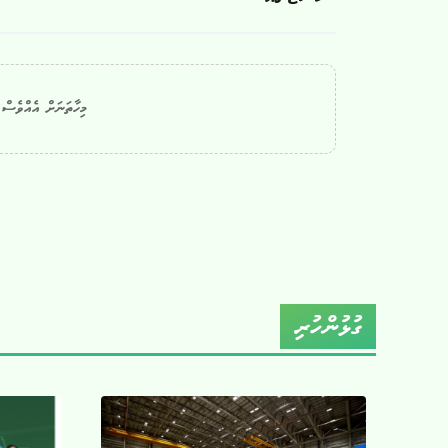
މިހާތަނަށް އެއްވެސް ކ
ގުޅުންހުރި