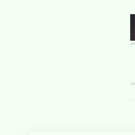
AD
AD