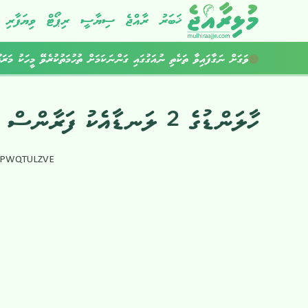
ޚަބަރު
ރާއްޖެ
ސިޔާސީ
ރިޕޯޓް
ވިޔަފާރި
ވަގަށް ނަގާފައިވާ ތަކެތި ނުއަގުގައި ގަންނަކަމަށް ތުހުމަތުކުރެވޭ މީހަކު މަރަ
ހާލަންޑުގެ 2 ލަނޑާއެކު ފަރާންސް ހިމެނޭ ގްރޫޕްގެ ކުރިއަށް ނޯވޭ