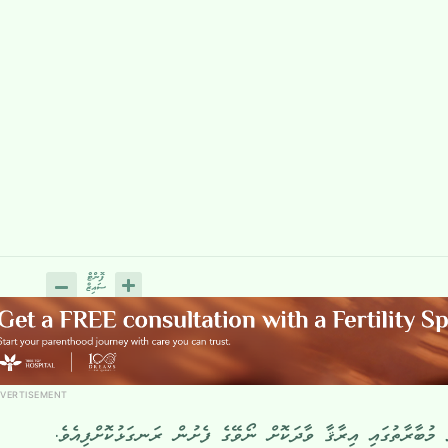
VERTISEMENT
ަ މުބާރާތުގައި އިރާޤާ ވާދަކޮށް ނޯވޭގެ ފެށުން ރަނގަޅުކޮށްފިއެވެ.