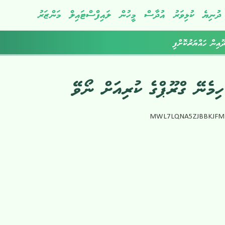
ދުނިޔެ
ކުޅިވަރު
އުދާސް
މީހުން
ލައިފްސްޓައިލް
މަންޒަރު
ދޫއިން ހައްޔަރުކޮށްފި