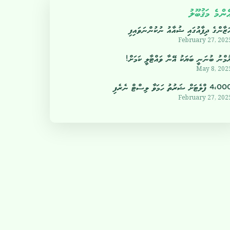
ެންމެ މަޤުބޫލު
ަޒާންގެ ދިފާއުގައި ޝުއާއު ނުކުންނަވައިފި
February 27, 202
ުމްނު ބުނަނީ ބަޔަކު އޭނާ ވައްޓާލީ ކަމަށް!
May 8, 202
4 ފްލެޓަށް ޝަރުތު ހަމަވާ ލިސްޓް ނެރެފި
February 27, 202