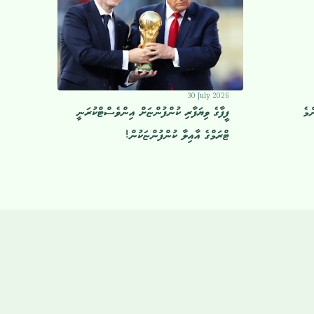
30 July 2026
ްމެ
ފީފާގެ ވިޔަފާރި ކުންފުންޏަށް އިންވެސްޓްކުރަނީ
ޓްރަމްގެ އާއިލާ ކުންފުންޏަކުން!