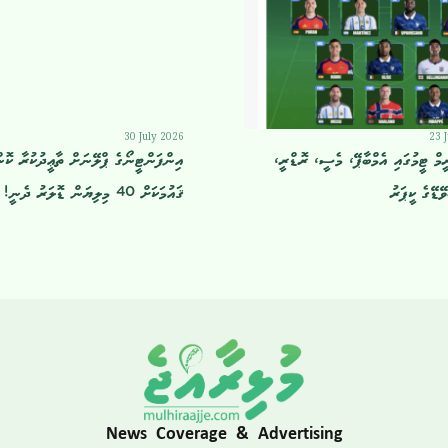
30 July 2026
23 
ރީމް ޓީމުގައި އެމްބާޕޭ، މެސީ، ރޮޑްރީ،
އިންފަންޓީނޯގެ ޕްލޭނަށް ތާޢީދުކުރާ ކޮނ
ޭޑޭގެ ކީޕަރު
ޤައުމަކަށް 40 މިލިޔަން ޑޮލަރު ދެނީ!
News Coverage & Advertising