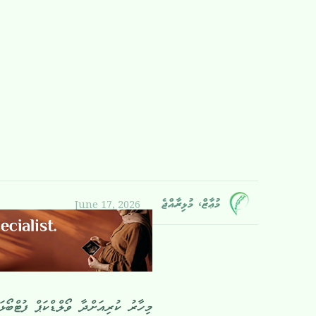
June 17, 2026
މުޢާޒް، މުޅިރާއްޖެ
މިހާރު ކުރިއަށްދާ ވޯލްޑްކަޕް ފުޓްބޯޅ