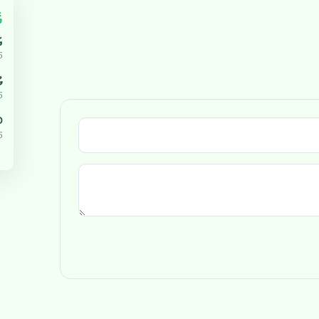
އ
އ
5
ޔ
5
،000
5