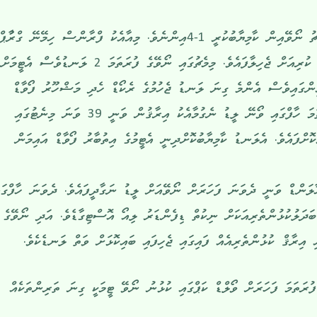
ރޭ ނޯވޭއާއި އިރާޤް ބައްދަލުކުރި މެޗު ނޯވޭއިން ކާމިޔާބުކުރީ 1-4އިންނެވެ. މިއާއެކު ފްރާންސް ހިމޭނޭ ގްރާުޕް
އައިގައި ނޯވޭ ވަނީ ގްރޫޕްގެ އެންމެ ކުރިއަށް ޖެހިލާފައެވެ. މިމެޗުގައި ނޯވޭގެ ފުރަތަމަ 2 ލަނޑުވެސް އެޓީމަށް
އިންގައިވެސް އެންމެ ގިނަ ލަނޑު ޖެހުމުގެ ރެކޯޑް ހެދި މަޝްހޫރު ފޯވާޑް
އާލިންގ ބްރައުޓް ހާލަންޑެވެ. ފުރަތަމަ ހާފްގައި ވޯނޭ ލީޑު ނެގުމާއެކު އިރާޤުން ވަނީ 39 ވަނަ މިނެޓުގައި
ޮށްފައެވެ. އެލަނޑު ކާމިޔާބުކޮށްދިނީ އެޓީމުގެ އިތުބާރު ފޯވާޑް އައިމަން
ޓު ފަހުން ހާލަންޑް ވަނީ ދެވަނަ ފަހަރަށް ނޯވޭއަށް ލީޑު ނަގާދީފައެވެ. ދެވަނަ ހާފްގައ
 އިރާޤް ކުޅުންތެރިއެއް ފައިގައި ޖެހިފައި ބައިކޮޅަށް ވަތް ލަނޑެކެވެ.
ފުރަތަމަ ފަހަރަށް ވޯލްޑް ކަޕްގައި ކުޅުނު ނޯވޭ ޓީމަކީ ގިނަ ތަރިންތަކެއް