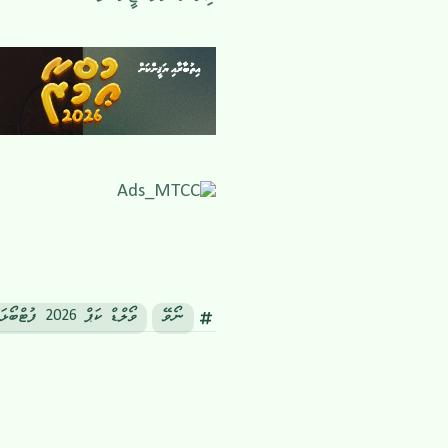
ނޯވޭ
ވޯލްޑް ކަޕް 2026 ފުޓްބޯޅަ