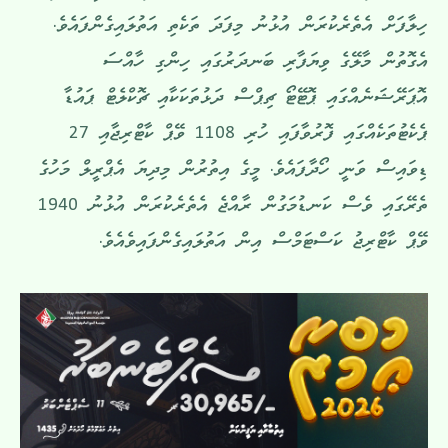
ހިލާފަށް އެތެރެކުރަން އުޅުނު މިފަދަ ތަކެތި އަތުލައިގެންފައެވެ.
އެގޮތުން މާލޭގެ ވިޔަފާރި ބަނދަރުގައި ހިންގި ހާއްސަ
އޮޕަރޭޝަނެއްގައި ޕޮޓޭޓޯ ޗިޕްސް ދަޅުތަކަކާއި ޗޮކްލެޓް ޕައުޑާ
ޕެކެޓުތަކެއްގައި ފޮރުވާފައި ހުރި 1108 ވޭޕް ކާޓްރިޖާއި 27
ޑިވައިސް ވަނީ ހޯދާފައެވެ. މީގެ އިތުރުން މިދިޔަ އެޕްރީލް މަހުގެ
ތެރޭގައި ވެސް ކަނޑުމަގުން ރާއްޖެ އެތެރެކުރަން އުޅުނު 1940
ވޭޕް ކާޓްރިޖު ކަސްޓަމްސް އިން އަތުލައިގެންފައިވެއެވެ.