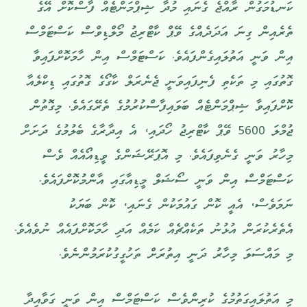
ކަނޑުމަގުން ރާއްޖެ ގެނައި މުދާ ޝިޕްމަންޓެއް ފާސްކޮށް އޭގެ
ތެރެއިން ގިނަ އަދަދެއްގެ ވޭޕް ކާޓްރިޖު މޯލްޑިވްސް ކަސްޓަމްސް
އިން ވަނީ އަތުލައިގެންފައެވެ. ކަސްޓަމްސް އިން ހާމަކޮށްފައިވާ
ގޮތުގައި މި ތަކެތި ފެނިފައިވަނީ ޖެނެރަލް ކާގޯގެ ގޮތުގައި ޑިކްލެއާ
ކޮށްފައިވާ ޝިޕްމަންޓެއް ބަލައިފާސްކުރުމުގެ ތެރޭގައެވެ. މިގޮތުން
ޖުމްލަ 5600 ވޭޕް ކާޓްރިޖު ހޯދައި، އެ އިދާރާގެ ބެލުމުގެ ދަށަށް
މިހާރު ވަނީ ގެނެވިފައެވެ. މި އޮޕަރޭޝަންގެ ވީޑިއޯއެއް ވެސް
ކަސްޓަމްސް އިން ވަނީ ސޯޝަލް މީޑިއާގައި އާންމުކޮށްފައެވެ.
ނަމަވެސް، އެއީ ކޮން ގައުމަކުން ގެނައި، ކޮން ބަޔަކު
އެތެރެކުރަން އުޅުނު ތަކެއްޗެއް ކަމެއް އަދި ހާމަކޮށްފައެއް ނުވެއެވެ.
މި މައްސަލަ މިހާރު ދަނީ އިތުރަށް ތަހުގީގުކުރަމުންނެވެ.
މި އަތުލައިގަތުމުގެ ކުރިންވެސް ކަސްޓަމްސް އިން ވަނީ ގަވާއިދާ