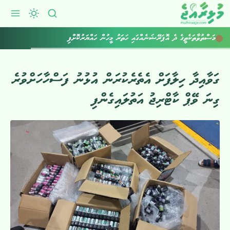
މަސްތުވާތަކެތީގެ ދެ އޮޕަރޭޝަނެއްގައި ހަތަރު މީހުން ހައްޔަރުކޮށްފި
ގަވާއިދާ ހިލާފަށް އެތެރެކުރަން އުޅުނު ފަސްހާހަށްވުރެ
ގިނަ ވޭޕް ކާޓްރިޖު އަތުލައިގެންފި