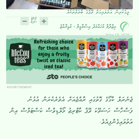
މީގެކުރިން އަތުލައިގަތް ވޭޕްގެ ބާވަތްތަކެއް
އިޖްދާލް މުހައްމަދު އިސްމާއީލް ، މުޅިރާއްޖެ
June 18, 2026
ADVERTISEMENT
ޖެނެރަލް ކާގޯގެ ގޮތުގައި ރާއްޖެއަށް އެތެރެކުރަން އުޅުނު
ފަސްހާސް ހަސަތޭކަ ވޭޕް ކާޓްރިޖު މޯލްޑިވްސް ކަސްޓަމްސް އިން
އަތުލައިގެންފިއެވެ.