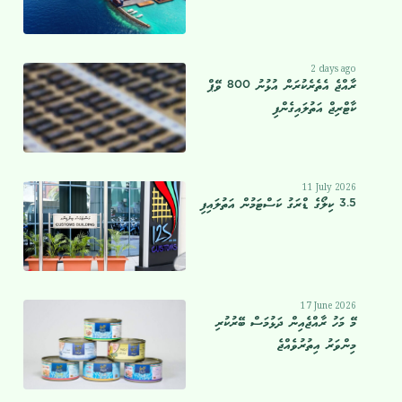
2 days ago
ރާއްޖެ އެތެރެކުރަން އުޅުނު 800 ވޭޕް
ކާޓްރިޖް އަތުލައިގެންފި
11 July 2026
3.5 ކިލޯގެ ޑްރަގު ކަސްޓަމުން އަތުލައިފި
17 June 2026
މޭ މަހު ރާއްޖެއިން ދަޅުމަސް ބޭރުކުރި
މިންވަރު އިތުރުވެއްޖެ