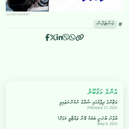
ADVERTISEMENT
ކަސްޓަމްސް
އެންމެ މަޤުބޫލު
އަޒާންގެ ދިފާއުގައި ޝުއާއު ނުކުންނަވައިފި
February 27, 2025
ޔުމްނު ބުނަނީ ބަޔަކު އޭނާ ވައްޓާލީ ކަމަށް!
May 8, 2025