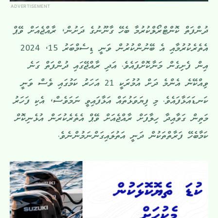
ADVERTISEMENT
ދުންފަތް ކޮންޓްރޯލްކުރުމާ ބެހޭ ގާނޫނުގެ ދަށުން، ރާއްޖެއަށް ވޭޕް
އެތެރެކުރުމާއި އެ ބޭނުންކުރުން ވަނީ ޑިސެމްބަރު 15، 2024
އިން ފެށިގެން މަނާކޮށްފައެވެ. އަދި ރާއްޖޭގައި ދުންފަތް ގަނެ
ވިއްކޭނެ އެންމެ ދަށް އުމުރަކީ 21 އަހަރު ކަމުގައި ވެސް ވަނީ
ކަނޑައަޅާފައެވެ. މި ފިޔަވަޅުތައް އަޅާފައިވީ ނަމަވެސް، އެކި ފަހަރު
މަތިން ގަވާއިދާ ހިލާފަށް ރާއްޖެއަށް ވޭޕް އެތެރެކުރަން އުޅެނިކޮށް
ކަމާބެހޭ ފަރާތްތަކުން ދަނީ އަތުލައިގަންނަމުންނެވެ.