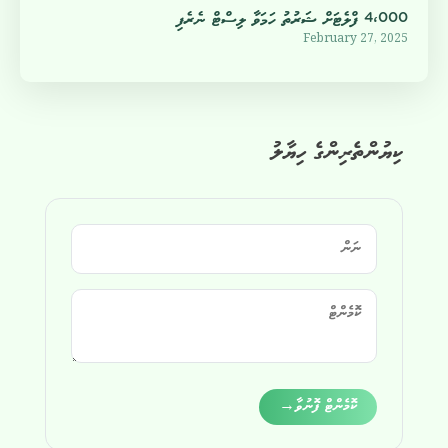
4،000 ފްލެޓަށް ޝަރުތު ހަމަވާ ލިސްޓް ނެރެފި
February 27, 2025
ކިޔުންތެރިންގެ ހިޔާލު
Alternative:
ކޮމެންޓް ފޮނުވާ
→