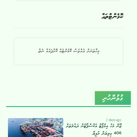
ކޮމެންޓްތައް
މިހާތަނަށް އެއްވެސް ކޮމެންޓެއް ކޮށްފައެއް ނެތް.
ގުޅުންހުރި
2 days ago
ޖޫން މަހު އިމްޕޯޓު އެކްސްޕޯޓުން ދައުލަތަށް
406 މިލިޔަން ރުފިޔާ