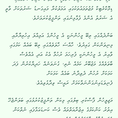
ނެތި ރުހުމާ އެކު ހަދިޔާ ކުރުމަކީ ގުނަވަން ހަދިޔާ ކުރުމުގައި
ޑިމޮކްރެޓިކް މުޖުތަމައުތަކުގައި އަމަލުކުރާ މައިގަނޑު ޝަރުތަކަށް ވާތީ
އެ ޝަރުތު އެންމެ ފުޅާމިނުގައި ތަންފީޒުކުރަމަށެވެ.
ބަންދެއްގައި ތިބޭ މީހުންނަކީ އެ މީހުންގެ އަމިއްލަ އިހުތިޔާރާއި
މިނިވަންކަން ގައިދުވެ، ހާއްސަ ހާލަތެއްގައި ތިބޭ ބައެއް ކަމުގައި
ވާއިރު އެ މީހުންނަކީ ފުރިހަމަ ރުހުމާ އެކު އަދި އެއްވެސް
ބާވަތެއްގެ މަޖުބޫރު ކަމެއް ނެތި، ގުނަވަނެއް ހަދިޔާކުރުން ފަދަ
ކަމަކަަށް ރުހުން ދެވިދާނެ ބައެއް ކަމަކަށް
ފެނިވަޑައިނުގަންނަވާކަމަށް ރައީސް ވިދާޅުވިއެވެ.
މަޖިލީހުން ފާސްކުރި ބިލުގައި މިކަން ތަންފީޒުކުރުމުގައި ބަލަންޖެހޭ
އިތުރު ކަންކަމުގެ އިޖުރާއަތްތައް ވެސް ކަނޑައަޅާފައި ނެތްކަން