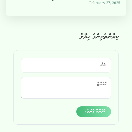
February 27, 2025
ކިޔުންތެރިންގެ ހިޔާލު
Alternative:
ކޮމެންޓް ފޮނުވާ
→