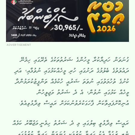
ADVERTISEMENT
ގުނަވަން ހަދިޔާކުރާ މީހުންގެ ޝަރުތުތަކުގެ ތެރޭގައި ހިމެނޭ
ދައުލަތުގެ ބެލުމުގެ ދަށުގައި ހުރި މީހެއްކަމުގައި ނުވުމާއި، އަދި
ކުށުގެ ތުހުމަތުގައި ނުވަތަ ޝަރުއީ ހުކުމެއް ތަންފީޒުކުރަމުންދާ
މީހެއް ކަމުގައި ނުވުން، އެ ދެ ޝަރުތު މަޖިލީހުން
އުނިކޮށްފައިވާކަން ފާހަގަކުރެވުނުކަމަށް ރައީސް ވިދާޅުވިއެވެ.
ރައީސް ވިދާޅުވީ ބިލުގައި މި ދެ ޝަރުތު ހިމެނީ މަޖުބޫރު ކަމެއް