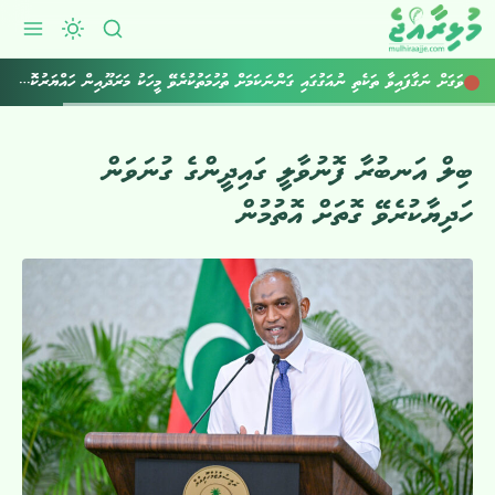
ވަގަށް ނަގާފައިވާ ތަކެތި ނުއަގުގައި ގަންނަކަމަށް ތުހުމަތުކުރެވޭ މީހަކު މަރަދޫއިން ހައްޔަރުކޮށްފި
ބިލް އަނބުރާ ފޮނުވާލީ ގައިދީންގެ ގުނަވަން
ހަދިޔާކުރެވޭ ގޮތަށް އޮތުމުން