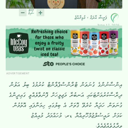
ފަރީޝާ އާދަމް ، މުޅިރާއްޖެ
June 17, 2026
ADVERTISEMENT
އިންސާނުންގެ ގުނަވަން ޓްރާންސްޕްލާންޓް ކުރުމުގެ ބިލު އަލުން
ދިރާސާކުރުމަށްޓަކައި އަނބުރާ މަޖިލީހަށް ފޮނުވާލެއްވީ ގައިދީންގެ
ގުނަވަން ހަދަިޔާ ކުރެވޭ ގޮތަށް އެ ބިލުގައި ހިމަނާފައި އޮތުމުން
ކަމަށް ރައީސުލްޖުމްހޫރިއްޔާ ޑރ. މުހައްމަދު މުއިއްޒު
ވިދާޅުވެއްޖެއެވެ.