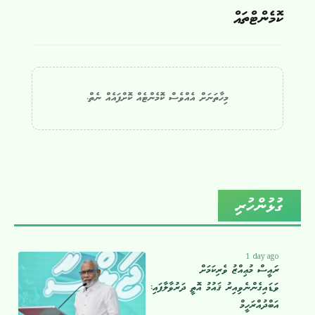
ކޮމެންޓްތައް
މިހާތަނަށް އެއްވެސް ކޮމެންޓެއް ކޮށްފައެއް ނެތް.
ގުޅުންހުރި
1 day ago
ރައީސް މުޢިއްޒު ވެރިކަމަށް
ވަޑައިގެންނެވިއިރު ޤައުމު އޮތީ ދަރުވާލާފައި:
އަބްދުއްރަހީމް