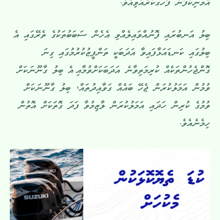
އެމަނިކުފާނު ފާހަގަކުރެއްވިއެވެ.
ބިލު އަނބުރައި ފޮނުއްވައިލެއްވި އެހެން ސަބަބުތަކުގެ ތެރޭގައި އެ
ބިލުގައި ކަނޑައަޅާފައިވާ އަދަބަކީ ތަންފީޒުކުރުމުގައި ގިނަ
ގޮންޖެހުންތަކެއް ކުރިމަތިވާނެ އަދަބަކަށްވުމާއި އެ ބިލު ގާނޫނަކަށް
ވުމުން އަމަލުކުރަން ޖެހޭ ބައެއް ގަވާއިދުތައް، ބިލު ގާނޫނަކަށް
ވުމުގެ ކުރިން ހަދައި އަމަލުކުރަން ލާޒިމުވާ ފަދަ ގޮތަަކަށް އޮތުން
ހިމެނެއެވެ.