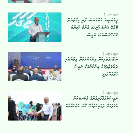
1 day ago
ޕީއެންސީގެ ކޮންގްރެސް ވާނީ މިހާތަނަށް
ބޭއްވޭ އެންމެ ފުރިހަމަ އެންމެ ކާމިޔާބު
ކޮންގްރެސްއަށް: ރައީސް
2 days ago
ނަޒާހަތްތެރިކަން އިތުރުކުރުމަށް ވިލުންތެރި
ދައުލަތްތަކެއް ބިނާކުރުމަށް ރައީސް
ގޮވާލައްވައިފި
2 days ago
ރައީސުލްޖުމްހޫރިއްޔާގެ ދެކަނބަލުން
އުކުޅަހަށް ވަޑައިގަތުމުން ހޫނު މަރުޙަބާއެއް