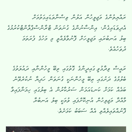
ރައްޔިތުންގެ މަޖިލީހުން އަލުން ވިސްނާވަޑައިގަތުމަށް
އެދިވަޑައިގެން، އިންސާނުންގެ ގުނަވަން ޓްރާންސްޕްލާންޓްކުރުމުގެ
ބިލު އަނބުރައި މަޖިލީހަށް ފޮނުވާލެއްވީ މި މަހުގެ ފުރަތަމަ
ދުވަހުއެވެ.
ރައީސް ވިދާޅުވީ ގައިދީންގެ ގޮތުގައި ތިބޭ މީހުންނާއި ދައުލަތުގެ
ބެލުމުގެ ދަށުގައި ތިބޭ މީހުންނަކީ ގުނަވަން ހަދިޔާ ނުކުރެވޭނެ
ބައެއް ކަމަށް ކަނޑައަޅަން ސަރުކާރުން އެ ބިލުގައި ހިމަނާފައިވާ
މާއްދާ މަޖިލިހުން އުނިކޮށްފައި ވުމަކީ ބިލު އަނބުރާ
ފޮނުއްވައިލެއްވި އެއް ސަބަބު ކަމަށެވެ.