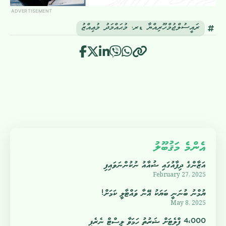
ADVERTISEMENT
ރައީސުލްޖުމްހޫރިއްޔާ ޑރ. މުޙައްމަދު މުޢިއްޒު
އެންމެ މަޤުބޫލު
އަޒާންގެ ދިފާއުގައި ޝުއާއު ނުކުންނަވައިފި
February 27, 2025
ޔުމްނު ބުނަނީ ބަޔަކު އޭނާ ވައްޓާލީ ކަމަށް!
May 8, 2025
4،000 ފްލެޓަށް ޝަރުތު ހަމަވާ ލިސްޓް ނެރެފި