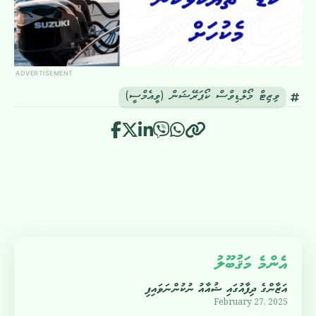
ADVERTISEMENT
ވިޒިޓް މޯލްޑިވްސް ކޯޕަރޭޝަން (ވީއެމްސީ)
އެންމެ މަޤުބޫލު
އަޒާންގެ ދިފާއުގައި ޝުއާއު ނުކުންނަވައިފި
February 27, 2025