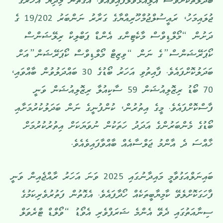
ބަދަލުތަކަށްވެސް އަލިއަޅުވާލާފައިވެއެވ.ެ އެގޮތުން މިދިޔަ އަހަރުގެ
ޖުލައިމަހު، ރައީސުލްޖުމްހޫރިއްޔާގެ ގަރާރު ނަންބަރު 19/202 ގެ
ދަށުން “މޯލްޑިވްސް މާކެޓިންގ އެންޑް ޕަބްލިކް ރިލޭޝަންސް
ކޯޕަރޭޝަންސް”ގެ ނަން “ވިޒިޓް މޯލްޑިވްސް ކޯޕަރޭޝަން”އަށް
ބަދަލުކޮށްފައެވެ. ފާއިތުވި އަހަރު ބޯޑުގެ 30 ބައްދަލުވުން ބާއްވައި،
70 ބޯޑު ރިޒޮލިއުޝަން 59 ސާކިއުލާ ރިޒޮލިއުޝަން ވަނީ
ފާސްކޮށްފައެވެ. މީގެ އިތުރުން، ކުންފުނީގެ ނަން ބަދަލުކުރުމަށާއި
ބޯޑުގެ މެންބަރުންގެ އަދަދު ހަތަކުން ނުވަޔަކަށް އިތުރުކުރުމަށް
ޚާއްސަ ދެ އާންމު ޖަލްސާއެއް ބާއްވާފައިވެއެވެ.
ބައިނަލްއަގުވާމީ މައިދާނުގައި 2025 ވަނަ އަހަރު ރާއްޖެއިން ވަނީ
ފާހަގަކޮށްލެވޭ ކާމިޔާބީތަކެއް ހޯދާފައެވެ. އެގޮތުން ފަތުރުވެރިކަމުގެ
ސިނާއަތުގައި ދެވޭ އެންމެ ޝަރަފްވެރި އެވޯޑު “ވޯލްޑް ޓްރެވަލް