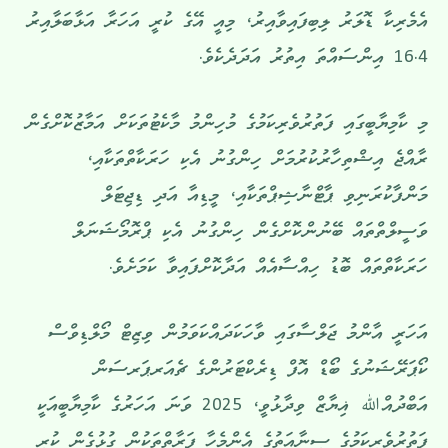
އެމެރިކާ ޑޮލަރު ލިބިފައިވާއިރު، މިއީ އޭގެ ކުރީ އަހަރާ އަޅާބަލާއިރު
16.4 އިންސައްތަ އިތުރު އަދަދެކެވެ.
މި ކާމިޔާބީގައި ފަތުރުވެރިކަމުގެ މުހިންމު މާކެޓުތަކަށް އަމާޒުކޮށްގެން
ރާއްޖެ އިޝްތިހާރުކުރުމަށް ހިންގުނު އެކި ހަރަކާތްތަކާއި،
މަންފާކުރަނިވި ޕާޓްނާޝިޕްތަކާއި، މީޑިއާ އަދި ޑިޖިޓަލް
ވަސީލްތްތައް ބޭނުންކޮށްގެން ހިންގުނު އެކި ޕްރޮމޯޝަނަލް
ހަރަކާތްތައް ބޮޑު ހިއްސާއެއް އަދާކޮށްފައިވާ ކަމަށެވެ.
އަހަރީ އާންމު ޖަލްސާގައި ވާހަކަދައްކަވަމުން ވިޒިޓް މޯލްޑިވްސް
ކޯޕަރޭޝަނުގެ ބޯޑް އޮފް ޑިރެކްޓަރުންގެ ޗެއަރޕަރސަން
އަބްދުއްﷲ ޣިޔާޒް ވިދާޅުވީ، 2025 ވަނަ އަހަރުގެ ކާމިޔާބީއަކީ
ފަތުރުވެރިކަމުގެ ސިނާއަތުގެ އެންމެހާ ފަރާތްތަކުން ގުޅުގެން ކުރި