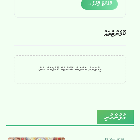
Alternative:
ކޮމެންޓް ފޮނުވާ
→
ކޮމެންޓްތައް
މިހާތަނަށް އެއްވެސް ކޮމެންޓެއް ކޮށްފައެއް ނެތް.
ގުޅުންހުރި
18 May 2026