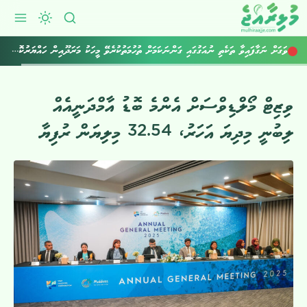
ރާއްޖެ އެތެރެކުރަން އުޅުނު 800 ވޭޕް ކާޓްރިޖް އަތުލައިގެންފި
ވަގަށް ނަގާފައިވާ ތަކެތި ނުއަގުގައި ގަންނަކަމަށް ތުހުމަތުކުރެވޭ މީހަކު މަރަދޫއިން ހައްޔަރުކޮށްފި
ވިޒިޓް މޯލްޑިވްސަށް އެންމެ ބޮޑު އާމްދަނީއެއް
ލިބުނީ މިދިޔަ އަހަރު، 32.54 މިލިޔަން ރުފިޔާ