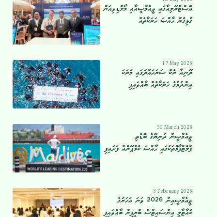
އޮސްޓްރޭލިއާގައި ވީއެމްސީއާއި މޯލްޑިވިއަން
ގުޅިގެން ޚާއްޞަ ހަރަކާތެއް
17 May 2026
ދޫނިއާ ރެކް ސަރަހައްދުގައި މުރަކަ
އިންދުމުގެ ހަރަކާތެއް ބާއްވައިފި
30 March 2026
ވީއެމްސީން ދުނިޔޭގެ ބޮޑެތި
ޕްލެޓްފޯމްތަކުގައި ޚާއްސަ ކެމްޕޭނެއް ފަށައިފި
3 February 2026
ވީއެމްސީއިން 2026 ވަނަ އަހަރުގެ
ކުއާޓާލީ އިންސައިޓްސް ބްރީފިން ބާއްވައިފި