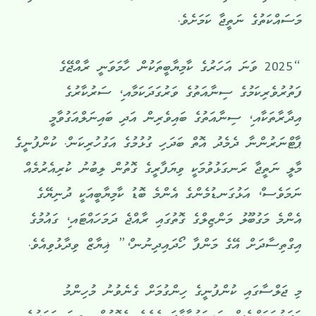
މަސައްކަތުގެ ނަތީޖާ ކަމަށެވެ.
“2025 ވަނަ އަހަރުގެ ކާމިޔާބީތަކުން ހާމަވަނީ ރާއްޖޭގެ
ފަތުރުވެރިކަމުގެ ސިނާއަތުގެ ވަރުގަދަކަމާއ،ި ސަރުކާރުގެ
އިދާރާތަކާއ،ި ސިނާއަތުގެ ބައިވެރިން އަދި ބައިނަލްއަގުވާމީ
ޕާޓްނަރުންނާ ދެމެދު އޮތް ބަދަހި ގުޅުމުގެ އަގުހުރިކަނ.ް ކުންފުނީގެ
މާލީ ނަތީޖާ ރަނގަޅުވުމަކީ ވިޔަފާރީގެ ގޮތުން ލިބުނު ކުރިއެރުމެއް
ނަމަވެސ،ް އަޅުގަނޑުމެންގެ އެންމެ ބޮޑު ކާމިޔާބީއަކީ ދުނިޔޭގެ
އެންމެ މަގުބޫލު މަންޒިލްގެ ގޮތުގައި ރާއްޖެ ދަމަހައްޓައ،ި ގައުމުގެ
އިގްތިސާދަށް އޭގެ މަންފާ ހޯދައިދިނުނ،ް” ޣިޔާޒް ވިދާޅުވިއެވެ.
މި ޖަލްސާގައި ކުންފުނީގެ ހިންގުމަށް ގެނެވުނު މުހިންމު