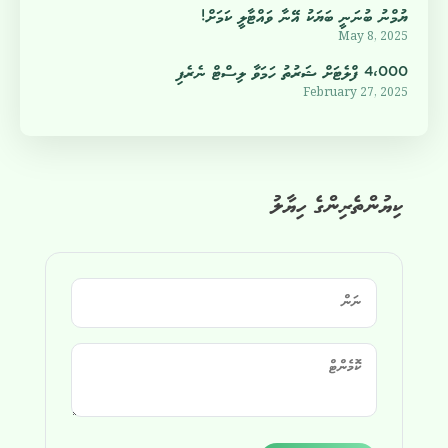
ޔުމްނު ބުނަނީ ބަޔަކު އޭނާ ވައްޓާލީ ކަމަށް!
May 8, 2025
4،000 ފްލެޓަށް ޝަރުތު ހަމަވާ ލިސްޓް ނެރެފި
February 27, 2025
ކިޔުންތެރިންގެ ހިޔާލު