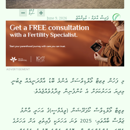
June 9, 2026
ފަރީޝާ އާދަމް ، މުޅިރާއްޖެ
ADVERTISEMENT
މި ފަހުން ވިޒޓް މޯލްޑިވްސަށް އެންމެ ބޮޑު އާމްދަނީއެއް ލިބުނީ
މިދިޔަ އަހަރުކަމަށް އެ ކުންފުނިން ވިދާޅުވެއްޖެއެވެ.
ވިޒިޓް މޯލްޑިވްސް ކޯޕަރޭޝަން (ވީއެމްސީ)ގެ އަހަރީ އާންމު
ޖަލްސާ ބާއްވައި، 2025 ވަނަ އަހަރަކީ ފާއިތުވި އަށް އަހަރުގެ