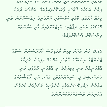
ތެރޭގައި ކުންފުންޏަށް މާލީ ގޮތުން އެންމެ ބޮޑު ކުރިއެރުމެއް
ލިބުނު އަހަރުގެ ގޮތުގައި ފާހަގަކޮށްފައިވެއެވެ. އަންގާރަ ދުވަހު
މީރުމާ ހޯލުގައި ބޭއްވި ޖަލްސާގައި ކުންފުނީގެ ހިއްސާދާރުން ވަނީ
2025ގެ އަހަރީ ރިޕޯޓާއި، އޮޑިޓްކޮށްފައިވާ މާލީ ބަޔާންތައް
ދިރާސާކޮށް ފާސްކޮށްފައެވެ.
2025 ވަނަ އަހަރު ވިޒިޓް މޯލްޑިވްސް ކޯޕަރޭޝަނަށް ސެލްފް
ޖެނެރޭޓެޑް އިންކަމްގެ ގޮތުގައި 32.54 މިލިޔަން ރުފިޔާގެ
އާމްދަނީއެއް ވަނީ ލިބިފައެވެ. މި އާމްދަނީ ހޯދާފައި ވަނީ
މެންބަރޝިޕް ފީ، ބައިނަލްއަގުވާމީ ފެއަރ އަދި ރޯޑްޝޯތަކުގެ
އިތުރުން ޕަބްލިކޭޝަންތަކާއި ކުންފުނީގެ މަންފާއަށް ކުރެވުނު
އެެހެނިހެން މަސައްކަތްތަކުންންނެވެ.