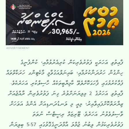
ADVERTISEMENT
ފާއިތުވި އަހަރަކީ ފަތުރުވެރިކަން ކުރިއެރުވުމާއި، ކުންފުނީގެ
ހިންގުން ހަރުދަނާކުރުމާއި، ބައިނަލްއަގުވާމީ މާކެޓިންގ ހަރަކާތްތައް
ފުޅާކުރުމުގައި ފާހަގަކޮށްލެވޭ ކާމިޔާބީތަކެއް ހާސިލްކުރި އަހަރެކެވެ.
ފާއިތުވި އަހަރުގެ 2 މިލިޔަނަށްވުރެ ގިނަ ފަތުރުވެރިން ރާއްޖެއަށް
ޒިޔާރަތްކޮށްފައިވާއިރު، މިއީ މި ލަނޑުދަނޑިއަށް އެންމެ އަވަހަށް
ވާސިލުވެވުނު އަހަރެވެ. ޓޫރިޒަމް ރިސީޓްސް ނުވަތަ
ފަތުރުވެރިކަމުން ލިބުނު ޖުމްލަ އާމްދަނީގެގޮތުގައި 5.57 ބިލިޔަން