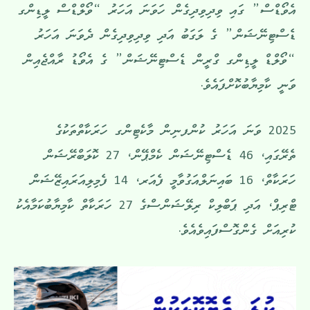
އެވޯޑްސް” ގައި ވިދިވިދިގެން ހަވަނަ އަހަރު “ވޯލްޑްސް ލީޑިންގ
ޑެސްޓިނޭޝަން” ގެ ލަގަބު އަދި ވިދިވިދިގެން ދެވަނަ އަހަރު
“ވޯލްޑް ލީޑިންގ ގްރީން ޑެސްޓިނޭޝަން” ގެ އެވޯޑު ރާއްޖެއިން
ވަނީ ކާމިޔާބުކޮށްފައެވެ.
2025 ވަނަ އަހަރު ކުންފނިން މާކެޓިންގ ހަރަކާތްތަކުގެ
ތެރޭގައި، 46 ޑެސްޓިނޭޝަން ކެމްޕޭން، 27 ކޮލަބްރޭޝަން
ހަރަކާތް، 16 ބައިނަލްއަގުވާމީ ފެއަރ، 14 ފެމިލިއަރައިޒޭޝަން
ޓްރިޕް، އަދި ޕަބްލިކް ރިލޭޝަންސްގެ 27 ހަރަކާތް ކާމިޔާބުކަމާއެކު
ކުރިއަށް ގެންގޮސްފައިވެއެވެ.