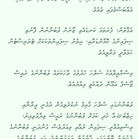
އެއްބަސްވެފައި ވެއެވެ.
އެގޮތުން، ފުރަތަމަ ކަނޑައެޅި ޒޯނަށް ލުބުނާނުން ފޮނުވި
ސިފައިންގެ ކޮމާންޑަރާއި، އިތުރު ސިފައިންތަކަކަށް ޓެރަރިސްޓުން
ހަމަލާދީ މަރާލީއެވެ.
އިސްރާއީލާއެކު ސުލްހަ ހެދުމުގެ ވާހަކަތައް ލުބުނާނުގެ ރައީސް
ޖޯސެފް އައޫން ދެއްކެވީ އިއްޔެއެވެ.
ލުބުނާނުގައި ސުލްހަ ގާއިމް ނުކުރެވިގެން އުޅެނީ އީރާނާއި
ހިޒްބުﷲއާ ހެދި ކަމަށް ލުބުނާނުގެ ރައީސް ވިދާޅުވިއިރު،
އިސްތިއުމާރީ ސިފައިން ރެއާއި މިއަދުވެސް ގެންދަނީ ލުބުނާނުގެ