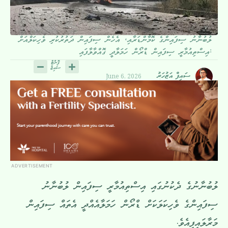
ލުބުނާނު ސިފައިންގެ ކޮމާންޑަރާއި، އެހެން ސިފައިން ދަތުރުކުރި ވެހިކަލްއަށް
އިސްތިއުމާރީ ސިފައިން ޑްރޯން ހަމަލާދީ ގޮއްވާލާފައި:
June 6, 2026
ސައިފް އަޒުހަރު
ADVERTISEMENT
ލުބުނާނުގެ ދެކުނުގައި އިސްތިއުމާރީ ސިފައިން ލުބުނާނު
ސިފައިންގެ ވެހިކަލަކަށް ޑްރޯން ހަމަލާއެއްދީ އެތައް ސިފައިން
މަރާލައިފިއެވެ.