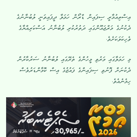
އިސްތިއުމާރީ ސިފައިން ޑްރޯން ހަމަލާ ދީފައިވަނީ ލުބުނާނުގެ
ދެކުނުގެ މަރްޖައޫންގައި ދަތުރުކުރި ލުބުނާނު އަސްކަރިއްޔާގެ
ވެހިކަލަކަށެވެ.
މި ހަމަލާގައި މަރުވި މީހުންގެ ތެރޭގައި ލުބުނާނު ސަރުކާރުން
ދެކުނަށް ފޮނުވި ސިފައިންގެ ފައުޖުގެ އިސް ކޮމާންޑަރުވެސް
ހިމެނެއެވެ.