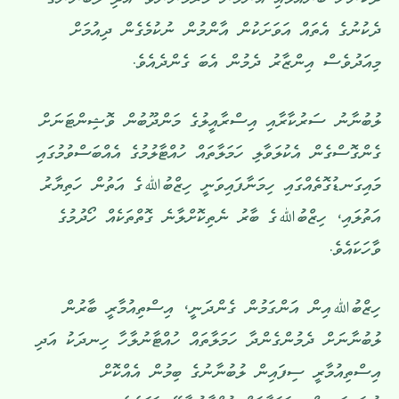
ދެކުނަށް ބޮންއަޅައި އާންމުން މަރަމުންނެވެ. އަދި ލުބުނާނުގެ
ދެކުނުގެ އެތައް އަވަށަކުން އާންމުން ނުކުމެގެން ދިއުމަށް
މިއަދުވެސް އިންޒާރު ދެމުން އެބަ ގެންދެއެވެ.
ލުބުނާނު ސަރުކާރާއި އިސްރާއީލުގެ މަންދޫބުން ވޮޝިންޓަނަށް
ގެންގޮސްގެން އެކުލަވާލި ހަމަލާތައް ހުއްޓާލުމުގެ އެއްބަސްވުމުގައި
މައިގަނޑުގޮތެއްގައި ހިމަނާފައިވަނީ ހިޒްބުﷲގެ އަތުން ހަތިޔާރު
އަތުލައި، ހިޒްބުﷲގެ ބާރު ނެތިކޮށްލާނެ ގޮތްތަކެއް ހޯދުމުގެ
ވާހަކައެވެ.
ހިޒްބުﷲއިން އަންގަމުން ގެންދަނީ، އިސްތިއުމާރީ ބާރުން
ލުބުނާނަށް ދެމުންގެންދާ ހަމަލާތައް ހުއްޓާނުލާހާ ހިނދަކު އަދި
އިސްތިއުމާރީ ސިފައިން ލުބުނާނުގެ ބިމުން އެއްކޮށް