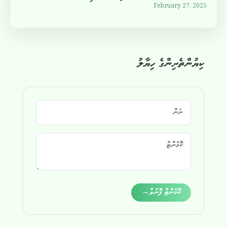
February 27, 2025
ކިޔުންތެރިންގެ ހިޔާލު
Alternative:
ކޮމެންޓް ފޮނުވާ
→