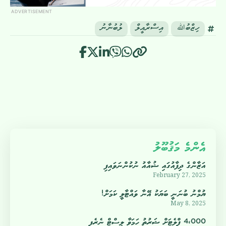
ADVERTISEMENT
ހިޒްބުﷲ
އިސްރާއީލް
ލުބުނާނު
އެންމެ މަޤުބޫލު
އަޒާންގެ ދިފާއުގައި ޝުއާއު ނުކުންނަވައިފި
February 27, 2025
ޔުމްނު ބުނަނީ ބަޔަކު އޭނާ ވައްޓާލީ ކަމަށް!
May 8, 2025
4،000 ފްލެޓަށް ޝަރުތު ހަމަވާ ލިސްޓް ނެރެފި