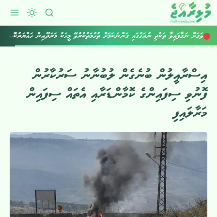
ރާއްޖެ އެތެރެކުރަން އުޅުނު 800 ވޭޕް ކާޓްރިޖް އަތުލައިގެންފި
ވަގަށް ނަގާފައިވާ ތަކެތި ނުއަގުގައި ގަންނަކަމަށް ތުހުމަތުކުރެވޭ މީހަކު މަރަދޫއިން ހައްޔަރުކޮށްފި
އިސްރާއީލުން ބުނެގެން ލުބުނާނު ސަރުކާރުން
ފޮނުވި ސިފައިންގެ ކޮމާންޑަރާއި އެތައް ސިފައިން
މަރާލައިފި