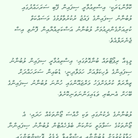
ކޮމާންޑަރަކީ، އިސްތިއުމާރީ ސިފައިން ފޭބި ސަރަހައްދުގައި
ލުބުނާނު ސިފައިންގެ ފައުޖު ރުކުރުވާލުމުގެ މަސައްކަތް
ކުރިއަށްގެންދިއުމަށް ލުބުނާނު އަސްކަރިއްޔާއިން ފޮނުވި އިސް
ޖެނެރަލްއެވެ.
މީޑިއާ ރިޕޯޓްތައް ބުނާގޮތުގައި، އިސްތިއުމާރީ ސިފައިން ލުބުނާނު
ސިފައިންގެ ވެހިކަލްއަށް ހަމަލާދިނީ، ޑެބައިން ސަރަހައްދަށް
ޒިޔާރަތް ކުރުމަށްފަހު މަރްޖައޫންގައި ހުންނަ ލުބުނާނު ސިފައިންގެ
ބޭހަށް އެނބުރި ވަޑައިގަންނަވަނިކޮށެވެ.
ލުބުނާނުގެ ދެކުނުގައި ވަކި ޚާއްސަ ޒޯންތަކެއް ހަދައި، އެ
ޒޯންތަކުގެ ސަލާމަތީ ކަންކަން ބެލެހެއްޓުން ލުބުނާނު ސިފައިންނާ
ހަވާލުކުރުމަށް ލުބުނާނާއި އިސްރާއީލާ ދެމެދު ވޮޝިންޓަންގައި