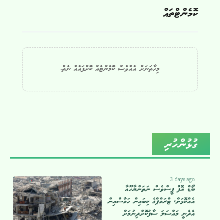
ކޮމެންޓްތައް
މިހާތަނަށް އެއްވެސް ކޮމެންޓެއް ކޮށްފައެއް ނެތް.
ގުޅުންހުރި
3 days ago
ބޯޑް އޮފް ޕީސްވެސް ނަތަންޔާހޫއާ
އެއްކޮޅަށް، ޓްރަމްޕްގެ ކިބައިން ހަމާސްއިން
އެދެނީ މައްސަލަ ސާފުކޮށްދިނުމަށް