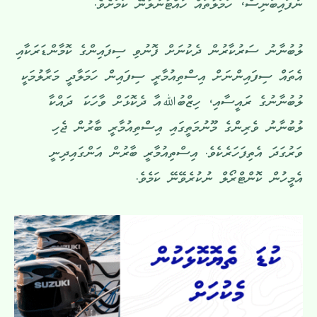
ނުފައިބަނިސް، ހަމަލާތައް ހުއްޓާނުލާނޭ ކަމަށެވެ.
ލުބުނާނު ސަރުކާރުން ދެކުނަށް ފޮނުވި ސިފައިންގެ ކޮމާންޑަރަކާއި
އެތައް ސިފައިންނަށް އިސްތިއުމާރީ ސިފައިން ހަމަލާދީ މަރާލުމަކީ
ލުބުނާނުގެ ރައީސާއި، ހިޒްބުﷲއާ ދެކޮޅަށް ވާހަކަ ދައްކާ
ލުބުނާނު ވެރިންގެ މޫނުމަތީގައި އިސްތިއުމާރީ ބާރުން ޖެހި
ވަރުގަދަ އެތިފަހަރެކެވެ. އިސްތިއުމާރީ ބާރުން އަންގައިދިނީ
އެމީހުން ކޮންޓްރޯލް ނުކުރެވޭނޭ ކަމެވެ.