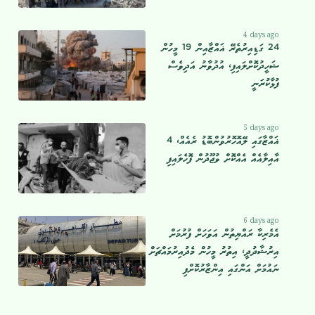
4 days ago
24 ގަޑިއިރުތެރޭ ޣައްޒާއިން 19 މީހުން
ޝަހީދުކޮށްލައިފި، އުދުވާނު އަދިވެސް
ފުޅާކުރަނީ
5 days ago
ޣައްޒާގައި ލޭއޮހޮރުވުންބޮޑު ރެއެއް، 4
އާއިލާއެއް އެއްކޮށް ވުޖޫދުން ފޮހެލައިފި
6 days ago
އެމެރިކާ ރައްޔިތުން އަވަހަށް ފުރުމަށް
އިރުޝާދުދީ، އިތުރު މީހުން މެދުއިރުމައްޗަށް
ނައުމަށް އަންގައި އިންޒާރުކޮށްފި