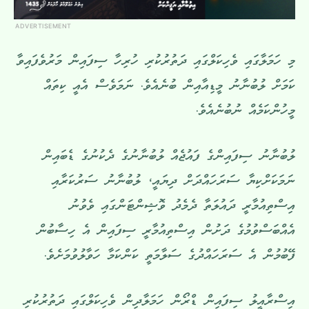
ADVERTISEMENT
މި ހަމަލާގައި ވެހިކަލްގައި ދަތުރުކުރި ހުރިހާ ސިފައިން މަރުވެފައިވާ
ކަމަށް ލުބުނާނު މީޑިއާއިން ބުނެއެވެ. ނަމަވެސް އެއީ ކިތައް
މީހުންކަމެއް ނުބުނެއެވެ.
ލުބުނާނު ސިފައިންގެ ފައުޖެއް ލުބުނާނުގެ ދެކުނުގެ ޑެބައިން
ނަމަކަށްކިޔާ ސަރަހައްދަށް ދިޔައީ، ލުބުނާނު ސަރުކަރާއި
އިސްތިއުމާރީ ދައުލަތާ ދެމެދު ވޮޝިންޓަންގައި ވެވުނު
އެއްބަސްވުމުގެ ދަށުން އިސްތިއުމާރީ ސިފައިން އެ ހިސާބުން
ފޭބުމުން އެ ސަރަހައްދުގެ ސަލާމަތީ ކަންކަމާ ހަވާލުވުމަށެވެ.
އިސްރާއީލު ސިފައިން ޑްރޯން ހަމަލާދިން ވެހިކަލްގައި ދަތުރުކުރި