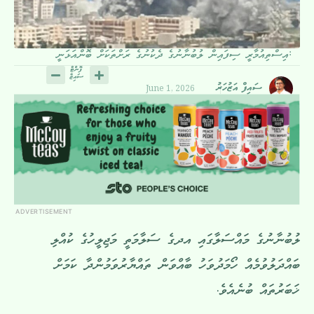
އިސްތިއުމާރީ ސިފައިން ލުބުނާނުގެ ދެކުނުގެ ރަށްތަކަށް ބޮންއަޅަނީ:
June 1, 2026
ސައިފް އަޒުހަރު
ADVERTISEMENT
ލުބުނާނުގެ މައްސަލާގައި އދގެ ސަލާމަތީ މަޖިލީހުގެ ކުއްލި
ބައްދަލުވުމެއް ހޯމަދުވަހު ބާއްވަން ތައްޔާރުވަމުންދާ ކަމަށް
ޚަބަރުތައް ބުނެއެވެ.