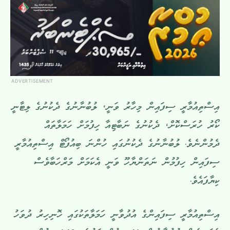
ADVERTISEMENT
އިސްތިއުމާރީ ސިފައިން މިހާރު ވަނީ، ލުބުނާނުގެ ދެކުނުގެ ލިޓާނީ
ކޯރު ހުރަސްކޮށް، ދެކުނުގެ ނަބާޓިއާ ހިފުމަށް ހަމަލާތައް
ދެމުންނެވެ. ލުބުނާނުގެ ދެކުނުގައި ހުންނަ ބިއުފޯޓް އިސްތިއުމާރީ
ސިފައިން ހިފުމުން ނަތަންޔާހޫ ވަނީ އެކަމަށް މަރްހަބާވެސް
ކިޔާފައެވެ.
އިސްތިއުމާރީ ސިފައިންގެ އުދުވާނީ ހަމަލާތަކުގައި ހޮނިހިރު ދުވަހު