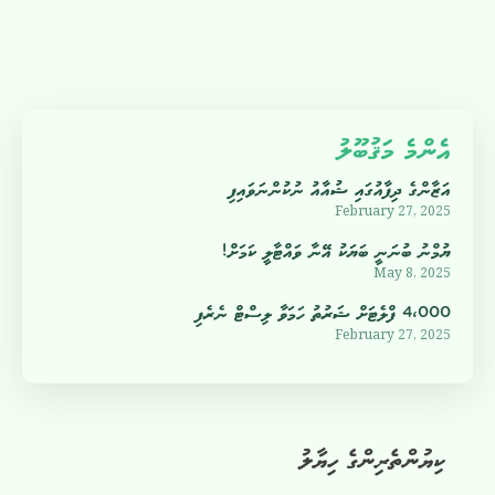
އެންމެ މަޤުބޫލު
އަޒާންގެ ދިފާއުގައި ޝުއާއު ނުކުންނަވައިފި
February 27, 2025
ޔުމްނު ބުނަނީ ބަޔަކު އޭނާ ވައްޓާލީ ކަމަށް!
May 8, 2025
4،000 ފްލެޓަށް ޝަރުތު ހަމަވާ ލިސްޓް ނެރެފި
February 27, 2025
ކިޔުންތެރިންގެ ހިޔާލު