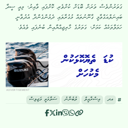
ގަތަރުންވެސް ވަރަށް ބޮޑަށް ކުށްވެރި ކޮށްފައި ވާއިރު، މިއީ ސީދާ
ބައިނަލްއަގްވާމީ ގާނޫނުތައް މުގުރާލައި ދެމުންގެންދާ އުދުވާނީ
ހަމަލާތަކެއް ކަމަށް، ގަތަރުގެ ޚާރިޖިއްޔާއިން ބުނެފައި ވެއެވެ.
ADVERTISEMENT
އދ
އިސްރާއީލް
ލުބުނާނު
ސަލާމަތީ މަޖިލިސް