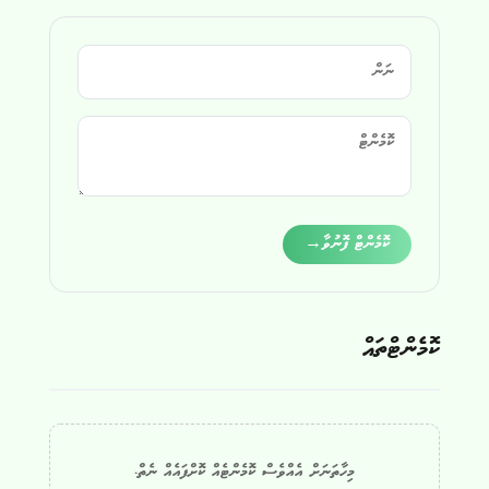
Alternative:
ކޮމެންޓް ފޮނުވާ
→
ކޮމެންޓްތައް
މިހާތަނަށް އެއްވެސް ކޮމެންޓެއް ކޮށްފައެއް ނެތް.