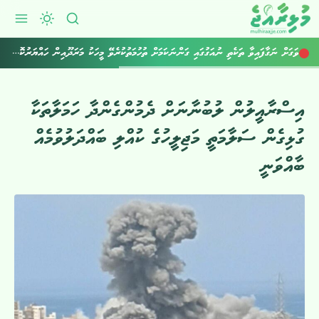
ވަގަށް ނަގާފައިވާ ތަކެތި ނުއަގުގައި ގަންނަކަމަށް ތުހުމަތުކުރެވޭ މީހަކު މަރަދޫއިން ހައްޔަރުކޮށްފި
އިސްރާއީލުން ލުބުނާނަށް ދެމުންގެންދާ ހަމަލާތަކާ
ގުޅިގެން ސަލާމަތީ މަޖިލީހުގެ ކުއްލި ބައްދަލުވުމެއް
ބާއްވަނީ