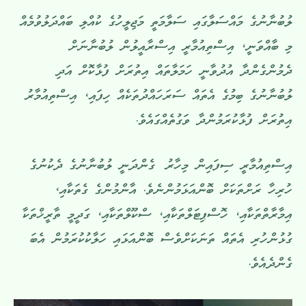
ލުބުނާނުގެ މައްސަލާގައި ސަލާމަތީ މަޖިލީހުގެ ކުއްލި ބައްދަލުވުމެއް
މި ބާއްވަނީ، އިސްތިއުމާރީ އިސްރާއީލުން ލުބުނާނަށް
ދެމުންގެންދާ އުދުވާނީ ހަމަލާތައް އިތުރަށް ފުޅާކޮށް އަދި
ލުބުނާނުގެ ބިމުގެ އެތައް ސަރަހައްދުތަކެއް ހިފައި، އިސްތިއުމާރު
އިތުރަށް ފުޅާކުރަމުންދާ ވަގުތެއްގައެވެ.
އިސްތިއުމާރީ ސިފައިން މިހާރު ގެންދަނީ ލުބުނާނުގެ ދެކުނުގެ
ހުރިހާ ރަށްތަކަށް ބޮންއަޅަމުންނެވެ. އާންމުންގެ ގެތަކާއި،
އިމާރާތްތަކާއި، ހޮސްޕިޓަލްތަކާއި، ސްކޫލްތަކާއި، ގަދީމީ ތާރީޚްތަކާ
ގުޅުންހުރި އެތައް ތަނަކަށްވެސް ބޮންއަޅައި ހަލާކުކުރަމުން އެބަ
ގެންދެއެވެ.