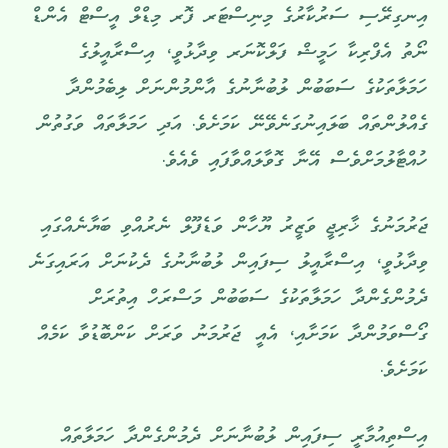
އިނގިރޭސި ސަރުކާރުގެ މިނިސްޓަރ ފޮރ މިޑްލް އީސްޓް އެންޑް
ނޯތު އެފްރިކާ ހަމީޝް ފަލްކޮނަރ ވިދާޅުވީ، އިސްރާއީލުގެ
ހަމަލާތަކުގެ ސަބަބުން ލުބުނާނުގެ އާންމުންނަށް ލިބެމުންދާ
ގެއްލުންތައް ބަލައިނުގަނެވޭނޭ ކަމަށެވެ. އަދި ހަމަލާތައް ވަގުތުން
ހުއްޓާލުމަށްވެސް އޭނާ ގޮވާލައްވާފައި ވެއެވެ.
ޖަރުމަނުގެ ޚާރިޖީ ވަޒީރު ޔޫހާން ވަޑެފޫލް ނެރުއްވި ބަޔާނެއްގައި
ވިދާޅުވީ، އިސްރާއީލު ސިފައިން ލުބުނާނުގެ ދެކުނަށް އަރައިގަނެ
ދެމުންގެންދާ ހަމަލާތަކުގެ ސަބަބުން މަސްރަހް އިތުރަށް
ގޯސްވަމުންދާ ކަމަށާއި، އެއީ ޖަރުމަނު ވަރަށް ކަންބޮޑުވާ ކަމެއް
ކަމަށެވެ.
އިސްތިއުމާރީ ސިފައިން ލުބުނާނަށް ދެމުންގެންދާ ހަމަލާތައް