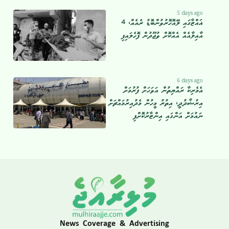
5 days ago
ޣައްޒާގައި ލޭއޮހޮރުވުންބޮޑު ރެއެއް، 4
އާއިލާއެއް އެއްކޮށް ވުޖޫދުން ފޮހެލައިފި
6 days ago
އެމެރިކާ ރައްޔިތުން އަވަހަށް ފުރުމަށް
އިރުޝާދުދީ، އިތުރު މީހުން މެދުއިރުމައްޗަށް
ނައުމަށް އަންގައި އިންޒާރުކޮށްފި
News Coverage & Advertising