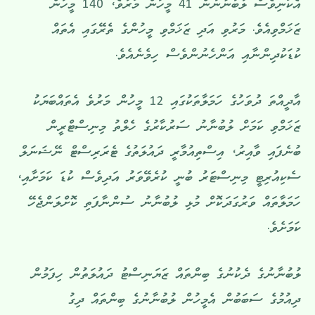
އެކަނިވެސް ލުބުނާނުން 41 މީހުން މަރުވެ، 140 މީހުން
ޒަޚަމްވިއެވެ. މަރުވި އަދި ޒަޚަމްވި މީހުންގެ ތެރޭގައި އެތައް
ކުޑަކުދިންނާއި އަންހެނުންވެސް ހިމެނެއެވެ.
އާދީއްތަ ދުވަހުގެ ހަމަލާތަކުގައި 12 މީހުން މަރުވެ އެތައްބަޔަކު
ޒަޚަމްވި ކަމަށް ލުބުނާނު ސަރުކާރުގެ ހެލްތު މިނިސްޓްރީން
ބުނެފައި ވާއިރު، އިސްތިއުމާރީ ދައުލަތުގެ ޓެރަރިސްޓް ނޭޝަނަލް
ސެކިއުރިޓީ މިނިސްޓަރު ބުނީ ކުރެވޭވަރު އަދިވެސް ކުޑަ ކަމަށާއި،
ހަމަލާތައް ވަރުގަދަކޮށް މުޅި ލުބުނާނު ސުންނާފަތި ކޮށްލަންޖެހޭ
ކަމަށެވެ.
ލުބުނާނުގެ ދެކުނުގެ ބިންތައް ޒަޔަނިސްޓު ދައުލަތުން ހިފަމުން
ދިއުމުގެ ސަބަބުން އެމީހުން ލުބުނާނުގެ ބިންތައް ދިގު