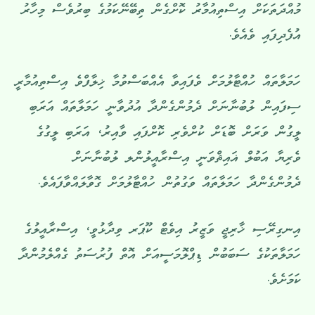
މުއްދަތަކަށް އިސްތިއުމާރު ކޮށްގެން ތިބޭނޭކަމުގެ ބިރުވެސް މިހާރު
އުފެދިފައި ވެއެވެ.
ހަމަލާތައް ހުއްޓާލުމަށް ވެފައިވާ އެއްބަސްވުމާ ޚިލާފްވެ އިސްތިއުމާރީ
ސިފައިން ލުބުނާނަށް ދެމުންގެންދާ އުދުވާނީ ހަމަލާތައް އަރަބި
ލީގުން ވަރަށް ބޮޑަށް ކުށްވެރި ކޮށްފައި ވާއިރު، އަރަބި ލީގުގެ
ވެރިޔާ އަބުލް ޣައިޘްވަނީ އިސްރާއީލުންލ ލުބުނާނަށް
ދެމުންގެންދާ ހަމަލާތައް ވަގުތުން ހުއްޓާލުމަށް ގޮވާލައްވާފައެވެ.
އިނގިރޭސި ޚާރިޖީ ވަޒީރު އިވެޓް ކޫޕަރ ވިދާޅުވީ، އިސްރާއީލުގެ
ހަމަލާތަކުގެ ސަބަބުން ޑިޕްލޮމަސީއަށް އޮތް ފުރުސަތު ގެއްލެމުންދާ
ކަމަށެވެ.