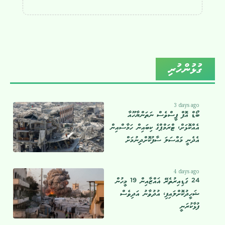
ގުޅުންހުރި
3 days ago
ބޯޑް އޮފް ޕީސްވެސް ނަތަންޔާހޫއާ
އެއްކޮޅަށް، ޓްރަމްޕްގެ ކިބައިން ހަމާސްއިން
އެދެނީ މައްސަލަ ސާފުކޮށްދިނުމަށް
4 days ago
24 ގަޑިއިރުތެރޭ ޣައްޒާއިން 19 މީހުން
ޝަހީދުކޮށްލައިފި، އުދުވާނު އަދިވެސް
ފުޅާކުރަނީ