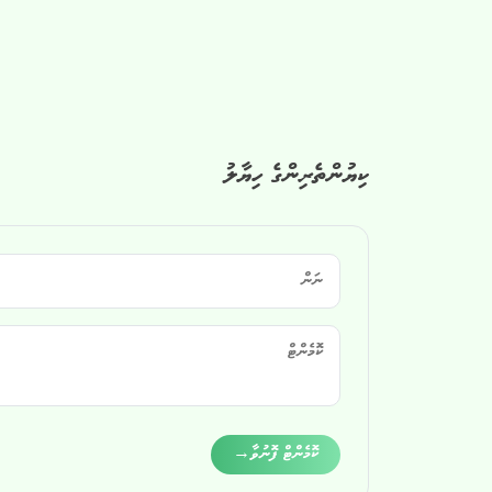
ކިޔުންތެރިންގެ ހިޔާލު
Alternative:
ކޮމެންޓް ފޮނުވާ
→