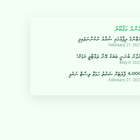
ެންމެ މަޤުބޫލު
ަޒާންގެ ދިފާއުގައި ޝުއާއު ނުކުންނަވައިފި
February 27, 202
ުމްނު ބުނަނީ ބަޔަކު އޭނާ ވައްޓާލީ ކަމަށް!
May 8, 202
4 ފްލެޓަށް ޝަރުތު ހަމަވާ ލިސްޓް ނެރެފި
February 27, 202