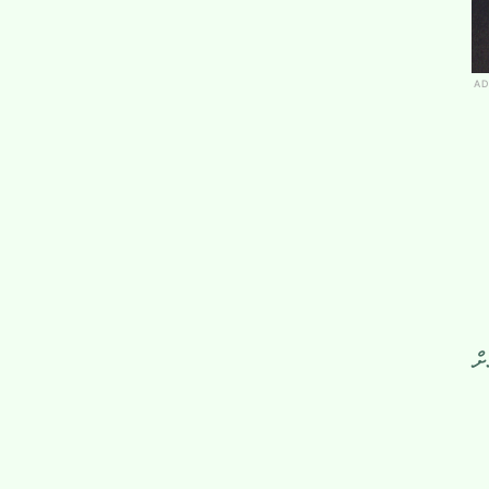
AD
ށް