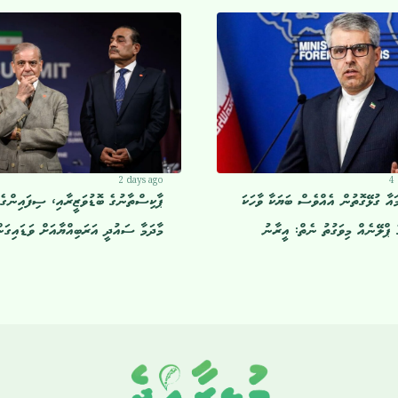
2 days ago
4
އާ ގުޅޭގޮތުން އެއްވެސް ބަޔަކާ ވާހަކަ
ޕާކިސްތާނުގެ ބޮޑުވަޒީރާއި، ސިފައިންގެ 
ެ ޕްލޭނެއް މިވަގުތު ނެތް: އީރާނު
މާދަމާ ސައުދީ އަރަބިއްޔާއަށް ވަޑައިގަނ