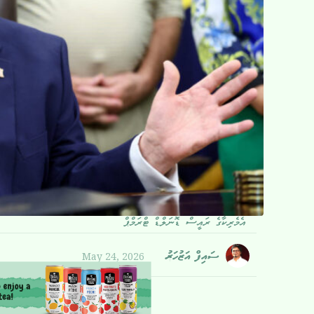
އެމެރިކާގެ ރައީސް ޑޮނަލްޑް ޓްރަމްޕް
May 24, 2026
ސައިފް އަޒުހަރު