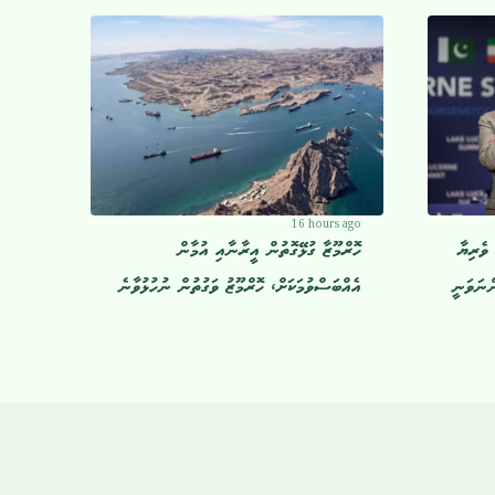
16 hours ago
ވެރިޔާ
ހޮރްމޫޒާ ގުޅޭގޮތުން އީރާނާއި އުމާން
ްނަވަނީ
އެއްބަސްވުމަކަށް، ހޮރްމޫޒު ވަގުތުން ނުހުޅުވާނެ