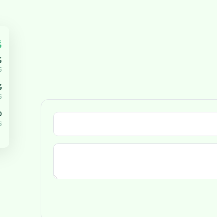
އ
އ
5
ޔ
5
،000
5