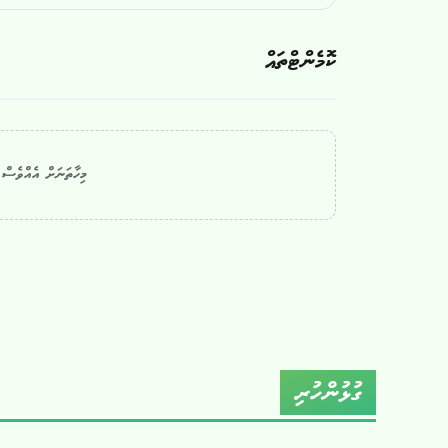
ކޮމެންޓްތައް
މިހާތަނަށް އެއްވެސް ކ
ގުޅުންހުރި