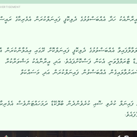
VERTISEMENT
އީރާނާއެކު ހަދާ އެއްބަސްވުމުގެ ދެލިކޮޕީ ފައިނަލްކުރަން އެމެރިކާގެ ރައީސް
ވާލާފައިވާ އެއްބަސްވުމުގެ ދެލިކޮޕީ ފައިނަލްކޮށް ރޭގައި އިއުލާންކުރަން އޮ
ް ޓްރަމްޕްވަނީ އެކަން ފަސްކޮށްފައެވެ. އަދި އީރާނާއެކު މަޝްވަރާކުރާ
ްއަރުވާލައިގެން އެއްބަސްވުން ފައިނަލްކުރަން އަދި މަސައްކަތް
ފައިނަލް ކުރެވި ސޮއި ކުރެވެންދެން ބްލޮކޭޑް ދަމަހައްޓަންވެސް އެމެރިކާ
ައެވެ.