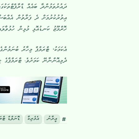
އިތުރުކުރުމަށް ދެ ފަރާތުން އެއްބަސްވ
ހޮރްމޫޒު ކަނޑުއޮޅި މުޅިން ހުޅުވާލައި
އެކަމަކު، ޓްރަމްޕް މިހާރު ބުނަމުންގ
ދެމިއޮންނާނޭ ކަމަށެވެ. ޓްރަމްޕްގެ ޚ
އީރާނު
އެމެރިކާ
ޑޮނަލްޑް ޓްރަ