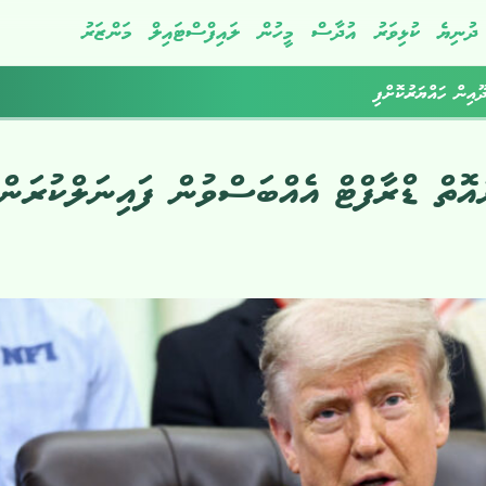
ދުނިޔެ
ކުޅިވަރު
އުދާސް
މީހުން
ލައިފްސްޓައިލް
މަންޒަރު
ދޫއިން ހައްޔަރުކޮށްފި
ރުއޮތް ޑްރާފްޓް އެއްބަސްވުން ފައިނަލްކުރަން