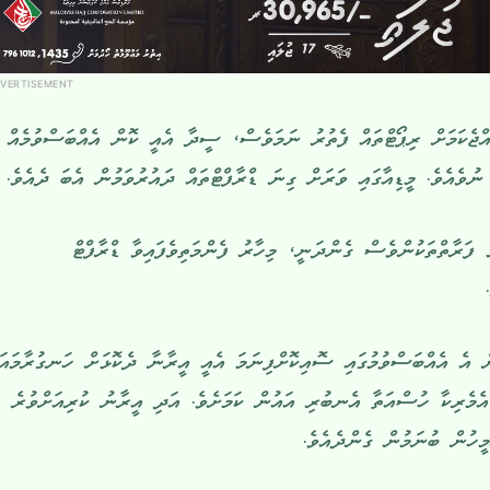
VERTISEMENT
ިއްޖެކަމަށް ރިޕޯޓްތައް ފެތުރު ނަމަވެސް، ސީދާ އެއީ ކޮން އެއްބަސްވުމެއް
ުވެއެވެ. މީޑިއާގައި ވަރަށް ގިނަ ޑްރާފްޓްތައް ދައުރުވަމުން އެބަ ދެއެވެ.
 ފަރާތްތަކުންވެސް ގެންދަނީ، މިހާރު ފެންމަތިވެފައިވާ ޑްރާފްޓް
ް އެ އެއްބަސްވުމުގައި ސޮއިކޮށްފިނަމަ އެއީ އީރާނާ ދެކޮޅަށް ހަނގުރާމައަ
ެމެރިކާ ހުސްއަތާ އެނބުރި އައުން ކަމަށެވެ. އަދި އީރާނު ކުރިއަށްވުރެ
ީހުން ބުނަމުން ގެންދެއެވެ.