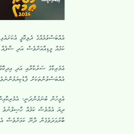
އެއްބަސްވުމެއްގެ ދެލިކޮޕީ އެކަށައެޅ
ކަމެއް މީޑިއާއަށްވެސް އަދި ސާފެއް ނ
އެމެރިކާގެ ސަރުކާރާއި އަދި އިދިކޮޅު
އެއްބަސްވުންތަކަށް ފާޑުކިޔަމުންނެވެ.
އެމީހުން ބުނަމުންދަނީ، އެމެރިކާއިނ
ދިޔަ އެއްވެސް ކަމެއް ހާސިލްނުވެ އ
ބާރުގަދަވެގެން ދާނޭ ކަމަށްވެސް އެމ