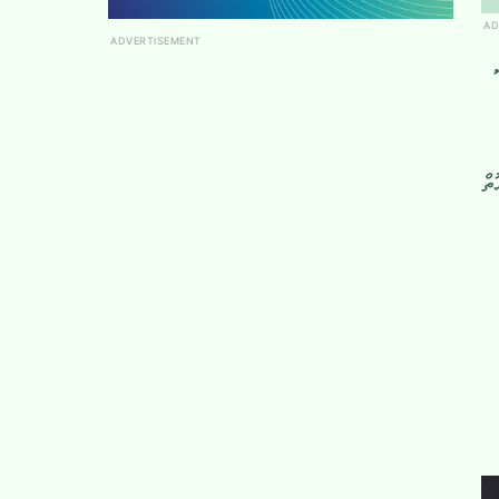
AD
ADVERTISEMENT
ތް