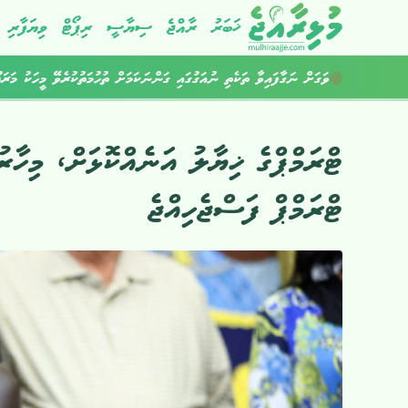
ޚަބަރު
ރާއްޖެ
ސިޔާސީ
ރިޕޯޓް
ވިޔަފާރި
ރާއްޖެ އެތެރެކުރަން އުޅުނު 800 ވޭޕް ކާޓްރިޖް އަތުލައިގެންފި
ވަގަށް ނަގާފައިވާ ތަކެތި ނުއަގުގައި ގަންނަކަމަށް ތުހުމަތުކުރެވޭ މީހަކު މަރަ
ޓްރަމްޕްގެ ޚިޔާލު އަނެއްކޮޅަށް، މިހާ
ޓްރަމްޕް ފަސްޖެހިއްޖެ