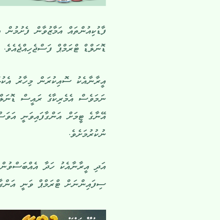
ފާޑުކިއުންތައް އަމާޒުވާން ފެށުމުން 
ޑޮނަލްޑް ޓްރަމްޕް ފަސްޖެހިއްޖެއެވެ.
އީރާނާއެކު ސޮއިކުރަން މިހާރު އެކުލަ
ނަމަވެސް އެމެރިކާގެ ރައީސް ޑޮނަލްޑ
އޭނާގެ ޓީމަށް އަންގާފައިވަނީ އަވަސ
ނުކުރުމަށެވެ.
އަދި އީރާނާއެކު ހަދާ އެއްބަސްވުން 
ސިފައިންނަށް ޓްރަމްޕް ވަނީ އަންގާފ