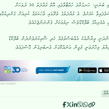
ދައުރުވަމުންދާ ބައެއް ޑްރާފްޓްތަކުގައި ބުނަނީ، ހަނގުރާމަ ހުއްޓާލާފައި އޮތް މުއްދަތު 30 ދުވަހަށް
ެފައިވާ ކަމަށެވެ. އެ މުއްދަތުގެ ތެރޭގައި ވާހަކަތައް ކުރިއަށް ގެންދިއުމާއި
 އެމެރިކާގެ ބްލޮކޭޑްވެސް ނިމުމަކަށް ގެންނަންޖެހެއެވެ.
ެންދަނީ އީރާނާއެކު އެއްބަސްވުމެއް ހެދި ސޮއިކުރެވެންދެން ބްލޮކޭޑް
ިޔާލު މިހާރުވަނީ މުޅީން އަނެއްކޮޅަށް އެނބުރިގެން ގޮސްފައެވެ.
VERTISEMENT
މްޕް