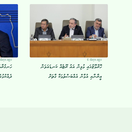
 days ago
4 days ago
ހޮރްމޫޒުގައި މުޅިން އައު ރޫޓެއް ކަނޑައަޅަން
ހަނގުރާމަ
އީރާނާއި އުމާން އެއްބަސްވުމަކާ ގާތަށް
ދެއްކުމުގ