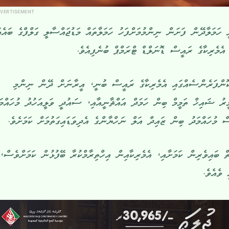
VERTISEMENT
ަމަލާދޭން ފަށަން ނިންމުމަށްފަހު ހަމަލާތައް މަޑުޖައްސާލީ ގަލްފްގެ ބައެއ
އެމެރިކާގެ ރައީސް ޑޮނަލްޑް ޓްރަމްޕް ބުނެފިއެވެ.
ޮންފަރެންސެއްގައި އެމެރިކާގެ ރައީސް ބުނީ، އީރާނަށް ދޭން ނިންމި
މީރު ޝައިޚް ތަމީމް ބިން ހަމަދް އައްޘާނީއާއި، ސައުދީ ވަލީއަހުދު މުހައްމަ
މުހައްމަދު ބިން ޒައިދް އަލް ނަހްޔާންގެ އެދިވަޑައިގަތުމަށް ކަމަށެވެ.
ތް ބައިވެރިން ކަމަށާއި، އެމެރިކާއިން އިހްތިރާމްކުރާ ބޭފުޅުން ކަމަށްވެސް،
 ވެއެވެ.