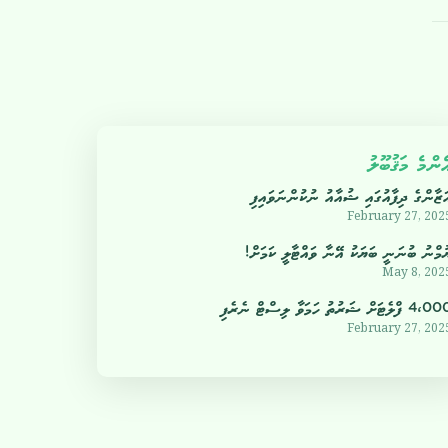
ެންމެ މަޤުބޫލު
ަޒާންގެ ދިފާއުގައި ޝުއާއު ނުކުންނަވައިފި
February 27, 202
ުމްނު ބުނަނީ ބަޔަކު އޭނާ ވައްޓާލީ ކަމަށް!
May 8, 202
4 ފްލެޓަށް ޝަރުތު ހަމަވާ ލިސްޓް ނެރެފި
February 27, 202