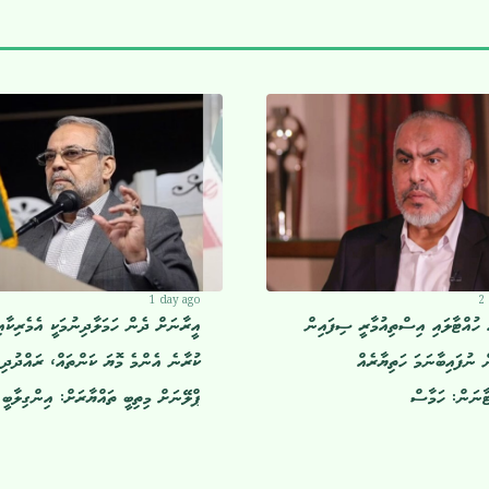
1 day ago
2
ް ހުއްޓާލައި އިސްތިއުމާރީ ސިފައިން
އީރާނަށް ދެން ހަމަލާދިނުމަކީ އެމެރިކާއ
ް ނުފައިބާނަމަ ހަތިޔާރެއް
ކުރާނެ އެންމެ މޮޔަ ކަންތައް، ރައްދުދިނ
ޓާނަން: ހަމާސް
ޕްލޭނަށް މިތިބީ ތައްޔާރަށް: އިންގިލާބީ