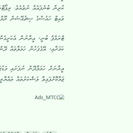
ކުރިން ބުނެފައެއް ނުވެއެވެ. ރިޕޯޓްތ
ވައިޓް ހައުސްގެ ސިޗުއޭޝަން ރޫމްގައ
ޓްރަމްޕް ބުނީ، އީރާނުން އެކަށީގެން
ކަމަށާއި، އޭގެފަހުން ހަމަލާތައް ދޭނ
އީރާނަށް ހަމަލާދޭން ނުފަށައި މަޑު
ޖަމާކޮށްފައިވާ ލަޝްކަރުތައް ތައްޔާރީ 