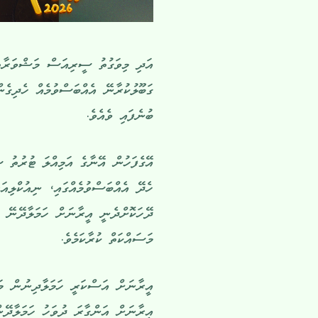
އަދި މިވަގުތު ސީރިއަސް މަޝްވަރާތަކެ
ގަބޫލުކުރާނޭ އެއްބަސްވުމެއް ހެދިގެނ
ބުނެފައި ވެއެވެ.
އޭގެފަހުން އޭނާގެ އަމިއްލަ ޓުރުތު 
ހެދޭ އެއްބަސްވުމެއްގައި، ނިއުކްލިއ
ދޭހަކޮށްދެނީ އީރާނަށް ހަމަލާދޭނޭ ކަ
މަސައްކަތް ކުރާކަމެވެ.
އީރާނަށް އަސްކަރީ ހަމަލާދިނުން މަޑ
އީރާނަށް އަންގާރަ ދުވަހު ހަމަލާދޭނ