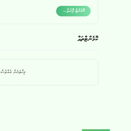
Alternative:
ކޮމެންޓް ފޮނުވާ
→
ކޮމެންޓްތައް
މިހާތަނަށް އެއްވެސް ކ