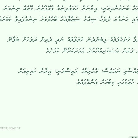
ައް ބުނަމުންދިޔައީ، އީރާނަށް ހަމަލާދިނުމާ ގުޅޭގޮތުން ގޮތެއް ނިންމަން
ި އަންގާރަ ދުވަހު ސިއްރު ސައްލާއެއް ބޭއްވުމަށް ނިންމާފައިވާ ކަމަށެވެ
ވާ ހުށަހެޅުމެއް ލިބެންދެން ހަމަލާތައް ނުދީ ދެތިން ދުވަހަށް ބަލާނޭ
ް ފަށަން އަސްކަރިއްޔާއަށް އަމުރުކުރާނޭ ކަމަށެވެ.
ޖައްސާލި ނަމަވެސް، އެމެރިކާގެ ރައީސްވަނީ، އީރާނު ކައިރިއަށް
ހާލަތުގައި ތިބުމަށް އަންގާފައެވެ.
VERTISEMENT