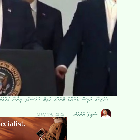
އެމެރިކާގެ ރައީސް ޑޮނަލްޑް ޓްރަމްޕް ވައިޓް ހައުސްގައި އީރާނާ ގުޅޭގޮތުން ވާހަކަ ދައްކަނީ:
May 19, 2026
ސައިފް އަޒުހަރު