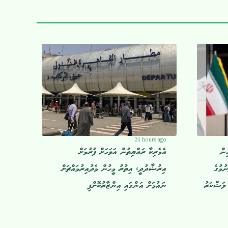
24 hours ago
ިން
އެމެރިކާ ރައްޔިތުން އަވަހަށް ފުރުމަށް
ުމުގެ
އިރުޝާދުދީ، އިތުރު މީހުން މެދުއިރުމައްޗަށް
 ލަޝްކަރު
ނައުމަށް އަންގައި އިންޒާރުކޮށްފި