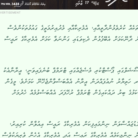
VERTISEMENT
އް ކުރެވެމުންދާތީއާއި، އެމެރިކާއާއި މެދުއިރުމަތީގެ ގައުމުތަކުންވެސް
ް ދާނޭކަމަށް އެބޭފުޅުން ދެކިވަޑައި ގަންނަވާ ކަމަށް އެމެރިކާގެ ރައީސް
ސޯޝަލްގައި ޕޯސްޓްކުރި މެސެޖެއްގައި ޓްރަމްޕް ބުނެފައިވަނީ، އީރާނާއެކު
ަރ ހަތިޔާރު ނުއުފައްދަން އީރާނު އެއްބަސްވާންޖެހޭނޭ ކަމަށެވެ. މީގެން
މުގެ ބިރު ދައްކައިގެން ޓްރަމްޕް ރުހޭފަދަ އެއްބަސްވުމެއް ހެދުމަށް
ުޖައްސާލަން ނިންމައިފިކަން އެމެރިކާގެ ރައީސް އިއުލާން ކުރިއިރު،
ް ނިންމިކަމެއް އެމެރިކާގެ ރައީސް އަދި އެމެރިކާގެ އެހެން ވެރިޔަކުވެސް