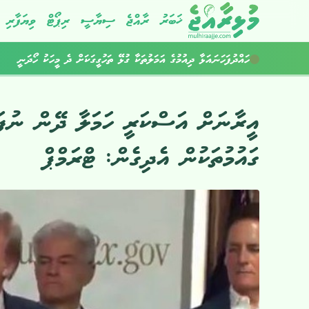
ޚަބަރު
ރާއްޖެ
ސިޔާސީ
ރިޕޯޓް
ވިޔަފާރި
ހައްދުފަހަނައަޅާ ދިއުމުގެ އަމަލުތަކާ ގުޅޭ ތަހުގީގަކަށް ދެ މީހަކު ހޯދަނީ
މަސްތުވާތަކެތީގެ ދެ މައްސަލައެއްގައި މާލެއިން ދެ މީހަކު ހައްޔަރުކޮށްފި
އީރާނަށް އަސްކަރީ ހަމަލާ ދޭން ނުފަށ
ގައުމުތަކުން އެދިގެން: ޓްރަމްޕް