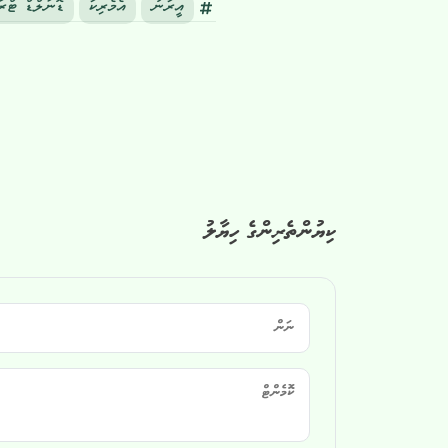
އީރާނު
އެމެރިކާ
ޑޮނަލްޑް ޓްރަ
ކިޔުންތެރިންގެ ހިޔާލު