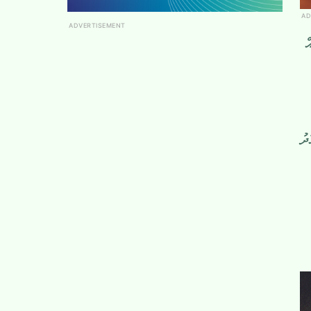
AD
ADVERTISEMENT
ް
ދު