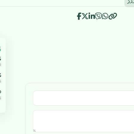
މްޕް
އ
އ
5
ޔ
5
،000
5