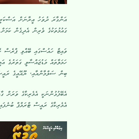
އަންގާރަ ދުވަހު އީރާނަށް އަސްކަރީ ހ
ގައުމުތަކުގެ ވެރިން އެދިގެން ކަމަށް 
ވައިޓް ހައުސްގައި ބޭއްވި ޕްރެސް ކ
ހަމަލާތައް މަޑުޖައްސާލީ ގަތަރުގެ އަ
ބިން ސަލްމާންއާއި، ޔޫއޭއީގެ ރައީސް 
އެބޭފުޅުންނަކީ އެމެރިކާގެ ވަރަށް ގާ
އެމެރިކާގެ ރައީސް ޓްރަމްޕް ބުނެފައި