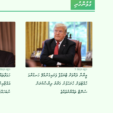
ގުޅުންހުރި
 days ago
3 days ago
އީރާނާ ދެކޮޅަށް ޓްރަމްޕް ފަށައިގެންއުޅޭ ހަނގުރާމަ
ހަމަލާތައ
ހުއްޓުވަން ހުށަހެޅުނު ގަރާރު ދިރާސާކުރަން
ޣައްޒާއިނ
ސެނޭޓް ތައްޔާރުވެއްޖެ
ނުބަހައް