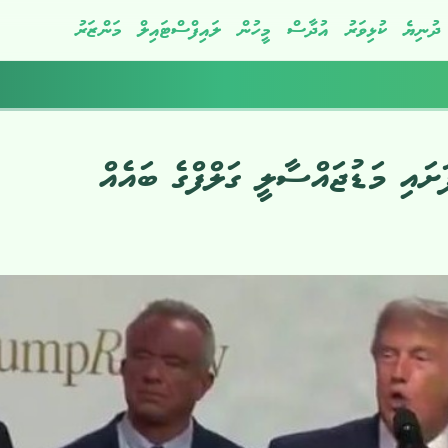
ދުނިޔެ
ކުޅިވަރު
އުދާސް
މީހުން
ލައިފްސްޓައިލް
މަންޒަރު
ައި މަޑުޖައްސާލީ ގަލްފްގެ ބައެއް