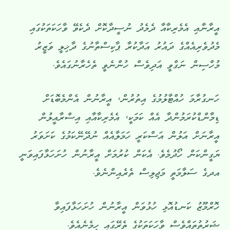
އީރާނާއި އެމެރިކާއާ ދެމެދު ނުސީދާކޮށް ދެކެވޭ ވާހަކަތަކުގައި
މެދުވެރިއެއްގެ ދައުރު އަދާކުރާ ޕާކިސްތާނުގެ ދާޚިލީ ވަޒީރު
މުހްސިން ނަގްވީ އަދިވެސް ހުންނެވީ ތެހެރާނުގައެވެ.
ހަނގުރާމަ ހުއްޓާލުމުގެ އިތުރުން، އީރާނުން އެންމެބޮޑަށް
ޑިމާންޑްކުރަމުންދާ އެއް ކަމަކީ، އެމެރިކާއާއި އިސްރާއީލުން
އީރާނަށް އަލުން އަސްކަރީ ހަމަލާއެއް ނުދޭނޭކަމުގެ ކަށަވަރު
ޔަގީންކަން ހޯދުމެވެ. އެކަން ކުރުމަށް އީރާނުން ހުށަހަޅާފައިވަނީ
އދގެ ސަލާމަތީ މަޖިލިސް ތެރެއިންނެވެ.
ހޮރްމޫޒު ކަނޑުއޮޅި ހުޅުވަން އީރާނުން ހުށަހަޅާފައިވާ
ޝަރުތުތައްވެސް ވާހަކަތަކުގެ ތެރޭގައި ހިމެނެއެވެ.