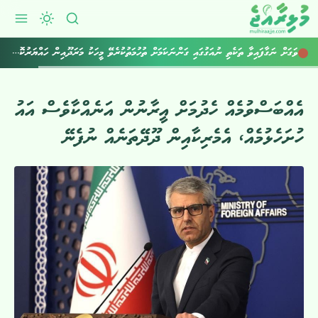
ވަގަށް ނަގާފައިވާ ތަކެތި ނުއަގުގައި ގަންނަކަމަށް ތުހުމަތުކުރެވޭ މީހަކު މަރަދޫއިން ހައްޔަރުކޮށްފި
އެއްބަސްވުމެއް ހެދުމަށް އީރާނުން އަނެއްކާވެސް އައު
ހުށަހެޅުމެއް، އެމެރިކާއިން ދޫދޭތަނެއް ނުފެނޭ