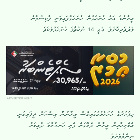
އީރާނުގެ އައު ހުށަހެޅުން ހުށަހަޅާފައިވަނީ ޕާކިސްތާނު
މެދުވެރިކޮށެވެ. އެއީ 14 ނުކުތާގެ ހުށަހެޅުމެކެވެ.
ADVERTISEMENT
މިފަހަރުގެ ހުށަހެޅުމުގައިވެސް އީރާނުން އިސްކަން ދީފައިވަނީ
އެމެރިކާއިން އީރާނާ ދެކޮޅަށް ފެށި ހަނގުރާމަ ދާއިމަށް
ނިންމުމަށެވެ.