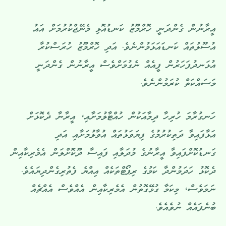
އީރާނުން ގެންދަނީ ހޮރްމޫޒު ކަނޑުއޮޅި މެނޭޖްކުރުމަށް އައު
އުސޫލުތައް ކަނޑައަޅަމުންނެވެ. އަދި ހޮރްމޫޒު ހުރަސްކުރާ
އުޅަނދުފަހަރުން ފީއެއް ނެގުމަށްވެސް އީރާނުން ގެންދަނީ
މަސައްކަތް ކުރަމުންނެވެ.
ހަނގުރާމަ ހުރިހާ ދިމާއަކުން ހުއްޓާލުމަށާއި، އީރާނާ ދެކޮޅަށް
އަޅާފައިވާ ދަތިކުރުމުގެ ފިޔަވަޅުތައް އުވާލުމަށާއި އަދި
ގަނޑުކޮށްފައިވާ އީރާނުގެ މުދަލާއި ފައިސާ ދޫކޮށްލަން އެމެރިކާއިން
ދެކޮޅު ހަދަމުންދާ ކަމުގެ ރިޕޯޓްތަކެއް އިއްޔެ ފެތުރިގެންދިޔައެވެ.
ނަމަވެސް، މިކަމާ ގުޅޭގޮތުން އެމެރިކާއިން އެއްވެސް އެއްޗެއް
ބުނެފައެއް ނުވެއެވެ.