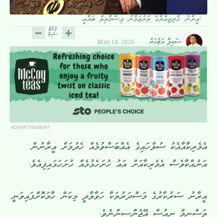
އީރާނު ޚާރިޖިއްޔާގެ ތަރުޖަމާނު އިސްމާއިލް ބަޣާއީ:
May 18, 2026
ސައިފް އަޒުހަރު
ADVERTISEMENT
އެމެރިކާއާއެކު ސުލްހައިގެ އެއްބަސްވުމެއް ހެދުމަށް އީރާނުން
އަނެއްކާވެސް އެމެރިކާއަށް އައު ހުށަހެޅުމެއް ހުށަހަޅައިފިއެވެ.
އީރާނު ސަރުކާރުގެ މަސްދަރުތަކާ ހަވާލާދީ މިކަން ހާމަކޮށްފައިވަނީ
ތަސްނިމް ނިއުސް އޭޖެންސީންނެވެ.