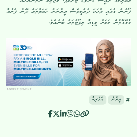
އެމެރިކާގެ ރައީސް ޑޮނަލްޑް ޓްރަމްޕް، މުޖުރިމު ނަތަންޔަހޫއާ
ފޯނުން ގުޅައި ވާހަކަ ދެއްކީވެސް އީރާނަށް ހަމަލާތައް ދޭން ފެށުމާ
ގުޅޭގޮތުން ކަމަށް މީޑިއާ ރިޕޯޓްތައް ބުނެއެވެ.
ADVERTISEMENT
އީރާނު
އެމެރިކާ