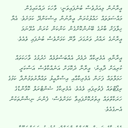
އީރާނުން މިއަދުވެސް ބުނެފައިވަނީ، ވާހަކަ ދައްކައިގެން
މައްސަލަތައް ހައްލުކުރަން އީރާނުން އިސްކަންދޭ ކަމަށެވެ. އެޔާ
ޚިލާފަށް ބާރުގެ ބޭނުންކޮށްގެން ކަންކަން ކުރަން އުޅޭނަމަ
އީރާނުގެ ރައްދު ވަރުގަދަ ވާނޭ ކަމަށްވެސް ބުނެފައި ވެއެވެ.
އީރާނާއި އެމެރިކާއާ ދެމެދު އެއްބަސްވުމެއް ހެދުމުގެ ވާހަކަތައް
ކުރިއަށް ދާއިރު، އީރާނާ ދެކޮޅަށް އަނެއްކާވެސް އަސްކަރީ
ހަމަލާތައް ފަށަން އެމެރިކާއާއި އިސްރާއީލު ތައްޔާރުވަމުންދާ ކަމުގެ
ރިޕޯޓްތައް ފެތުރިފައި ވެއެވެ. އެމެރިކާގެ ސެންޓްރަލް ކޮމާންޑްގެ
ހަރަކާތްތައް އިތުރުކޮށްފައިވާ ކަމަށްވެސް، ފެންނަ ނިޝާންތަކުން
އެނގެއެވެ.