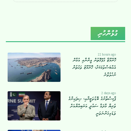
ގުޅުންހުރި
22 hours ago
ހޮރްމޫޒާ ގުޅޭގޮތުން އީރާނާއި އުމާން
އެއްބަސްވުމަކަށް، ހޮރްމޫޒު ވަގުތުން
ނުހުޅުވާނެ
2 days ago
ޕާކިސްތާނުގެ ބޮޑުވަޒީރާއި، ސިފައިންގެ
ވެރިޔާ މާދަމާ ސައުދީ އަރަބިއްޔާއަށް
ވަޑައިގަންނަވަނީ