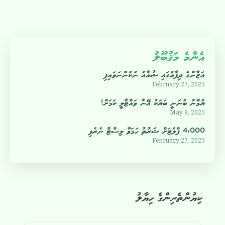
އެންމެ މަޤުބޫލު
އަޒާންގެ ދިފާއުގައި ޝުއާއު ނުކުންނަވައިފި
February 27, 2025
ޔުމްނު ބުނަނީ ބަޔަކު އޭނާ ވައްޓާލީ ކަމަށް!
May 8, 2025
4،000 ފްލެޓަށް ޝަރުތު ހަމަވާ ލިސްޓް ނެރެފި
February 27, 2025
ކިޔުންތެރިންގެ ހިޔާލު