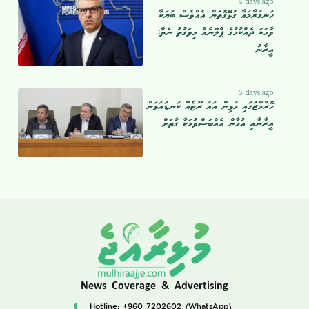
4 days ago
ހަނގުރާމައާ ގުޅޭގޮތުން އެއްވެސް ބަޔަކާ
ވާހަކަ ދެއްކުމުގެ ޕްލޭނެއް މިވަގުތު ނެތް:
އީރާނު
5 days ago
ހޮރްމޫޒުގައި މުޅިން އައު ރޫޓެއް ކަނޑައަޅަން
އީރާނާއި އުމާން އެއްބަސްވުމަކާ ގާތަށް
News Coverage & Advertising
Hotline: +960 7202602 (WhatsApp)