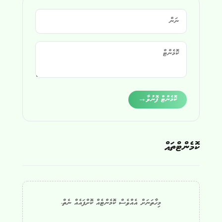
Alternative:
ކޮމެންޓް ފޮނުވާ
→
ކޮމެންޓްތައް
މިހާތަނަށް އެއްވެސް ކޮމެންޓެއް ކޮށްފައެއް ނެތް.