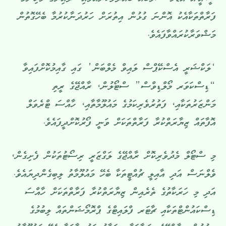
ސީ.އީ.އޯ އެޑަމް ޝްވާބްއާ ބައްދަލުކުރައްވައި، ދާއިރާގެ މުހިންމު
ފަރާތްތަކާއެކު އޮންނަ ގުޅުން އިތުރަށް ހަރުދަނާކުރުމާ ބެހޭގޮތުން
މަޝްވަރާކުރައްވާފައެވެ.
‘ލަކްޝަރީ އެސްކޭޕްސް ލައިވް މެލްބަން’ ގައި ގާއިމުކޮށްފައިވާ
“ޑިސްކަވަރ މޯލްޑިވްސް” ސްޓޯލުން، ރާއްޖޭގެ ރީތި
މަންޒަރުތަކާއި، ފަތުރުވެރިކަމުގެ މައުލޫމާތާއި، ހާއްސަ ޓްރެވަލް
އޮފާތައް ޒިޔާރަތްކުރާ ފަރާތްތަކަށް ވަނީ ފޯރުކޮށްދީފައެވެ.
މި ސްޓޯލް މެދުވެރިކޮށް ރާއްޖޭގެ ލަގްޒަރީ ރިސޯޓުތަކުން ފެށިގެން،
ވެލްނަސް އަދި އާއިލީ ޗުއްޓީތަކާ ބެހޭ މައުލޫމާތު ލިބިގެންދިޔައެވެ.
އަދި މި ހަރަކާތުގެ ތެރެއިން ޒިޔާރަތްކުރާ ފަރާތްތަކަށް ހާއްސަ
ޑިސްކައުންޓްތަކާއި ޗާޓަރ ފްލައިޓްގެ ޕްރޮމޯޝަންތައް ލިބުމުގެ