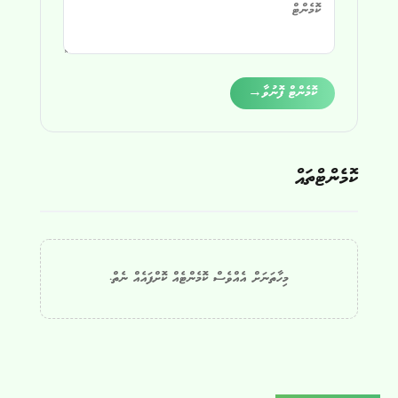
Alternative:
ކޮމެންޓް ފޮނުވާ
→
ކޮމެންޓްތައް
މިހާތަނަށް އެއްވެސް ކޮމެންޓެއް ކޮށްފައެއް ނެތް.