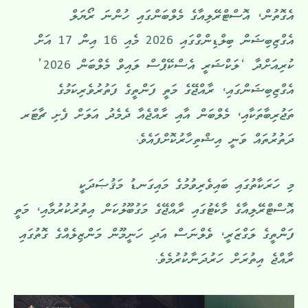
އެގޮތުން، އޮސްޓްރޭލިއާގެ މެލްބަންގައި ހުންނަ ރޯޔަލް
އެގްޒިބިޝަން ބިލްޑިންގްގައި 2026 މެއި 16 އިން 17 އަށް
ކުރިއަށްދާ ‘ލަކްޝަރީ އެސްކޭޕްސް ލައިވް މެލްބަން 2026’
އެގްޒިބިޝަންގައި، ރާއްޖޭގެ މަތީ ފަންތީގެ ފަތުރުވެރިކަމުގެ
ތަޖުރިބާތަކާއި، މެލްބަން އާއި ރާއްޖެއާ ދެމެދު އަލަށް ފެށި ޗާޓަރ
ދަތުރުތައް ވަނީ އިޝްތިހާރުކޮށްފައެވެ.
މި ހަރަކާތުގައި ބައިވެރިވުމުގެ މައިގަނޑު މަޤުޞަދަކީ
އޮސްޓްރޭލިއާގެ މާކެޓުގައި ރާއްޖޭގެ މަގުބޫލުކަން އިތުރުކުރުމާއި، މަތީ
ފަންތީގެ ލަގްޒަރީ، ވެލްނަސް އަދި ހަނީމޫން މަންޒިލެއްގެ ގޮތުގައި
ރާއްޖެ އިތުރަށް ހަރުދަނާކުރުމެވެ.