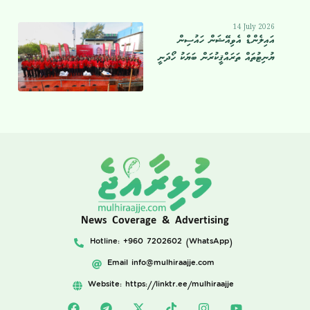
14 July 2026
އައިލެންޑް އެވިއޭޝަން ހައުސިން
ޔުނިޓުތައް ތަރައްޤީކުރަން ބަޔަކު ހޯދަނީ
News Coverage & Advertising
Hotline: +960 7202602 (WhatsApp)
Email
info@mulhiraajje.com
Website: https://linktr.ee/mulhiraajje