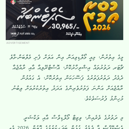
ADVERTISEMENT
މީގެ އިތުރުން، މިއީ މޯލްޑިވިއަން އިން އަލަށް ފެށި މެލްބަން-މާލެ
ޗާޓަރ ދަތުރުތައް އިޝްތިހާރުކޮށް، އޮސްޓްރޭލިއާ އާއި ރާއްޖެއާ
ދެމެދު ދަތުރުފަތުރުގެ ފަސޭހަކަން އިތުރުކޮށް، އެ ގައުމުން
ރާއްޖެއަށް އަންނަ ފަތުރުވެރިންގެ އަދަދު އިތުރުކުރުމަށް ލިބުނު
މުހިންމު ފުރުސަތެކެވެ.
މި ދަތުރުގެ ތެރެއިން، ވިޒިޓް މޯލްޑިވްސް އާއި ލަކްޝަރީ