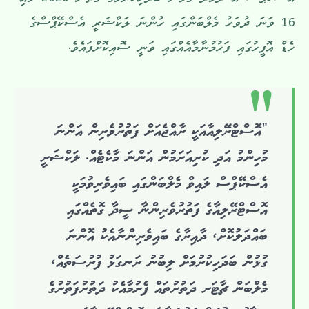
އެސްކޭޕްސް އާ ދެމެދު ގުޅުން ބަދަހިކުރުމުގެ ގޮތުން 2026 މެއި
16 ވަނަ ދުވަހު މެލްބަންގައި ހުންނަ ލަކްޝަރީ އެސްކޭޕްސްގެ
ހެޑް އޮފީހުގައި ފަހުމުނާމާއެއްގައި ވަނީ ސޮއިކޮށްފައެވެ.
“އޮސްޓްރޭލިއާއަކީ ރާއްޖެއަށް ފަތުރުވެރިން އަންނަ
މުހިންމު އަދި ކުރިއަރަމުން އަންނަ މާކެޓެއް. ލަކްޝަރީ
އެސްކޭޕްސް ލައިވް މެލްބަންގައި ބައިވެރިވުމަކީ
އޮސްޓްރޭލިއާގެ ފަތުރުވެރިންނާ ސީދާ ގޮތެއްގައި
ބައްދަލުކޮށް، ދާއިރާގެ ބައިވެރިންނާއެކު އޮންނަ
ގުޅުން ބަދަހިކުރުމަށް ލިބުނު ރަނގަޅު ފުރުސަތެއް،
މެލްބަން ޗާޓަރ ދަތުރުތައް ފެށުމާއެކު ދަތުރުފަތުރުގެ