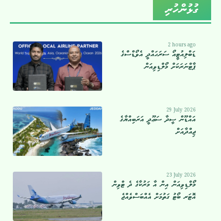
ގުޅުންހުރި
2 hours ago
ޑަބްލިއުޓީއޯ ސަރަޙައްދީ އެވޯޑްސްގެ
ޕާޓްނަރަކަށް މޯލްޑިވިއަން
29 July 2026
އައްޑޫން ސީދާ ސަޢޫދީ އަރަބިއްޔާގެ
ޖިއްދާއަށް
23 July 2026
މޯލްޑިވިއަން އިން އާ މަރުކާގެ ދެ ޓްވިން
އޮޓަރ ބޯޓު ގަތުމަށް އެއްބަސްވެއްޖެ