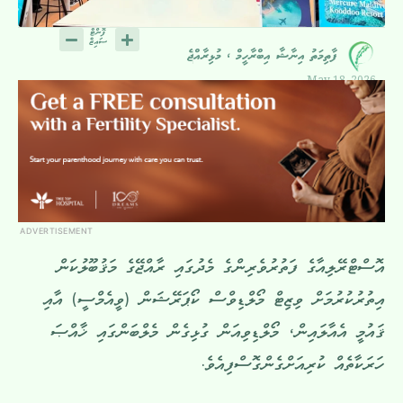
ފާތިމަތު އިނާޝާ އިބްރާހީމް ، މުޅިރާއްޖެ
May 18, 2026
ADVERTISEMENT
އޮސްޓްރޭލިއާގެ ފަތުރުވެރިންގެ މެދުގައި ރާއްޖޭގެ މަޤުބޫލުކަން
އިތުރުކުރުމަށް ވިޒިޓް މޯލްޑިވްސް ކޯޕަރޭޝަން (ވީއެމްސީ) އާއި
ޤައުމީ އެއާލައިން، މޯލްޑިވިއަން ގުޅިގެން މެލްބަންގައި ޚާއްޞަ
ހަރަކާތެއް ކުރިއަށްގެންގޮސްފިއެވެ.