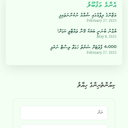
އެންމެ މަޤުބޫލު
އަޒާންގެ ދިފާއުގައި ޝުއާއު ނުކުންނަވައިފި
February 27, 2025
ޔުމްނު ބުނަނީ ބަޔަކު އޭނާ ވައްޓާލީ ކަމަށް!
May 8, 2025
4،000 ފްލެޓަށް ޝަރުތު ހަމަވާ ލިސްޓް ނެރެފި
February 27, 2025
ކިޔުންތެރިންގެ ހިޔާލު