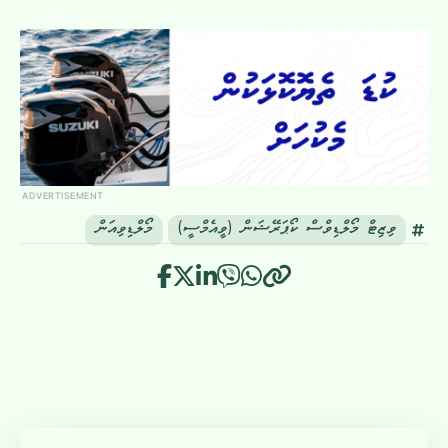
ADVERTISEMENT
ވިޒިޓް މޯލްޑިވްސް ކޯޕަރޭޝަން (ވީއެމްސީ)
މޯލްޑިވިއަން