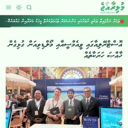
ރާއްޖެ އެތެރެކުރަން އުޅުނު 800 ވޭޕް ކާޓްރިޖް އަތުލައިގެންފި
ވަގަށް ނަގާފައިވާ ތަކެތި ނުއަގުގައި ގަންނަކަމަށް ތުހުމަތުކުރެވޭ މީހަކު މަރަދޫއިން ހައްޔަރުކޮށްފި
އޮސްޓްރޭލިއާގައި ވީއެމްސީއާއި މޯލްޑިވިއަން ގުޅިގެން
ޚާއްޞަ ހަރަކާތެއް