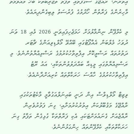
އިތުރުން، ރާއްޖޭގެ ސަގާފަތާއި ތަފާތު ތަޖުރިބާތަކާ ބެހޭ މައުލޫމާތު
މާހިރުންގެ ފަރާތުން ހޯދުމުގެ ފުރުސަތު ލިބިގެންދިޔައެވެ.
މި ކެމްޕޭން ނިންމާލުމަށް ހަމަޖެހިފައިވަނީ 2026 މެއި 18 ވަނަ
ދުވަހު މެލްބަން އެއާޕޯޓުގައި ބޭއްވޭ މޯލްޑިވިއަންގެ ޗާޓަރ
ދަތުރުތައް ރަސްމީކޮށް އިފްތިތާހުކުރުމުގެ ރަސްމިއްޔާތުންނެވެ. މި
ރަސްމިއްޔާތުގައި މީޑިއާ ބައްދަލުވުންތަކާއި، އައު ރޫޓު
އިފްތިތާހުކުރުމުގެ ހާއްސަ ހަރަކާތްތައް ކުރިއަށްދާނެއެވެ.
ވިޒިޓް މޯލްޑިވްސް އިން ދަނީ ބައިނަލްއަގުވާމީ މާކެޓުތަކުގައި
ރާއްޖޭގެ މަޤުބޫލުކަން އިތުރުކުރުމަށާއި، ގިނަ ފަތުރުވެރިން
ރާއްޖެއަށް ގެނައުމަށްޓަކައި އެކި ފަރާތްތަކާ ގުޅިގެން ތަފާތު ގިނަ
ހަރަކާތްތަކާއި ކެމްޕޭންތައް ހިންގަމުންނެވެ.