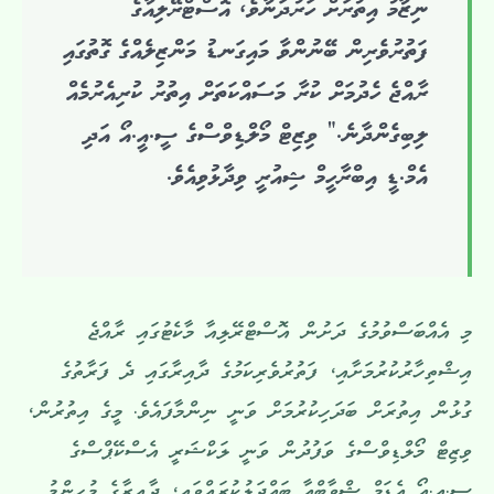
ނިޒާމު އިތުރަށް ހަރުދަނާވެ، އޮސްޓްރޭލިއާގެ
ފަތުރުވެރިން ބޭނުންވާ މައިގަނޑު މަންޒިލެއްގެ ގޮތުގައި
ރާއްޖެ ހެދުމަށް ކުރާ މަސައްކަތަށް އިތުރު ކުރިއެރުމެއް
ލިބިގެންދާނެ.” ވިޒިޓް މޯލްޑިވްސްގެ ސީ.އީ.އޯ އަދި
އެމް.ޑީ އިބްރާހީމް ޝިއުރީ ވިދާޅުވިއެވެ.
މި އެއްބަސްވުމުގެ ދަށުން އޮސްޓްރޭލިއާ މާކެޓުގައި ރާއްޖެ
އިޝްތިހާރުކުރުމަށާއި، ފަތުރުވެރިކަމުގެ ދާއިރާގައި ދެ ފަރާތުގެ
ގުޅުން އިތުރަށް ބަދަހިކުރުމަށް ވަނީ ނިންމާފައެވެ. މީގެ އިތުރުން،
ވިޒިޓް މޯލްޑިވްސްގެ ވަފުދުން ވަނީ ލަކްޝަރީ އެސްކޭޕްސްގެ