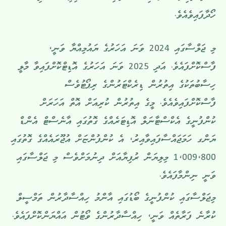
ހޯދާފައިވެއެވެ.
މި ޖަލްސާގައި 2024 ވަނަ އަހަރުގެ ޔައުމިއްޔާ ވަނީ،
ފާސްކޮށްފައެވެ. އަދި 2025 ވަނަ އަހަރުގެ އޮޑިޓްކޮށްފައިވާ މާލީ
ހިސާބުތަކުގެ އިތުރުން ޑިރެކްޓަރުންގެ ރިޕޯޓުވެސް
ފާސްކޮށްފައިވެއެވެ. މީގެ އިތުރުން ކުރިއަށް އޮތް އަހަރަށް
ކުންފުނީގެ އެކްސްޓާނަލް އޮޑިޓަރެއްގެ ގޮތުގައި އާނެސްޓް އެންޑް
ޔަންގ ހަމަޖައްސާފައިވާއިރު، އެ ކުންފުންޏަށް އުޖޫރައެއްގެ ގޮތުގައި
1،009،800 މިލިޔަން ރުފިޔާއަށް ދިނުމަށްވެސް މި ޖަލްސާގައި
ވަނީ ނިންމާފައެވެ.
މިޖަލްސާގައި ކުންފުނީގެ ބޯޑުގައި އާންމު ހިއްސާދާރުން ތަމްސީލް
ކުރާނެ ފަރާތެއް ވަނީ، ހިއްސާދާރުންގެ ވޯޓުން އައްޔަންކޮށްފައެވެ.