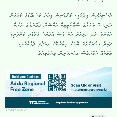
އެސްޓީއޯއިން ވިދާޅުވީ، ކުންފުނިން މިހާރު މަސައްކަތް ކުރަމުން
ދަނީ، 5 އަހަރުގެ ސްޓްރެޓީޖިކް އެކްޝަން ޕްލޭނެއްގެ ދަށުން
ކަމަށެވެ. އަދި ކުރިއަށް އޮތް ފަސް އަހަރުގެ ތެރޭގައި ކުންފުނީގެ
ފައިދާ މިހާރަށްވުރެ ބޮޑަށް އިތުރުކޮށް ވިޔަފާރި ފުޅާކުރުމަކީ
އަމާޒެއް ކަމަށްވެސް އެކުންފުނިން ވިދާޅުވިއެވެ.
ADVERTISEMENT