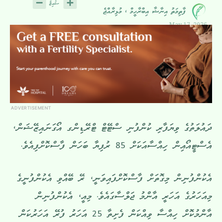
ފާތިމަތު އިނާޝާ އިބްރާހީމް ، މުޅިރާއްޖެ
May 17, 2026
ADVERTISEMENT
ދައުލަތުގެ ވިޔަފާރި ކުންފުނި ސްޓޭޓް ޓްރޭޑިންގ އޯގަނައިޒޭޝަން،
އެސްޓީއޯއިން ހިއްސާއަކަށް 85 ރުފިޔާ ބަހަން ފާސްކޮށްފިއެވެ.
އެކުންފުނިން މިގޮތަށް ފާސްކޮށްފައިވަނީ، ރޭ ބޭއްވި އެކުންފުނީގެ
މިއަހަރުގެ އަހަރީ އާންމު ޖަލްސާގައެވެ. މިއީ، އެކުންފުނިން
އާންމުކޮށް ހިއްސާ ވިއްކަން ފެށިތާ 25 އަހަރު ފުރޭ އަހަރުކަން