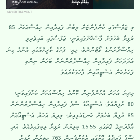
ADVERTISEMENT
މި ޖަލްސާގައި ކުންފުންޏަށް ލިބުނު ފައިދާއިން ހިއްސާއަކަށް 85
ރުފިޔާ ބެހުމަށް ފާސްކޮށްފައިވަނީ، ޖަލްސާގައި ބައިވެރިވި
ހިއްސާދާރުންގެ ވޯޓުންނެވެ. މިއީ، ފަހުގެ ތާރީޚެއްގައި އެންމެ ގިނަ
އަދަދަކަށް ފައިދާއިން ހިއްސާދާރުންނަށް ބަހަން ނިންމި
ފަހަރުކަން އެސްޓީއޯއިން ފާހަގަކުރެއެވެ.
މިދިޔަ އަހަރު އެކުންފުނިން ކޮންމެ ހިއްސާއަކަށް ބަހާފައިވަނީ،
80 ރުފިޔާއެވެ. އެސްޓީއޯގެ ސާފު ފައިދާއިން ހިއްސާދާރުންނަށް
85 ރުފިޔާ ބެހުމަށް ކަނޑައެޅިއިރު، މިދިޔަ އަހަރު އެސްޓީއޯއަށް
އާމްދަނީގެ ގޮތުގައި 15.55 ބިލިޔަން ރުފިޔާ ލިބިފައިވެއެވެ. އަދި
ސާފު ފައިދާގެ ގޮތުގައި އެކުންފުނިން 763 މިލިޔަން ރުފިޔާ