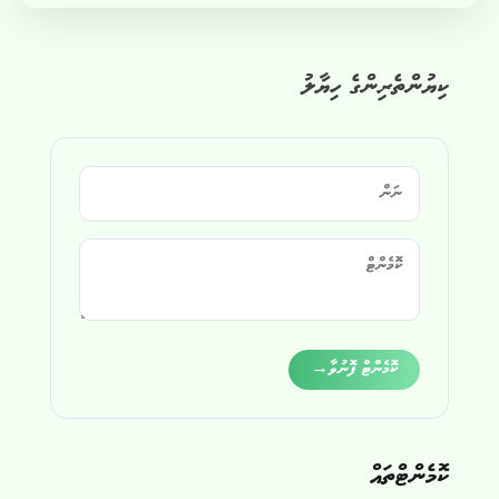
ކިޔުންތެރިންގެ ހިޔާލު
Alternative:
ކޮމެންޓް ފޮނުވާ
→
ކޮމެންޓްތައް