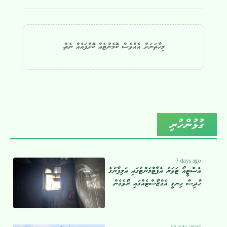
މިހާތަނަށް އެއްވެސް ކޮމެންޓެއް ކޮށްފައެއް ނެތް.
ގުޅުންހުރި
7 days ago
އެސްޓީއޯ ޓަވަރު އެޕާޓްމަންޓުގައި އަލިފާނުގެ
ހާދިސާ ހިނގީ އެގްޒޯސްޓެއްގައި ރޯވެގެން