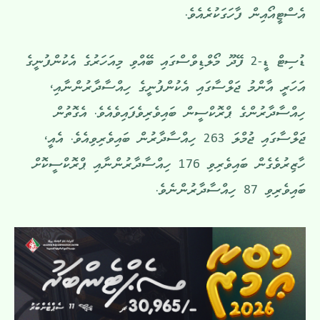
އެސްޓީއޯއިން ފާހަގަކުރެއެވެ.
ޑުސިޓް ޑީ-2 ފޭދޫ މޯލްޑިވްސްގައި ބޭއްވި މިއަހަރުގެ އެކުންފުނީގެ
އަހަރީ އާންމު ޖަލްސާގައި އެކުންފުނީގެ ހިއްސާދާރުންނާއި،
ހިއްސާދާރުންގެ ޕްރޮކްސީން ބައިވެރިވެފައިވެއެވެ. އެގޮތުން
ޖަލްސާގައި ޖުމްލަ 263 ހިއްސާދާރުން ބައިވެރިވިއެވެ. އެއީ،
ހާޒިރުވެގެން ބައިވެރިވި 176 ހިއްސާދާރުންނާއި ޕްރޮކްސީކޮށް
ބައިވެރިވި 87 ހިއްސާދާރުންނެވެ.