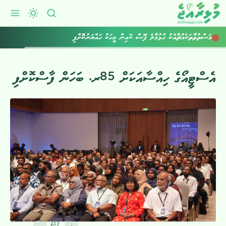
މަސްތުވާތަކެއްޗާއެކު ހުޅުމާލެ ފޭސް 2އިން މީހަކު ހައްޔަރުކޮށްފި
ކުރިއަށްއޮތް ހަފުތާގައިވެސް މޫސުން ގޯސް
އެސްޓީއޯގެ ހިއްސާއަކަށް 85ރ. ބަހަން ފާސްކޮށްފި