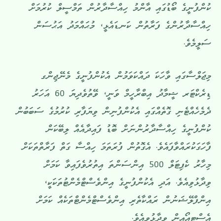
ކުންފުނީގެ ބޯޑުގައި އާންމު ހިއްސާދާރުން ތަމްސީލް ކުރުމަށް
ހިއްސާދާރުންގެ ފަރާތުން ކަނޑައެޅީ، މުޙައްމަދު އަޙުސަން
ސަލީމެވެ.
މިޖަލްސާގައި ވާހަކަ ދައްކަވަމުން އެކުންފުނީގެ މެނޭޖިންގ
ޑިރެކްޓަރ ޝީމާދު އިބްރާހީމް ވަނީ، ވޭތުވެދިޔަ 60 އަހަރު
ދެމެހެއްޓެނި ގޮތެއްގައި އެކުންފުނިން ވިޔަފާރި ކުރުމުގެ ސަބަބުން
ކުންފުނީގެ ހިއްސާދާރުންނަށް ބޮޑު ފައިދާއެއް ލިބޭކަން
ފާހަގަކުރައްވާފައެވެ. އެގޮތުން ފުރަތަމަ ހިއްސާ ގަތް ފަރާތްތަކަށް
މިހާރު ކެޕިޓަލް 500 އިންސަންތަ އިތުރުވެފައިވާ ކަމަށް
ވިދާޅުވިއެވެ. އަދި އެކުންފުނީގެ އިންވެސްޓްމެންޓުތަކަކީ،
އިންފްލޭޝަނުން ރައްކާތެރި އިންވެސްޓްމެންޓްތަކެއް ކަމަށް
އެސްޓީއޯއިން ވިދާޅުވިއެވެ.