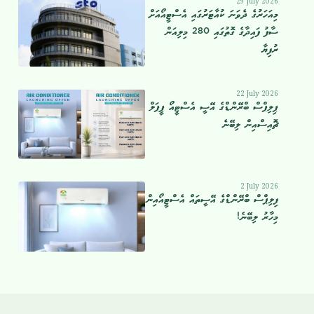
29 July 2026
މިއަހަރުގެ ދެވަނަ ކުއާޓަރުގައި އެސްޓީއޯއަށް
ސާފު ފައިދާގެ ގޮތުގައި 280 މިލިއަން
ރުފިޔާ
22 July 2026
ޕިލިޕްސް ބްރޭންޑްގެ އޭސީ އެސްޓީއޯ ޕީޕަލް
ޗޮއިސްއިން ލިބޭނެ
2 July 2026
ފިލިޕްސް ބްރޭންޑްގެ އޭސީތައް އެސްޓީއޯއިން
މިހާރު ލިބޭނެ!