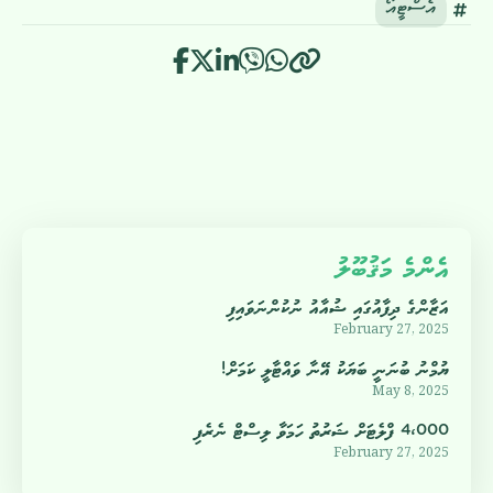
އެސްޓީއޯ
އެންމެ މަޤުބޫލު
އަޒާންގެ ދިފާއުގައި ޝުއާއު ނުކުންނަވައިފި
February 27, 2025
ޔުމްނު ބުނަނީ ބަޔަކު އޭނާ ވައްޓާލީ ކަމަށް!
May 8, 2025
4،000 ފްލެޓަށް ޝަރުތު ހަމަވާ ލިސްޓް ނެރެފި
February 27, 2025