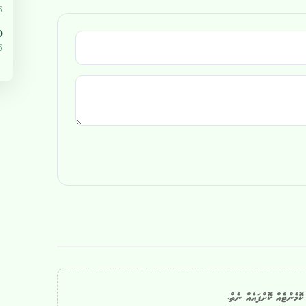
5
،000
5
ޮމެންޓެއް ކޮށްފައެއް ނެތް.