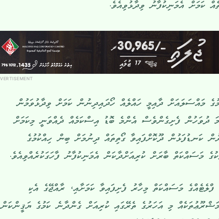
ް ކަމަށް އެމަނިކުފާނު ވިދާޅުވިއެވެ.
VERTISEMENT
މުގެ މައްސަލައަށް ދާއިމީ ހައްލެއް ހޯދައިދިނުން ކަމަށް ވިދާޅުވަމުން
މަ ދުވަހުން ފެށިގެންވެސް އެންމެ ބޮޑު އިސްކަމެއް ދެއްވަނީ މިކަމަށް
ން ކަނޑުފަޅުން ދޫކޮށްފައިވާ ގޯތިތައް ދިނުމަށް ބިން ހިއްކުމުގެ
ުގެ މަސައްކަތް ބާރަށް ކުރިއަށްދާކަން އެމަނިކުފާނު ފާހަގަކުރެއްވިއެވެ.
ްލެޓެއްގެ މަސައްކަތް މިހާރު ފެށިފައިވާ ކަމަށާއި، ރާއްޖޭގެ އެކި
މަޝްރޫޢުތަކެއް މި އަހަރުގެ ތެރޭގައި ކުރިއަށް ގެންދާނެ ކަމުގެ ޔަޤީންކަން