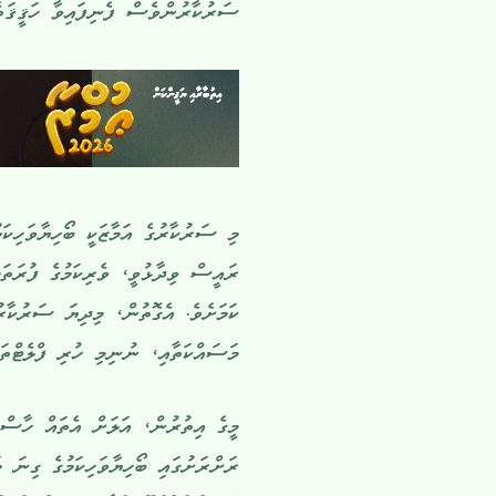
ސަރުކާރުންވެސް ފެނިފައިވާ ހަޤީޤަތެއ
މި ސަރުކާރުގެ އަމާޒަކީ ބޯހިޔާވަހިކަ
ރައީސް ވިދާޅުވީ، ވެރިކަމުގެ ފުރަތަ
ކަމަށެވެ. އެގޮތުން، މިދިޔަ ސަރުކާރު
މަސައްކަތާއި، ނުނިމި ހުރި ފްލެޓްތަކ
މީގެ އިތުރުން، އަލަށް އެތައް ހާސް ފ
ރަށްރަށުގައި ބޯހިޔާވަހިކަމުގެ ގިނަ 