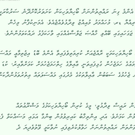
 އެންމެ ގިނަ ރައްޔިތުންނަށް ބޯހިޔާވަހިކަން ކަށަވަރުކޮށްދޭނެ ސަރުކާރަކީ
އްޔާ ޑރ. މުހައްމަދު މުއިއްޒު ވިދާޅުވެއްޖެއެވެ. އެމަނިކުފާނު މިހެން
ަގަހައިގައި ބޭއްވި ޚާއްޞަ ޖަލްސާއެއްގައި ވާހަކަފުޅު ދައްކަވަމުންނެވެ.
 ބޯހިޔާވަހިކަމަކީ ރާއްޖެއަށް ކުރިމަތިވެފައިވާ އެންމެ ބޮޑު އިޖުތިމާޢީ މައްސަ
މަޢުގެ ހަމަޖެހުން ގުޅިފައިވަނީ ޢާއިލާގެ ހިތްހަމަޖެހުމަށް ކަމަށްވާއިރު، ކުޑަ
ް ޖެހުމުގެ ސަބަބުން ޢާއިލާތަކުގެ މެދުގައި މައްސަލަތައް އިތުރުވަމުންދާކަނ
ުން ރައީސް ވިދާޅުވީ، މީގެ ކުރިން ބޯހިޔާވަހިކަމުގެ މަޝްރޫޢުތައް
ުމުން ކަމަށެވެ. އަދި އިންތިޚާބު ކައިރިވުމުން ބިންގާ އަޅައި މަސައްކަތް ފެށ
ންތަން ރައްޔިތުންނަށް ހަވާލުކުރެވިފައި ނުވާކަމީ ވޭތުވެދިޔަ ދެ