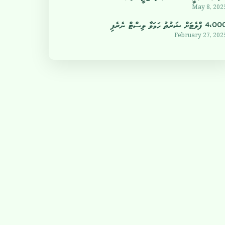
May 8, 202
4 ފްލެޓަށް ޝަރުތު ހަމަވާ ލިސްޓް ނެރެފި
February 27, 202