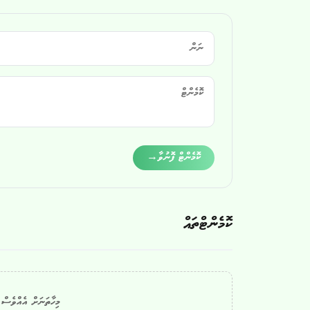
Alternative:
ކޮމެންޓް ފޮނުވާ
→
ކޮމެންޓްތައް
މިހާތަނަށް އެއްވެސް ކ