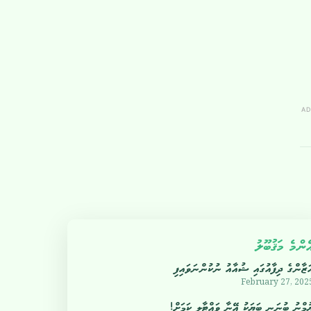
AD
ެންމެ މަޤުބޫލު
ަޒާންގެ ދިފާއުގައި ޝުއާއު ނުކުންނަވައިފި
February 27, 202
ުމްނު ބުނަނީ ބަޔަކު އޭނާ ވައްޓާލީ ކަމަށް!