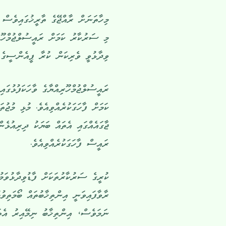
މިހާތަނަށް ރާއްޖޭގެ ތާރީޚުގައިވެސް
މި ސަރުކާރު ކަމަށް ރައީސުލްޖުމްހޫރި
ވިދާޅުވީ ވެރިކަން ކުރާ ޕީއެންސީގެ ޖ
ރައީސުލްޖުމްހޫރިއްޔާގެ ވާހަކަފުޅުގައި
ކަމަށް ފާހަގަކުރެއްވިއެވެ. މުޅި މުޖުތަ
ޖާގައެއްގައި އެތައް ބަޔަކު ދިރިއުޅެނ
ރައީސް ފާހަގަކުރެއްވިއެވެ.
ކުރީގެ ސަރުކާރުތަކަށް ފާޑުވިދާޅުވަމ
ރާވާފައިވަނީ އިންތިޚާބުތައް ބޯމަތިވ
ނަމަވެސް، އިންތިޚާބު ނިމޭއިރު އެތަ