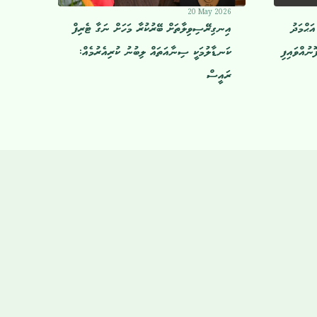
20 May 2026
އަޙްމަދު
އިނގިރޭސިވިލާތަށް ބޭރުކުރާ މަހަށް ނަގާ ޓެރިފް
ނުއްވައިފި
ކަނޑާލުމަކީ ސިނާއަތައް ލިބުނު ކުރިއެރުމެއް:
ރައީސް