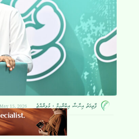
May 15, 2026
ފާތިމަތު އިނާޝާ އިބްރާހީމް ، މުޅިރާއްޖެ