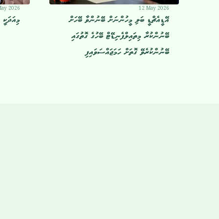
May 2026
12 May 2026
އޭޑީއެޗްޑީ ބަލި މީހުންނަށް ބޭނުންވާ ބޭހަށް
މިއަދަކީ 
ބޭނުންކުރާ މިތައިލްފެނިޑޭޓް ބޭހުގެ ގޮތުގައި
ބޭނުންކުރެވޭ ގޮތަށް ހަމަޖައްސަވައިފި