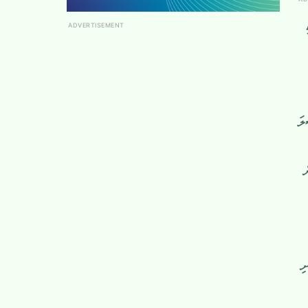
ADVERTISEMENT
ލަ
ް
ި