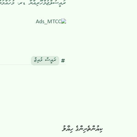
ރައީސުލްޖުމްހޫރިއްޔާ ޑރ. މުހައްމަދު
ރައީސް މުއިޒް
ކިޔުންތެރިންގެ ހިޔާލު