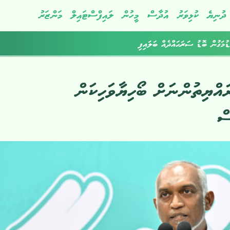
ދުނިޔެ
ކުޅިވަރު
އުދާސް
މީހުން
ލައިފްސްޓައިލް
މަންޒަރު
ުމަގުން ބޮޑު ސަރަޙައްދެއް ބަލައިފި
އްޔިތުންނަށް ބޯހިޔާވަހިކަން
ސް