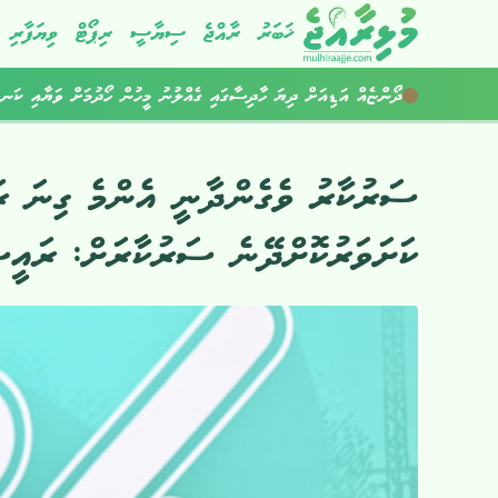
ޚަބަރު
ރާއްޖެ
ސިޔާސީ
ރިޕޯޓް
ވިޔަފާރި
މަސްތުވާތަކެތީގެ ދެ އޮޕަރޭޝަނެއްގައި ހަތަރު މީހުން ހައްޔަރުކޮށްފި
ދޯންޏެއް އަޑިއަށް ދިޔަ ހާދިސާގައި ގެއްލުނު މީހުން ހޯދުމަށް ވަޔާއި ކަނޑ
ސަރުކާރު ވެގެންދާނީ އެންމެ ގިނަ ރަ
ކަށަވަރުކޮށްދޭނެ ސަރުކާރަށް: ރައީ