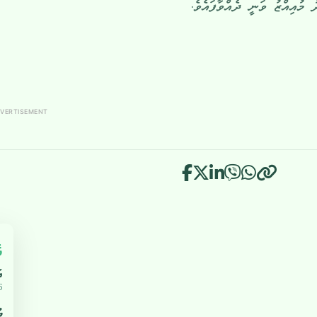
 މުއިއްޒު ވަނީ ދެއްވާފައެވެ.
VERTISEMENT
އ
އ
5
ޔ