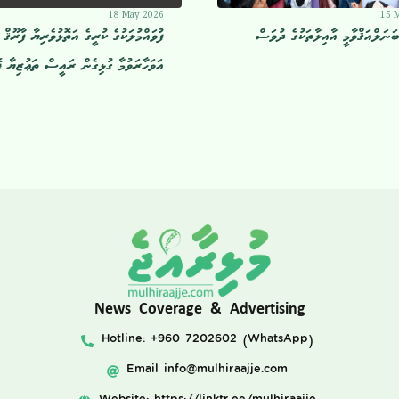
18 May 2026
15 
ބަނަލްއަޤްވާމީ އާއިލާތަކުގެ ދުވަސް
ފުވައްމުލަކުގެ ކުރީގެ އަތޮޅުވެރިޔާ ފާރޫޤް 
އަވަހާރަވުމާ ގުޅިގެން ރައީސް ތަޢުޒިޔާ ފޮ
News Coverage & Advertising
Hotline: +960 7202602 (WhatsApp)
Email
info@mulhiraajje.com