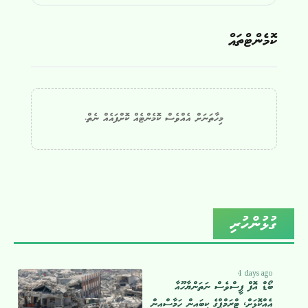
ކޮމެންޓްތައް
މިހާތަނަށް އެއްވެސް ކޮމެންޓެއް ކޮށްފައެއް ނެތް.
ގުޅުންހުރި
4 days ago
ބޯޑް އޮފް ޕީސްވެސް ނަތަންޔާހޫއާ
އެއްކޮޅަށް، ޓްރަމްޕްގެ ކިބައިން ހަމާސްއިން