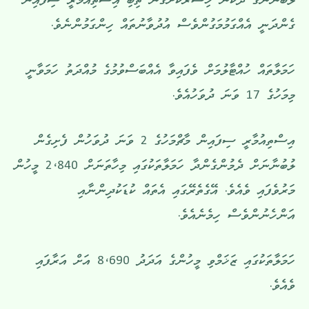
ލުބުނާނުގެ ދެކުނު ހިސާރުކޮށްގެން ތިބި އިސްތިއުމާރީ ސިފައިން
ގެންދަނީ އެއްގަމުމަގުންވެސް އުދުވާނުތައް ހިންގަމުންނެވެ.
ހަމަލާތައް ހުއްޓާލުމަށް ވެފައިވާ އެއްބަސްވުމުގެ މުއްދަތު ހަމަވާނީ
މިމަހުގެ 17 ވަނަ ދުވަހުއެވެ.
އިސްތިއުމާރީ ސިފައިން މާޗްމަހުގެ 2 ވަނަ ދުވަހުން ފެށިގެން
ލުބުނާނަށް ދެމުންގެންދާ ހަމަލާތަކުގައި މިހާތަނަށް 2،840 މީހުން
މަރުވެފައި ވެއެވެ. އޭގެތެރޭގައި އެތައް ކުޑަކުދިންނާއި
އަންހެނުންވެސް ހިމެނެއެވެ.
ހަމަލާތަކުގައި ޒަޚަމްވި މީހުންގެ އަދަދު 8،690 އަށް އަރާފައި
ވެއެވެ.