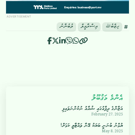
ADVERTISEMENT
ހިޒްބުﷲ
އިސްރާއީލް
ލުބުނާނު
އެންމެ މަޤުބޫލު
އަޒާންގެ ދިފާއުގައި ޝުއާއު ނުކުންނަވައިފި
February 27, 2025
ޔުމްނު ބުނަނީ ބަޔަކު އޭނާ ވައްޓާލީ ކަމަށް!
May 8, 2025