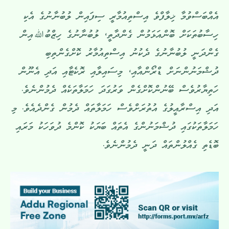
އެއްބަސްވުމާ ޚިލާފްވެ އިސްތިއުމާރީ ސިފައިން ލުބުނާނުގެ އެކި
ހިސާބުތަކަށް ބޮންއަޅަމުން ގެންދާތީ، ލުބުނާނުގެ ހިޒްބުﷲއިން
ގެންދަނީ ލުބުނާނުގެ ދެކުނު އިސްތިއުމާރު ކޮށްގެންތިބި
ދުޝްމަނުންނަށް ޑްރޯންއާއި، މިސައިލާއި ރޮކެޓާއި އަދި އެނޫން
ހަތިޔާރުވެސް ބޭނުންކޮށްގެން ވަރުގަދަ ހަމަލާތަކެއް ދެމުންނެވެ.
އަދި އިސްރާއީލުގެ އުތުރަށްވެސް ހަމަލާތައް ދެމުން ގެންދެއެވެ. މި
ހަމަލާތަކުގައި ދުޝްމަނުންގެ އެތައް ބަޔަކު ކޮންމެ ދުވަހަކު މަރައި
ބޮޑެތި ގެއްލުންތައް ދަނީ ދެމުންނެވެ.