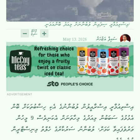
އިސްތިއުމާރީ ސިފައިން ލުބުނާނަށް މިއަދު ބޮންއަޅަނީ:
May 13, 2026
ސައިފް އަޒުހަރު
ADVERTISEMENT
އިސްތިއުމާރީ އިސްރާއީލުން ލުބުނާނުގެ އެކި ހިސާބުތަކަށް ބޮން
އެޅުމުގެ ސަބަބުން މިއަދުގެ މިހާތަނަށް އެކަނިވެސް 9 މީހުން
މަރުވެފައިވާ ކަމަށް، ލުބުނާނު ސަރުކާރުގެ ހެލްތު މިނިސްޓްރީން