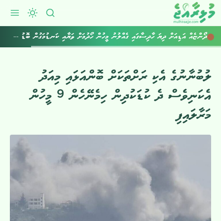
ދޯންޏެއް އަޑިއަށް ދިޔަ ހާދިސާގައި ގެއްލުނު މީހުން ހޯދުމަށް ވަޔާއި ކަނޑުމަގުން ބޮޑު ސަރަޙައްދެއް ބަލައިފި
ލުބުނާނުގެ އެކި ރަށްތަކަށް ބޮންއަޅައި މިއަދު
އެކަނިވެސް ދެ ކުޑަކުދިން ހިމެނޭހެން 9 މީހުން
މަރާލައިފި