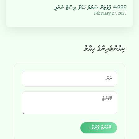
4،000 ފްލެޓަށް ޝަރުތު ހަމަވާ ލިސްޓް ނެރެފި
February 27, 2025
ކިޔުންތެރިންގެ ހިޔާލު
Alternative:
ކޮމެންޓް ފޮނުވާ
→