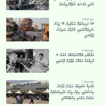
އެދެނީ މައްސަލަ ސާފުކޮށްދިނުމަށް
5 days ago
24 ގަޑިއިރުތެރޭ ޣައްޒާއިން 19 މީހުން
ޝަހީދުކޮށްލައިފި، އުދުވާނު އަދިވެސް
ފުޅާކުރަނީ
6 days ago
ޣައްޒާގައި ލޭއޮހޮރުވުންބޮޑު ރެއެއް، 4
އާއިލާއެއް އެއްކޮށް ވުޖޫދުން ފޮހެލައިފި
7 days ago
އެމެރިކާ ރައްޔިތުން އަވަހަށް ފުރުމަށް
އިރުޝާދުދީ، އިތުރު މީހުން މެދުއިރުމައްޗަށް
ނައުމަށް އަންގައި އިންޒާރުކޮށްފި