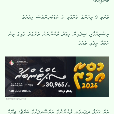
ބުނެފިއެވެ.
މަރުވި 9 މީހުންގެ ތެރޭގައި ދެ ކުޑަކުދިންވެސް ހިމެއެވެ.
އިސްތިއުމާރީ ސިފައިން މިއަދު ލުބުނާނަށް ވަރުގަދަ ވައިގެ ތިން
ހަމަލާ ދީފައި ވެއެވެ.
ADVERTISEMENT
އެއް ހަމަލާ ދީފައިވަނީ ލުބުނާނުގެ އައްސޭރިފަށުގެ ބަރްޖާ، ޖިޔޭހް