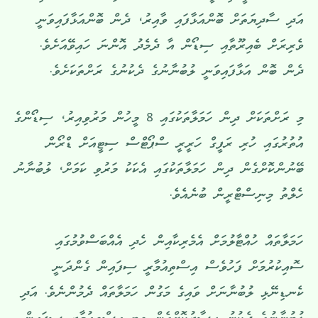
އަދި ސާދިޔަތަށް ބޮންއަޅާފައި ވާއިރު، ދެން ބޮންއަޅާފައިވަނީ
ވެރިރަށް ބެއިރޫތާއި ސިޑޯން އާ ދެމެދު އޮންނަ ހައިވޭއަށެވެ.
ދެން ބޮން އަޅާފައިވަނީ ލުބުނާނުގެ ދެކުނުގެ ރަށްތަކަށެވެ.
މި ރަށްތަކަށް ދިން ހަމަލާތަކުގައި 8 މީހުން މަރުވިއިރު، ސިޑޯންގެ
އުތުރުގައި ހުރި ރަފީގް ހަރީރީ ސްޕޯޓްސް ސިޓީއަށް ޑްރޯން
ބޭނުންކޮށްގެން ދިން ހަމަލާތަކުގައި އެކަކު މަރުވި ކަމަށް، ލުބުނާނު
ހެލްތު މިނިސްޓްރީން ބުނެއެވެ.
ހަމަލާތައް ހުއްޓާލުމަށް އެމެރިކާއިން ހެދި އެއްބަސްވުމުގައި
ސޮއިކުރުމަށް ފަހުވެސް އިސްތިއުމާރީ ސިފައިން ގެންދަނީ
ކެނޑިނޭޅި ލުބުނާނަށް ވައިގެ މަގުން ހަމަލާތައް ދެމުންނެވެ. އަދި