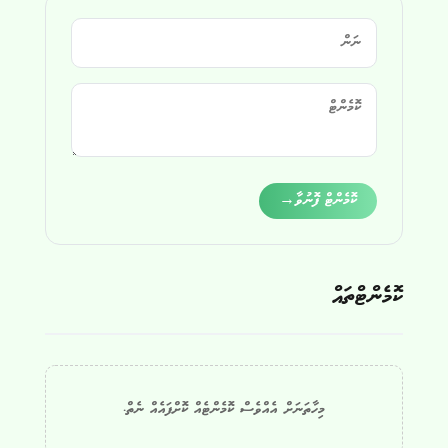
Alternative:
ކޮމެންޓް ފޮނުވާ
→
ކޮމެންޓްތައް
މިހާތަނަށް އެއްވެސް ކޮމެންޓެއް ކޮށްފައެއް ނެތް.