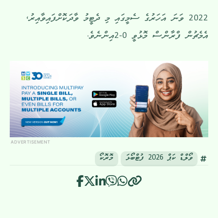
2022 ވަނަ އަހަރުގެ ސެމީގައި މި ދެޓީމު ވާދަކޮށްފައިވާއިރު،
އެމެޗުން ފްރާންސް މޮޅުވީ 0-2އިންނެވެ.
ADVERTISEMENT
ވޯލްޑް ކަޕް 2026 ފުޓްބޯޅަ
މޮރޮކޯ