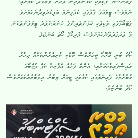
ފްރާންސްގެ ވަކިވަކި ކުޅުންތެރިން ވަރަށް ވަރުގަދަ ކަމަށާއި،
ނަމަވެސް ޓީމެއްގެ ގޮތުގައި ކުޅެފިނަމަ ބަލިކުރެވިދާނެކަމަށެވެ.
ފުޓްބޯޅާގައި ވަކިވަކި ކުޅުންތެރިންގެ ހުނަރަށްވުރެ ޓީމުވަންތަކަން
މާ ވަރުގަދަވާނެކަމަށްވެސް މޮރިކޯގެ ކޯޗު ބުންޏެވެ.
ކޯޗު ބުނީ މޮރޮކޯ ޓީމަށްވެސް ބޮޑެތި ކުރިއެރުންތަކެއް މިހާރު
އައިސްފައިވާކަމަށާއި، އެންމެ ފަހުގެ އެފްރިކާ ކަޕް ފުޓްބޯޅަ
މުބާރާތުގެ ފައިނަލްގައި ކުޅުމަކީ ޓީމަށް ލިބުނު އިތުބާރެއްކަމަށްވެސް
ކޯޗު ބުންޏެވެ.