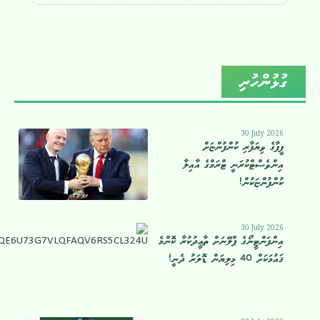
ގުޅުންހުރި
30 July 2026
ފީފާގެ ވިޔަފާރި ކުންފުންޏަށް
އިންވެސްޓްކުރަނީ ޓްރަމްގެ އާއިލާ
ކުންފުންޏަކުން!
30 July 2026
އިންފަންޓީނޯގެ ޕްލޭނަށް ތާޢީދުކުރާ ކޮންމެ
ޤައުމަކަށް 40 މިލިޔަން ޑޮލަރު ދެނީ!