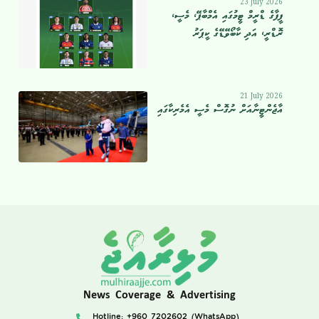
23 July 2026
ފީފާގެ ޑްރީމް ޓީމުގައި އެމްބާޕޭ، މެސީ،
ރޮޑްރީ، އަދި ކާބޯވޭޑޭގެ ކީޕަރު
21 July 2026
އާޖެންޓީނާއަށް ނުގޮސް މެސީ އެމެރިކާގައި
News Coverage & Advertising
Hotline: +960 7202602 (WhatsApp)