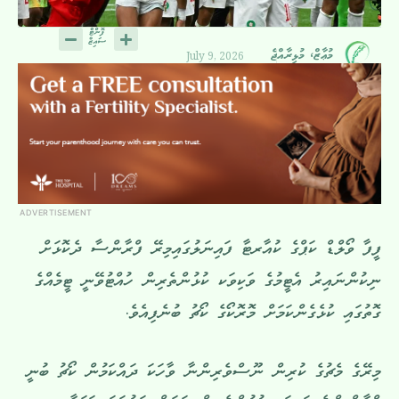
July 9, 2026
މުޢާޒް، މުޅިރާއްޖެ
ADVERTISEMENT
ފީފާ ވޯލްޑް ކަޕްގެ ކުއާރޓާ ފައިނަލުގައިމިރޭ ފްރާންސާ ދެކޮޅަށް
ނިކުންނައިރު އެޓީމުގެ ވަކިވަކ ކުޅުންތެރިން ހުއްޓުވޭނީ ޓީމެއްގެ
ގޮތުގައި ކުޅެގެންކަމަށް މޮރޮކޯގެ ކޯޗު ބުނެފިއެވެ.
މިރޭގެ މެޗުގެ ކުރިން ނޫސްވެރިންނާ ވާހަކަ ދައްކަމުން ކޯޗު ބުނީ