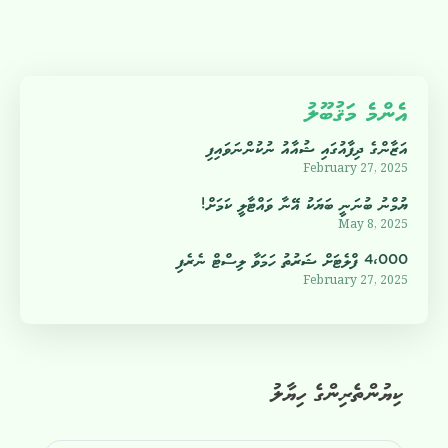
އެންމެ މަޤުބޫލު
އަޒާންގެ ދިފާއުގައި ޝުއާއު ނުކުންނަވައިފި
February 27, 2025
ޔުމްނު ބުނަނީ ބަޔަކު އޭނާ ވައްޓާލީ ކަމަށް!
May 8, 2025
4،000 ފްލެޓަށް ޝަރުތު ހަމަވާ ލިސްޓް ނެރެފި
February 27, 2025
ކިޔުންތެރިންގެ ހިޔާލު