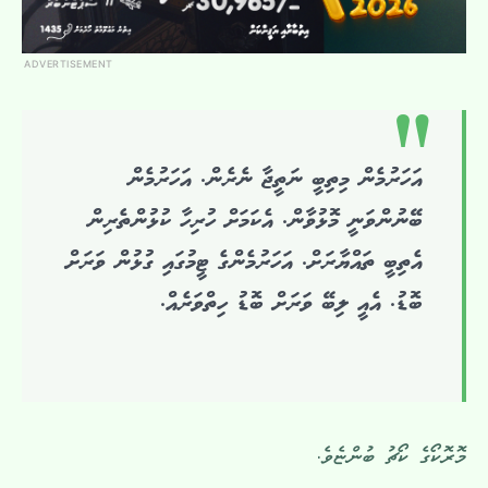
ADVERTISEMENT
އަހަރުމެން މިތިބީ ނަތީޖާ ނެރެން. އަހަރުމެން
ބޭނުންވަނީ މޮޅުވާން. އެކަމަށް ހުރިހާ ކުޅުންތެރިން
އެތިބީ ތައްޔާރަށް. އަހަރުމެންގެ ޓީމުގައި ގުޅުން ވަރަށް
ބޮޑު. އެއީ ލިބޭ ވަރަށް ބޮޑު ހިތްވަރެއް.
މޮރޮކޯގެ ކޯޗު ބުންޏެވެ.