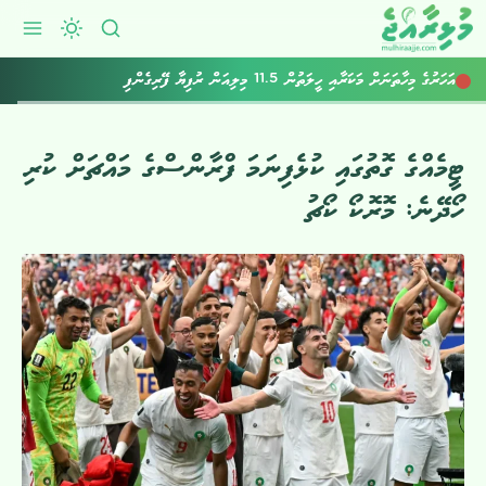
ފްރެންޑް 4 ދޯނިން ގެއްލުނު މީހުން ހޯދަން ބޭރުގެ އެހީތެރިކަން ހޯދަނީ
އަހަރުގެ މިހާތަނަށް މަކަރާއި ހީލަތުން 11.5 މިލިއަން ރުފިޔާ ފޭރިގެންފި
ޓީމެއްގެ ގޮތުގައި ކުޅެފިނަމަ ފްރާންސްގެ މައްޗަށް ކުރި
ހޯދޭނެ: މޮރޮކޯ ކޯޗު