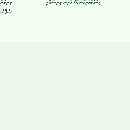
ޙިކުމަތްތެރިވާންޖެހޭ: ފޮރިން މިނިސްޓްރީ
މިނިވަންކ
ސްޕޮންސަރ