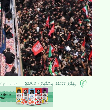
uly 8, 2026
އިޖްދާލް މުހައްމަދު އިސްމާއީލް ، މުޅިރާއްޖެ