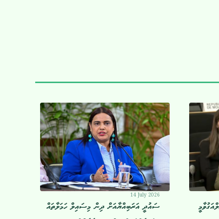
14 July 2026
އަގުވާމީ
ސައުދީ އަރަބިއްޔާއަށް ދިން މިސައިލް ހަމަލާތައް