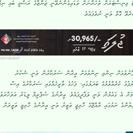
ޓް މިނިސްޓަރަށް ތެހެރާނަށް ވަޑައިގެންނެވޭނީ ޖަނާޒާގެ ރަސްމީ ބައި ނިމ
ރެވޭ ގޮތް ވަނީ ނުވެފައެވެ.
VERTISEMENT
ޮނުވުމަށް ނިންމި ނިންމުމަށް އީރާން ސަރުކާރުން ވަނީ ޝުކުރު
ުފުޅު ކުރެއްވުމުގެ ބަދަލުގައި، ފަހުގެ ތާރީޚެއްގައި ސަރުކާރުގެ އިސް
މަށް އެ ގައުމުން ވަނީ ލަފާދީފައެވެ. އީރާނުގެ ސުޕްރީމް ލީޑަރު އަވަހާރަވުމ
ތުންގެ ނަމުގައި ރާއްޖޭގެ ޚާރިޖީ ވަޒީރު ވަނީ އީރާނުގެ ޚާރިޖީ ވަޒީރަށް