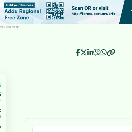
VERTISEMENT
އ
އ
5
ޔ
5
،000