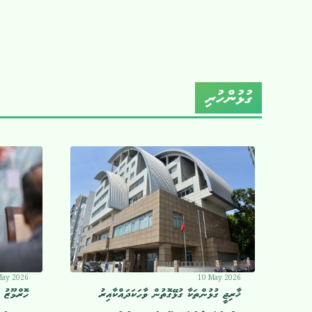
ގުޅުންހުރި
May 2026
10 May 2026
ޚާރިޖީ ގުޅުންތަކާ ގުޅޭގޮތުން ވާހަކަދައްކާއިރު
ހޮރްމޫޒު 