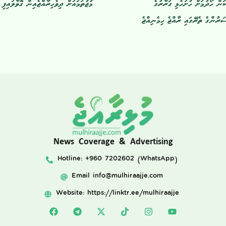
ަން ހޯދުމަށް ހުށަހެޅި ގަރާރުގެ
މުޖުތަމައަށް ދިވެހިރާއްޖެއިން ގޮވާލައިފި
ުންގެ ތެރޭގައި ރާއްޖެ ހިމެނިއްޖެ
News Coverage & Advertising
Hotline: +960 7202602 (WhatsApp)
Email
info@mulhiraajje.com
Website: https://linktr.ee/mulhiraajje