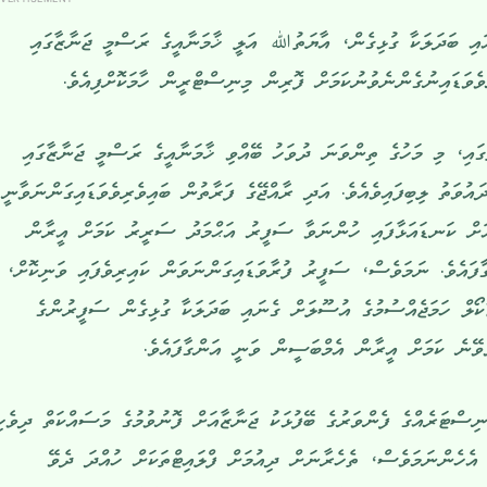
އައި ބަދަލަކާ ގުޅިގެން، އާޔަތުﷲ އަލީ ޚާމަނާއީގެ ރަސްމީ ޖަނާޒާގައި
ިވެވަޑައިނުގެންނެވުނުކަމަށް ފޮރިން މިނިސްޓްރީން ހާމަކޮށްފިއެވެ.
ައި، މި މަހުގެ ތިންވަނަ ދުވަހު ބޭއްވި ޚާމަނާއީގެ ރަސްމީ ޖަނާޒާގައި
އުވަތު ލިބިފައިވެއެވެ. އަދި ރާއްޖޭގެ ފަރާތުން ބައިވެރިވެވަޑައިގަންނަވާނީ
ަށް ކަނޑައަޅާފައި ހުންނަވާ ސަފީރު އަޙްމަދު ސަރީރު ކަމަށް އީރާން
ައެވެ. ނަމަވެސް، ސަފީރު ފުރާވަޑައިގަންނަވަން ކައިރިވެފައި ވަނިކޮށް،
ޓޮކޯލް ހަމަޖެއްސުމުގެ އުސޫލަށް ގެނައި ބަދަލަކާ ގުޅިގެން ސަފީރުންގެ
ެވޭނެ ކަމަށް އީރާން އެމްބަސީން ވަނީ އަންގާފައެވެ.
ނިސްޓަރެއްގެ ފެންވަރުގެ ބޭފުޅަކު ޖަނާޒާއަށް ފޮނުވުމުގެ މަސައްކަތް ދިވެހި
އެހެންނަމަވެސް، ތެހެރާނަށް ދިއުމަށް ފްލައިޓްތަކަށް ހުއްދަ ދެވޭ