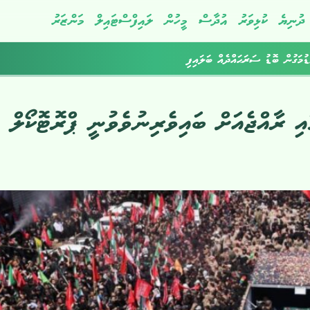
ދުނިޔެ
ކުޅިވަރު
އުދާސް
މީހުން
ލައިފްސްޓައިލް
މަންޒަރު
ުމަގުން ބޮޑު ސަރަޙައްދެއް ބަލައިފި
ި ރާއްޖެއަށް ބައިވެރިނުވެވުނީ ޕްރޮޓޮކޯލް