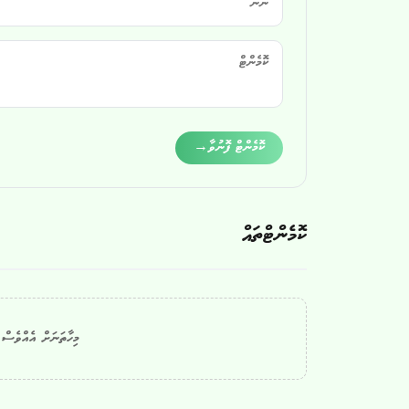
Alternative:
ކޮމެންޓް ފޮނުވާ
→
ކޮމެންޓްތައް
މިހާތަނަށް އެއްވެސް ކ