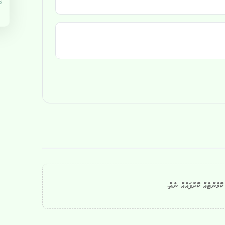
5
ޮމެންޓެއް ކޮށްފައެއް ނެތް.