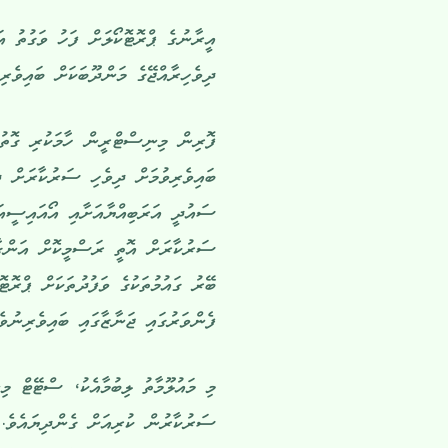
އީރާނުގެ ޕްރޮޓޮކޯލަށް ފަހު ވަގުތު 
ދިވެހިރާއްޖޭގެ މަންދޫބަކަށް ބައިވެރ
ފޮރިން މިނިސްޓްރީން ހާމަކުރި ގޮތުގ
ބައިވެރިވުމަށް ދިވެހި ސަރުކާރަށް ދަ
ސައުދީ އަރަބިއްޔާއަށާއި އޯއައިސީއ
ސަރުކާރަށް އޮތީ ރަސްމީކޮށް އަންގާފ
ބޭރު ގައުމުތަކުގެ ވަފުދުތަކަށް ޕްރޮ
ފެންވަރުގައި ޖަނާޒާގައި ބައިވެރިނުވ
މި މައުލޫމާތު ލިބުމާއެކު، ސްޓޭޓް މި
ސަރުކާރުން ކުރިއަށް ގެންދިޔައެވެ. 