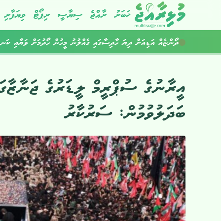
ޚަބަރު
ރާއްޖެ
ސިޔާސީ
ރިޕޯޓް
ވިޔަފާރި
ދޯންޏެއް އަޑިއަށް ދިޔަ ހާދިސާގައި ގެއްލުނު މީހުން ހޯދުމަށް ވަޔާއި ކަނޑ
އީރާނުގެ ސުޕްރީމް ލީޑަރުގެ ޖަނާޒާގައ
ބަދަލުވުމުން: ސަރުކާރު