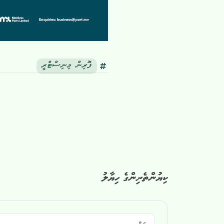
ފޮރިން މިނިސްޓްރީ
ކިޔުންތެރިންގެ ހިޔާލު