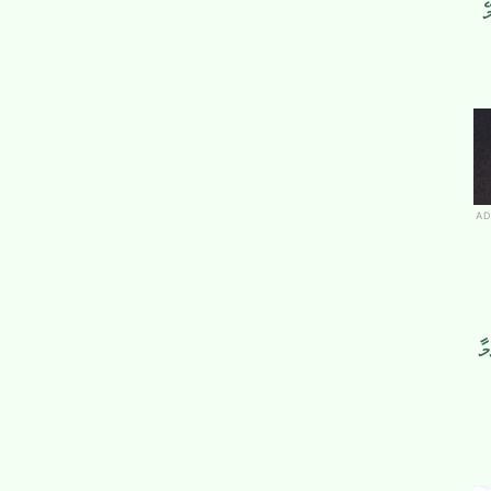
ޭ
AD
ާ