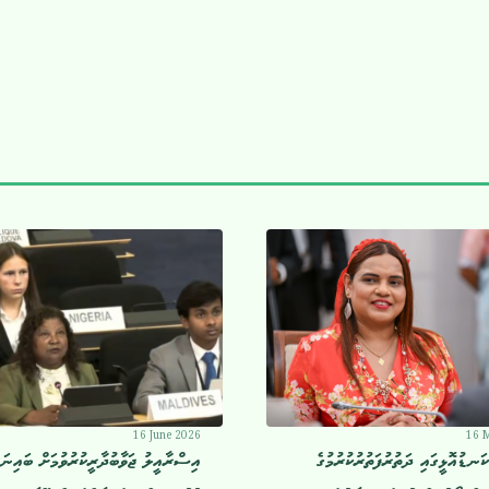
16 June 2026
16 
ކަނޑުއޮޅީގައި ދަތުރުފަތުރުކުރުމުގެ
އިސްރާއީލު ޖަވާބުދާރީކުރުވުމަށް ބައިނަލް