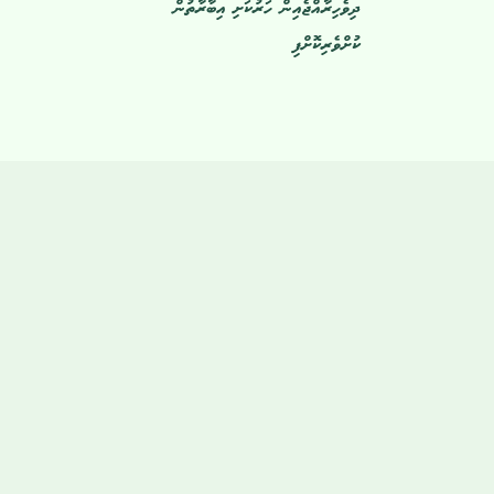
ދިވެހިރާއްޖެއިން ހަރުކަށި އިބާރާތުން
ކުށްވެރިކޮށްފި