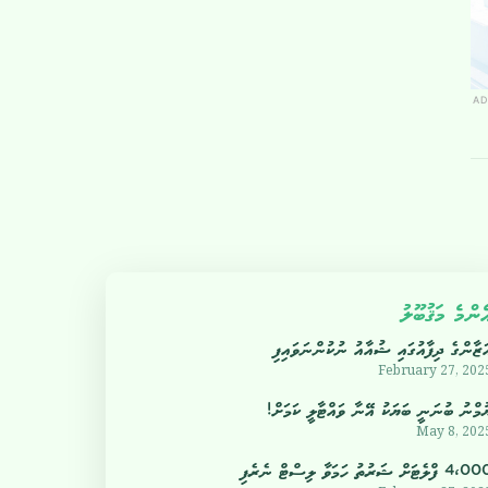
AD
ެންމެ މަޤުބޫލު
ަޒާންގެ ދިފާއުގައި ޝުއާއު ނުކުންނަވައިފި
February 27, 202
ުމްނު ބުނަނީ ބަޔަކު އޭނާ ވައްޓާލީ ކަމަށް!
May 8, 202
4 ފްލެޓަށް ޝަރުތު ހަމަވާ ލިސްޓް ނެރެފި