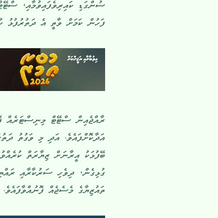
ސުންގަޑި ކައިރިވެފައިވުމާއި، ސްޓޭ
ފަހުން ކަމަށް ވާތީ އެ ދަތުރުފުޅު ކު
ރާއްޖެއިން ސްޓޭޓް މިނިސްޓަރެއް ފ
އަދާކޮށްފައެވެ. އަދި މި ވަގުތު ދަތުރ
ބޭފުޅަކު އީރާނަށް ޒިޔާރަތް ކުރެއްވު
ގުޅިގެން، ދިވެހި ސަރުކާރާއި ރައްޔި
ތައުޒިޔާގެ މެސެޖެއް ފޮނުއްވާފައެވެ.