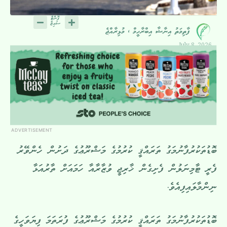
ފާތިމަތު އިނާޝާ އިބްރާހީމް ، މުޅިރާއްޖެ
July 8, 2026
ADVERTISEMENT
ބޮޑުތަކުރުފާނުމަގު ތަރައްޤީ ކުރުމުގެ މަޝްރޫޢުގެ ދަށުން ހެންވޭރު
ފެރީ ޓާމިނަލުން ފެށިގެން ޚާރިޖީ ވުޒާރާއާ ހަމައަށް ތާރުއަޅާ
ނިންމާލައިފިއެވެ.
ބޮޑުތަކުރުފާނުމަގު ތަރައްޤީ ކުރުމުގެ މަޝްރޫޢުގެ ފުރަތަމަ ފިޔަވަހީގެ