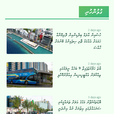
ގުޅުންހުރި
2 days ago
ހުސެއިން އާދަމް ބިލްޑިންއިން ދޮށިމޭނާއާ
ހަމައަށް އެއްގަމު ތޮށި ސިފައިންގެ ބޭނުމަށް
ހާއްސަ
2 days ago
ބާވެ ހަލާކުވެފައިވާ 9 ބަހެއް ނީލަމުގައި
ވިއްކާލަން އެމްޓީސީސީން އިއުލާންކޮށްފި
3 days ago
ބޮޑުތަކުރުފާނު މަގުގެ އަލަށް ތަރައްޤީކުރި
ސަރަޙައްދުގައި އިތުރަށް ރުއް އިންދަނީ