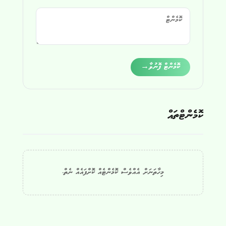
Alternative:
ކޮމެންޓް ފޮނުވާ
→
ކޮމެންޓްތައް
މިހާތަނަށް އެއްވެސް ކޮމެންޓެއް ކޮށްފައެއް ނެތް.