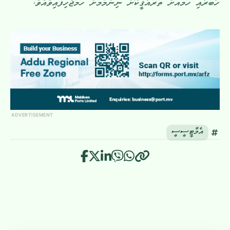
ހާބަރާއި ހަމައަށް ތަރައްޤީކޮށް ނިންމުމަށް ހަމަޖެހިފައިވެއެވެ.
ADVERTISEMENT
އެމްޓީސީސީ