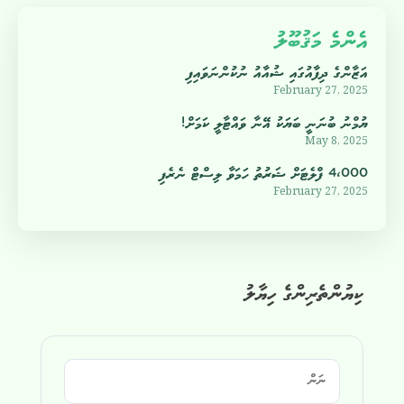
އެންމެ މަޤުބޫލު
އަޒާންގެ ދިފާއުގައި ޝުއާއު ނުކުންނަވައިފި
February 27, 2025
ޔުމްނު ބުނަނީ ބަޔަކު އޭނާ ވައްޓާލީ ކަމަށް!
May 8, 2025
4،000 ފްލެޓަށް ޝަރުތު ހަމަވާ ލިސްޓް ނެރެފި
February 27, 2025
ކިޔުންތެރިންގެ ހިޔާލު