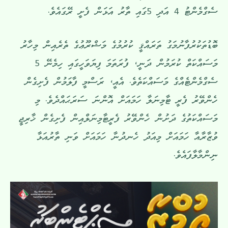
ސެގްމެންޓު 4 އަދި 5ގައި ތާރު އަޅަން ފެށީ ރޭގައެވެ.
ބޮޑުތަކުރުފާނުމަގު ތަރައްޤީ ކުރުމުގެ މަޝްރޫޢުގެ ތެރެއިން މިހާރު
މަސައްކަތް ކުރަމުން ދަނީ، ފުރަތަމަ ފިޔަވަހީގައި ހިމެނޭ 5
ސެގްމެންޓެއްގެ މަސައްކަތެވެ. އެއީ، ރަސްމީ ފާލަމުން ފެށިގެން
ހެންވޭރު ފެރީ ޓާމިނަލާ ހަމައަށް އޮންނަ ސަރަޙައްދެވެ. މި
މަސައްކަތުގެ ދަށުން ހެންވޭރު ފެރީޓާމިނަލްއިން ފެށިގެން ޚާރިޖީ
ވުޒާރާއާ ހަމައަށް މިއަދު ހެނދުނާ ހަމައަށް ވަނި ތާރުއަޅާ
ނިންމާލާފައެވެ.