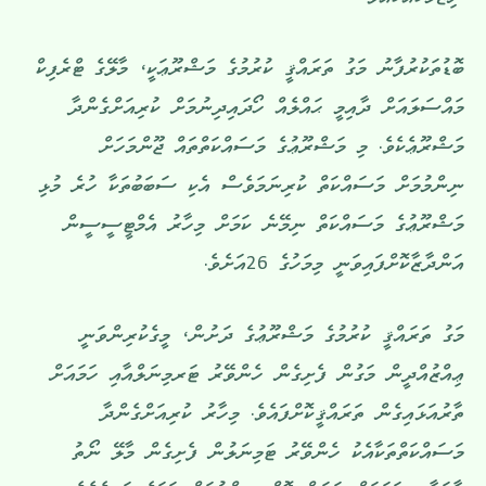
ނިޒާމަކާއެކުއެވެ.
ބޮޑުތަކުރުފާނު މަގު ތަރައްޤީ ކުރުމުގެ މަޝްރޫޢަކީ، މާލޭގެ ޓްރެފިކް
މައްސަލައަށް ދާއިމީ ޙައްލެއް ހޯދައިދިނުމަށް ކުރިއަށްގެންދާ
މަޝްރޫޢެކެވެ. މި މަޝްރޫޢުގެ މަސައްކަތްތައް ޖޫންމަހަށް
ނިންމުމަށް މަސައްކަތް ކުރިނަމަވެސް އެކި ސަބަބުތަކާ ހުރެ މުޅި
މަޝްރޫޢުގެ މަސައްކަތް ނިމޭނެ ކަމަށް މިހާރު އެމްޓީސީސީން
އަންދާޒާކޮށްފައިވަނީ މިމަހުގެ 26އަށެވެ.
މަގު ތަރައްޤީ ކުރުމުގެ މަޝްރޫޢުގެ ދަށުން، މީގެކުރިންވަނީ
ޢިއްޒުއްދީން މަގުން ފެށިގެން ހެންވޭރު ޓަރމިނަލްއާއި ހަމައަށް
ތާރުއަޅައިގެން ތަރައްޤީކޮށްފައެވެ. މިހާރު ކުރިއަށްގެންދާ
މަސައްކަތްތަކާއެކު ހެންވޭރު ޓަމިނަލުން ފެށިގެން މާލޭ ނޯތު