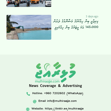
3 days ago
ގިރިފުށީ ބިން ހިއްކުމުގެ މަޝްރޫއުގެ ދަށުން
143،000 އަކަ މީޓަރުގެ ބިން ހިއްކައިފި
News Coverage & Advertising
Hotline: +960 7202602 (WhatsApp)
Email
info@mulhiraajje.com
Website: https://linktr.ee/mulhiraajje