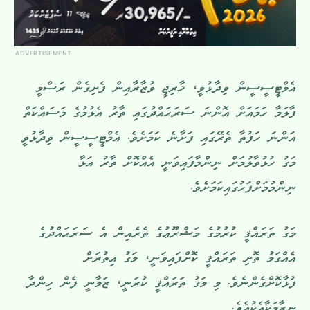
ADVERTISEMENT
އެމްޓީސީސީން ވިދާޅުވީ، ޚާރިޖީ ވުޒާރާއިން ފެށިގެން ރަސްމީ
ފާލަމާ ހަމައަށް އޮންނަ ސަރަޙައްދުގައި ތާރު އެޅުމުގެ މަސައްކަތް
އަންނަ ހަފުތާ ތެރޭގައި ފަށާނެ ކަމަށެވެ. އެމްޓީސީސީން ވިދާޅުވީ
މަގު ހުޅުވާލުމަށް ނިންމާފައިވަނީ އެއްކޮށް ތާރު އަޅާ
ނިންމުމަށްފަހުގައިކަމަށެވެ.
މަގު ތަރައްޤީ ކުރުމުގެ މަޝްރޫޢުގެ ތެރެއިން އެ ސަރަޙައްދުގެ
އެއްގަމު ތޮށި ތަރައްޤީ ކޮށްފައިވަނީ، މަގު އިތުރަށް
ފުޅާކޮށްގެންނެވެ. މި މަގު ތަރައްޤީ ކުރަނީ، ޒަމާނީ ފެން ހިންދާ