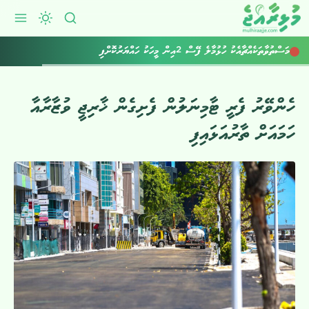
މަސްތުވާތަކެއްޗާއެކު ހުޅުމާލެ ފޭސް 2އިން މީހަކު ހައްޔަރުކޮށްފި
ހެންވޭރު ފެރީ ޓާމިނަލުން ފެށިގެން ޚާރިޖީ ވުޒާރާއާ
ހަމައަށް ތާރުއަޅައިފި