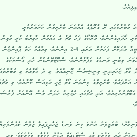
ފިއެވެ.
ޅަ މުބާރާތުގައި ރޭ ގްރޫޕްގެ އެއްވަނަ ބްރެޒިލުން ކަށަވަރުކުރީ
ްޑުގެ މައްޗަށް 0-3އިން ކުރި ހޯދައިގެންނެވެ. މޮރޮކޯގެ ފަހު މެޗު އެ ގައުމުން ކާމިޔާބު ކުރީ މުޅިން
އަލަށް ވޯލްޑް ކަޕުގައި ވާދަކުރި ހައިޓީއާ ވާދަކޮށް ފަހަތުން އަރައި 4-2 އިންނެވެ. މިއާއެކު ހަތް ޕޮއިންޓު
އްވަނަ ލިބުނީ ލަނޑުގެ ތަފާތުންނެވެ. ސްކޮޓްލޭންޑުން ހެދި ގޯސްތަކުގެ
ދެ ގޯލު ޖަހައިދިނީ ވިނީޝިއުސް ޖޫނިއާއެވެ. މި ދެ ގޯލާއެކު މި މުބާރާތުގައ
 ޖެހި ގޯލުގެ އަދަދު ވަނީ 4އަށް އަރާފައެވެ. ބްރެޒިލްގެ ތިންވަނަ ގޯލު ޖެހީ މަތިއަސް ކޫނާއެވެ. މި މެޗުގ
ބޫލުނުކުރިއެވެ. އަދި މެޗުގައި ހެޓްރިކް ހަދަން ވެސް އޭނާއަށް ފުރުސަތ
ެ.
މިނެޓަށްވެފައިވަނިކޮށް، ބްރެޒިލަށް އެންމެ ގިނަ ލަނޑު ޖަހާދީފައިވާ ޒުވާން ކުޅުންތެރިޔާ
ޑަށް އެރި ވަގުތަކީ މުޅި ސްޓޭޑިއަމް އަޑުން ގުގުމާލި ވަގުތެކެވެ. މިއީ