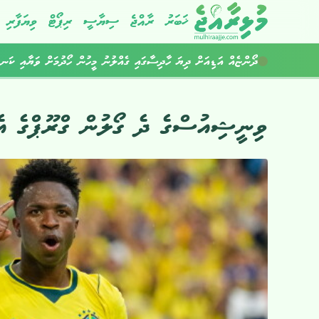
ޚަބަރު
ރާއްޖެ
ސިޔާސީ
ރިޕޯޓް
ވިޔަފާރި
މަސްތުވާތަކެތީގެ ދެ އޮޕަރޭޝަނެއްގައި ހަތަރު މީހުން ހައްޔަރުކޮށްފި
ދޯންޏެއް އަޑިއަށް ދިޔަ ހާދިސާގައި ގެއްލުނު މީހުން ހޯދުމަށް ވަޔާއި ކަނޑ
ވިނީޝިއުސްގެ ދެ ގޯލުން ގްރޫޕްގެ އެ