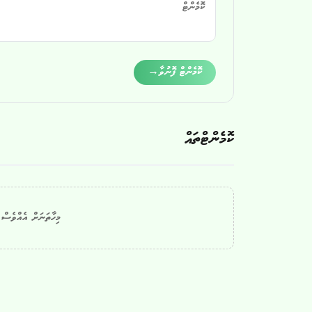
Alternative:
ކޮމެންޓް ފޮނުވާ
→
ކޮމެންޓްތައް
މިހާތަނަށް އެއްވެސް ކ