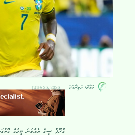
June 25, 2026
މުޢާޒް، މުޅިރާއްޖެ
ގްރޫޕް ސީގެ އެއްވަނަ ޓީމުގެ ގޮތުގައ