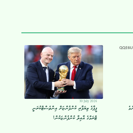
30 July 2026
ްމެ
ފީފާގެ ވިޔަފާރި ކުންފުންޏަށް އިންވެސްޓްކުރަނީ
ޓްރަމްގެ އާއިލާ ކުންފުންޏަކުން!