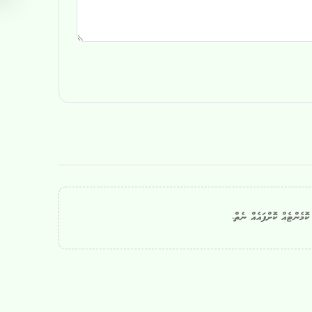
ޮމެންޓެއް ކޮށްފައެއް ނެތް.