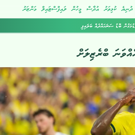
ދުނިޔެ
ކުޅިވަރު
އުދާސް
މީހުން
ލައިފްސްޓައިލް
މަންޒަރު
ުމަގުން ބޮޑު ސަރަޙައްދެއް ބަލައިފި
އްވަނަ ބްރެޒިލަށް