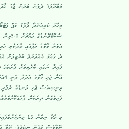
މުބާރާތުގެ ދެވަނަ ބުރުން ޖާގަ ހޯދައި
މިހާރު ކުރިއަށްދާ ވޯލްޑް ކަޕް ފުޓްބޯ
ސްކޮޓްލޭނ
ދެ ގައުމު އެއްވަރުވެ ބްރެޒިލަށް އެ
ފައިދާ ނަގައި ބްރެޒިލަށް ފުރަތަމަ 
އޭނާ
ވިނީޝިއުސް ޖެހި ލަނޑެއް ރެފްރީ ގަ
ފަހިވެގެން ދިޔަކަން ފާހަގަކޮށްލެވެއެވ
މި މެޗު ނިމެން 15 
ނޭމާވެސް ކުޅެން ނިކުތެވެ. ނޭމާ ދަނ