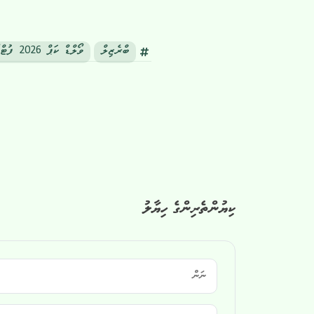
ބްރެޒިލް
ވޯލްޑް ކަޕް 2026 ފުޓްބޯޅަ
ކިޔުންތެރިންގެ ހިޔާލު