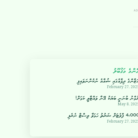
AD
ެންމެ މަޤުބޫލު
ަޒާންގެ ދިފާއުގައި ޝުއާއު ނުކުންނަވައިފި
February 27, 202
ުމްނު ބުނަނީ ބަޔަކު އޭނާ ވައްޓާލީ ކަމަށް!
May 8, 202
4 ފްލެޓަށް ޝަރުތު ހަމަވާ ލިސްޓް ނެރެފި
February 27, 202