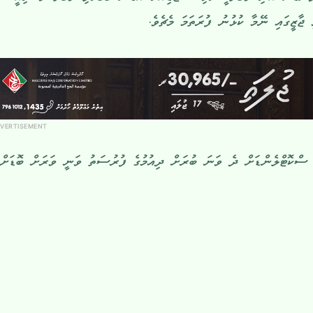
VERTISEMENT
ް ސްކޮޓްލެންޑަށް ދެ ވަނަ ބުރަށް ދިއުމުގެ ފުރުސަތު ވަނީ ވަރަށް ބޮޑަށް