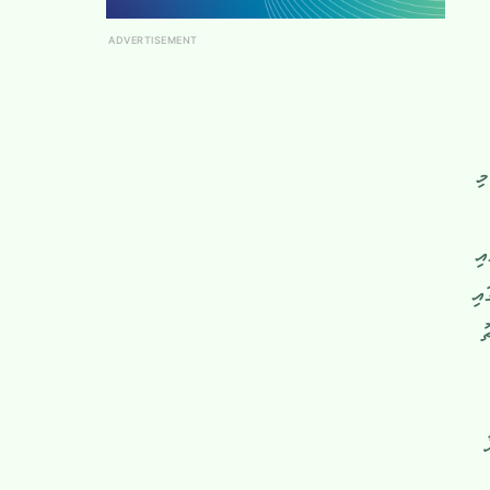
ADVERTISEMENT
ން މި
ި
ައި
ު