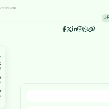
VERTISEMENT
އ
އ
5
ޔ
5
،000
5