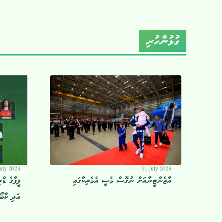
ގުޅުންހުރި
July 2026
21 July 2026
އާޖެންޓީނާއަށް ނުގޮސް މެސީ އެމެރިކާގައި
ފީފާގެ ޑް
އަދި ކާބޯވ