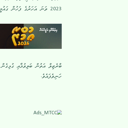
2023 ވަނަ އަހަރުގެ ފަހުން ގައުމީ ޖާޒީގައި ނޭމާ ކުޅުނު ފުރަތަމަ މެޗެވެ.
ބްރެޒިލް އަތުން ބަލިވުމާއި ގުޅިގެނ
ހަނިވެފައެވެ.