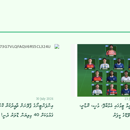
30 July 2026
23 
ރީމް ޓީމުގައި އެމްބާޕޭ، މެސީ، ރޮޑްރީ،
އިންފަންޓީނޯގެ ޕްލޭނަށް ތާޢީދުކުރާ ކޮނ
ޭޑޭގެ ކީޕަރު
ޤައުމަކަށް 40 މިލިޔަން ޑޮލަރު ދެނީ!