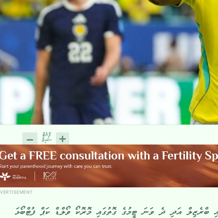
VERTISEMENT
ި ބްރެޒިލް އަދި ދެ ވަނަ ޓީމުގެ ގޮތުގައި މޮރޮކޯ ވޯލްޑް ކަޕް ފުޓްބޯޅަ