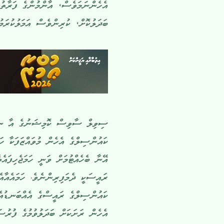
އެހެންނަމަވެސް، އާންމުންގެ ފަރާތު
ބަދަލުކޮށް، ކުރިންވެސް އަމަލުކުރަމ
ސިވިލް ސާވިސް ކޮމިޝަނުގެ އާ ނިން
ކައުންސިލްގެ އެހެން މުވައްޒަފަކާ ހަވ
އޭނާ ބެހެއްޓުމަށް ވަނީ ހަމަޖެހިފައެ
ރައީސަކީ ދެމަފިރިންނެވެ. ހަމައެއާ
ކައުންސިލްގެ ރައީސްގެ އެއްބަނޑުއެއ
އެހެން ރަށަކަށް ބަދަލުވުމުގެ ފުރ