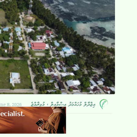
une 8, 2026
އިޖްދާލް މުހައްމަދު އިސްމާއީލް ، މުޅިރާއްޖެ