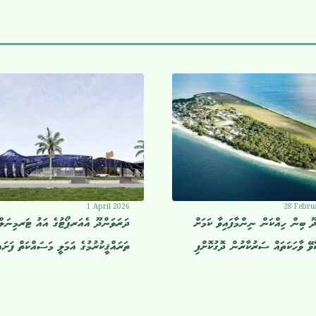
1 April 2026
28 Febru
ޫ ބިން ހިއްކަން ނިންމާފައިވާ ކަމަށް
ދަރަވަންދޫ އެއަރޕޯޓުގެ އައު ޓަރމިނަލް
ވޭ ވާހަކަތައް ސަރުކާރުން ދޮގުކޮށްފި
ތަރައްޤީކުރުމުގެ އަމަލީ މަސައްކަތް ފަށައި