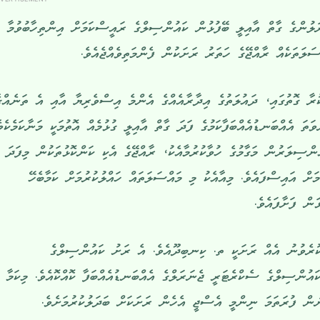
ލުންގެ ގާތް އާއިލީ ބޭފުޅުން ކައުންސިލްގެ ރައީސްކަމަށް އިންތިހާބުވުމާ
ަލަތަކެއް ރާއްޖޭގެ ހަތަރު ރަށަކުން ފެންމަތިވެއްޖެއެވެ.
 ގޮތުގައި، ދައުލަތުގެ އިދާރާއެއްގެ އެންމެ އިސްވެރިޔާ އާއި އެ ތަނެއްގ
ވަތަ އެއްބަނޑުއެއްބަފާކަމުގެ ފަދަ ގާތް އާއިލީ ގުޅުމެއް އޮތުމަކީ މަނާކަމެކެވެ
ްސިލަރުން މަގާމުގެ ހުވާކުރުމާއެކު، ރާއްޖޭގެ އެކި ކަންކޮޅުތަކުން މިފަދަ
ށް އައިސްފައެވެ. މިއާއެކު މި މައްސަލަތައް ހައްލުކުރުމަށް ކަމާބެހޭ
ަން ފަށާފައެވެ.
ކުރެވުނު އެއް ރަށަކީ ތ. ކިނބިދޫއެވެ. އެ ރަށު ކައުންސިލްގެ
ައުންސިލްގެ ސެކްރެޓަރީ ޖެނަރަލްގެ އެއްބަނޑުއެއްބަފާ ކޮއްކޮއެވެ. މިކަމާ
 ފުރަތަމަ ނިންމީ އެސްޖީ އެހެން ރަށަކަށް ބަދަލުކުރުމަށެވެ.