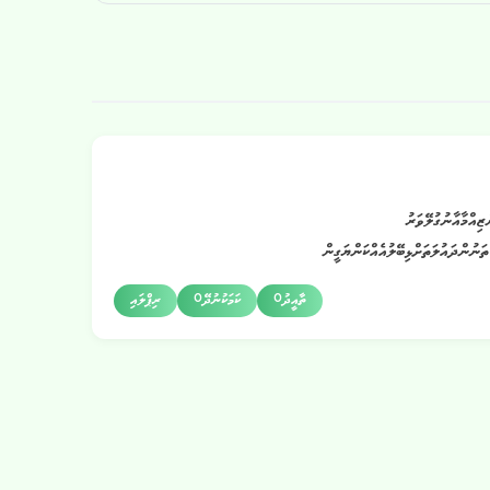
ޒިއްމާއާނުގުލޭވަރު
ަނުންދައުލަތަށްޅިބޭލުއެއްކަންޔަގީން
ތާއީދު
0
ކަމަކުނުދޭ
0
ރިޕްލައި