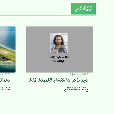
ގުޅުންހުރި
ary 2026
1 January 2026
ހަށިގަނޑުގައި މަސްތުވާތަކެތި ފޮރުވައިގެން އުޅުނު
ދަރަވަންދ
މީހަކު ހައްޔަރުކޮށްފި
ބުނެ ދެކެ