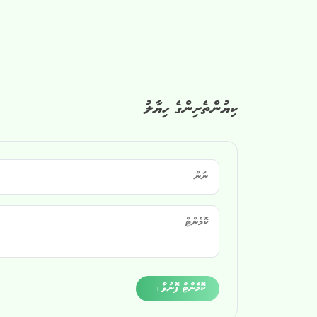
ކިޔުންތެރިންގެ ހިޔާލު
Alternative:
ކޮމެންޓް ފޮނުވާ
→