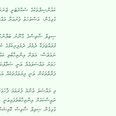
ކައުންސިލްތަކުގެ ސެކްރެޓަރީ ޖެނަރަ
ގުޅިގެން، މަސްލަހަތު ފުށުއަރާ މައްސ
ސިވިލް ސާވިސްގެ ގާނޫނު ބަޔާންކުރާ
މުވައްޒަފަކާ ދެމެދު ދެމަފިރިކަމުގެ ނު
ނަމަވެސް، އަލަށް އިންތިހާބުވި ކައުނ
ހަތަރު މައްސަލައެއް ވަނީ ސަމާލުކަމަ
ފަރާތްތަކުން ވަނީ ފިޔަވަޅުތަކެއް އަޅ
މި މައްސަލަ އެންމެ ފުރަތަމަ ފާހަގަ
ރައީސްކަމަށް އިންތިހާބުވެފައިވަނީ ކ
ގުޅިގެން ސިވިލް ސާވިސް ކޮމިޝަނުން