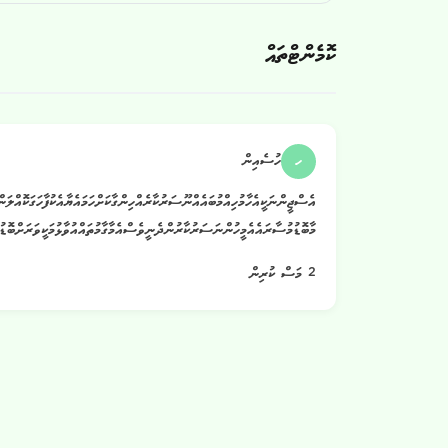
ކޮމެންޓްތައް
ހ
ހުސެއިން
އެސްޖީންނަކީއެހާމުހިއްމުބައެއްނޫސަރުކާރެއްހިންގާކަށްހަމައެޔާއެކުފާހަގަކޮއްލަން
މާބޮޑުމުސާރައެއެމީހުންނަސަރުކާރުންދެނީވެސްއެމާގާމުތައްއުވާޅުމަކީވަރަށްބޮޑުތ
2 މަސް ކުރިން