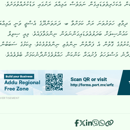
ުން އެކަހެރިވެވަޑައިގެން ނަމަވެސް އަމިއްލަ ރަށުގައި މަޑުކުރެއްވުމަށެވެ.
 ދިމާވި ހަތަރުވަނަ ރަށް ކަމަށްވާ ބ. ދަރަވަންދޫގެ އެސްޖީ ވަނީ އަމިއްލަ
 ކައުންސިލަށް ބަދަލުވެވަޑައިގަންނަވަން ނިންމަވާފައެވެ. މިއީ ސިވިލް
ުރުމުގެ ގޮތުން އެ ފަރާތުން ނިންމެވި ނިންމެވުމެކެވެ. މިކަމުގެ ސަބަބުން
ެދާނެ މަސްލަހަތު ފުށުއަރާ ކަންކަން ހައްލުވެގެންދާނެކަމަށް ބެލެވެއެވެ.
VERTISEMENT