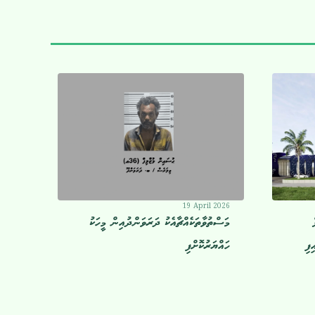
19 April 2026
މަސްތުވާތަކެއްޗާއެކު ދަރަވަންދުއިން މީހަކު
ފި
ހައްޔަރުކޮށްފި