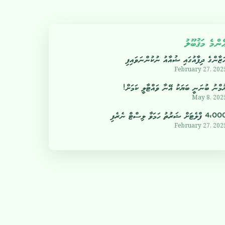
ެންމެ މަޤުބޫލު
ަޒާންގެ ދިފާއުގައި ޝުއާއު ނުކުންނަވައިފި
February 27, 202
ުމްނު ބުނަނީ ބަޔަކު އޭނާ ވައްޓާލީ ކަމަށް!
May 8, 202
4 ފްލެޓަށް ޝަރުތު ހަމަވާ ލިސްޓް ނެރެފި
February 27, 202