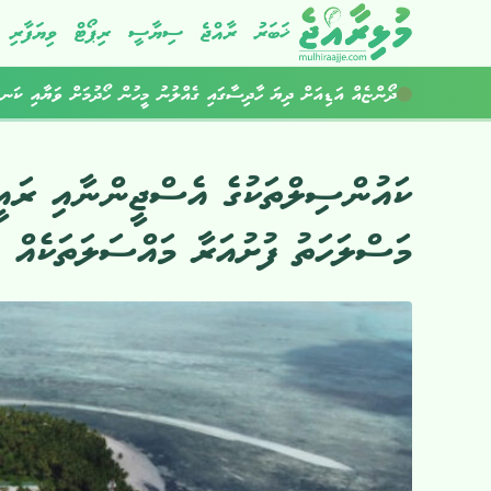
ޚަބަރު
ރާއްޖެ
ސިޔާސީ
ރިޕޯޓް
ވިޔަފާރި
މަސްތުވާތަކެތީގެ ދެ އޮޕަރޭޝަނެއްގައި ހަތަރު މީހުން ހައްޔަރުކޮށްފި
ދޯންޏެއް އަޑިއަށް ދިޔަ ހާދިސާގައި ގެއްލުނު މީހުން ހޯދުމަށް ވަޔާއި ކަނޑ
ކައުންސިލްތަކުގެ އެސްޖީންނާއި ރައީ
މަސްލަހަތު ފުށުއަރާ މައްސަލަތަކެއް ފެ