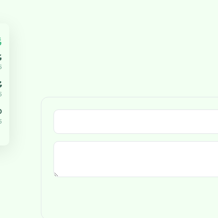
އ
އ
5
ޔ
5
،000
5