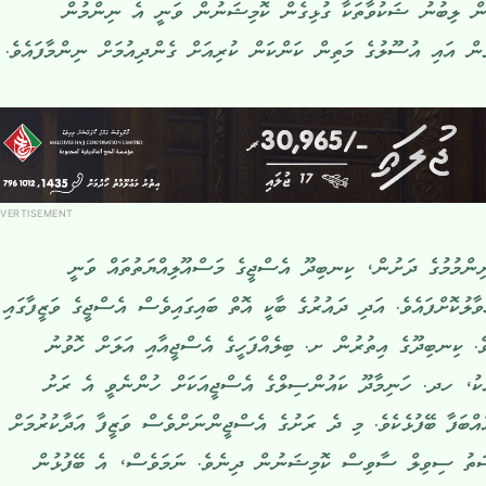
ން ލިބުނު ޝަކުވާތަކާ ގުޅިގެން ކޮމިޝަނުން ވަނީ އެ ނިންމުން
ުން އައި އުސޫލުގެ މަތިން ކަންކަން ކުރިއަށް ގެންދިއުމަށް ނިންމާފައެވެ.
VERTISEMENT
މުމުގެ ދަށުން، ކިނބިދޫ އެސްޖީގެ މަސްއޫލިއްޔަތުތައް ވަނީ
ާލުކޮށްފައެވެ. އަދި ދައުރުގެ ބާކީ އޮތް ބައިގައިވެސް އެސްޖީގެ ވަޒީފާގައި
ވެ. ކިނބިދޫގެ އިތުރުން ށ. ބިލެއްފަހީގެ އެސްޖީއާއި އަލަށް ހޮވުނު
އެކު، ހދ. ހަނިމާދޫ ކައުންސިލްގެ އެސްޖީއަކަށް ހުންނެވީ އެ ރަށު
ްބަފާ ބޭފުޅެކެވެ. މި ދެ ރަށުގެ އެސްޖީންނަށްވެސް ވަޒީފާ އަދާކުރުމަށް
ުސަތު ސިވިލް ސާވިސް ކޮމިޝަނުން ދިނެވެ. ނަމަވެސް، އެ ބޭފުޅުން