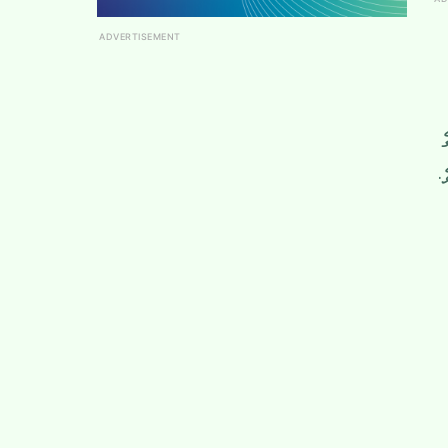
ADVERTISEMENT
ެ
.