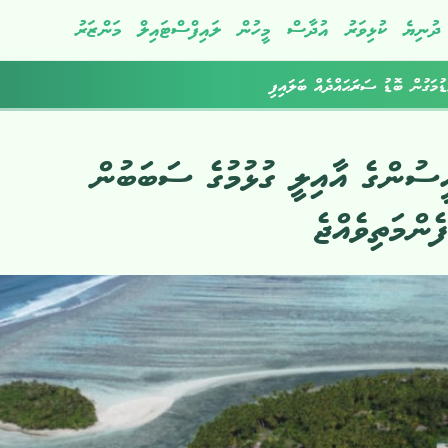
ދުނިޔެ
ކުޅިވަރު
އުދާސް
މީހުން
ލައިފްސްޓައިލް
މަންޒަރު
ުމަގުން ބޮޑު ސަރަޙައްދެއް ބަލައިފި
ސުންގެ އާއިލީ ގުޅުމުގެ ސަބަބުން
ންމަތިވެއްޖެ