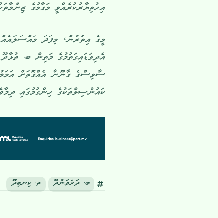
އިހުތިޔާރުކުރެއްވީ މަގާމުގެ ޒިންމާތަކ
މީގެ އިތުރުން، މިފަދަ މައްސަލައެއް
އެދިވަޑައިގަތުމުގެ މަތިން ބ. ތުޅާދޫ
ސާވިސްގެ ގާނޫނާ އެއްގޮތަށް އަމަލުކ
ކައުންސިލްތަކުގެ ހިންގުމުގައި ދިމާވ
ބ. ދަރަވަންދޫ
ތ. ކިނބިދޫ