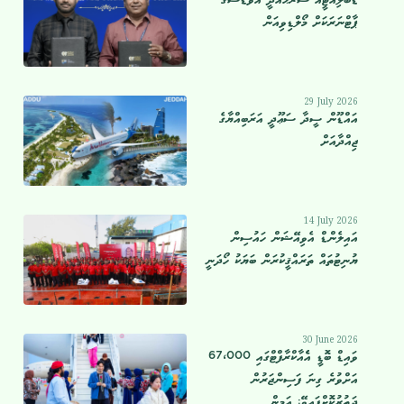
ޑަބްލިއުޓީއޯ ސަރަޙައްދީ އެވޯޑްސްގެ
ޕާޓްނަރަކަށް މޯލްޑިވިއަން
29 July 2026
އައްޑޫން ސީދާ ސަޢޫދީ އަރަބިއްޔާގެ
ޖިއްދާއަށް
14 July 2026
އައިލެންޑް އެވިއޭޝަން ހައުސިން
ޔުނިޓުތައް ތަރައްޤީކުރަން ބަޔަކު ހޯދަނީ
30 June 2026
ވައިޑް ބޮޑީ އެެއާކްރާފްޓްގައި 67،000
އަށްވުރެ ގިނަ ފަސިންޖަރުން
ދަތުރުކޮށްފައިވޭ: އަމީން