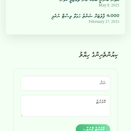
May 8, 2025
4،000 ފްލެޓަށް ޝަރުތު ހަމަވާ ލިސްޓް ނެރެފި
February 27, 2025
ކިޔުންތެރިންގެ ހިޔާލު
Alternative:
ކޮމެންޓް ފޮނުވާ
→