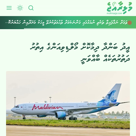
ވަގަށް ނަގާފައިވާ ތަކެތި ނުއަގުގައި ގަންނަކަމަށް ތުހުމަތުކުރެވޭ މީހަކު މަރަދޫއިން ހައްޔަރުކޮށްފި
އީދު ބަންދާ ދިމާކޮށް މޯލްޑިވިއަންގެ އިތުރު
ދަތުރުތަކެއް ބާއްވަނީ