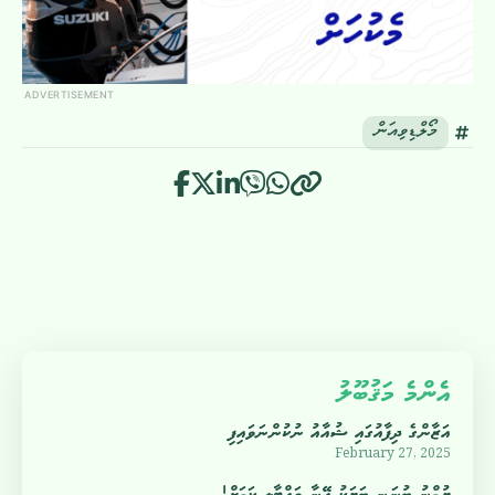
ADVERTISEMENT
މޯލްޑިވިއަން
އެންމެ މަޤުބޫލު
އަޒާންގެ ދިފާއުގައި ޝުއާއު ނުކުންނަވައިފި
February 27, 2025
ޔުމްނު ބުނަނީ ބަޔަކު އޭނާ ވައްޓާލީ ކަމަށް!