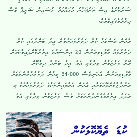
ދަތުރު އެ އެއާލައިނުން ކުރާނެކަމަށް އެ އެއާލައިނާ ހަވާލާދީ
ސަރުކާރުގެ އިސް ތަރުޖަމާނު މުޙައްމަދު ޙުސައިން ޝަރީފް ވެސް
ވިދާޅުވެފައިވެއެވެ.
އެހެން މަސްމަހު ކުރާ ދަތުރުތަކަށްވުރެ އީދު ބަންދުގައި ކުރާ
ދަތުރުތައް މޯލްޑިވިއަނުން 20 އިންސައްތަ އިތުރުކޮށްފައިވާކަމަށް
އޭރު ތަރުޖަމާނު ވިދާޅުވި އެވެ. އީދު ބަންދާ ދިމާކޮށް
މޯލްޑިވިއަނުން އެކަނިވެސް 64،000 މީހުން ދަތުރުކުރާނެކަމަށް
އަންދާޒާކުރެވޭކަމަށާއި އެހެން އެއާލައިންތަކުގެ ދަތުރުތަކާއެކު މި
އަދަދު އިތުރުވެގެންދާނެކަމަށް ވެސް ތަރުޖަމާނު ވިދާޅުވި އެވެ.