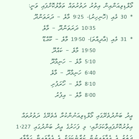
މޯލްޑިވިއަންއިން އިތުރު ދަތުރުތައް ތަވާލުކޮށްފައި ވަނީ:
* 30 މެއި (ހޮނިހިރު)- 9:25 މާލެ – ދަރަވަންދޫ
10:35 ދަރަވަންދޫ – މާލެ
* 31 މެއި (އާދިއްތަ)- 19:50 މާލެ – ކޫއްޑޫ
19:50 މާލެ – ކައްދޫ
5:10 މާލެ – ހަނިމާދޫ
6:40 ހަނިމާދޫ – މާލެ
8:10 މާލެ – ހޯރަފުށި
8:00 މާލެ – އިފުރު
އީދު ބަންދުތެރޭގައި މޯލްޑިވިއަނުންކުރާ އެތެރޭގެ ދަތުރުތައް
އިތުރުކޮށްފައިވާކަމަށާއި، މި ފަހަރުގެ އީދު ބަންދުގައި 1،227