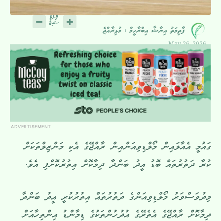
ފާތިމަތު އިނާޝާ އިބްރާހީމް ، މުޅިރާއްޖެ
May 26, 2026
ADVERTISEMENT
ގައުމީ އެއާލައިން މޯލްޑިވިއަންއިން ރާއްޖޭގެ އެކި މަންޒިލްތަކަށް
ކުރާ ދަތުރުތައް ބޮޑު އީދު ބަންދާ ދިމާކޮށް އިތުރުކޮށްފި އެވެ.
މިދުވަސްވަރު މޯލްޑިވިއަންގެ ދަތުރުތައް އިތުރުކުރީ އީދު ބަންދާ
ދިމާކޮށް ރާއްޖޭގެ އެތެރޭގެ އުދުހުންތަކުގެ ޑިމާންޑު އިންތިހާއަށް