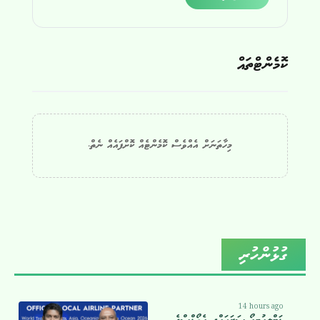
ކޮމެންޓްތައް
މިހާތަނަށް އެއްވެސް ކޮމެންޓެއް ކޮށްފައެއް ނެތް.
ގުޅުންހުރި
14 hours ago