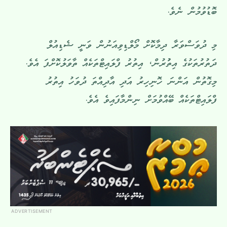
ބޮޑުވުމުން ނެވެ.
މި ދުވަސްވަރާ ދިމާކޮށް މޯލްޑިވިއަނުން ވަނީ ޝެޑިއުލް
ދަތުރުތަކުގެ އިތުުރުން، އިތުރު ފްލައިޓްތަކެއް ތާވަލުކޮށްފަ އެވެ.
މިގޮތުން އަންނަ ހޮނިހިރު އަދި އާދިއްތަ ދުވަހު އިތުރު
ފްލައިޓްތަކެއް ބޭއްވުމަށް ނިންމާފައިވެ އެވެ.
ADVERTISEMENT