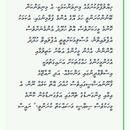
ޚިޔާލުފާޅުކުރުމުގެ މިނިވަންކަމަކީ. އެ މިނިވަންކަން
ބޭނުންކުރަންވީ ހަމަ އޭގެ އެންމެ ފުޅާމިނުގައި. އެކަމަކު
ކޮންމެ މީހަކަށްވެސް އޮތް ހުދޫދު އެންމެނަށްވެސް
އެޕްލައިވާނެ. މުސްލިމަކަށްވީތީ އެޕްލައިވާ ހުދޫދު
އޮންނާނެ. އެހެން މީހުންގެ އަބުރު ކަތިލުމާއި
އެހެންމީހުންގެ ހައްގުތަކަށް އަރައިގަތުމަކީ
އިސްލާމްދީނުގައި މަނާކަމެއް. އަދި ރާއްޖޭގެ
ޤާނޫނުއަސާސީގައިވެސް ހުއްދަ އޮތް ކަމެއް ނޫން. އެ
އިމާއި މިންގަނޑުގެ ތެރޭގައި އަޅުގަނޑުުމެން ކޮންމެ
މީހަކުވެސް ސިޔާސީ މަސައްކަތް ކުރަންވީ،” ރައީސް