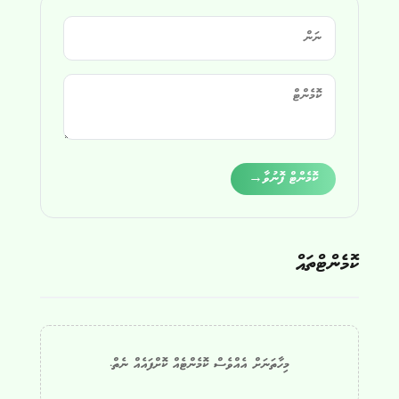
Alternative:
ކޮމެންޓް ފޮނުވާ
→
ކޮމެންޓްތައް
މިހާތަނަށް އެއްވެސް ކޮމެންޓެއް ކޮށްފައެއް ނެތް.