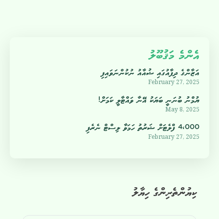
އެންމެ މަޤުބޫލު
އަޒާންގެ ދިފާއުގައި ޝުއާއު ނުކުންނަވައިފި
February 27, 2025
ޔުމްނު ބުނަނީ ބަޔަކު އޭނާ ވައްޓާލީ ކަމަށް!
May 8, 2025
4،000 ފްލެޓަށް ޝަރުތު ހަމަވާ ލިސްޓް ނެރެފި
February 27, 2025
ކިޔުންތެރިންގެ ހިޔާލު