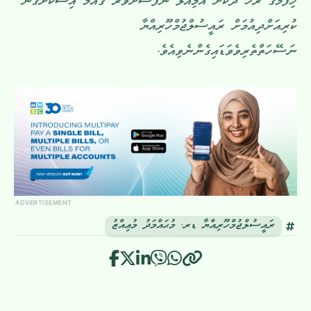
ހިފުމުގެ ރޫހު ދޫކޮށް އަމިއްލަ ނަފުސަށްވުރެ ޤައުމު އިސްކޮށްގެން
ކުރިއަށްދިއުމަށް ރައީސުލްޖުމްހޫރިއްޔާ
ނަސޭހަތްތެރިވެވަޑައިގެންނެވިއެވެ.
ADVERTISEMENT
ރައީސުލްޖުމްހޫރިއްޔާ ޑރ. މުޙައްމަދު މުޢިއްޒު