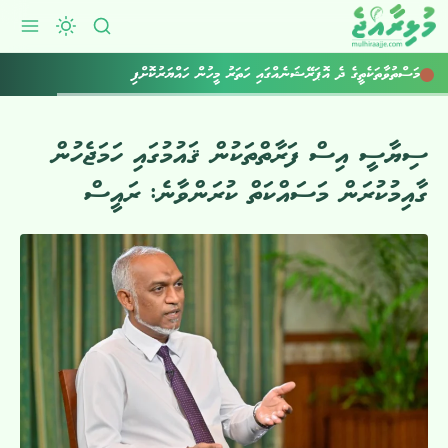
މަސްތުވާތަކެތީގެ ދެ އޮޕަރޭޝަނެއްގައި ހަތަރު މީހުން ހައްޔަރުކޮށްފި
ސިޔާސީ އިސް ފަރާތްތަކުން ޤައުމުގައި ހަމަޖެހުން
ގާއިމުކުރަން މަސައްކަތް ކުރަންވާނެ: ރައީސް