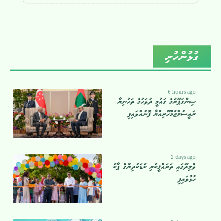
ގުޅުންހުރި
6 hours ago
ސިންގަޕޫރުގެ ގައުމީ ދުވަހުގެ ތަހުނިޔާ
ރައީސުލްޖުމްހޫރިއްޔާ ފޮނުއްވައިފި
2 days ago
ވެލިދޫގައި ތަރައްޤީކުރި ކުޑަކުދިންގެ ޕާކު
ހުޅުވައިފި