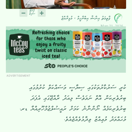
ފާތިމަތު އިނާޝާ އިބްރާހީމް ، މުޅިރާއްޖެ
May 21, 2026
ADVERTISEMENT
ކުރީ ސަރުކާރުތަކުގައި ސިޔާސީ މަސައްކަތް ކުރުމުގައި
ބިރުވެރިކަން އޮތް ނަމަވެސް މިއަދު ރާއްޖޭގައި އެފަދަ
ބިރުވެރިކަމެއް ނޯންނާނެ ކަމަށް ރައީސުލްޖުމްހޫރިއްޔާ ޑރ.
މުޙައްމަދު މުޢިއްޒު ވިދާޅުވެއްޖެއެވެ.