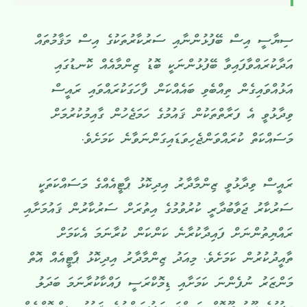
ސިޔާސީ އިސް ބޭފުޅުންނާއި ސަރުކާރުތަކުގެ އިސް މަޤާމުތައް
އަދާކުރައްވާފައިވާ ބޭފުޅުންނަކީ ބޮޑު ޒިންމާއެއް ކޮނޑުގައި
އަޅުއްވައިގެން ތިއްބެވި ބައެއްކަން ފާހަގަކުރައްވައި ރައީސް
ވިދާޅުވީ އެ ފަރާތްތަކުން ޤައުމުގެ ހަމަޖެހުން ގާއިމުކުރުމަށް
މަސައްކަތް ކުރައްވަންޖެހިވަޑައިގަންނަވާނެ ކަމަށެވެ.
ރައީސް ވިދާޅުވީ ޒިންމާދާރު އިދިކޮޅު ޕާޓީއެއްގެ މަސައްކަތަކީ
ސަރުކާރު ޖަވާބުދާރީ ކުރުވުމުގެ އިތުރަށް ސަރުކާރުން ޤައުމަށާއި
ރައްޔިތުންނަށް ފައިދާކުރާނެ ކަންކަން ކުރާނަމަ އެކަމަށް
ތާއީދުކުރުން ކަމަށެވެ. މިއަދު ޒިންމާދާރު އިދިކޮޅު ޕާޓީއެއް އޮތް
މަންޒަރު ނުފެންނަ ކަމަށާއި ޑިމޮކްރަސީ ފައްކާކުރާނަމަ ބަދަލު