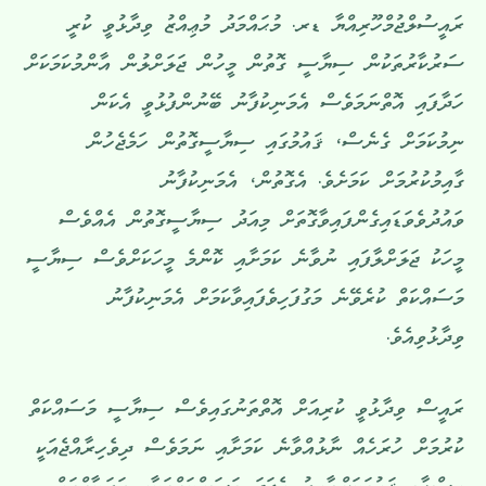
ރައީސުލްޖުމްހޫރިއްޔާ ޑރ. މުޙައްމަދު މުޢިއްޒު ވިދާޅުވީ ކުރީ
ސަރުކާރުތަކުން ސިޔާސީ ގޮތުން މީހުން ޖަލަށްލުން އާންމުކަމަކަށް
ހަދާފައި އޮތްނަމަވެސް އެމަނިކުފާނު ބޭނުންފުޅުވީ އެކަން
ނިމުކަމަށް ގެނެސް، ޤައުމުގައި ސިޔާސީގޮތުން ހަމެޖެހުން
ގާއިމުކުރުމަށް ކަމަށެވެ. އެގޮތުން، އެމަނިކުފާނު
ވައުދުވެވަޑައިގެންފައިވާގޮތަށް މިއަދު ސިޔާސީގޮތުން އެއްވެސް
މީހަކު ޖަލަށްލާފައި ނުވާނެ ކަމަށާއި ކޮންމެ މީހަކަށްވެސް ސިޔާސީ
މަސައްކަތް ކުރެވޭނެ މަގުފަހިވެފައިވާކަމަށް އެމަނިކުފާނު
ވިދާޅުވިއެވެ.
ރައީސް ވިދާޅުވީ ކުރިއަށް އޮތްތަނުގައިވެސް ސިޔާސީ މަސައްކަތް
ކުރުމަށް ހުރަހެއް ނާޅުއްވާނެ ކަމަށާއި ނަމަވެސް ދިވެހިރާއްޖެއަކީ