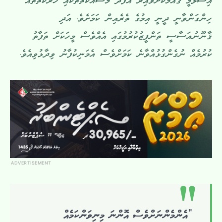
އިސްލާމީ ޤައުމަކަށްވާއިރު އެފަދަ މަސައްކަތްތަކާއި ހަރަކާތްތައް
ހިންގަންވާނީ ދީނީ އިމުގެ ތެރެއިން ކަމަށެވެ. އަދި
ޤާނޫނުއަސާސީ ތަންފީޒުކުރުމުގައި އެއްވެސް މީހަކަށް ތަފާތު
ކުރުމެއް ނުގެންގުޅުއްވާނެ ކަމަށްވެސް އެމަނިކުފާނު ވިދާޅުވިއެވެ.
ADVERTISEMENT
“އެންމެންނަށްވެސް އޮންނަ މިނިވަންކަމެއް