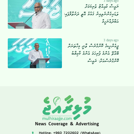
3 days ago
ރައީސް މުޢިއްޒު ވެރިކަމަށް
ވަޑައިގެންނެވިއިރު ޤައުމު އޮތީ ދަރުވާލާފައި:
އަބްދުއްރަހީމް
3 days ago
ޕީއެންސީގެ ކޮންގްރެސް ވާނީ މިހާތަނަށް
ބޭއްވޭ އެންމެ ފުރިހަމަ އެންމެ ކާމިޔާބު
ކޮންގްރެސްއަށް: ރައީސް
News Coverage & Advertising
Hotline: +960 7202602 (WhatsApp)