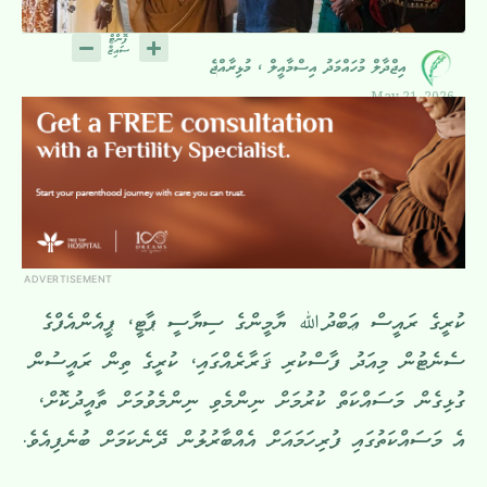
އިޖްދާލް މުހައްމަދު އިސްމާއީލް ، މުޅިރާއްޖެ
May 21, 2026
ADVERTISEMENT
ކުރީގެ ރައީސް ޢަބްދުﷲ ޔާމީންގެ ސިޔާސީ ޕާޓީ، ޕީއެންއެފްގެ
ސެނެޓުން މިއަދު ފާސްކުރި ޤަރާރެއްގައި، ކުރީގެ ތިން ރައީސުން
ގުޅިގެން މަސައްކަތް ކުރުމަށް ނިންމެވި ނިންމެވުމަށް ތާއީދުކޮށް،
އެ މަސައްކަތުގައި ފުރިހަމައަށް އެއްބާރުލުން ދޭނެކަމަށް ބުނެފިއެވެ.