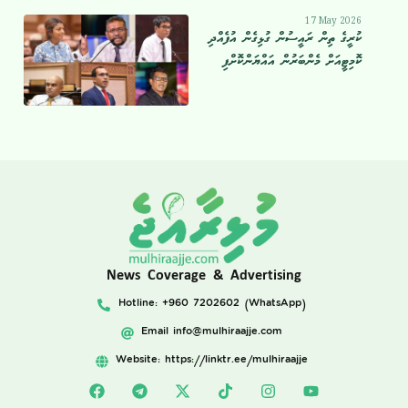
17 May 2026
ކުރީގެ ތިން ރައީސުން ގުޅިގެން އުފެއްދި
ކޮމިޓީއަށް މެންބަރުން އައްޔަންކޮށްފި
News Coverage & Advertising
Hotline: +960 7202602 (WhatsApp)
Email
info@mulhiraajje.com
Website: https://linktr.ee/mulhiraajje