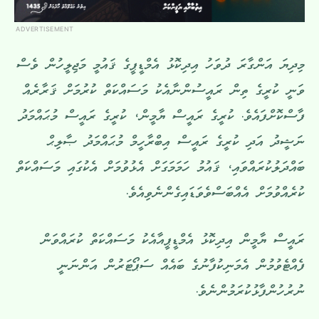
ADVERTISEMENT
މިދިޔަ އަންގާރަ ދުވަހު އިދިކޮޅު އެމްޑީޕީގެ ޤައުމީ މަޖިލީހުން ވެސް
ވަނީ ކުރީގެ ތިން ރައީސުންނާއެކު މަސައްކަތް ކުރުމަށް ޤަރާރެއް
ފާސްކޮށްފައެވެ. ކުރީގެ ރައީސް ޔާމީން، ކުރީގެ ރައީސް މުޙައްމަދު
ނަޝީދު އަދި ކުރީގެ ރައީސް އިބްރާހީމް މުޙައްމަދު ޞާލިޙް
ބައްދަލުކުރައްވައި، ޤައުމު ހަމަމަގަށް އެޅުވުމަށް އެކުގައި މަސައްކަތް
ކުރެއްވުމަށް އެއްބަސްވެވަޑައިގެންނެވިއެވެ.
ރައީސް ޔާމީން އިދިކޮޅު އެމްޑީޕީއާއެކު މަސައްކަތް ކުރައްވަން
ފެއްޓެވުމުން އެމަނިކުފާނުގެ ބައެއް ސަޕޯޓަރުން އަންނަނީ
ނުރުހުންފާޅުކުރަމުންނެވެ.