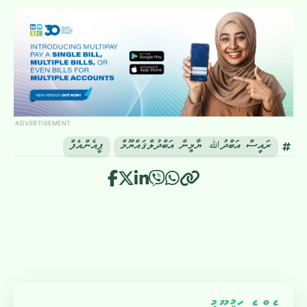
ADVERTISEMENT
ރައީސް އަބްދުﷲ ޔާމީން އަބްދުލްޤައްޔޫމް
ޕީއެންއެފް