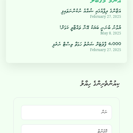
އެންމެ މަޤުބޫލު
އަޒާންގެ ދިފާއުގައި ޝުއާއު ނުކުންނަވައިފި
February 27, 2025
ޔުމްނު ބުނަނީ ބަޔަކު އޭނާ ވައްޓާލީ ކަމަށް!
May 8, 2025
4،000 ފްލެޓަށް ޝަރުތު ހަމަވާ ލިސްޓް ނެރެފި
February 27, 2025
ކިޔުންތެރިންގެ ހިޔާލު