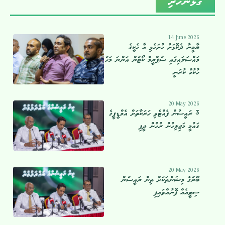
ގުޅުންހުރި
14 June 2026
ޔާމީނާ ދެކޮޅަށް ހުށަހެޅި އާ ހެކީގެ
މައްސަލައިގައި ސުޕްރީމް ކޯޓުން އަންނަ މަހު
ހުކުމް ކުރަނީ
20 May 2026
3 ރައީސުން ފެއްޓެވި ހަރަކާތަށް އެމްޑީޕީގެ
ގައުމީ މަޖިލިހުން ރުހުން ދީފި
20 May 2026
ބޭރުގެ މިޝަންތަކަށް ތިން ރައީސުން
ސިޓީއެއް ފޮނުއްވައިފި