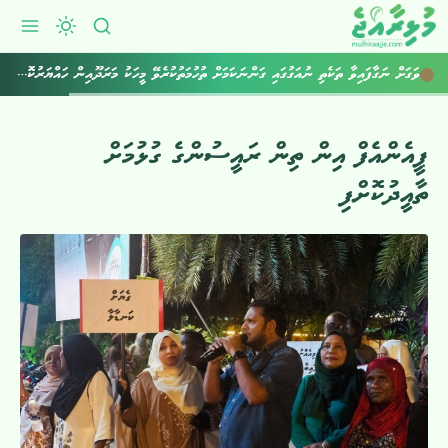
ވަގަށް ނަގާފައިވާ ތަކެތި ނުއަގުގައި ގަންނަކަމަށް ތުހުމަތުކުރެވޭ މީހަކު މަރަދޫއިން ހައްޔަރުކޮށްފި
ޕީއެންއެފް އިން ތިން ރައީސުންގެ ގުޅުމަށް
ތާއީދުކޮށްފި