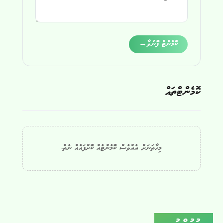
Alternative:
ކޮމެންޓް ފޮނުވާ
→
ކޮމެންޓްތައް
މިހާތަނަށް އެއްވެސް ކޮމެންޓެއް ކޮށްފައެއް ނެތް.