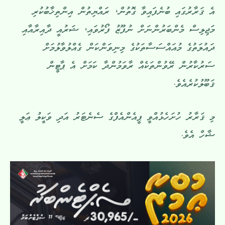
އެ ޤަރާރުގައި ބުނެފައިވާ ގޮތުން، ރައްޔިތުން އިންތިޚާބުކުރި
މަޖިލިސް މެންބަރުންނަށް ނުފޫޒު ފޯރުވައި، ޝަރުއީ ދާއިރާއާއި
ދައުލަތުގެ މުއައްސަސާތަކުގެ މިނިވަންކަން ގެއްލުވާލުމަށް
ސަރުކާރުން ރޭވުންތަކެއް ރާވަމުންދާ ކަމަށް އެ ޕާޓީން
ޤަބޫލުކުރެއެވެ.
މި ޤަރާރު ހުށަހެޅުއްވީ ޕީއެންއެފްގެ ސެނެޓަރު އަދި ވަކީލު ޢަލީ
ޝާހް އެވެ.