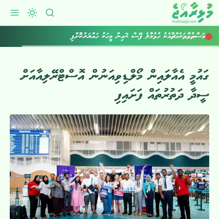
މަސްތުވާތަކެއްޗާއެކު ހުޅުމާލެ ފޭސް 2އިން މީހަކު ހައްޔަރުކޮށްފި
ކުރިއަށްއޮތް ހަފުތާގައިވެސް މޫސުން ގޯސް
ގައުމީ އެއާލައިން މޯލްޑިވިއަނުން އޮސްޓްރޭލިއާއަށް
ސީދާ ދަތުރުތައް ފަށައިފި