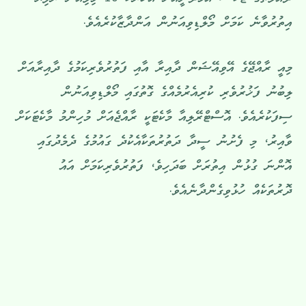
ދައުލަތުގެ ޓެކްސް އާމްދަނީއަށް އަހަރަކު 10 މިލިއަން ރުފިޔާ
އިތުރުވާނެ ކަމަށް މޯލްޑިވިއަނުން އަންދާޒާކުރެއެވެ.
މިއީ ރާއްޖޭގެ އޭވިއޭޝަން ދާއިރާ އާއި ފަތުރުވެރިކަމުގެ ދާއިރާއަށް
ލިބުނު ފަޚުރުވެރި ކުރިއެރުމެއްގެ ގޮތުގައި މޯލްޑިވިއަނުން
ސިފަކުރެއެވެ. އޮސްޓްރޭލިއާ މާކެޓަކީ ރާއްޖެއަށް މުހިންމު މާކެޓަކަށް
ވާއިރު، މި ފެށުނު ސީދާ ދަތުރުތަކާއެކުދެ ގައުމުގެ ދެމެދުގައި
އޮންނަ ގުޅުން އިތުރަށް ބަދަހިވެ، ފަތުރުވެރިކަމަށް އައު
ދޮރުތަކެއް ހުޅުވިގެންދާނެއެވެ.