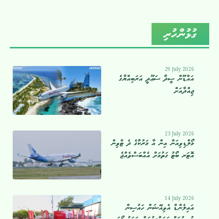
ގުޅުންހުރި
29 July 2026
އައްޑޫން ސީދާ ސަޢޫދީ އަރަބިއްޔާގެ
ޖިއްދާއަށް
23 July 2026
މޯލްޑިވިއަން އިން އާ މަރުކާގެ ދެ ޓްވިން
އޮޓަރ ބޯޓު ގަތުމަށް އެއްބަސްވެއްޖެ
14 July 2026
އައިލެންޑް އެވިއޭޝަން ހައުސިން