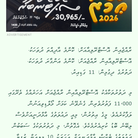
ADVERTISEMENT
ރާއްޖެއިން އޮސްޓްރޭލިއާއަށް: ކޮންމެ އާދިއްތަ ދުވަހަކު.
އޮސްޓްރޭލިއާއިން ރާއްޖެއަށް: ކޮންމެ އަންގާރަ ދުވަހަކު.
ދަތުރުގެ ދިގުމިން: 11 ގަޑިއިރު.
މި ދަތުރުތަކާއެކު އޮސްޓްރޭލިއާއިން ރާއްޖެއަށް އަހަރެއްގެ ތެރޭގައި
11،000 ފަތުރުވެރިން ގެނެވޭނެ ކަމަށް މޯލްޑިވިއަނުން
ލަފާކުރެއެވެ. މީގެ އިތުރުން، މިއީ ދައުލަތުގެ އާމްދަނީއަށްވެސް
ލިބޭނެ ބޮޑު ކުރިއެރުމެކެވެ. އެގޮތުން، މި ދަތުރުތަކުގެ ސަބަބުން