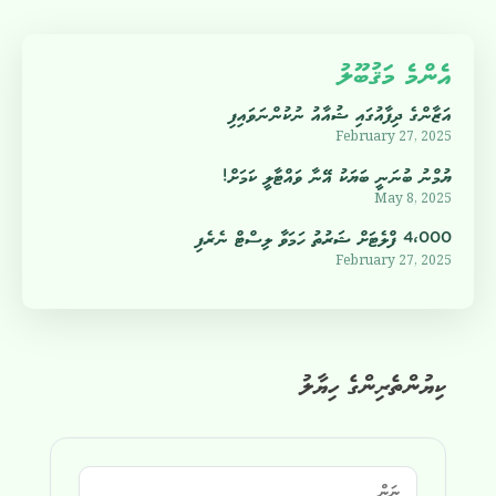
އެންމެ މަޤުބޫލު
އަޒާންގެ ދިފާއުގައި ޝުއާއު ނުކުންނަވައިފި
February 27, 2025
ޔުމްނު ބުނަނީ ބަޔަކު އޭނާ ވައްޓާލީ ކަމަށް!
May 8, 2025
4،000 ފްލެޓަށް ޝަރުތު ހަމަވާ ލިސްޓް ނެރެފި
February 27, 2025
ކިޔުންތެރިންގެ ހިޔާލު