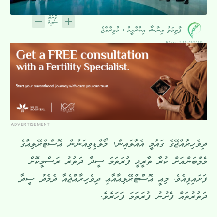
ފާތިމަތު އިނާޝާ އިބްރާހީމް ، މުޅިރާއްޖެ
May 18, 2026
ADVERTISEMENT
ދިވެހިރާއްޖޭގެ ގައުމީ އެއާލައިން، މޯލްޑިވިއަނުން އޮސްޓްރޭލިއާގެ
މެލްބަންއަށް ކުރާ ތާރީޚީ ފުރަތަމަ ސީދާ ދަތުރު ރަސްމީކޮށް
ފަށައިފިއެވެ. މިއީ އޮސްޓްރޭލިއާއާއި ދިވެހިރާއްޖެއާ ދެމެދު ސީދާ
ދަތުރުތައް ފެށުނު ފުރަތަމަ ފަހަރެވެ.