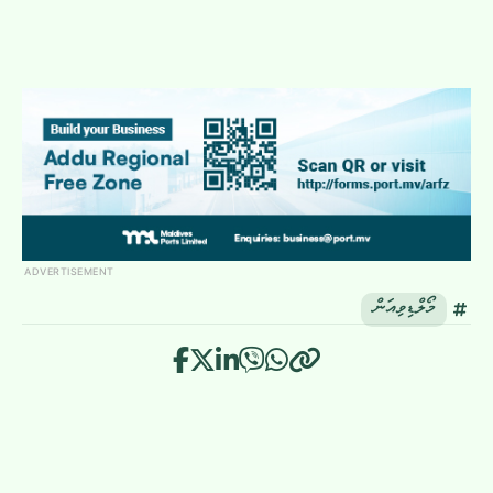
ADVERTISEMENT
މޯލްޑިވިއަން