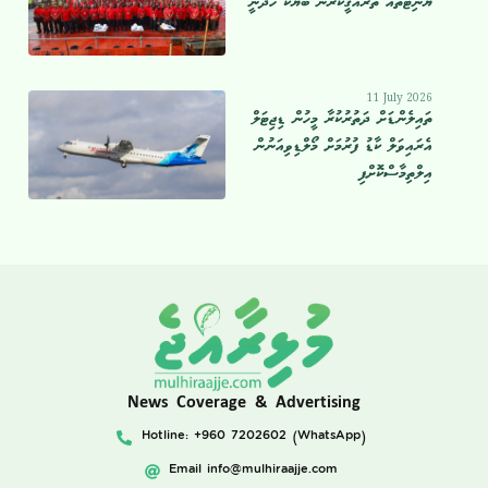
ޔުނިޓުތައް ތަރައްޤީކުރަން ބަޔަކު ހޯދަނީ
11 July 2026
ތައިލެންޑަށް ދަތުރުކުރާ މީހުން ޑިޖިޓަލް
އެރައިވަލް ކާޑު ފުރުމަށް މޯލްޑިވިއަނުން
އިލްތިމާސްކޮށްފި
News Coverage & Advertising
Hotline: +960 7202602 (WhatsApp)
Email
info@mulhiraajje.com