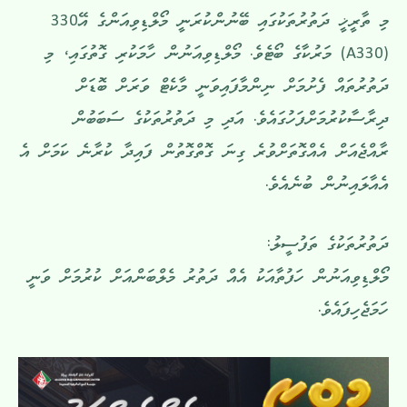
މި ތާރީޚީ ދަތުރުތަކުގައި ބޭނުންކުރަނީ މޯލްޑިވިއަންގެ އޭ330
(A330) މަރުކާގެ ބޯޓެވެ. މޯލްޑިވިއަނުން ހާމަކުރި ގޮތުގައި، މި
ދަތުރުތައް ފެށުމަށް ނިންމާފައިވަނީ މާކެޓް ވަރަށް ބޮޑަށް
ދިރާސާކުރުމަށްފަހުގައެވެ. އަދި މި ދަތުރުތަކުގެ ސަބަބުން
ރާއްޖެއަށް އެއްގޮތަށްވުރެ ގިނަ ގޮތްގޮތުން ފައިދާ ކުރާނެ ކަމަށް އެ
އެއާލައިނުން ބުނެއެވެ.
ދަތުރުތަކުގެ ތަފުސީލު:
މޯލްޑިވިއަނުން ހަފުތާއަކު އެއް ދަތުރު މެލްބަންއަށް ކުރުމަށް ވަނީ
ހަމަޖެހިފައެވެ.