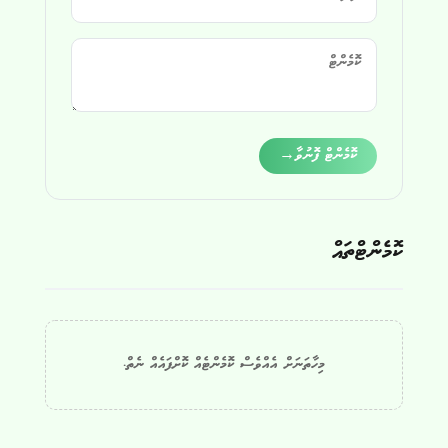
Alternative:
ކޮމެންޓް ފޮނުވާ
→
ކޮމެންޓްތައް
މިހާތަނަށް އެއްވެސް ކޮމެންޓެއް ކޮށްފައެއް ނެތް.