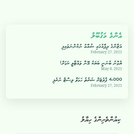
އެންމެ މަޤުބޫލު
އަޒާންގެ ދިފާއުގައި ޝުއާއު ނުކުންނަވައިފި
February 27, 2025
ޔުމްނު ބުނަނީ ބަޔަކު އޭނާ ވައްޓާލީ ކަމަށް!
May 8, 2025
4،000 ފްލެޓަށް ޝަރުތު ހަމަވާ ލިސްޓް ނެރެފި
February 27, 2025
ކިޔުންތެރިންގެ ހިޔާލު