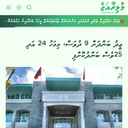
ވަގަށް ނަގާފައިވާ ތަކެތި ނުއަގުގައި ގަންނަކަމަށް ތުހުމަތުކުރެވޭ މީހަކު މަރަދޫއިން ހައްޔަރުކޮށްފި
ޢީދު ބަންދަށް 9 ދުވަސް، މިމަހު 24 އަދި
25ވެސް ބަންދުކޮށްފި