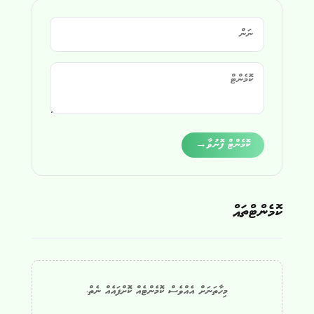
Alternative:
ކޮމެންޓް ފޮނުވާ
→
ކޮމެންޓްތައް
މިހާތަނަށް އެއްވެސް ކޮމެންޓެއް ކޮށްފައެއް ނެތް.