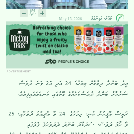
May 13, 2026
މުޢާޒް، މުޅިރާއްޖެ
ADVERTISEMENT
ޢީދު ބަންދާ ދިމާކޮށް މިމަހުގެ 24 އަދި 25 ވަނަ ދުވަސް
ސަރުކާރު ބަންދު ދުވަސްތަކެއްގެ ގޮތުގައި ކަނޑައަޅައިފިއެވެ.
ރައީސް އޮފީހުން ބުނީ، މިމަހުގެ 24 ވާ އާދީއްތަ ދުވަހާއި، 25
ވާ ހޯމަ ދުވަސް، ސަރުކާރު ބަންދު ދެދުވަހުގެ ގޮތުގައި