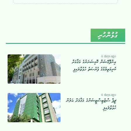
ގުޅުންހުރި
4 days ago
އިންފޮމޭޝަން ކޮމިޝަނަރުގެ މަޤާމަށް
ކުރިމަތިލުމުގެ ފުރުޞަތު ހުޅުވާލައިފި
4 days ago
ޗީފް ސްޓެޓިސްޓީޝަންގެ މަޤާމަށް އަލުން
ހުޅުވާލައިފި