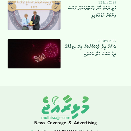
12 July 2026
މަތީ ދަރަޖަ ހޯދާ ފަރާތްތަކަށްދޭ ޚާއްޞަ
އިނާމަށް ހުޅުވާލައިފި
30 May 2026
އަޟްޙާ ޢީދު ފާހަގަކުރުމަށް މިރޭ ވިލިމާލެއާ
ދިމާ ބޭރުން ހަވާ އަރުވަނީ
News Coverage & Advertising