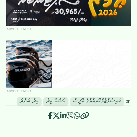
ADVERTISEMENT
ADVERTISEMENT
ރައީސުލްޖުމްހޫރިއްޔާގެ އޮފީސް
އަޟްޙާ ޢީދު
ޢީދު ބަންދު