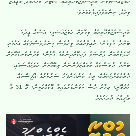
ހަމަޖެއްސެވުމަށް ރައީސުލްޖުމްހޫރިއްޔާ ޑޮކްޓަރ މުޙައްމަދު މުޢިއްޒު
މިއަދު ނިންމަވާފައިވާކަމަށެވެ.
ރައީސުލްޖުމްހޫރިއްޔާ މިގޮތަށް ހަމަޖެއްސެވީ، އަޟްޙާ ޢީދުގެ
ބަންދާ ގުޅިގެން، ޢާއިލާއާއެކު ވީހާވެސް ގިނަދުވަސްތަކެއް އެކުގައި
ހޭދަކުރުމަށް ފުރުޞަތު ފަހިކޮށްދިނުމުގެ ގޮތުން، މެދުނުކެނޑޭގޮތަށް
ބަންދު ދުވަސްތައް މުވައްޒަފުންނަށް ލިބޭގޮތަށް ހަމަޖައްސަވައި
ދެއްވުމަށްޓަކައެވެ. ޢީދު ބަންދަށްފަހު ސަރުކާރުގެ އޮފީސްތައް
ހުޅުވޭނީ، މިހާރު ވެސް ކަލަންޑަރުގައިވާ ގޮތުގެމަތީން، މޭ 31 ވާ
އާދީއްތަ ދުވަހުއެވެ.