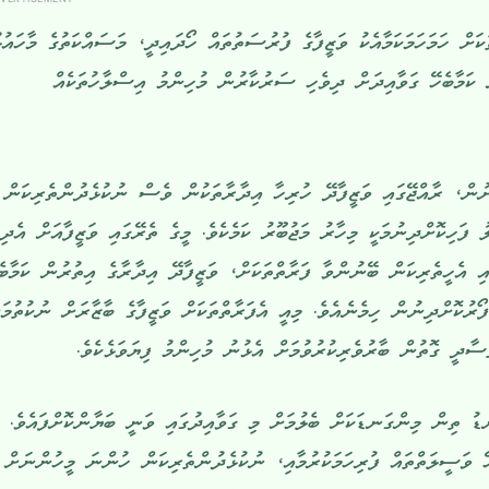
ށް ހަމަހަމަކަމާއެކު ވަޒީފާގެ ފުރުސަތުތައް ހޯދައިދީ، މަސައްކަތުގެ މާހައުލ
ް ކަމާބެހޭ ގަވާއިދަށް ދިވެހި ސަރުކާރުން މުހިންމު އިސްލާހުތަކެއް
ުން، ރާއްޖޭގައި ވަޒީފާދޭ ހުރިހާ އިދާރާތަކުން ވެސް ނުކުޅެދުންތެރިކަން
ު ފަހިކޮށްދިނުމަކީ މިހާރު މަޖުބޫރު ކަމެކެވެ. މީގެ ތެރޭގައި ވަޒީފާއަށް އެދި
ައި އެހީތެރިކަން ބޭނުންވާ ފަރާތްތަކަށް، ވަޒީފާދޭ އިދާރާގެ އިތުރުން ކަމާބެ
ުކޮށްދިނުން ހިމެނެއެވެ. މިއީ އެފަރާތްތަކަށް ވަޒީފާގެ ބާޒާރަށް ނުކުތުމަށ
ާދީ ގޮތުން ބާރުވެރިކުރުވުމަށް އެޅުނު މުހިންމު ފިޔަވަޅެކެވެ.
ނޑު ތިން މިންގަނޑަކަށް ބެލުމަށް މި ގަވާއިދުގައި ވަނީ ބަޔާންކޮށްފައެވެ.
ޭ ވަސީލަތްތައް ފުރިހަމަކުރުމާއި، ނުކުޅެދުންތެރިކަން ހުންނަ މީހުންނަށް