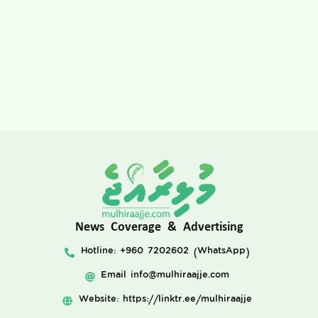
News Coverage & Advertising
Hotline: +960 7202602 (WhatsApp)
Email
info@mulhiraajje.com
Website: https://linktr.ee/mulhiraajje