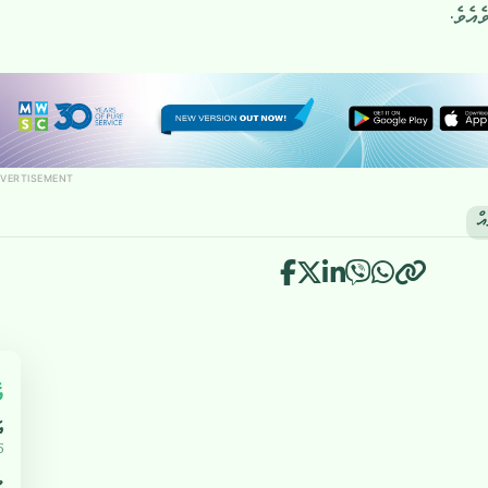
އެވެ.
VERTISEMENT
ް
އ
އ
5