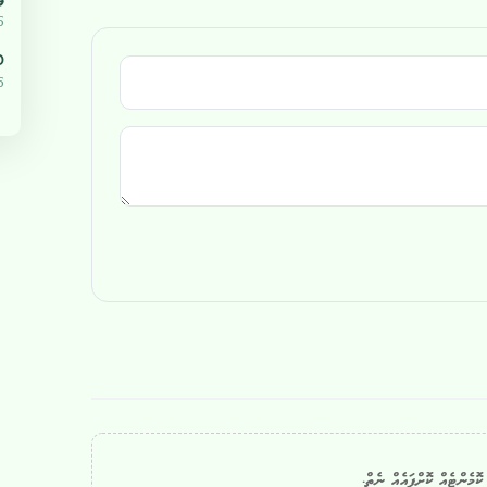
ޔ
5
،000
5
ޮމެންޓެއް ކޮށްފައެއް ނެތް.