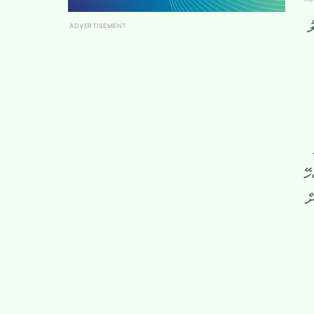
ު
ADVERTISEMENT
ހޭ
ް