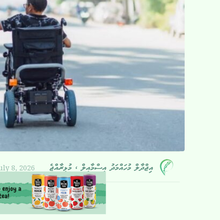
uly 8, 2026
އިޖްދާލް މުހައްމަދު އިސްމާއީލް ، މުޅިރާއްޖެ