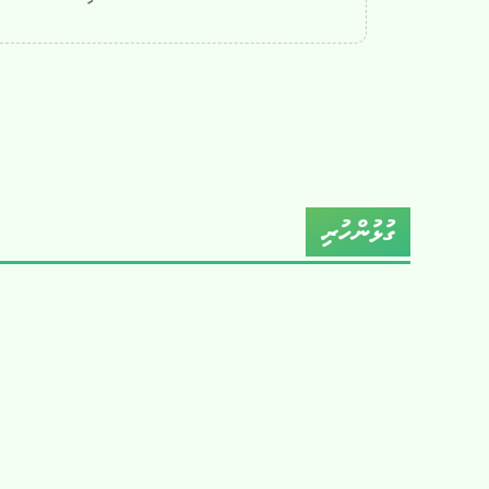
ގުޅުންހުރި