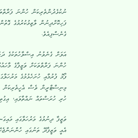
ނުކުޅެދުންތެރިކަން ހުންނަ ފަރާތްތަކަ
ފަހިކޮށްދިނުން ލާޒިމުކުރުމުގެ ގޮތުނ
ގެނެސްފިއެވެ.
އަލަށް ގެނެވުނު އިސްލާހުތަކުގެ ދަށ
ހުންނަ ފަރާތްތަކަށް ވަޒީފާގެ މާހައުލ
ފޯމު ފުރުމާއި ހުށަހެޅުމުގެ މަރުހަލާގ
މިނިސްޓްރީން ވެސް އެހީތެރިކަން ފޯރ
ހުރި ހުރަސްތައް ނައްތާލައި، އިގުތިސ
ވަޒީފާ ދިނުމުގެ މަރުހަލާގައި މައިގަ
އެއީ ވަޒީފާދޭ ތަނުގައި ހުންނަންޖެހ