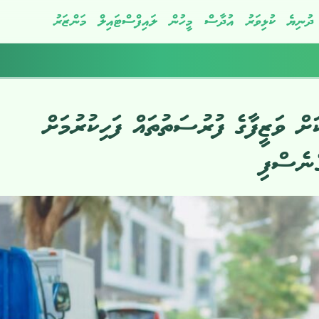
ދުނިޔެ
ކުޅިވަރު
އުދާސް
މީހުން
ލައިފްސްޓައިލް
މަންޒަރު
ށް ވަޒީފާގެ ފުރުސަތުތައް ފަހިކުރުމަށް
ެނެސްފި