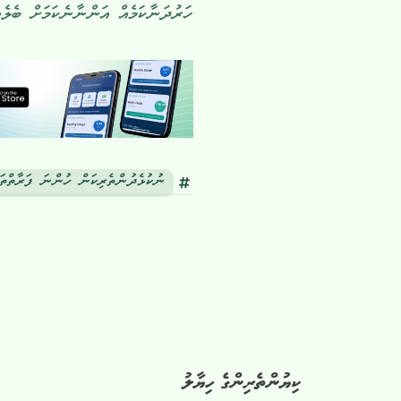
ހަރުދަނާކަމެއް އަންނާނެކަމަށް ބެލެވެ
ނުކުޅެދުންތެރިކަން ހުންނަ ފަރާތްތައ
ކިޔުންތެރިންގެ ހިޔާލު