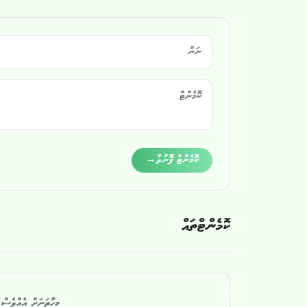
Alternative:
ކޮމެންޓް ފޮނުވާ
→
ކޮމެންޓްތައް
މިހާތަނަށް އެއްވެސް ކ