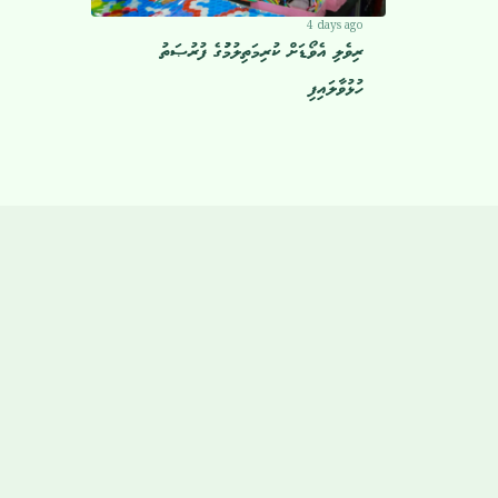
4 days ago
ރިވެލި އެވޯޑަށް ކުރިމަތިލުމުުގެ ފުރުޞަތު
ހުޅުވާލައިފި