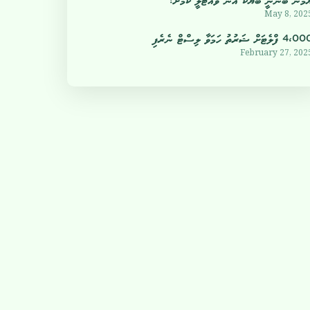
ުމްނު ބުނަނީ ބަޔަކު އޭނާ ވައްޓާލީ ކަމަށް!
May 8, 202
4 ފްލެޓަށް ޝަރުތު ހަމަވާ ލިސްޓް ނެރެފި
February 27, 202