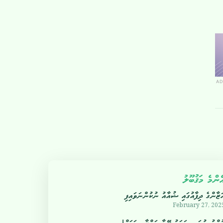
AD
ެންމެ މަޤުބޫލު
ަޒާންގެ ދިފާއުގައި ޝުއާއު ނުކުންނަވައިފި
February 27, 202