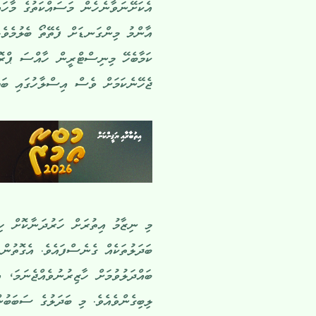
އެކަށޭނަވާނެހެން މަސައްކަތުގެ މާހައ
އާންމު މިންގަނޑަށް ފެތޭތޯ ބެލުމެވެ.
ކަމާބެހޭ މިނިސްޓްރީން ހާއްސަ ޕްރޮފަ
ޖެހޭނެކަމަށް ވެސް އިސްލާހުގައި ބަޔާ
މި ނިޒާމު އިތުރަށް ހަރުދަނާކޮށް ހި
ބަދަލުތަކެއް ގެނެސްފައެވެ. އެގޮތުން
ބައްދަލުވުމަށް ހާޒިރުނުވެއްޖެނަމަ، އ
ލިބިގެންވެއެވެ. މި ބަދަލުގެ ސަބަބުނ