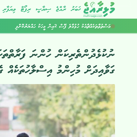
ޚަބަރު
ރާއްޖެ
ސިޔާސީ
ރިޕޯޓް
ވިޔަފާރި
މަސްތުވާތަކެއްޗާއެކު ހުޅުމާލެ ފޭސް 2އިން މީހަކު ހައްޔަރުކޮށްފި
ކުރިއަށްއޮތް ހަފުތާގައިވެސް މޫސުން ގޯސް
ނުކުޅެދުންތެރިކަން ހުންނަ ފަރާތްތަކަ
ގަވާއިދަށް މުހިންމު އިސްލާހުތަކެއް ގ