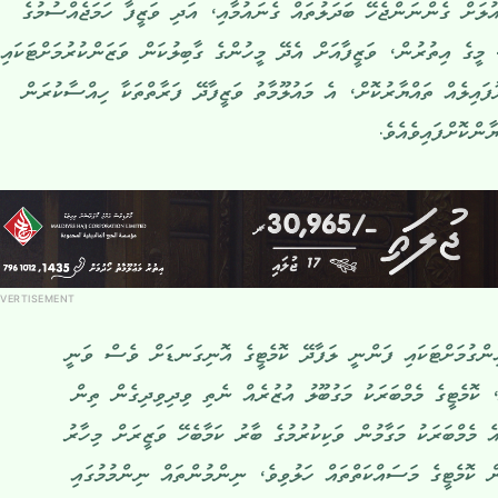
ުލަށް ގެންނަންޖެހޭ ބަދަލުތައް ގެނައުމާއި، އަދި ވަޒީފާ ހަމަޖެއްސުމުގެ
 މީގެ އިތުރުން، ވަޒީފާއަށް އެދޭ މީހުންގެ ގާބިލުކަން ވަޒަންކުރުމަށްޓަކައި
އިލެއް ތައްޔާރުކޮށް، އެ މައުލޫމާތު ވަޒީފާދޭ ފަރާތްތަކާ ހިއްސާކުރަން
ންކޮށްފައިވެއެވެ.
VERTISEMENT
ންގުމަށްޓަކައި ފަންނީ ލަފާދޭ ކޮމެޓީގެ އޮނިގަނޑަށް ވެސް ވަނީ
، ކޮމެޓީގެ މެމްބަރަކު މަގުބޫލު އުޒުރެއް ނެތި ވިދިވިދިގެން ތިން
ެ މެމްބަރަކު މަގާމުން ވަކިކުރުމުގެ ބާރު ކަމާބެހޭ ވަޒީރަށް މިހާރު
ް ކޮމެޓީގެ މަސައްކަތްތައް ހަލުވިވެ، ނިންމުންތައް ނިންމުމުގައި