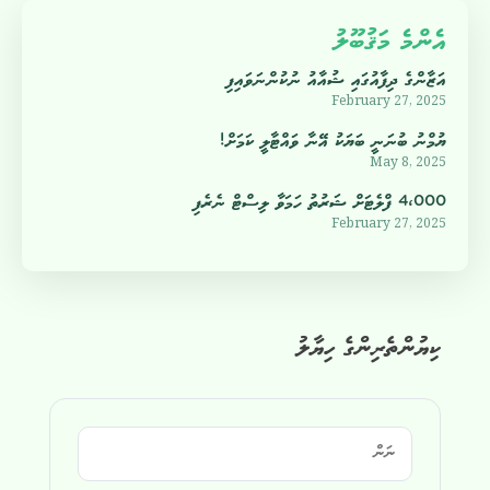
އެންމެ މަޤުބޫލު
އަޒާންގެ ދިފާއުގައި ޝުއާއު ނުކުންނަވައިފި
February 27, 2025
ޔުމްނު ބުނަނީ ބަޔަކު އޭނާ ވައްޓާލީ ކަމަށް!
May 8, 2025
4،000 ފްލެޓަށް ޝަރުތު ހަމަވާ ލިސްޓް ނެރެފި
February 27, 2025
ކިޔުންތެރިންގެ ހިޔާލު