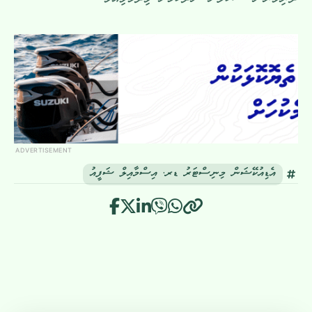
ދަރިވަރުން ސުކޫލަށް ނުދާކަމަށް ވިދާޅުވިއެވެ.
ADVERTISEMENT
އެޑިއުކޭޝަން މިނިސްޓަރު ޑރ. އިސްމާއިލް ޝަފީއު