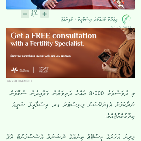
އިޖްދާލް މުހައްމަދު އިސްމާއީލް ، މުޅިރާއްޖެ
July 2, 2026
ADVERTISEMENT
މި ދުވަސްވަރު 8،000 އެއްހާ ދަރިވަރުން ގަަވާއިދުން ސުކޫލަށް
ނުދާކަމަށް އެޑިޔުކޭޝަން މިނިސްޓަރު ޑރ. އިސްމާއީލް ޝަފީއު
ވިދާޅުވެއްޖެއެވެ.
މިދިޔަ އަހަރުގެ ކީސްޓޭޖް ތިނެއްގެ ނެޝަނަލް އެސެސްމަންޓް އޮފް