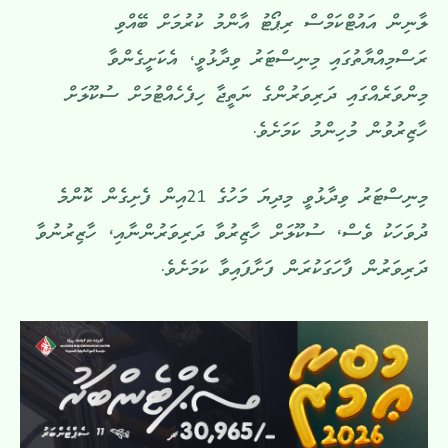
ލާނިން އައުޓްކަމްސް ރިޕޯޓު އާންމު ކުރުމަށް ބޭއްވި
ރަސްމިއްޔާތުގައި މިނިސްޓަރު ވިދާޅުވީ، އެކަށީގެންވާ
މިންވަރެއްގައި ދަރިވަރުންގެ ނަތީޖާ ހިފެހެއްޓުމަށް ސުކޫލަށް
ހާޒިރުވުން މުހިންމު ކަމަށެވެ.
މިނިސްޓަރު ވިދާޅުވީ މިދިޔަ މަހުގެ 21އިން ފެށިގެން ކޮންމެ
ދުވަހަކު ވެސް، ސުކޫލަށް ހާޒިރުވާ ދަރިވަރުންނާއި، ހާޒިރުނުވާ
ދަރިވަރުން ފާހަގަކުރަން ފަށާފައިވާ ކަމަށެވެ.