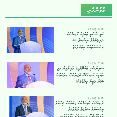
ގުޅުންހުރި
13 July 2026
މަތީ ސާނަވީ ތައުލީމު ހާސިލުކުރާ
ދަރިވަރުންގެ ނިސްބަތް 48
އިންސައްތައަށް އިތުރުވެއްޖެ
12 July 2026
ސައިންސާއި ޓެކްނޮލޮޖީގެ ދާއިރާއިން މަތީ
ތަޢުލީމު ހާސިލުކުރާ ދަރިވަރުން އިތުރުވާނެ
ކަމަށް ވަޒީރު ވިދާޅުވެއްޖެ
11 July 2026
ދަރިވަރުން އަމިއްލައަށް ކިޔެވުމަށް ޒިންމާވެ
ޓިއުޝަންގެ ސަގާފަތާ ދުރުވުމަށް
އެޑިއުކޭޝަން މިނިސްޓަރު ގޮވާލައްވައިފި