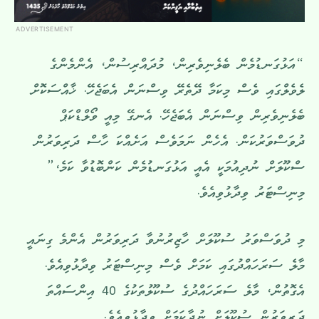
ADVERTISEMENT
“އަޅުގަނޑުމެން ބެލެނިވެރިން، މުދައްރިސުން، އެންމެންގެ
ލެވެލްގައި ވެސް މިކަމާ ދޭތެރޭ ވިސްނަން އެބަޖެހޭ. ޚާއްސަކޮށް
ބެލެނިވެރިން ވިސްނަން އެބަޖެހޭ. އެނގޭ މިއީ ވޯލްޑްކަޕް
ދުވަސްވަރުކަން. އެހެން ނަމަވެސް އަށެއްކަ ހާސް ދަރިވަރުން
ސްކޫލަށް ނުދިއުމަކީ އެއީ އަޅުގަނޑުމެން ކަންބޮޑުވާ ކަމެ،”
މިނިސްޓަރު ވިދާޅުވިއެވެ.
މި ދުވަސްވަރު ސުކޫލަށް ހާޒިރުނުވާ ދަރިވަރުން އެންމެ ގިނައީ
މާލެ ސަރަހައްދުގައި ކަމަށް ވެސް މިނިސްޓަރު ވިދާޅުވިއެވެ.
އެގޮތުން، މާލެ ސަރަހައްދުގެ ސުކޫލުތަކުގެ 40 އިންސައްތަ