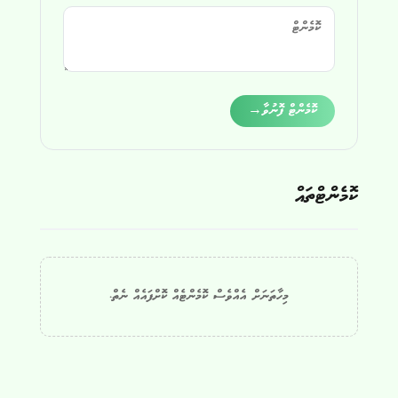
Alternative:
ކޮމެންޓް ފޮނުވާ
→
ކޮމެންޓްތައް
މިހާތަނަށް އެއްވެސް ކޮމެންޓެއް ކޮށްފައެއް ނެތް.