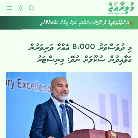
މަސްތުވާތަކެތީގެ ދެ އޮޕަރޭޝަނެއްގައި ހަތަރު މީހުން ހައްޔަރުކޮށްފި
މި ދުވަސްވަރު 8،000 އެއްހާ ދަރިވަރުން
ގަަވާއިދުން ސުކޫލަށް ނުދޭ: މިނިސްޓަރު