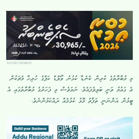
ADVERTISEMENT
މި މުބާރާތުގެ ކުރިން ކެނެޑާ ކުޅުނު ވޯލްޑް ކަޕްގެ ހުރިހާ މެޗަކުން
އެ ގައުމު ވަނީ ބަލިވެފައެވެ. ނަމަވެސް މި ފަހަރުގެ މުބާރާތުގައި އެ
ޓީމުން އަންނަނީ ތަފާތު މޮޅު ކުޅުމެއް ދައްކަމުންނެވެ.