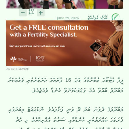
June 29, 2026
މުޢާޒް، މުޅިރާއްޖެ
ADVERTISEMENT
ފީފާ ފުޓްބޯޅަ މުބާރާތުގެ ގަދަ 16 ފުރަތަމަ ކަށަވަރުކުރި ޤައުމަކަށް
މުބާރާތް ބާއްވާ އެއް ޤައުމުކަމަށްވާ ކެނެޑާ ވެއްޖެއެވެ.
މުބާރާތުގެ ދެވަނަ ބުރު ރޭ ވަނީ ފަށާފައެވެ. ނޮކްއައުޓް މިބުރުގައި
ފުރަތަމަ ބައްދަލުކުރީ ކެނެޑާއާއި ސައުތު އެފްރިކާއެވެ. މި މެޗު