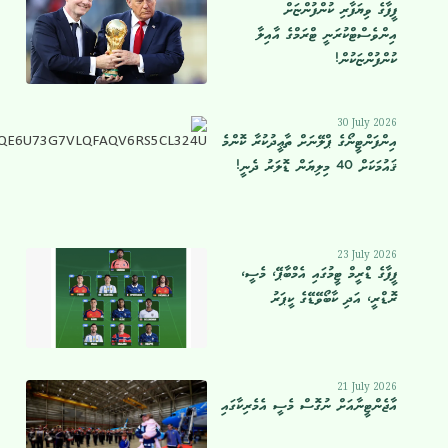
ފީފާގެ ވިޔަފާރި ކުންފުންޏަށް
އިންވެސްޓްކުރަނީ ޓްރަމްގެ އާއިލާ
ކުންފުންޏަކުން!
30 July 2026
އިންފަންޓީނޯގެ ޕްލޭނަށް ތާޢީދުކުރާ ކޮންމެ
ޤައުމަކަށް 40 މިލިޔަން ޑޮލަރު ދެނީ!
23 July 2026
ފީފާގެ ޑްރީމް ޓީމުގައި އެމްބާޕޭ، މެސީ،
ރޮޑްރީ، އަދި ކާބޯވޭޑޭގެ ކީޕަރު
21 July 2026
އާޖެންޓީނާއަށް ނުގޮސް މެސީ އެމެރިކާގައި