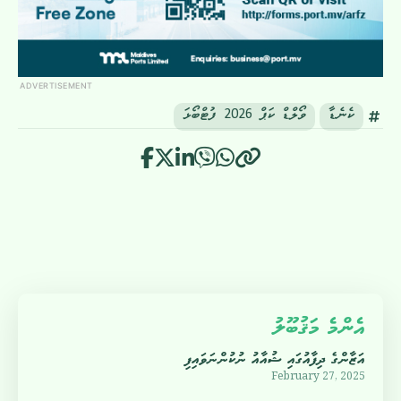
ADVERTISEMENT
ކެނެޑާ
ވޯލްޑް ކަޕް 2026 ފުޓްބޯޅަ
އެންމެ މަޤުބޫލު
އަޒާންގެ ދިފާއުގައި ޝުއާއު ނުކުންނަވައިފި
February 27, 2025