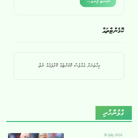
Alternative:
ކޮމެންޓް ފޮނުވާ
→
ކޮމެންޓްތައް
މިހާތަނަށް އެއްވެސް ކޮމެންޓެއް ކޮށްފައެއް ނެތް.
ގުޅުންހުރި
30 July 2026