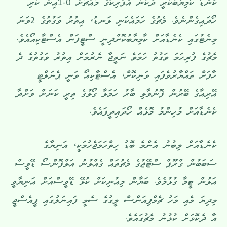
ކެނެޑާ ކާމިޔާބުކުރީ ދެކުނު އެފްރިކާގެ މައްޗަށް 0-1އިން ކުރި
ހޯދައިގެންނެވެ. މެޗުގެ ހަމައެކަނި ލަނޑު، އިތުރު ވަގުތުގެ 2ވަނަ
މިނެޓުގައި ކެނެޑާއަށް ކާމިޔާބުކޮށްދިނީ ސްޓީފަން އެސްޓާކިއޯއެވެ.
މެޗުގެ ފުރިހަމަ ވަގުތު ހަމަވެ ނަތީޖާ ނެރުމަށް އިތުރު ވަގުތުގެ ދެ
ހާފަށް ތައްޔާރުވެފައި ވަނިކޮށް، އެސްޓާކިއޯ ވަނީ ޕެނަލްޓީ
އޭރިއާގެ ބޭރުން ފޮނުވާލި ބާރު ހަމަލާ ގޯލުގެ ތިރީ ކަނަށް ވަށްދާ
ކެނެޑާއަށް މުހިންމު މޮޅެއް ހޯދައިދީފައެވެ.
ކެނެޑާއަށް ލިބުނު އެންމެ ބޮޑު ހިތްހަމަޖެހުމަކީ، އަނިޔާގެ
ސަބަބުން ގްރޫޕް ސްޓޭޖުގެ މެޗުތައް ގެއްލުނު އަލްފޮންސޯ ޑޭވީސް
އަލުން ޓީމާ ގުޅުމެވެ. ބަޔާން މިއުނިކަށް ކުޅޭ ޑޭވީސްއަށް އަނިޔާވީ
މިދިޔަ މެއި މަހު ޗެމްޕިއަންސް ލީގުގެ ސެމީ ފައިނަލުގައި ޕީއެސްޖީ
އާ ދެކޮޅަށް ކުޅުނު މެޗުގައެވެ.