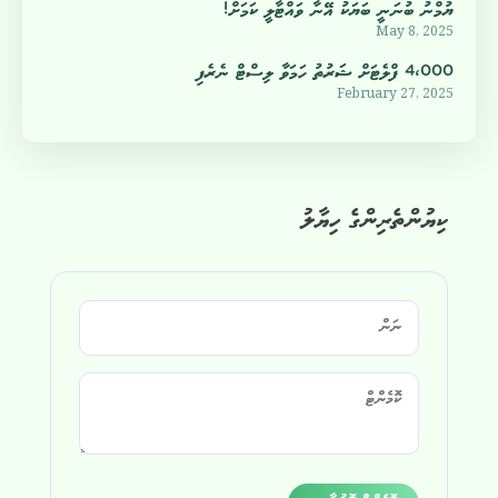
ޔުމްނު ބުނަނީ ބަޔަކު އޭނާ ވައްޓާލީ ކަމަށް!
May 8, 2025
4،000 ފްލެޓަށް ޝަރުތު ހަމަވާ ލިސްޓް ނެރެފި
February 27, 2025
ކިޔުންތެރިންގެ ހިޔާލު