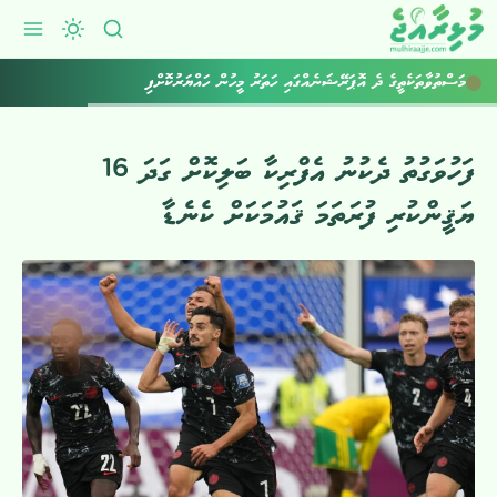
މަސްތުވާތަކެތީގެ ދެ އޮޕަރޭޝަނެއްގައި ހަތަރު މީހުން ހައްޔަރުކޮށްފި
ފަހުވަގުތު ދެކުނު އެފްރިކާ ބަލިކޮށް ގަދަ 16
ޔަޤީންކުރި ފުރަތަމަ ޤައުމަކަށް ކެނެޑާ