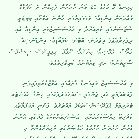
މިހިނގާ މޭ މަހުގެ 20 ވަނަ ދުވަހުން ފެށިގެން ދެ ހަފުތާގެ
މުއްދަތަށް އިންޑިއާގެ މެގަލައިޔާގައި ހުންނަ އަމްރޯއި މިލިޓަރީ
ސްޓޭޝަނުގައި ކުރިއަށްދާ މި އެކްސަސައިޒުގައި އިންޑިއާ އާއި
ދިވެހިރާއްޖޭގެ އިތުރުން، ބޫޓާން، ކެމްބޯޑިއާ، އިންޑޮނޭޝިއާ،
ލައޯސް، މެލޭޝިއާ، މިޔަންމާ، ނޭޕާލް، ފިލިޕީންސް، ސީޝެލްސް،
ސްރީލަންކާ، އަދި ވިއެޓްނާމް ބައިވެރިވެއެވެ.
މި އެކްސަސައިޒް މައިގަނޑު ގޮތެއްގައި އަމާޒުކުރެވިފައިވަނީ
ފަރުބަދަމަތީ އަދި ޖަންގަލި ސަރަޙައްދުތަކުގައި ހިންގާ ކައުންޓަރ
ޓެރަރިޒަމް އޮޕަރޭޝަންސްތަކުގެ މައްޗަށެވެ. ފަންނީ މަޢުލޫމާތާއި
ތަޖުރިބާ ހިއްސާކުރުމަށާއި، އަސްކަރިއްޔާތަކުގެ މެދުގައި އޮންނަ
ގުޅުން ހަރުދަނާ ކުރުމުގެ މަޤްޞަދުގައި ކުރިއަށްގެންދާ މި