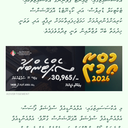
އެކްސަސައިޒުގައި، ޖޮއިންޓް ޕްލޭނިންގ އެކްސައިޒްތަކާއި،
ޓެކްޓިކަލް ޑްރިލްސް، އަދި ކޯޑިނޭޓެޑް އޮޕަރޭޝަންސް
ކުރިއަށްގެންދިޔުމަށް ހަމަޖެހިފައިވާކަމަށް ދިފާޢީ އަދި ވަޠަނީ
ޚިދުމަތާ ބެހޭ ވުޒާރާއިން ވަނީ ވިދާޅުވެފައެވެ.
ADVERTISEMENT
މި އެކްސަސައިޒުގައި، އެމްއެންޑީއެފް ސްޕެޝަލް ފޯސަސް،
އެމްއެންޑީއެފް ސްޕެޝަލް އޮޕަރޭޝަންސް ގްރޫޕް، އެމްއެންޑީއެފް