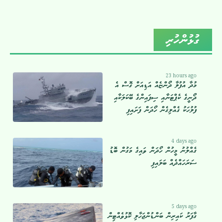
ގުޅުންހުރި
23 hours ago
މުދާ އުފުލާ ދޯންޏެއް އަޑިއަށް ގޮސް އެ
ދޯނީގެ ކެޕްޓަނާއި ސިފައިންގެ ބޭކަލަކާއި
ފުލުހަކު ގެއްލިގެން ހޯދަން ފަށައިފި
4 days ago
ގެއްލުނު މީހުން ހޯދަން ވައިގެ މަގުން ބޮޑު
ސަރަހައްދެއް ބަލައިފި
5 days ago
ގާފަރު ކައިރިން ބަންޑުންޖަހާލި ކޮޅުވެއްޓިން