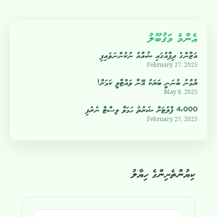
އެންމެ މަޤުބޫލު
އަޒާންގެ ދިފާއުގައި ޝުއާއު ނުކުންނަވައިފި
February 27, 2025
ޔުމްނު ބުނަނީ ބަޔަކު އޭނާ ވައްޓާލީ ކަމަށް!
May 8, 2025
4،000 ފްލެޓަށް ޝަރުތު ހަމަވާ ލިސްޓް ނެރެފި
February 27, 2025
ކިޔުންތެރިންގެ ހިޔާލު