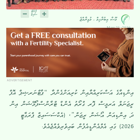
މޫސާ އިބުރާހިމް , މުޅިރާއްޖެ
May 21, 2026
ADVERTISEMENT
އިންޑިއާގެ އަސްކަރިއްޔާއިން ކުރިއަށްގެންދާ “ޕާޓްނަރޝިޕް އޮފް
ރީޖަނަލް އަރމީސް ފޮރ ގްރޯތު އެންޑް ޓްރާންސްފޯމޭޝަން އިން
ދަ އިންޑިއަން އޯޝަން ރީޖަން”، (އެކްސަސައިޒް ޕްރަގާޓީ
2026) ގައި އެމްއެންޑީއެފުން ބައިވެރިވެއްޖެއެވެ.