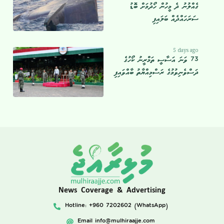
ގެއްލުނު ދެ މީހުން ހޯދުމަށް ބޮޑު
ސަރަހައްދެއް ބަލައިފި
5 days ago
73 ވަނަ އަސާސީ ތަމްރީނު ކޯހުގެ
ދަސްވެނިވުމުގެ ރަސްމިއްޔާތު ބާއްވައިފި
News Coverage & Advertising
Hotline: +960 7202602 (WhatsApp)
Email
info@mulhiraajje.com