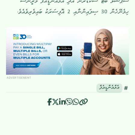
ސްޕެޝަލް ބޯޓް ސްކޮޑްރަން އަދި އެމްއެންޑީއެފް މެރީންސް
ހިމެނޭހެން 30 ސިފައިންނާއި 2 އޮފިސަރަކު ބައިވެރިވެއެވެ.
ADVERTISEMENT
އެމްއެންޑީއެފް