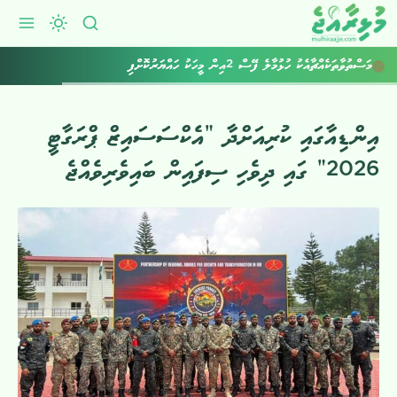
މަސްތުވާތަކެއްޗާއެކު ހުޅުމާލެ ފޭސް 2އިން މީހަކު ހައްޔަރުކޮށްފި
އިންޑިއާގައި ކުރިއަށްދާ “އެކްސަސައިޒް ޕްރަގާޓީ
2026” ގައި ދިވެހި ސިފައިން ބައިވެރިވެއްޖެ