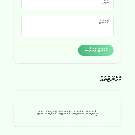
Alternative:
ކޮމެންޓް ފޮނުވާ
→
ކޮމެންޓްތައް
މިހާތަނަށް އެއްވެސް ކޮމެންޓެއް ކޮށްފައެއް ނެތް.