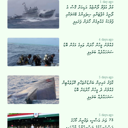
1 day ago
މުދާ އުފުލާ ދޯންޏެއް އަޑިއަށް ގޮސް އެ
ދޯނީގެ ކެޕްޓަނާއި ސިފައިންގެ ބޭކަލަކާއި
ފުލުހަކު ގެއްލިގެން ހޯދަން ފަށައިފި
4 days ago
ގެއްލުނު މީހުން ހޯދަން ވައިގެ މަގުން ބޮޑު
ސަރަހައްދެއް ބަލައިފި
5 days ago
ގާފަރު ކައިރިން ބަންޑުންޖަހާލި ކޮޅުވެއްޓިން
ގެއްލުނު ދެ މީހުން ހޯދުމަށް ބޮޑު
ސަރަހައްދެއް ބަލައިފި
5 days ago
73 ވަނަ އަސާސީ ތަމްރީނު ކޯހުގެ
ދަސްވެނިވުމުގެ ރަސްމިއްޔާތު ބާއްވައިފި