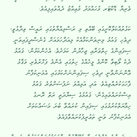
ވެރިޔާ ޑޮކްޓަރ މުޙައްމަދު މުޢިއްޒު ދެއްވައިފިއެވެ.
ކަޅުތުއްކަލާކޮށީގައި ބޭއްވި މި ރަސްމިއްޔާތުގައި ރައީސް ވިދާޅުވީ،
ދިވެހި ޤައުމު މިނިވަންކަމާއެކު މިއަދާހަމައަށް ގެނެސްދީފައިވަނީ
ސިފައިންގެ ހިތްވަރާއި ޖިހާދުން ކަމަށެވެ. އެހެންކަމުން، ޤައުމު
ދެކެ ލޯބިވާ ކޮންމެ މީހެއްގެ ހިތުގައި އެންމެ ފަޚްރުވެރި މަޤާމު
އޮންނަންވާނީ ދިވެހި ސިފައިންނަށްކަމުގައި އެމަނިކުފާނު
ފާހަގަކުރެއްވިއެވެ. އަދި އަމިއްލަ ނަފުސަށްވުރެ ޤައުމު
އިސްކުރައްވައިގެން، ޤައުމުގެ ސިޔާދަތީ ރަތް ރޮނގު
ހިމާޔަތްކުރުމުގައި ސިފައިން ކުރައްވާ ބުރަ މަސައްކަތަށް
އެމަނިކުފާނު ވަނީ ތަޢުރީފުކުރައްވާފައެވެ.