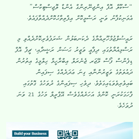
“ސްކޫލް އޮފް އިންޖިނޭރިންގް އެންޑް ލޮޖިސްޓިކްސް”
އެމަނިކުފާނު ވަނީ ރަސްމީކޮށް އިފްތިތާޙުކޮށްދެއްވާފައެވެ.
ރައީސުލްޖުމްހޫރިއްޔާގެ ދެކަނބަލުން ޝަރަފުވެރިކޮށްދެއްވި މި
ރަސްމިއްޔާތުގައި ދިފާޢީ ވަޒީރު ޙަސަން ރަޝީދާއި، ޗީފް އޮފް
ޑިފެންސް ފޯސް މޭޖަރ ޖެނެރަލް އިބްރާހީމް ޙިލްމީގެ އިތުރުން
ދައުލަތުގެ ވަޒީރުންނާއި ގިނަ ޢަދަދެއްގެ ސިފައިން
ބައިވެރިވެވަޑައިގަތެވެ. ދިވެހި ސިފައިންގެ ދުވަހުގެ ގޮތުގައި
ފާހަގަކުރަނީ ކޮންމެ އަހަރެއްގެވެސް އޭޕްރީލް މަހުގެ 21 ވަނަ
ދުވަހެވެ.