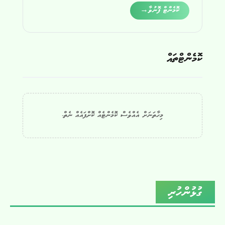
Alternative:
ކޮމެންޓް ފޮނުވާ
→
ކޮމެންޓްތައް
މިހާތަނަށް އެއްވެސް ކޮމެންޓެއް ކޮށްފައެއް ނެތް.
ގުޅުންހުރި