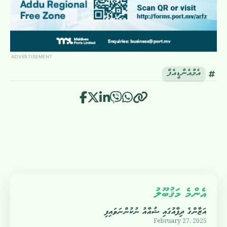
ADVERTISEMENT
އެމްއެންޑީއެފް
އެންމެ މަޤުބޫލު
އަޒާންގެ ދިފާއުގައި ޝުއާއު ނުކުންނަވައިފި
February 27, 2025