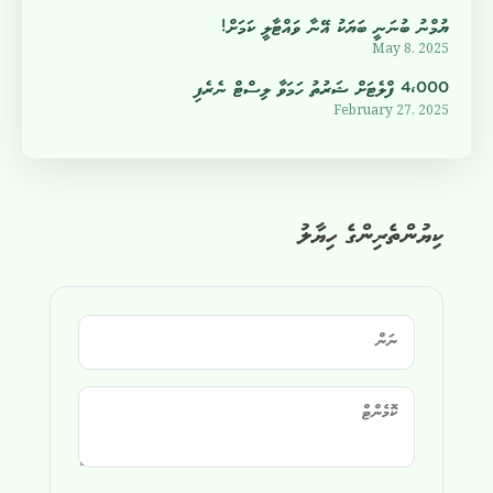
ޔުމްނު ބުނަނީ ބަޔަކު އޭނާ ވައްޓާލީ ކަމަށް!
May 8, 2025
4،000 ފްލެޓަށް ޝަރުތު ހަމަވާ ލިސްޓް ނެރެފި
February 27, 2025
ކިޔުންތެރިންގެ ހިޔާލު