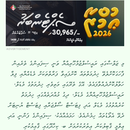
ADVERTISEMENT
މި ޖަލްސާގައި ރައީސުލްޖުމްހޫރިއްޔާ ވަނީ ސިފައިންގެ ތެރެއިން
ފާހަގަކޮށްލެވޭ ޚިދުމަތްތައް ކޮށްފައިވާ ފަރާތްތަކަށް މެޑެއްޔާއި ފިލާ
ހަވާލުކޮށްދެއްވާފައެވެ. އޭގެ ތެރޭގައި މަތިވެރި ޚިދުމަތުގެ މެޑަލް،
ރައީސުލްޖުމްހޫރިއްޔާގެ މެޑަލް، ދިގު މުއްދަތެއްގައި ޚިދުމަތް
ކުރެއްވުމުގެ މެޑަލް އަދި ފިޓަސްޓް ސޯލްޖަރާއި ފިޓަސްޓް ޔުނިޓަށް
ދެވޭ އެވޯޑުތައް ހިމެނެއެވެ. ހަމައެއާއެކު، ސިފައިންގެ ފަންނީ އަދި
ޢިލްމީ ޤާބިލުކަން އިތުރުކުރުމަށް ބ. ކިހާދޫގައި ޤާއިމުކުރި