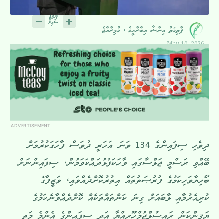
ފާތިމަތު އިނާޝާ އިބްރާހީމް ، މުޅިރާއްޖެ
May 10, 2026
ADVERTISEMENT
ދިވެހި ސިފައިންގެ 134 ވަނަ އަހަރީ ދުވަސް ފާހަގަކުރުމަށް
ބޭއްވި ރަސްމީ ޖަލްސާގައި ވާހަކަފުޅުދައްކަވަމުން، ސިފައިންނަށް
ބޯހިޔާވަހިކަމުގެ ފުރުޞަތުތައް އިތުރުކޮށްދެއްވައި، ވަޒީފާގެ
ކުރިއެރުމާއި ލާބައަށް ގިނަ ކަންތައްތަކެއް ކޮށްދެއްވާނެކަމުގެ
ޔަޤީންކަން ރައީސުލްޖުމްހޫރިއްޔާ އަދި ސިފައިންގެ އެންމެ މަތީ