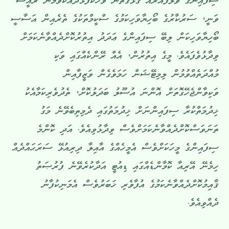
ސިފައިންގެ ވެލްފެއަރއާ ގުޅޭގޮތުން ވާހަކަފުޅުދައްކަވަމުން ރައީސް
ވަނީ، ސަރުކާރުގެ ބޯހިޔާވަހިކަމުގެ ސްކީމްތަކުގެ ތެރެއިން އަސާސީ
ބޯހިޔާވަހިކަން ލިބޭ ސިފައިންގެ ޢަދަދު އިތުރުކޮށްދެއްވާނެކަމަށް
ވިދާޅުވެފައެވެ. މީގެ އިތުރުން، އެއް ރޭންކެއްގައި ވަކި
މުއްދަތެއްވުމުން ލިމިޓޭޝަން ހަމަވެގެން ވަޒީފާއިން
ވަކިވާންޖެހޭގޮތަށް އޮންނަ އުސޫލު ބަދަލުކޮށް، ތެދުވެރިކަމާއެކު
ޚިދުމަތްކުރާ ސިފައިންނަށް ޚިދުމަތުގައި ދެމިތިބެވޭނެ މަގު
ތަނަވަސްކޮށްދެއްވާނެކަމަށްވެސް ވިދާޅުވިއެވެ. އަދި ކޮންމެ
ސިފައިންގެ މީހަކަށްވެސް އެމީހެއްގެ އާއިލާ ދިރިއުޅޭ ސަރަޙައްދެއް
ހިމެނޭ އޭރިއާ ކޮމާންޑެއްގައި ޑިއުޓީ އަދާކުރެވޭނެ ފުރުޞަތު
ޤާއިމުކޮށްދެއްވާނެކަމުގެ އުފާވެރި ޚަބަރުވެސް އެމަނިކުފާނު
ދެއްވިއެވެ.