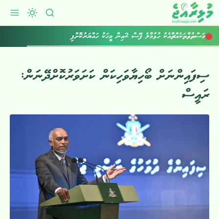
މަސްތުވާތަކެއްޗާއެކު ހުޅުމާލެ ފޭސް 2އިން މީހަކު ހައްޔަރުކޮށްފި
ސިފައިންނަށް ބޯހިޔާވަހިކަން ކަށަވަރުކޮށްދޭނަން:
ރައީސް