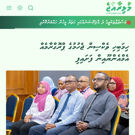
އަހަރުގެ މިހާތަނަށް މަކަރާއި ހީލަތުން 11.5 މިލިއަން ރުފިޔާ ފޭރިގެންފި
މަސްތުވާތަކެތީގެ ދެ އޮޕަރޭޝަނެއްގައި ހަތަރު މީހުން ހައްޔަރުކޮށްފި
ހިިމަބިހި ވެކްސިން ޖެހުމުގެ ޕްރޮގްރާމެއް
އެމްއެންޔޫއިން ފަށައިފި