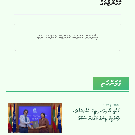
ކޮމެންޓްތައް
މިހާތަނަށް އެއްވެސް ކޮމެންޓެއް ކޮށްފައެއް ނެތް.
ގުޅުންހުރި
8 May 2026
ޤައުމީ ޔުނިވަރސިޓީގެ އެގްރިކަލްޗަރ
ފެކަލްޓީގެ ޑީންގެ މަޤާމަށް ޝަބާއު