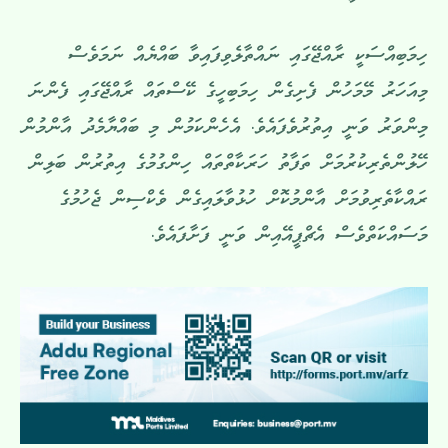
ހިމަބިއްސަކީ ރާއްޖޭގައި ނައްތާލެވިފައިވާ ބައްޔެއް ނަމަވެސް
މިއަހަރު މޭމަހުން ފެށިގެން ހިމަބިހީގެ ކޭސްތައް ރާއްޖޭގައި ފެންނަ
މިންވަރު ވަނީ އިތުރުވެފައެވެ. އެހެންކަމުން މި ބައްޔާމެދު އާންމުން
ހޭލުންތެރިކުރުމަށް ތަފާތު ހަރަކާތްތައް ހިންގުމުގެ އިތުރުން ބަލިން
ރައްކާތެރިވުމަށް އާންމުކޮށް ހުޅުވާލައިގެން ވެކްސިން ޖެހުމުގެ
މަސައްކަތްވެސް އެޗްޕީއޭއިން ވަނީ ފަށާފައެވެ.