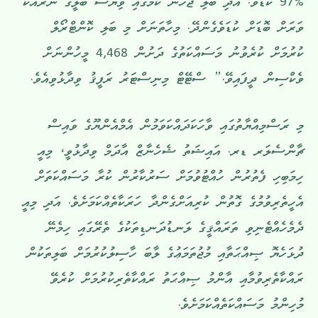
%97 ކުޑަވޭ. އަދި ބަލި ޖެހުނު ކަމުގައި ވިޔަސް ބަލީގެ ނުރައްކާ
ވަރަށް ބޮޑަށް ކުޑަވެގެންދޭ. މިހާތަނަށް މި ބަލި ކޮންޓްރޯލް
ކުރުމަށް ކުރެވުނު މަސައްކަތުގެ ދަށުން 4,468 މީހުންނަށް
ވެކްސިން ދީފައިވޭ.” ސްޓޭޓް މިނިސްޓަރު ރަފީޤު ވިދާޅުވިއެވެ.
މި ރަސްމިއްޔާތުގައި ވާހަކަދައްކަވަމުން އެމްއެންޔޫގެ ވައިސް
ޗާންސެލަރ ޑރ. އައިޝަތު ޝެހެނާޒް އާދަމް ވިދާޅުވީ، މިއީ
ހިމަބިހި ފެތުރުން ހުއްޓުވުމަށް ސަރުކާރުން ކުރާ މަސައްކަތަށް
އެހީތެރިވުމުގެ ގޮތުން ކުރިއަށްގެންދާ ހަރަކާތެއްކަމަށެވެ. އަދި މިއީ
ދެމެހެއްޓެނިވި ތަރައްޤީގެ ލަނޑުދަނޑިތަކުގެ ތެރޭގައި ހިމެނޭ
ދުޅަހެޔޮ ޞިއްޙަތާއި މުޖުތަމަޢުގެ ލާބަ ހާސިލުކުރުމަށް ބަލިތަކުން
ރައްކާތެރިވުމާއި އާންމު ޞިއްޙަތު ރައްކާތެރިކުރުމަށް ކުރެވޭ
މުހިންމު މަސައްކަތެއްކަމަށެވެ.