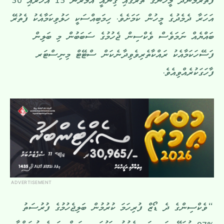
ފެތުރެމުންދާ މީހުންގެ ތެރޭގައި ގިނައީ އުމުރުން 15 އަހަރާއި 30
އަހަރާ ދެމެދުގެ މީހުން ކަމަށެވެ. ހިމަބިއްސަކީ ހަލުވިކަމާއެކު ފެތުރޭ
ބައްޔެއް ނަމަވެސް ވެކްސިން ޖެހުމުގެ ސަބަބުން މި ބަލިން
ފަސޭހަކަމާއެކު ރައްކާތެރިވެވިދާނެކަން ސްޓޭޓް މިނިސްޓަރ
ފާހަގަކުރެއްވިއެވެ.
ADVERTISEMENT
“ވެކްސިންގެ ދެ ޑޯޒް ފުރިހަމަ ކުރުމުން ބަލިޖެހުމުގެ ފުރުސަތު