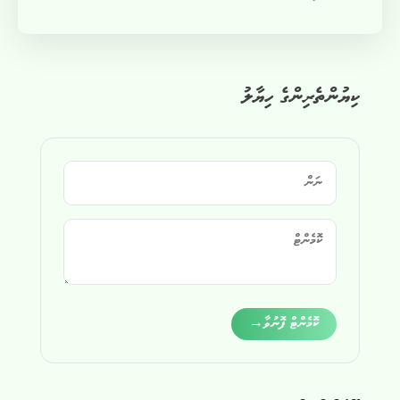
ކިޔުންތެރިންގެ ހިޔާލު
Alternative:
ކޮމެންޓް ފޮނުވާ
→