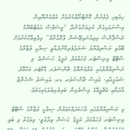
ހިމަބިހި ފެތުރުން ކޮންޓްރޯލްކުރުމަށް އެމްއެންޔޫއިން
އިސްނަގައިގެން ކުރިއަށްގެންދާ “މީސެލްސް އައުޓްބްރޭކް
ރެސްޕޮންސް އިމިއުނައިޒޭޝަން ޕްރޮގްރާމް” އިފްތިތާޙްކުރުމަށް
ބޭއްވި ރަސްމިއްޔާތު ޝަރަފުވެރިކޮށްދެއްވީ ޞިއްޙީ ވުޒާރާގެ
ސްޓޭޓް މިނިސްޓަރ މުޙައްމަދު ރަފީޤު ޙަސަނެވެ. މި
ރަސްމިއްޔާތުގައި އެމްއެންޔޫގެ ޗާންސެލަރ ޑޮކްޓަރ މަހްމޫދު
ޝައުޤީއާއި، ވައިސް ޗާންސެލަރ ޑރ. އައިޝަތު ޝެހެނާޒް
އާދަމާއި އެޗްޕީއޭގެ އިސްވެރިން ބައިވެރިވެވަޑައިގަތެވެ.
މި ރަސްމިއްޔާތުގައި ވާހަކަދައްކަވަމުން ޞިއްޙީ ވުޒާރާގެ ސްޓޭޓް
މިނިސްޓަރ މުޙައްމަދު ރަފީޤު ޙަސަން ވިދާޅުވީ، މިވަގުތު މި ބަލި