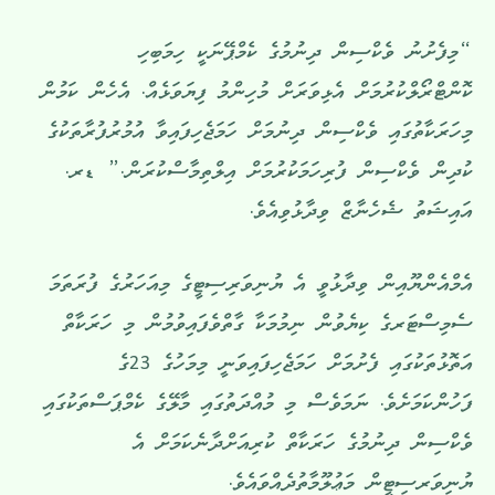
“މިފެށުނު ވެކްސިން ދިނުމުގެ ކެމްޕޭނަކީ ހިމަބިހި
ކޮންޓްރޯލްކުރުމަށް އެޅިވަރަށް މުހިންމު ފިޔަވަޅެއް. އެހެން ކަމުން
މިހަރަކާތުގައި ވެކްސިން ދިނުމަށް ހަމަޖެހިފައިވާ އުމުރުފުރާތަކުގެ
ކުދިން ވެކްސިން ފުރިހަމަކުރުމަށް އިލްތިމާސްކުރަން.” ޑރ.
އައިޝަތު ޝެހެނާޒް ވިދާޅުވިއެވެ.
އެމްއެންޔޫއިން ވިދާޅުވީ އެ ޔުނިވަރިސިޓީގެ މިއަހަރުގެ ފުރަތަމަ
ސެމިސްޓަރގެ ކިޔެވުން ނިމުމަކާ ގާތްވެފައިވުމުން މި ހަރަކާތް
އަތޮޅުތަކުގައި ފެށުމަށް ހަމަޖެހިފައިވަނީ މިމަހުގެ 23ގެ
ފަހުންކަމަށެވެ. ނަމަވެސް މި މުއްދަތުގައި މާލޭގެ ކެމްޕަސްތަކުގައި
ވެކްސިން ދިނުމުގެ ހަރަކާތް ކުރިއަށްދާނެކަމަށް އެ
ޔުނިވަރސިޓީން މަޢުލޫމާތުދެއްވައެވެ.