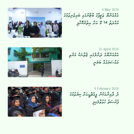
4 May 2026
އެމްއެންޔޫ ވަޒީފާގެ ބާޒާރުގައި ބައިވެރިވުމުގެ
މުއްދަތު 14 މޭ އަށް އިތުރުކޮށްފި
21 April 2026
އެމްއެންޔޫގެ ދަނާލުގައި ޒުވާނަކު މަރުވި
މައްސަލައެއް ބަލަނީ
9 February 2026
ދެ ދާއިރާއަކުން ޕީއެޗްޑީއަށް ކިޔެވުމުގެ
ފުރުޞަތު ހުޅުވާލައިފި