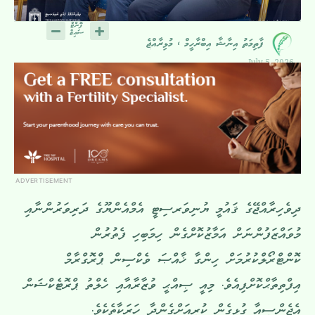
ފާތިމަތު އިނާޝާ އިބްރާހީމް ، މުޅިރާއްޖެ
July 5, 2026
ADVERTISEMENT
ދިވެހިރާއްޖޭގެ ޤައުމީ ޔުނިވަރސިޓީ އެމްއެންޔޫގެ ދަރިވަރުންނާއި
މުވައްޒަފުންނަށް އަމާޒުކޮށްގެން ހިމަބިހި ފެތުރުން
ކޮންޓްރޯލްކުރުމަށް ހިންގާ ޚާއްޞަ ވެކްސިން ޕްރޮގްރާމް
އިފްތިތާޙްކޮށްފިއެވެ. މިއީ ޞިއްޙީ ވުޒާރާއާއި ހެލްތު ޕްރޮޓެކްޝަން
އެޖެންސީއާ ގުޅިގެން ކުރިއަށްގެންދާ ހަރަކާތެކެވެ.