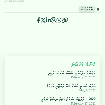
ADVERTISEMENT
އެމްއެންޔޫ
އެންމެ މަޤުބޫލު
އަޒާންގެ ދިފާއުގައި ޝުއާއު ނުކުންނަވައިފި
February 27, 2025
ޔުމްނު ބުނަނީ ބަޔަކު އޭނާ ވައްޓާލީ ކަމަށް!
May 8, 2025
4،000 ފްލެޓަށް ޝަރުތު ހަމަވާ ލިސްޓް ނެރެފި
February 27, 2025