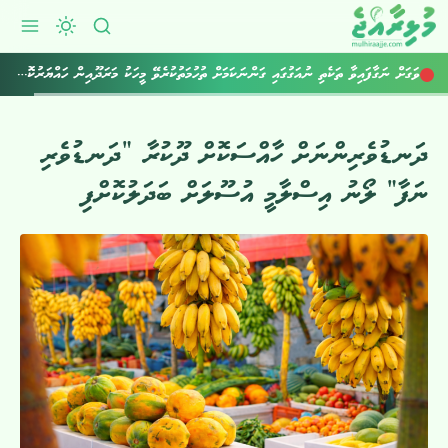
ރާއްޖެ އެތެރެކުރަން އުޅުނު 800 ވޭޕް ކާޓްރިޖް އަތުލައިގެންފި
ވަގަށް ނަގާފައިވާ ތަކެތި ނުއަގުގައި ގަންނަކަމަށް ތުހުމަތުކުރެވޭ މީހަކު މަރަދޫއިން ހައްޔަރުކޮށްފި
ދަނޑުވެރިންނަށް ހާއްސަކޮށް ދޫކުރާ “ދަނޑުވެރި
ނަފާ” ލޯނު އިސްލާމީ އުސޫލަށް ބަދަލުކޮށްފި