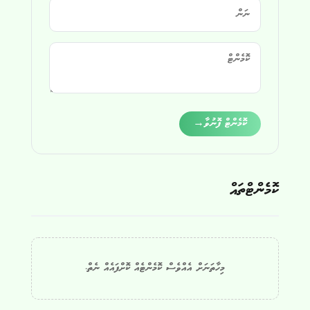
Alternative:
ކޮމެންޓް ފޮނުވާ
→
ކޮމެންޓްތައް
މިހާތަނަށް އެއްވެސް ކޮމެންޓެއް ކޮށްފައެއް ނެތް.