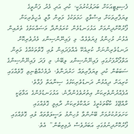
ފެސިލިޓީއަކަށް ބަދަލުކުރުމަކީ، ކުދި އަދި މެދު ފަންތީގެ
ވިޔަފާރިތަކަށް އިސްލާމީ ހަމަތަކުގެ މަތިން މާލީ އެހީތެރިކަން
ފޯރުކޮށްދިނުމަށް އަޅުގަނޑުމެން ކުރަމުންދާ މަސައްކަތުގެ ތެރެއިން
އެޅުނު މުހިންމު ފިޔަވެޅެއް. މި ފައިނޭންސިންގ މެދުވެރިކޮށް
ދަނޑުވެރިންނަށް ކުރިއެކޭ އެއްފަދައިން ލުއި ގޮތްތަކެއްގެ މަތިން
އަތްފޯރާފަށުގައި ފައިނޭންސިންގ ލިބޭނެ. މި ފަދަ ފައިނޭންސިންގެ
ސަބަބުން ކުދި ވިޔަފާރިތައް ހަރުދަނާވެ، ދެމެހެއްޓެނިވި ގޮތެއްގައި
ކުރިއަށް ދިއުމުން ދަނޑުވެރިކަމުގެ ސިނާއަތް ފުޅާވެ،
އުފެއްދުންތެރިކަން އިތުރުވެގެންދާނެ. އަޅުގަނޑުމެންގެ އަމާޒަކީ
ރާއްޖޭގެ ކާބޯތަކެތީގެ ރައްކާތެރިކަން ދާއިމީ ގޮތެއްގައި
ކަށަވަރުކުރުމަށް ބޭނުންވާ މުހިންމު ވަސީލަތްތައް ލުއި ގޮތެއްގައި
ފޯރުކޮށްދިނުމުގައި އަބަދުވެސް ދެމިތިބުން” އެވެ.