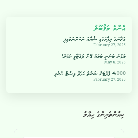
އެންމެ މަޤުބޫލު
އަޒާންގެ ދިފާއުގައި ޝުއާއު ނުކުންނަވައިފި
February 27, 2025
ޔުމްނު ބުނަނީ ބަޔަކު އޭނާ ވައްޓާލީ ކަމަށް!
May 8, 2025
4،000 ފްލެޓަށް ޝަރުތު ހަމަވާ ލިސްޓް ނެރެފި
February 27, 2025
ކިޔުންތެރިންގެ ހިޔާލު