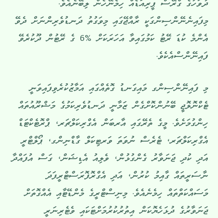
ދުވަހުގެ ގްރޭސް ޕީރިއަޑެއް ހިމެނޭހެން ލިބޭނެއެވެ.
މިފައިނެނޭންސިންގަކީ ރާއްޖޭގައި މިވަގުތު ދަނޑުވެރިންނަށް ދެވޭ
އެންމެ ކުޑަ ރޭޓު ކަމުގައިވާ އަހަރަކަށް %6 ގެ ރޭޓުން ދޫކުރެވޭ
ފައިނޭންސްއެކެވެ.
މި ފައިނޭންސިންގ މައިގަނޑު ގޮތެއްގައި އަމާޒުކުރެވިފައިވަނީ
ޓެކްނޮލޮޖީ ބޭނުންކޮށްގެން ޒަމާނީ ދަނޑުވެރިކަމުގެ މަޝްރޫއުތައް
ހިންގުމަށެވެ. މީގެ ތެރޭގައި އާރބަން އެގްރިކަލްޗަރ، ޕްރޮޓެކްޓަޑް
އެގްރިކަލްޗަރ، ޓެރެސް ނުވަތަ ވަރޓިކަލް ގާޑްނިންގ، ޕޯލްޓްރީ
އަދި ކުދި ޖަނަވާރު ގެންގުޅުން، ވެލިއު އެޑިޝަން، ގަސް އުފައްދާ
ނާސަރީތައް ގާއިމު ކުރުން، އަދި އެގްރޮފޮރަސްޓްރީފަދަ
މަސައްކަތްތައް ހިމެނެއެވެ. މިނިސްޓްރީގެ މެންޑޭޓާއި އެއްގޮތަށް
ޖަނަވާރުގެ ދުޅަހެޔޮކަން އިތުރުކުރުމަށްޓަކައި ވެޓެރިނަރީ