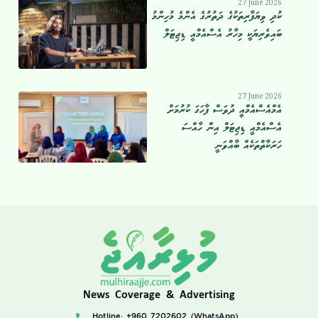
27 June 2026
ކުދި ވިޔަފާރިތަކުގެ ދަތުރުގެ އެންމެ މުހިންމު
ބައިވެރިޔަކީ މިހާރު އެސްއެމްއީ ޑިޖިޓަލް
27 June 2026
އެމްއެސްއެމްއީ ދުވަސް ފާހަގަ ކުރުމަށް
އެސްއެމްއީ ޑިޖިޓަލް އިން ހާއްސަ
ހަރަކާތްތަކެއް ބާއްވަނީ
News Coverage & Advertising
Hotline: +960 7202602 (WhatsApp)