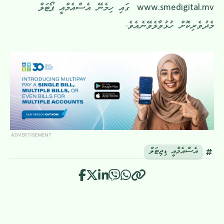
www.smedigital.mv
ގައި ހިމެނޭ އެސްއެމްއީ ޕޯޓަލް
މެދުވެރިކޮށް ހުޅުވާލެވޭނެއެވެ.
ADVERTISEMENT
އެސްއެމްއީ ޑިޖިޓަލް