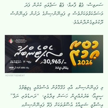
ސަރވިސް، ޕެޓް ފާރމް، ޕެޓް ސަޕްލައި ކުރުން ފަދަ
މަސައްކަތްތަކަށްވެސް މި ފައިނޭންސިންގެ ދަށުން ފައިނޭންސް
ދޫކުރެވިގެންދާނެއެވެ.
ADVERTISEMENT
މި ފައިނޭންސިންގ އާއި ގުޅޭގޮތުން އެސްއެމްއީ ޑިޖިޓަލްގެ
ސީއީއޯ، ބަދުރުއްދީން ހަސަން ވިދާޅުވީ، “ދަނޑުވެރި ނަފާ”
އިސްލާމީ ޝަރީއާގެ އުސޫލުތަކަށް ފެތޭ ފައިނޭންސިންގ