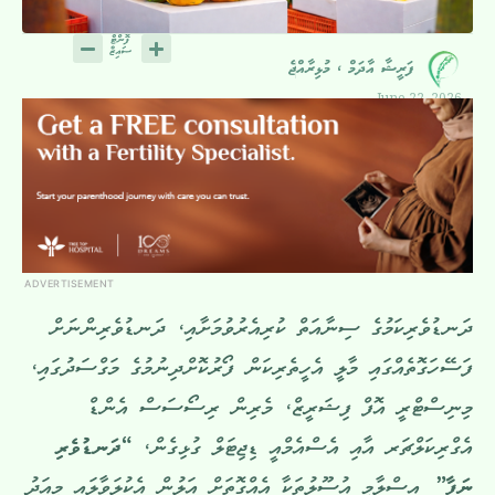
ފަރީޝާ އާދަމް ، މުޅިރާއްޖެ
June 22, 2026
ADVERTISEMENT
ދަނޑުވެރިކަމުގެ ސިނާއަތް ކުރިއެރުވުމަށާއި، ދަނޑުވެރިންނަށް
ފަސޭހަގޮތެއްގައި މާލީ އެހީތެރިކަން ފޯރުކޮށްދިނުމުގެ މަގްސަދުގައި،
މިނިސްޓްރީ އޮފް ފިޝަރީޒް، މެރިން ރިސޯސަސް އެންޑް
އެގްރިކަލްޗަރ އާއި އެސްއެމްއީ ޑިޖިޓަލް ގުޅިގެން،
“ދަނޑުވެރި
ނަފާ”
އިސްލާމީ އުސޫލުތަކާ އެއްގޮތަށް އަލުން އެކުލަވާލައި މިއަދު