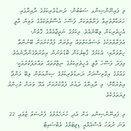
މި ފައިނޭންސިންގ ސަބަބުން، ދަނޑުވެރިކަމުގެ ދާއިރާގައި
ހަރަކާތްތެރިވާ ފަރާތްތަކަށް ފަސޭހަ އުސޫލުތަކެއްގެ މަތިން މާލީ
އެހީތެރިކަން ލިބޭނެއެވެ. މިކަމުގެ ނަތީޖާއެއްގެ ގޮތުން،
އެފަރާތްތަކުގެ މަސައްކަތްތައް އިތުރަށް ފުޅާކުރުމަށް ބޭނުންވާ
ހިތްވަރާއި، އެކަމުގެ ގާބިލުކަން ބޮޑުތަނުން އިތުރުވެގެންދާނެއެވެ.
މިފަދަ ފަސޭހަ މާލީ އެހީތެރިކަމުގެ ނިޒާމުތައް ތައާރަފުކުރުމަކީ،
ގައުމުގެ އިގްތިސާދަށް ދަނޑުވެރިކަމުގެ ސިނާއަތުން ލިބޭ މަންފާ
އިތުރުކޮށް، މި ދާއިރާގެ ދައުރު ފުޅާކުރުމަށް އެޅޭ ވަރަށް މުހިންމު
ފިޔަވަޅެކެވެ.
މި ފައިނޭންސިންގ އަށް އެދި ހުށަހެޅުމުގެ ފުރުސަތު ޖުލައި 22
ވަނަ ދުވަހު އެސްއެމްއީ ޑިޖިޓަލްގެ ވެބްސައިޓް