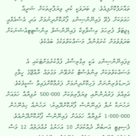
ތައާރަފްކޮށްފިއެވެ. މި ބަދަލަކީ ކުދި ވިޔަފާރިތަކަށް ޝަރީއާ
ހަމަތަކަށް ފެތޭ ފައިނޭންސިންގ ފޯރުކޮށްދިނުމަށް އަދި އެސްއެމްއީ
ޑިޖިޓަލް ފުރިހަމަ އިސްލާމިކް ފައިނޭންޝަލް އިންސްޓިޓިއުޝަނަކަށް
ބަދަލުވުމަށް ކުރަމުންދާ މަސައްކަތްތަކުގެ ބައެކެވެ.
މިފައިނޭންސިންގ އަކީ އިގްތިސާދު ފުޅާކުރުމަށްޓަކައި އެ
މަސައްކަތްތަކަށް އިންވެސްޓް ކުރެވޭނެ މަގުތައް ރާއްޖޭގެ ހީވާގި
ދަނޑުވެރިންނަށް ފަހިކޮށްދިނުމަށް ފަރުމާކޮށްފައިވާ ސްކީމެކެވެ.
އަމިއްލަ ފަރުދުންނާއި ވިޔަފާރިތަކަށް 500،000 ރުފިޔާއާ ހަމައަށް
ރަހުނަކާ ނުލާ ފައިނޭންސް ފޯރުކޮށްދޭއިރު، ރަހުނެއް ހިމެނޭހެން
1،000،000 ރުފިޔާއާ ހަމައަށް ފައިނޭންސް ފޯރުކޮށްދޭނެއެވެ.
ފެސިލިޓީ އަނބުރާ ދެއްކުމަށް 10 އަހަރުގެ މުއްދަތެއް 12 މަސް