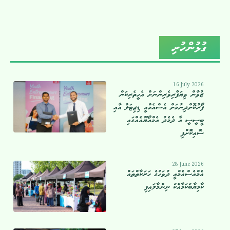
ގުޅުންހުރި
16 July 2026
ޒުވާން ވިޔަފާރިވެރިންނަށް އެހީތެރިކަން
ފޯރުކޮށްދިނުމަށް އެސްއެމްއީ ޑިޖިޓަލް އާއި
ބީސީސީ އާ ދެމެދު އެމްއޯޔޫއެއްގައި
ސޮއިކޮށްފި
28 June 2026
އެމްއެސްއެމްއީ ދުވަހުގެ ހަރަކާތްތައް
ކާމިޔާބުކަމާއެކު ނިންމާލައިފި