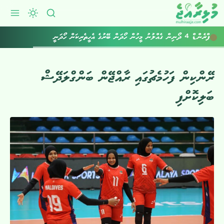
ފްރެންޑް 4 ދޯނިން ގެއްލުނު މީހުން ހޯދަން ބޭރުގެ އެހީތެރިކަން ހޯދަނީ
ރޭންކިން ފަހުމެޗުގައި ރާއްޖޭން ބަންގްލަދޭޝް
ބަލިކޮށްފި