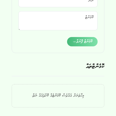
Alternative:
ކޮމެންޓް ފޮނުވާ
→
ކޮމެންޓްތައް
މިހާތަނަށް އެއްވެސް ކޮމެންޓެއް ކޮށްފައެއް ނެތް.