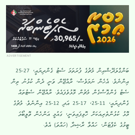
ADVERTISEMENT
ބަންގްލަދޭޝްއިން މެޗުގެ ފުރަތަމަ ސެޓު ގެންދިޔައީ، 27-25
އިންނެވެ. އެހެން ނަމަވެސް، ރާއްޖޭން ވަނީ ދެން ކުޅުނު ތިން
ސެޓު ގެންގޮސްގެން މެޗުން މޮޅުވެފައެވެ. ރާއްޖޭން ސެޓުތައް
ގެންދިޔައީ، 11-25، 17-25 އަދި 12-25 އިންނެވެ. މެޗުގެ
މޮޅު ކުޅުންތެރިއަކަށް ހޮވިފައިވަނީ، ގައުމީ އަންހެން ވޮލީބޯޅަ
ޓީމުގެ ކެޕްޓަން، ހައްވާ ރާޝިދާ (ހައްވަ) އެވެ.