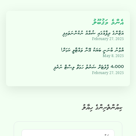
އެންމެ މަޤުބޫލު
އަޒާންގެ ދިފާއުގައި ޝުއާއު ނުކުންނަވައިފި
February 27, 2025
ޔުމްނު ބުނަނީ ބަޔަކު އޭނާ ވައްޓާލީ ކަމަށް!
May 8, 2025
4،000 ފްލެޓަށް ޝަރުތު ހަމަވާ ލިސްޓް ނެރެފި
February 27, 2025
ކިޔުންތެރިންގެ ހިޔާލު