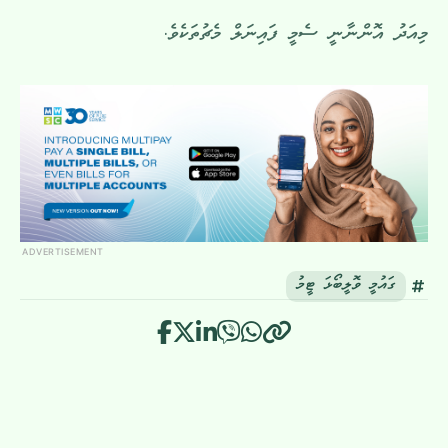
މިއަދު އޮންނާނީ ސެމީ ފައިނަލް މެޗުތަކެވެ.
ADVERTISEMENT
ގައުމީ ވޮލީބޯޅަ ޓީމު