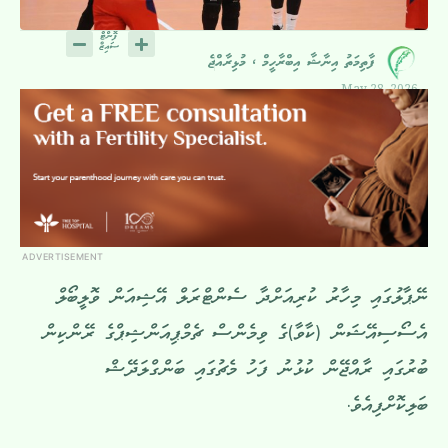
ފާތިމަތު އިނާޝާ އިބްރާހީމް ، މުޅިރާއްޖެ
May 28, 2026
ADVERTISEMENT
ނޭޕާލުގައި މިހާރު ކުރިއަށްދާ ސެންޓްރަލް އޭޝިއަން ވޮލީބޯލް
އެސޯސިއޭޝަން (ކާވާ)ގެ ވިމެންސް ޗެމްޕިއަންޝިޕްގެ ރޭންކިން
ބުރުގައި ރާއްޖޭން ކުޅުނު ފަހު މެޗުގައި ބަންގްލަދޭޝް
ބަލިކޮށްފިއެވެ.