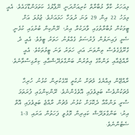
މިއަހަރު ކާވާ މުބާރާތް ކުރިއަށްދަނީ ނޭޕާލުގެ ކަތަމަންޑޫގައެވެ. އެއީ
މިމަހު 22 އިން 29 ވަނަ ދުވަހާ ހަމައަށެވެ. ޖުމުލަ އަށް
ޓީމަކުން މުބާރާތުގައި ވާދަކުރާ އިރު، ރޭންކިން ބުރުގައި ކުޅެނީ
ސެމީ ފައިނަލުން ފުރުސަތު ގެއްލުނު ހަތަރު ޓީމެވެ. އެއީ ދެ
ގްރޫޕުގެވެސް ތިންވަނަ އަދި ހަތަރު ވަނަ ޓީމުތަކެވެ. އެއީ
ރާއްޖެއާއި ލަންކާގެ އިތުރުން ބަންގްލަދޭޝްއާއި ކިރްގިސްތާނެވެ.
ރާއްޖޭން އިއްޔެގެ މެޗަށް ނުކުތީ އޭގެކުރިން ކުޅުނު ހުރިހާ
މެޗަކުންވެސް ބަލިވެފައި އޮވެގެންނެވެ. ރޭންކިންގައި ފުރަތަމަ
ސްރީ ލަންކާއާ ދެކޮޅަށް ކުޅުނު މެޗުން ރާއްޖެ ބަލިވެފައި އޮތް
އިރު، ބަންގްލަދޭޝް ކައިރިން މޮޅުވީ ފަހަތުން އަރައި 3-1
ސެޓުންނެވެ.