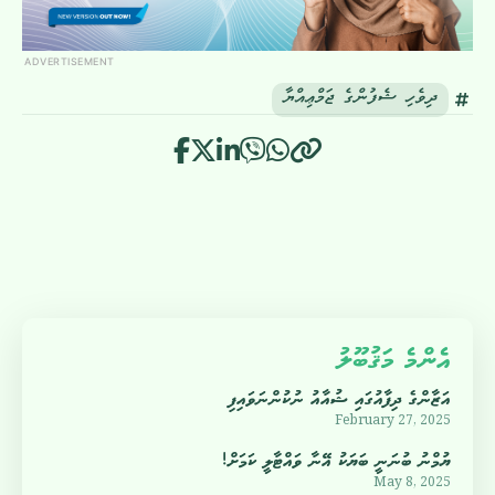
ADVERTISEMENT
ދިވެހި ޝެފުންގެ ޖަމްޢިއްޔާ
އެންމެ މަޤުބޫލު
އަޒާންގެ ދިފާއުގައި ޝުއާއު ނުކުންނަވައިފި
February 27, 2025
ޔުމްނު ބުނަނީ ބަޔަކު އޭނާ ވައްޓާލީ ކަމަށް!
May 8, 2025