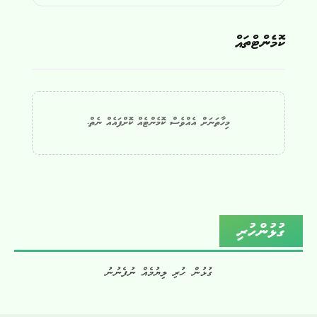
ކޮމެންޓްތައް
މިހާތަނަށް އެއްވެސް ކޮމެންޓެއް ކޮށްފައެއް ނެތް.
ގުޅުންހުރި
ގުޅުން ހުރި ލިޔުމެއް ނުފެނުނު