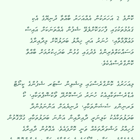
ކޮންމެ 2 އަހަރަކުން އެއްއަހަރު ބާއްވާ ދުނިޔޭގެ އެކި
ޤައުމުތަކުގައި ފާހަގަކޮށްލެވޭ ޝެފުން އެއްތަނަކަށް އައިސް
މަޢުލޫމާތާއި، ހުނަރު އަދި ޚިޔާލު ބަދަލުކޮށް މިދާއިރާގެ
މަސައްކަތްތެރިންގެ މެދުގައި ގުޅުން ބަދަހިކުރުމަށް ބާއްވާ
ކޮންގްރެސްއެކެވެ.
މިއަހަރުގެ ކޮންގްރެސްގައި މިޝެލިން ސްޓަރ ޝެފުންގެ ކީނޯޓް
އެޑްރެސްތަކާއިއެކު ހުނަރު ދަސްކޮށްދޭ ވޯކްޝޮޕްތަކާއި، ކޯ
ލަރނިންގ ސެޝަންތަކާއި، ދުނިޔެއަށް އަންނަމުންދާ
ބަދަލުތަކާއެކު ކަލިނަރީ ދާއިރާއިން އަންނަ ބަދަލުތަކާއި ގުޅޭގޮތުން
މުހިއްމު މަޝްވަރާތަކެއް ވަނީ ކޮށްފައެވެ. އެގޮތުން ދާއިރާގެ