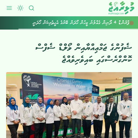
ފްރެންޑް 4 ދޯނިން ގެއްލުނު މީހުން ހޯދަން ބޭރުގެ އެހީތެރިކަން ހޯދަނީ
ޝެފުންގެ ޖަމްޢިއްޔާއިން ވޯލްޑް ޝެފްސް
ކޮންގްރެސްގައި ބައިވެރިވެއްޖެ