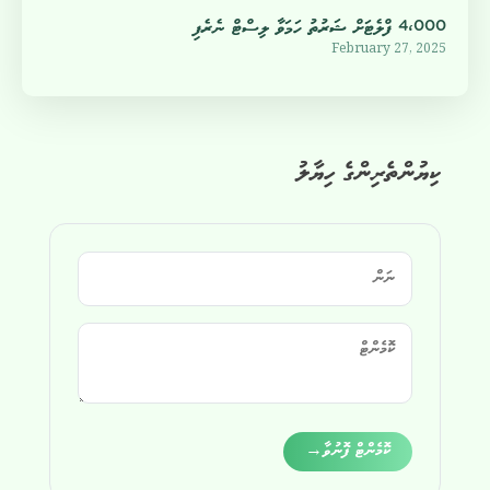
4،000 ފްލެޓަށް ޝަރުތު ހަމަވާ ލިސްޓް ނެރެފި
February 27, 2025
ކިޔުންތެރިންގެ ހިޔާލު
Alternative:
ކޮމެންޓް ފޮނުވާ
→