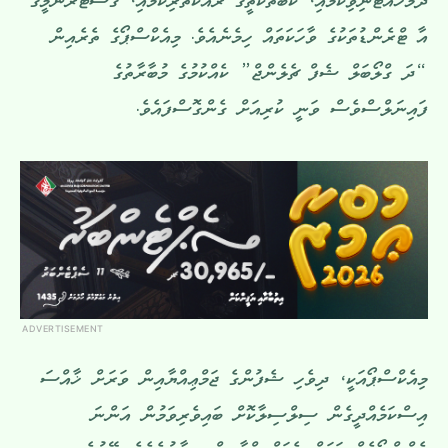
ދެމެހެއްޓެނިވިކަމާއި، ކާބޯތަކެތީގެ ރައްކާތެރިކަމާއި، ގެސްޓްރޮނޮމީގެ
އާ ޓްރެންޑުތަކުގެ ވާހަކަތައް ހިމެނެއެވެ. މިއެކްސްޕޯގެ ތެރެއިން
“ދަ ގްލޯބަލް ޝެފް ޗެލެންޖް” ކެއްކުމުގެ މުބާރާތުގެ
ފައިނަލްސްވެސް ވަނީ ކުރިއަށް ގެންގޮސްފައެވެ.
ADVERTISEMENT
މިއެކްސްޕޯއަކީ، ދިވެހި ޝެފުންގެ ޖަމްޢިއްޔާއިން ވަރަށް ޚާއްސަ
އިސްކަމެއްދީގެން ސިލްސިލާކޮށް ބައިވެރިވަމުން އަންނަ