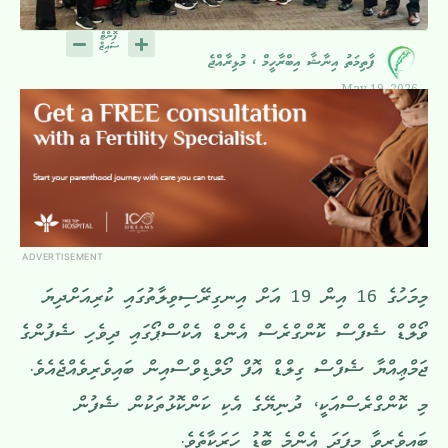
ފާތިމަތު އިނާޝާ އިބްރާހީމް ، މުޅިރާއްޖެ
May 19, 2026
ADVERTISEMENT
މިމަހުގެ 16 އިން 19 އަށް އިނގިރޭސިވިލާތުގައި ކުރިއަށްދިޔަ
ވޯލްޑް ޝެފްސް ކޮންގްރެސް އެންޑް އެކްސްޕޯގައި ދިވެހި ޝެފުންގެ
ޖަމްޢިއްޔާ ޝެފްސް ގިލްޑް އޮފް މޯލްޑިވްސްއިން ބައިވެރިވެއްޖެއެވެ.
މި ކޮންގްރެސްއަކީ، ދުނިޔޭގެ އެކި ކަންކޮޅުތަކުން ޝެފުން
ބައިވެރިވާ މިފަދަ އެންމެ ބޮޑު ހަރަކާތެވެ.