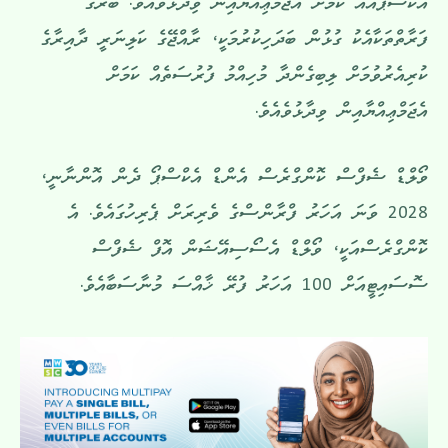
އެކްސްޕޯއެއް ކަމަށް އެޖަމްޢިއްޔާއިން ވިދާޅުވެއެވެ. ބޭރުގެ
ފަރާތްތަކާއެކު ގުޅުން ބަދަހިކުރުމަކީ، ރާއްޖޭގެ ކަލިނަރީ ދާއިރާގެ
ކުރިއެރުވުމަށް ލިބިގެންދާ މުހިއްމު ފުރުސަތެއް ކަމަށް
އެޖަމްޢިއްޔާއިން ވިދާޅުވެއެވެ.
ވޯލްޑް ޝެފްސް ކޮންގްރެސް އެންޑް އެކްސްޕޯ ދެން އޮންނާނީ،
2028 ވަނަ އަހަރު ފްރާންސްގެ ވެރިރަށް ޕެރިހުގައެވެ. އެ
ކޮންގްރެސްއަކީ، ވޯލްޑް އެސޯސިއޭޝަން އޮފް ޝެފްސް
ސޮސައިޓީއަށް 100 އަހަރު ފުރޭ ޚާއްސަ މުނާސަބާއެވެ.