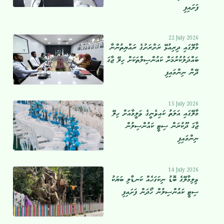
ފަށައިފި
22 July 2026
މާލޭގައި ދިރިއުޅޭ ރަށްރަށުގެ ރައްޔިތުންނާ
ބައްދަލުކުރުމަށް ކައުންސިލްތަކަށް ހިލޭ ޖާގަ
ދޭން ނިންމައިފި
15 July 2026
މާލޭގައި އަލަތު ކައިވެނީގެ ވަލީމާއަށް ހިލޭ
ޖާގަ ދޫކުރަން ސިޓީ ކައުންސިލުން
ނިންމައިފި
14 July 2026
ވިލިމާލޭގެ ބޮޑު ނިކަގަހެއް ކަނޑާލި ބަޔަކު
ސިޓީ ކައުންސިލުން ހޯދަން ފަށައިފި