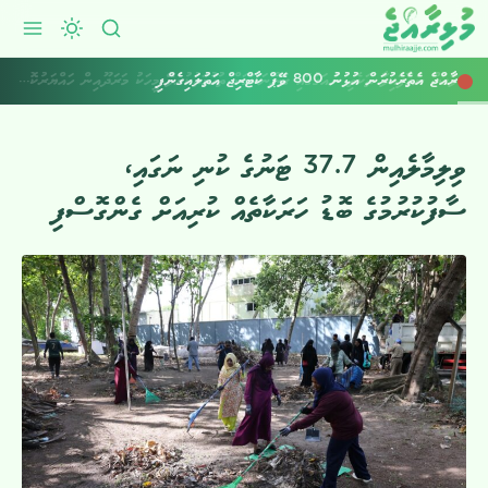
ރާއްޖެ އެތެރެކުރަން އުޅުނު 800 ވޭޕް ކާޓްރިޖް އަތުލައިގެންފި
ވިލިމާލެއިން 37.7 ޓަނުގެ ކުނި ނަގައި،
ސާފުކުރުމުގެ ބޮޑު ހަރަކާތެއް ކުރިއަށް ގެންގޮސްފި