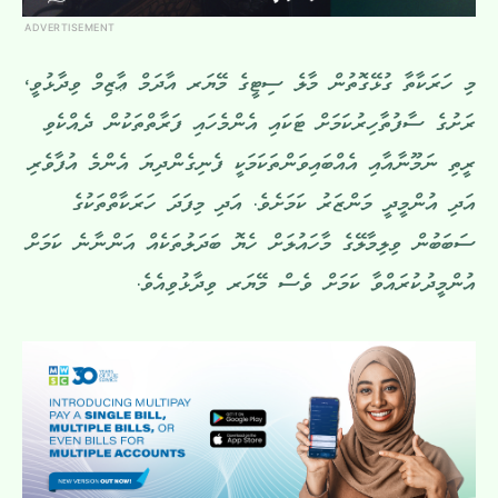
ADVERTISEMENT
މި ހަރަކާތާ ގުޅޭގޮތުން މާލެ ސިޓީގެ މޭޔަރ އާދަމް ޢާޒިމް ވިދާޅުވީ،
ރަށުގެ ސާފުތާހިރުކަމަށް ޓަކައި އެންމެހައި ފަރާތްތަކުން ދެއްކެވި
ރީތި ނަމޫނާއާއި އެއްބައިވަންތަކަމަކީ ފެނިގެންދިޔަ އެންމެ އުފާވެރި
އަދި އުންމީދީ މަންޒަރު ކަމަށެވެ. އަދި މިފަދަ ހަރަކާތްތަކުގެ
ސަބަބުން ވިލިމާލޭގެ މާހައުލަށް ހެޔޮ ބަދަލުތަކެއް އަންނާނެ ކަމަށް
އުންމީދުކުރައްވާ ކަމަށް ވެސް މޭޔަރ ވިދާޅުވިއެވެ.