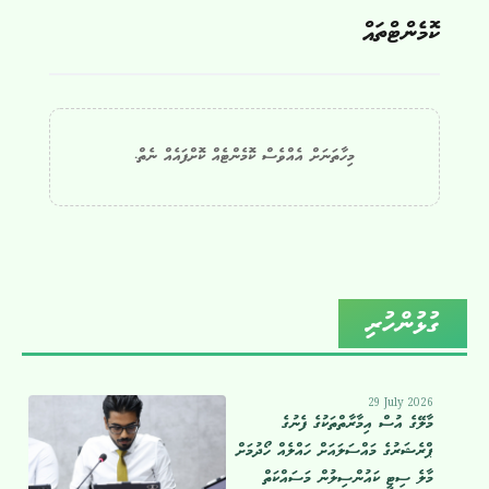
ކޮމެންޓްތައް
މިހާތަނަށް އެއްވެސް ކޮމެންޓެއް ކޮށްފައެއް ނެތް.
ގުޅުންހުރި
29 July 2026
މާލޭގެ އުސް އިމާރާތްތަކުގެ ފެނުގެ
ޕްރެޝަރުގެ މައްސަލައަށް ހައްލެއް ހޯދުމަށް
މާލެ ސިޓީ ކައުންސިލުން މަސައްކަތް