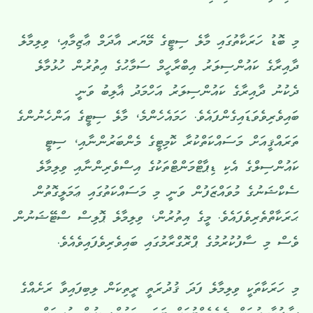
މި ބޮޑު ހަރަކާތުގައި މާލެ ސިޓީގެ މޭޔަރ އާދަމް ޢާޒިމާއި، ވިލިމާލެ
ދާއިރާގެ ކައުންސިލަރު އިބްރާހީމް ސަމާޙުގެ އިތުރުން ހުޅުމާލެ
ދެކުނު ދާއިރާގެ ކައުންސިލަރު އަހްމަދު ޣާލިބު ވަނީ
ބައިވެރިވެވަޑައިގެންފައެވެ. ހަމައެހެންމެ، މާލެ ސިޓީގެ އަންހެނުންގެ
ތަރައްޤީއަށް މަސައްކަތްކުރާ ކޮމިޓީގެ މެންބަރުންނާއި، ސިޓީ
ކައުންސިލްގެ އެކި ޑިޕާޓްމަންޓްތަކުގެ އިސްވެރިންނާއި ވިލިމާލެ
ސެކްޝަނުގެ މުވައްޒަފުން ވަނީ މި މަސައްކަތުގައި ޢަމަލީގޮތުން
ޙަރަކާތްތެރިވެފައެވެ. މީގެ އިތުރުން، ވިލިމާލެ ޕޮލިސް ސްޓޭޝަނުން
ވެސް މި ސާފުކުރުމުގެ ޕްރޮގްރާމުގައި ބައިވެރިވެފައިވެއެވެ.
މި ހަރަކާތަކީ ވިލިމާލެ ފަދަ ޤުދުރަތީ ރީތިކަން ލިބިފައިވާ ރަށެއްގެ