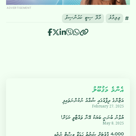
ADVERTISEMENT
ވިލިމާލެ
މާލޭ ސިޓީ ކައުންސިލް
އެންމެ މަޤުބޫލު
އަޒާންގެ ދިފާއުގައި ޝުއާއު ނުކުންނަވައިފި
February 27, 2025
ޔުމްނު ބުނަނީ ބަޔަކު އޭނާ ވައްޓާލީ ކަމަށް!
May 8, 2025
4،000 ފްލެޓަށް ޝަރުތު ހަމަވާ ލިސްޓް ނެރެފި