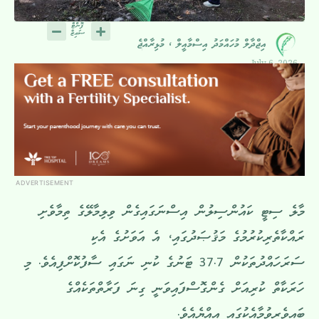
އިޖްދާލް މުހައްމަދު އިސްމާއީލް ، މުޅިރާއްޖެ
July 6, 2026
ADVERTISEMENT
މާލެ ސިޓީ ކައުންސިލުން އިސްނަގައިގެން ވިލިމާލޭގެ ތިމާވެށި
ރައްކާތެރިކުރުމުގެ މަޤުޞަދުގައި، އެ އަވަށުގެ އެކި
ސަރަހައްދުތަކުން 37.7 ޓަނުގެ ކުނި ނަގައި ސާފުކޮށްފިއެވެ. މި
ހަރަކާތް ކުރިއަށް ގެންގޮސްފައިވަނީ ގިނަ ފަރާތްތަކެއްގެ
ބައިވެރިވުމާއެކުގައި އިއްޔެއެވެ.