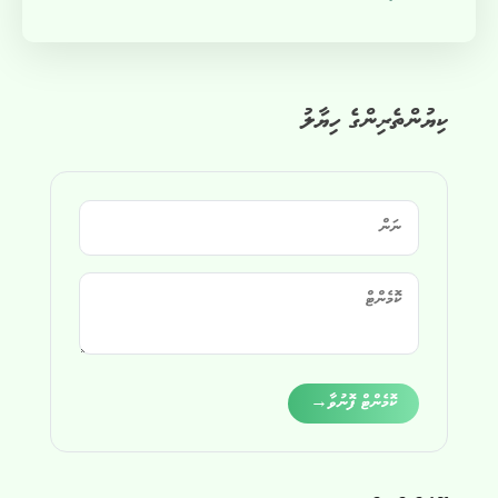
ކިޔުންތެރިންގެ ހިޔާލު
Alternative:
ކޮމެންޓް ފޮނުވާ
→