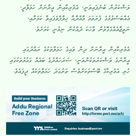
ލަޝްކަރުން ބުނެފައިވަނީ، އެމެރިކާއިން އީރާނަށް ހަމަލާދީ،
އެއްބަސްވުމުގެ ފުރަތަމަ މާއްދާއާ ޚިލާފްވެފައިވާ ކަމަށާއި،
ނަތީޖާއެއްގެގޮތުން ވާހަކަ ދެއްކުން ނިމުނީ ކަމަށެވެ.
އެމެރިކާއިން އީރާނަށް ދިން ވައިގެ ހަމަލާތަކުގެ ރައްދުގައި
އީރާނުގެ ލަޝްކަރުތަކުންވަނީ، ސަރަހައްދުގެ ބައެއް ގައުމުތަކުގައި
ހުރި އެމެރިކާގެ ބޭސްތަކަށްވެސް ވަރުގަދަ ހަމަލާތަކެއް ދީފައެވެ.