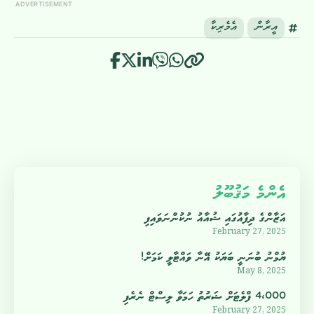
ADVERTISEMENT
އީރާން
އެމެރިކާ
އެންމެ މަޤުބޫލު
އަޒާންގެ ދިފާއުގައި ޝުއާއު ނުކުންނަވައިފި
February 27, 2025
ޔުމްނު ބުނަނީ ބަޔަކު އޭނާ ވައްޓާލީ ކަމަށް!
May 8, 2025
4،000 ފްލެޓަށް ޝަރުތު ހަމަވާ ލިސްޓް ނެރެފި
February 27, 2025