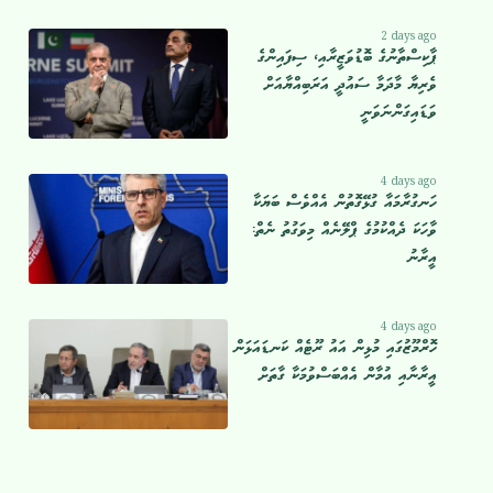
2 days ago
ޕާކިސްތާނުގެ ބޮޑުވަޒީރާއި، ސިފައިންގެ
ވެރިޔާ މާދަމާ ސައުދީ އަރަބިއްޔާއަށް
ވަޑައިގަންނަވަނީ
4 days ago
ހަނގުރާމައާ ގުޅޭގޮތުން އެއްވެސް ބަޔަކާ
ވާހަކަ ދެއްކުމުގެ ޕްލޭނެއް މިވަގުތު ނެތް:
އީރާނު
4 days ago
ހޮރްމޫޒުގައި މުޅިން އައު ރޫޓެއް ކަނޑައަޅަން
އީރާނާއި އުމާން އެއްބަސްވުމަކާ ގާތަށް