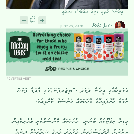
އީރާނުގެ ޚާރިޖީ ވަޒީރު އައްބާސް އަރަޣްޗީ:
June 28, 2026
ސައިފް އަޒުހަރު
ADVERTISEMENT
އެމެރިކާއާއި އީރާނާ ދެމެދު ސްވިޒަރލޭންޑްގައި މާދަމާ ފަށަން
ތާވަލް ކޮށްފައިއޮތް ވާހަކަތައް ކެންސަލް ކޮށްފިއެވެ.
މީޑިއާ ރިޕޯޓްތައް ބުނަނީ، ވާހަކަތައް ކެންސަލްކުރީ އެމެރިކާއިން
އީރާނަށް ދެދުވަސްމަތިން ވަރުގަދަ ވައިގެ ހަމަލާތަކެއް ދިނުމާ