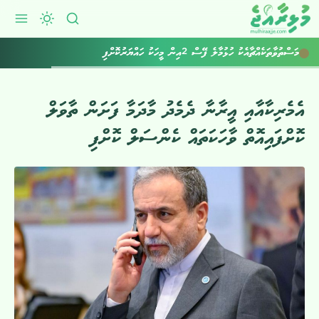
މަސްތުވާތަކެއްޗާއެކު ހުޅުމާލެ ފޭސް 2އިން މީހަކު ހައްޔަރުކޮށްފި
އެމެރިކާއާއި އީރާނާ ދެމެދު މާދަމާ ފަށަން ތާވަލް
ކޮށްފައިއޮތް ވާހަކަތައް ކެންސަލް ކޮށްފި