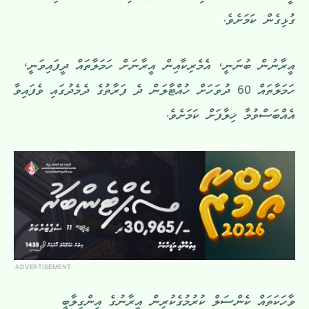
ގުޅިގެން ކަމަށެވެ.
އީރާނުން ބުނަނީ، އެމެރިކާއިން އީރާނަށް ހަމަލާތައް ދީފައިވަނީ،
ހަމަލާތައް 60 ދުވަހަށް ހުއްޓާލަން ދެ ފަރާތުގެ ދެމެދުގައި ވެފައިވާ
އެއްބަސްވުމާ ޚިލާފަށް ކަމަށެވެ.
ADVERTISEMENT
ވާހަކަތައް ކެންސަލް ކުރުމުގެކުރިން އީރާނުގެ އިންގިލާބީ