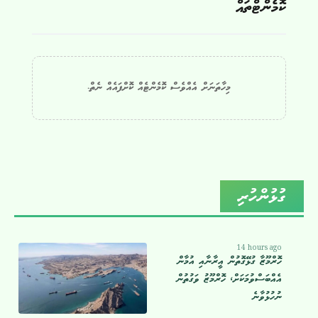
ކޮމެންޓްތައް
މިހާތަނަށް އެއްވެސް ކޮމެންޓެއް ކޮށްފައެއް ނެތް.
ގުޅުންހުރި
14 hours ago
ހޮރްމޫޒާ ގުޅޭގޮތުން އީރާނާއި އުމާން
އެއްބަސްވުމަކަށް، ހޮރްމޫޒު ވަގުތުން
ނުހުޅުވާނެ