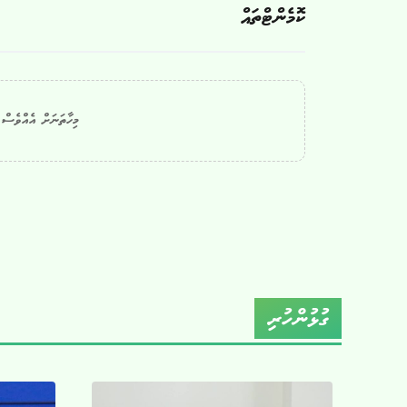
ކޮމެންޓްތައް
މިހާތަނަށް އެއްވެސް ކ
ގުޅުންހުރި