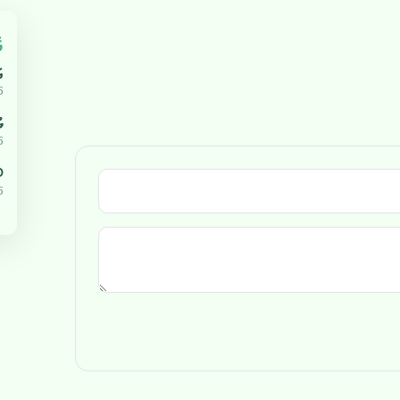
އ
އ
5
ޔ
5
،000
5