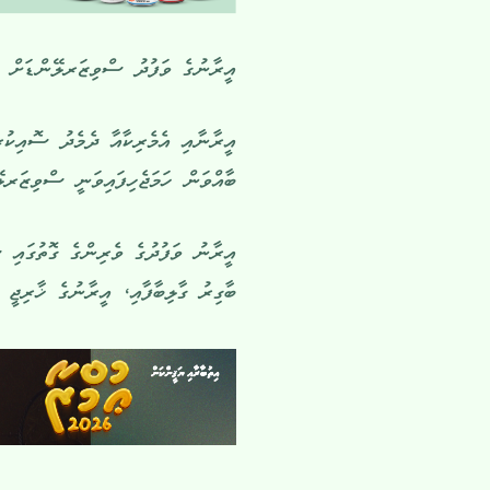
އީރާނުގެ ވަފުދު ސްވިޒަރލޭންޑަށް ހި
އީރާނާއި އެމެރިކާއާ ދެމެދު ސޮއިކުރި
ބާއްވަން ހަމަޖެހިފައިވަނީ ސްވިޒަރލޭނ
އީރާނު ވަފުދުގެ ވެރިންގެ ގޮތުގައި 
ބާގިރު ގާލިބާފާއި، އީރާނުގެ ޚާރިޖީ 