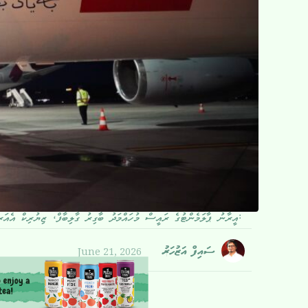
އީރާނު ޕާލަމެންޓުގެ ރައީސް މުހައްމަދު ބާގިރު ގާލިބާފް، ޒިޔުރިކް އެއަރޕޯޓަށް ފައިބާވަޑައިގަންނަވަނީ:
June 21, 2026
ސައިފް އަޒުހަރު