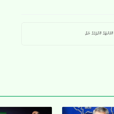
ޮމެންޓެއް ކޮށްފައެއް ނެތް.