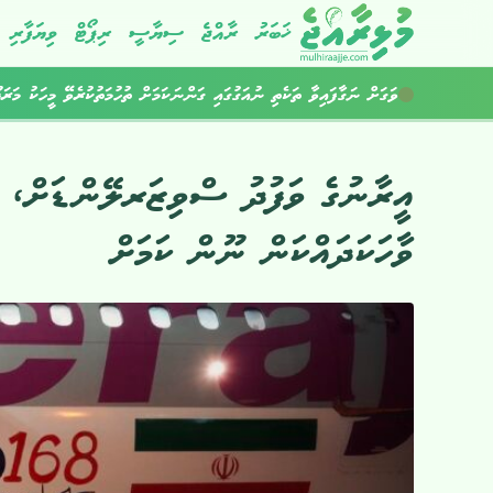
ޚަބަރު
ރާއްޖެ
ސިޔާސީ
ރިޕޯޓް
ވިޔަފާރި
ރާއްޖެ އެތެރެކުރަން އުޅުނު 800 ވޭޕް ކާޓްރިޖް އަތުލައިގެންފި
ވަގަށް ނަގާފައިވާ ތަކެތި ނުއަގުގައި ގަންނަކަމަށް ތުހުމަތުކުރެވޭ މީހަކު މަރަ
އީރާނުގެ ވަފުދު ސްވިޒަރލޭންޑަށް، އ
ވާހަކަދައްކަން ނޫން ކަމަށް