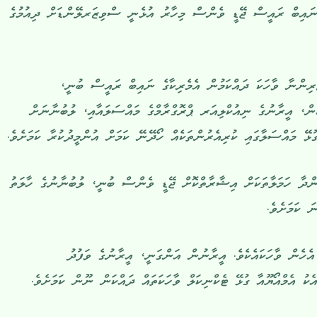
ގެ ނައިބް ރައީސް ޖޭޑީ ވެންސް މިހާރު އުޅެނީ ސްވިޒަރލޭންޑަށް ދިއުމުގެ
ރިންނާ ވާހަކަ ދައްކަމުން އެމެރިކާގެ ނައިބް ރައީސް ބުނީ،
ުން، އީރާނުގެ ނިއުކްލިއަރ ޕްރޮގްރާމްގެ މައްސަލައާއި، ލުބުނާނަށް
ުޅޭ މައްސަލާގައި ކުރިއެރުންތަކެއް ހޯދޭނޭ ކަމަށް އުންމީދުކުރާ ކަމަށެވެ.
ްދާ ހަމަލާތަކަށް އިޝާރާތްކޮށް ޖޭޑީ ވެންސް ބުނީ، ލުބުނާނުގެ ހާލަތު
ަ ކަމަށެވެ.
ެހެން ވާހަކައެކެވެ. އީރާނުން އަންގަނީ، އީރާނުގެ ވަފުދު
ކު އެމްއޯޔޫއާ ގުޅޭ ޓެކްނިކަލް ވާހަކަތައް ދައްކަން ނޫން ކަމަށެވެ.