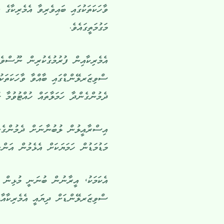
ވާހަކަތަކުގައި ބައިވެރިވާ އެމެރިކާ
މަގުމަތީގައެވެ.
އެމެރިކާއިން ފުރުމުގެކުރިން ނޫސްވެ
ސްވިޒަރލޭންޑްގައި ބާއްވާ ވާހަކަތަކ
ދެމުންގެންދާ ހަމަލާތައް ހުއްޓުވުމާ ގ
އިސްރާއީލުން ލުބުނާނަށް ދެމުންގެނ
މަޑުމަޑުން ހަމަޔަކަށް އެޅެމުން އަންނ
އެކަމަކު، އީރާނުން ބުނަނީ މުޅިން އ
ސްވިޒަރލޭންޑަށް ދިޔައީ އެމެރިކާއާއެ