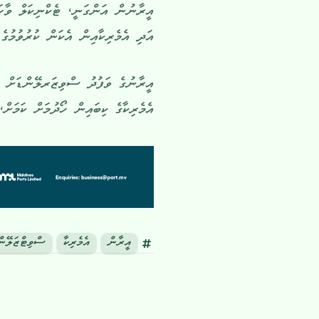
އީރާނުން އަންގަނީ، ޓެކްނިކަލް ވާހަކ
އަދި އެމެރިކާއިން އެކަން ކުރުވުމުގެ 
އީރާނުގެ ވަފުދު ސްވިޒަރލޭންޑަށް ދި
އެމެރިކާގެ ކިބައިން ހޯދުމަށް ކަމަށް
އީރާން
އެމެރިކާ
ސްވިޓްޒަލޭން