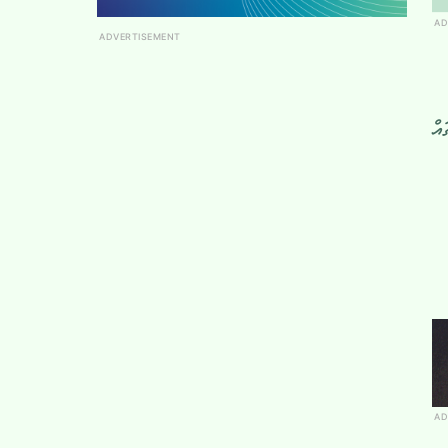
AD
ADVERTISEMENT
އް
AD