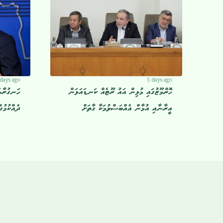
 days ago
5 days ago
ހޮރްމޫޒުގައި މުޅިން އައު ރޫޓެއް ކަނޑައަޅަން
ހަނގުރާމަ
އީރާނާއި އުމާން އެއްބަސްވުމަކާ ގާތަށް
ދެއްކުމުގ