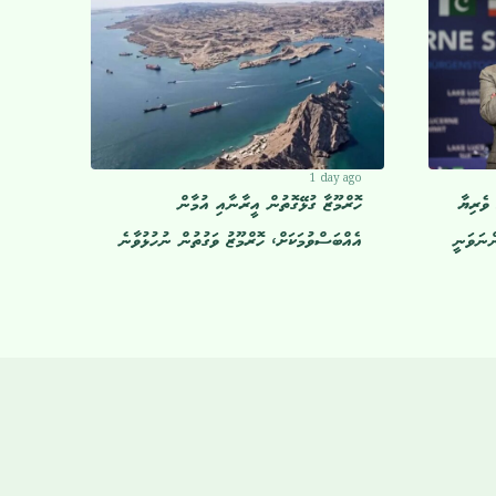
1 day ago
ވެރިޔާ
ހޮރްމޫޒާ ގުޅޭގޮތުން އީރާނާއި އުމާން
ްނަވަނީ
އެއްބަސްވުމަކަށް، ހޮރްމޫޒު ވަގުތުން ނުހުޅުވާނެ