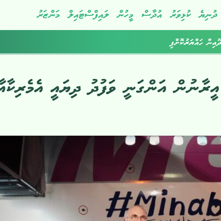
ދުނިޔެ
ކުޅިވަރު
އުދާސް
މީހުން
ލައިފްސްޓައިލް
މަންޒަރު
ދޫއިން ހައްޔަރުކޮށްފި
ީރާނުން އަންގަނީ ވަފުދު ދިޔައީ އެމެރިކާއާ