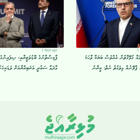
3 days ago
5
އާ ގުޅޭގޮތުން އެއްވެސް ބަޔަކާ ވާހަކަ
ޕާކިސްތާނުގެ ބޮޑުވަޒީރާއި، ސިފައިންގެ 
ެ ޕްލޭނެއް މިވަގުތު ނެތް: އީރާނު
މާދަމާ ސައުދީ އަރަބިއްޔާއަށް ވަޑައިގަނ