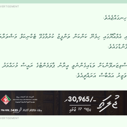
VERTISEMENT
ނގައްޖެއެވެ.
 އެމްއޯޔޫގައި ހިމެނޭ ކަންކަން ތަންފީޒު ކުރުމާގުޅޭ ޓެކްނިކަލް މަޝްވަރާތަ
ްޑްގައެވެ.
ސްވިޒަރލޭންޑަށް ވަޑައިގެންނެވީ އީރާނު ޕާލަމެންޓުގެ ރައީސް މުހައްމަދު
ވަޒީރު އައްބާސް އަރަޣްޗީއެވެ.
VERTISEMENT