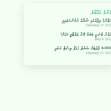
ެންމެ މަޤުބޫލު
ަޒާންގެ ދިފާއުގައި ޝުއާއު ނުކުންނަވައިފި
February 27, 202
ުމްނު ބުނަނީ ބަޔަކު އޭނާ ވައްޓާލީ ކަމަށް!
May 8, 202
4 ފްލެޓަށް ޝަރުތު ހަމަވާ ލިސްޓް ނެރެފި
February 27, 202