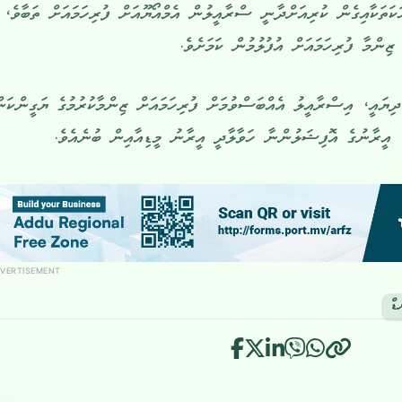
ަތަކާއިގެން ކުރިއަށްދާނީ ސްރާއީލުން އެމްއޯޔޫއަށް ފުރިހަމައަށް ތަބާވެ،
ޒިންމާ ފުރިހަމައަށް އުފުލުމުން ކަމަށެވެ.
ޔައީ، އިސްރާއީލު އެއްބަސްވުމަށް ފުރިހަމައަށް ޒިންމާކުރުމުގެ ޔަގީންކަނ
، އީރާނުގެ އޮފިޝަލުންނާ ހަވާލާދީ އީރާނު މީޑިއާއިން ބުނެއެވެ.
VERTISEMENT
ޑް