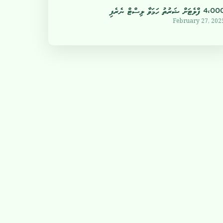
4 ފްލެޓަށް ޝަރުތު ހަމަވާ ލިސްޓް ނެރެފި
February 27, 202