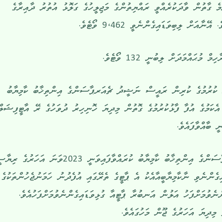
ެ ގާތުން ވާދަކުރެއްވީ ރައްޔިތުންގެ މަޖިލީހުގެ ގަލޮޅު އުތުރު ދާއިރާގެ
ަށް ލިބިވަޑައިގެންނެވީ 9،462 ވޯޓެވެ.
މުޙައްމަދަށް ލިބުނީ 132 ވޯޓެވެ.
ން ކުރުމުގެ ކުރިން ރައީސް ނަޝީދު ޗެއަރޕާސަންގެ އިންތިޚާބު ކާމިޔާބު
 އެކަމުގެ އުފާ ފާޅުކުރުމުގެ ގޮތުން މިދިޔަ ހޮނިހިރު ދުވަހުގެ ރޭ އާޓީފިޝަލް
 ބާއްވާފައެވެ.
ރައީސް ނަޝީދު އެމްޑީޕީގެ ޗެއަރޕާސަންގެ އިންތިޚާބު ކާމިޔާބު ކުރައްވާފައިވަނީ 2023ވަނަ އަހަރުގެ 
ިގެންނެވި ނާކާމިޔާބީއާއެކު އެ ޕާޓީގެ ތެރޭގައި އުފެދުނު ހަމަނުޖެހުންތަކުގެ
ނެވުމަށްފަހު އަލުން އަނބުރާ ޕާޓީއާ ގުޅިވަޑައިގެންނެވުމަށްފަހުއެވެ.
ީ މިދިޔަ އަހަރުގެ ޖޫން މަހުގައެވެ.