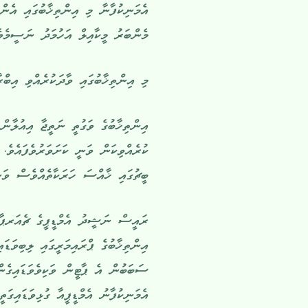
އެމަނިކުފާނާ މި އިންތިޚާބުގައި އެންމ
މެންބަރު މީކާއިލް އަހުމަދު ނަސީމެވެ. އޭނާއ
މި އިންތިޚާބުގައި ވާދަކުރެއްވި އިބްރާހިމް 
އިންތިޚާބުގެ ވަގުތީ ނަތީޖާ އިއުލާ
ކުރެއްވިކަން ވަނީ ކަށަވަރުވެފައެވެ.
ބީޗުގައި ޚާއްސަ ހަރަކާތެއްވެސް ވަނީ
އިންތިޚާބުގެ ޕްރައިމަރީގައި ލިބިވަޑައ
ސަބަބުން އެ ޕާޓީން ވަކިވެވަޑައިގެން
އެމަނިކުފާނު އެމްޑީޕީއާ ގުޅިވަޑައިގަތ