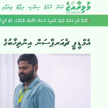
ޚަބަރު
ރާއްޖެ
ސިޔާސީ
ރިޕޯޓް
ވިޔަފާރި
މާދަމާ އާއި އަނެއް ދުވަހު އުދައިގެ އަސަރު ކުރާވަރު ބޮޑުވާނެ: މެޓް އޮފީސ
އެމްޑީޕީ ޗެއަރޕާސަން އިންތިޚާބުގެ ވަ