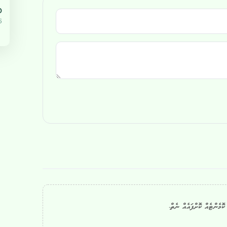
،000
5
ޮމެންޓެއް ކޮށްފައެއް ނެތް.