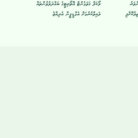
ްވަރު
ލޯކަލް ގަވަމެންޓް އޮތޯރިޓީގެ ބައްދަލުވުންތައް
ލުކޮށްފި
ލައިވްކުރުމަށް އެމްޑީޕީން އެދިއްޖެ