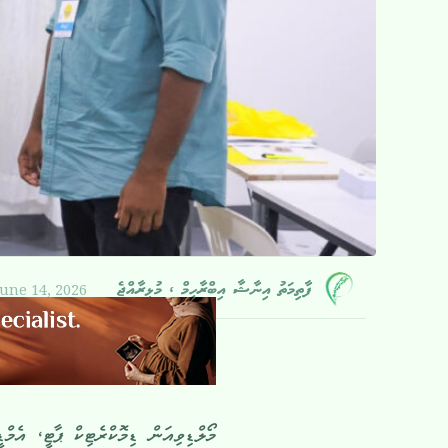
June 14, 2026
ފާތިމަތު އިނާޝާ އިބްރާހީމް ، މުޅިރާއްޖެ
މޯލްޑިވިއަން ޑިމޮކްރެޓިކް ޕާޓީ، އެމް