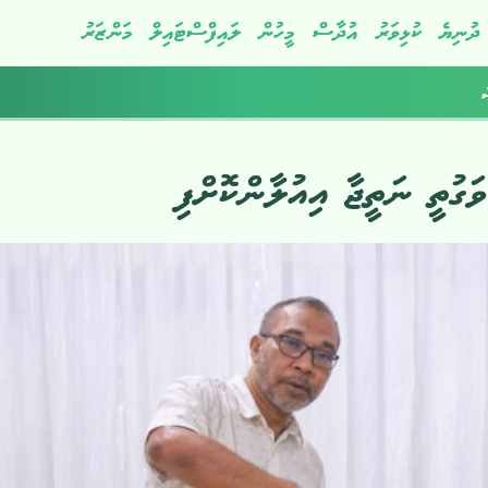
ދުނިޔެ
ކުޅިވަރު
އުދާސް
މީހުން
ލައިފްސްޓައިލް
މަންޒަރު
ް
ގުތީ ނަތީޖާ އިއުލާންކޮށްފި