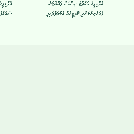
އެމްޑީޕީގެ މަގުޗާޓު ނިންމަން ފައްޔާޒަށް
އެމްޑީޕީގ
މުގައްރިރުކަންދީ ކޮމިޓީއެއް އެކުލަވާލައިފި
ޝައުގުވެރ