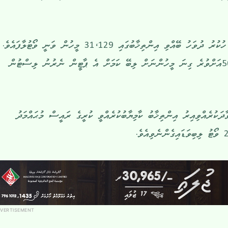
ވަގުތީ ނަތީޖާ ދައްކާގޮތުގައި މިދިޔަ ހުކުރު ދުވަހު ބޭއްވި އިންތިޚާބުގައި 31،129 މީހުން ވަނީ ވޯޓުލާފައެވެ.
ނަމަވެސް ވޯޓުލުމުގެ ޙައްގު 50،000އަށްވުރެ ގިނަ މީހުންނަށް ލިބޭ ކަމަށް އެ ޕާޓީން ނެރުނު ލިސްޓުން
ކެންޑިޑޭޓުން ވާދަކުރެއްވިއިރު އިންތިޚާބު ކާމިޔާބުކުރެއްވީ ކުރީގެ ރައީސް މުޙައްމަދު
VERTISEMENT