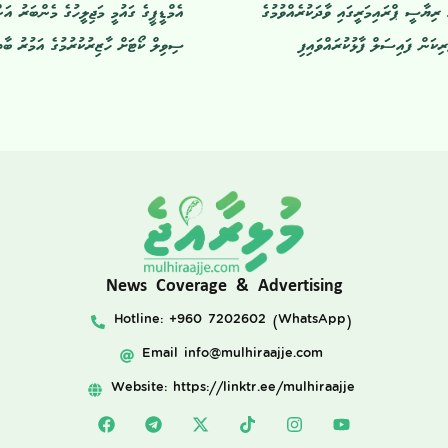
ެ ރިޔާސީ ޕްރައިމަރީގައި ވާދަކުރެއްވުމުގެ
އެމްޑީޕީގެ ގައުމީ މަޖިލީހުގެ މެންބަރު އަނ
ިކަން ފައިސަލް ފާޅުކުރައްވައިފި
ސިވިލް ކޯޓަށް ހާޒިރުކުރުމުގެ އަމުރު ބާތި
News Coverage & Advertising
Hotline: +960 7202602 (WhatsApp)
Email
info@mulhiraajje.com
Website: https://linktr.ee/mulhiraajje