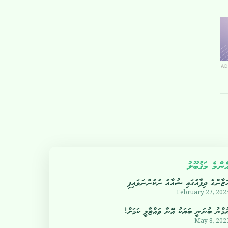
AD
ެންމެ މަޤުބޫލު
ަޒާންގެ ދިފާއުގައި ޝުއާއު ނުކުންނަވައިފި
February 27, 202
ުމްނު ބުނަނީ ބަޔަކު އޭނާ ވައްޓާލީ ކަމަށް!
May 8, 202