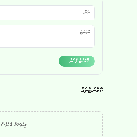
Alternative:
ކޮމެންޓް ފޮނުވާ
→
ކޮމެންޓްތައް
މިހާތަނަށް އެއްވެސް ކ