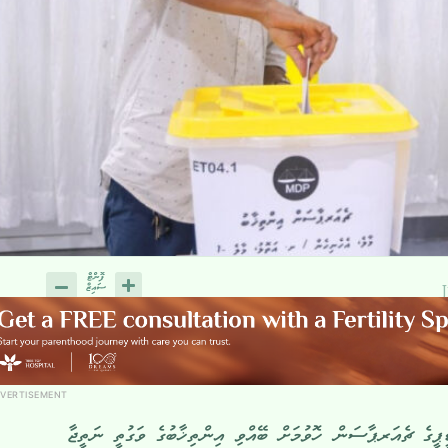
VERTISEMENT
ޑީޕީގެ ޗެއަރޕާސަން ހޮވުމަށް ބޭއްވި އިންތިޚާބުގެ ވަގުތީ ނަތީޖާ