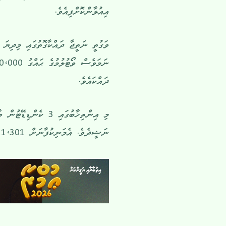
އިއުލާންކޮށްފިއެވެ.
ދައްކައެވެ.
މި އިންތިޚާބުގައި 3 
ނަޝީދެވެ. އެމަނިކުފާނަށް 21،301 ވޯޓު ލިބިވަޑައިގެންނެވިއެވެ.