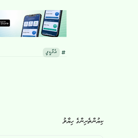
އެމްޑީޕީ
ކިޔުންތެރިންގެ ހިޔާލު