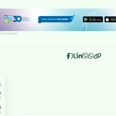
VERTISEMENT
އ
އ
5
ޔ
5