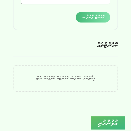
Alternative:
ކޮމެންޓް ފޮނުވާ
→
ކޮމެންޓްތައް
މިހާތަނަށް އެއްވެސް ކޮމެންޓެއް ކޮށްފައެއް ނެތް.
ގުޅުންހުރި