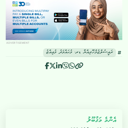
ADVERTISEMENT
ރައީސުލްޖުމްހޫރިއްޔާ ޑރ. މުޙައްމަދު މުޢިއްޒު
އެންމެ މަޤުބޫލު