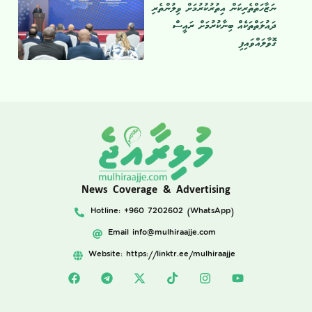
ނަޒާހަތްތެރިކަން އިތުރުކުރުމަށް ވިލުންތެރި
ދައުލަތްތަކެއް ބިނާކުރުމަށް ރައީސް
ގޮވާލައްވައިފި
News Coverage & Advertising
Hotline: +960 7202602 (WhatsApp)
Email
info@mulhiraajje.com
Website: https://linktr.ee/mulhiraajje