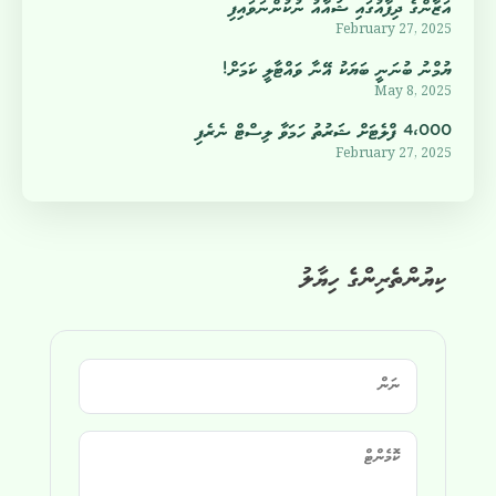
އަޒާންގެ ދިފާއުގައި ޝުއާއު ނުކުންނަވައިފި
February 27, 2025
ޔުމްނު ބުނަނީ ބަޔަކު އޭނާ ވައްޓާލީ ކަމަށް!
May 8, 2025
4،000 ފްލެޓަށް ޝަރުތު ހަމަވާ ލިސްޓް ނެރެފި
February 27, 2025
ކިޔުންތެރިންގެ ހިޔާލު