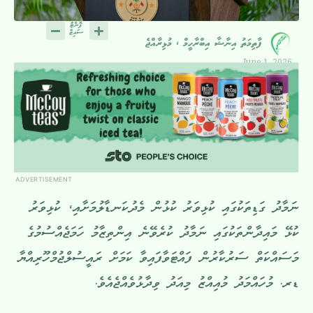
ފާތިމަތު އިނާޝާ އިބްރާހީމް ، މުޅިރާއްޖެ
June 1, 2026
ADVERTISEMENT
ނަމާދު ގަޑިތަކުގައި ކުޅިވަރު ކުޅުން މެދުކަނޑާލުމަށާއި، ކުޅިވަރު
ކުޅޭ މައިދާންތަކުގައި ނަމާދު ކުރެވޭނެ އިންތިޒާމު ހަމަޖެއްސުމުގެ
މަސައްކަތް ސަރުކާރުން ފައްޓަވާފައިވާ ކަމަށް ރައީސުލްޖުމްހޫރިއްޔާ
ޑރ. މުހައްމަދު މުއިއްޒު މިއަދު ވިދާޅުވެއްޖެއެވެ.