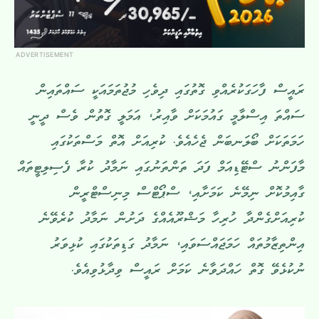
ADVERTISEMENT
ރައީސް ފާހަގަކުރެއްވި ގޮތުގައި ދިވެހި މުޖުތަމައަކީ ސައްތައިން
ސައްތަ އިސްލާމީ ގައުމަކަށް ވާއިރު، އަމަލީ ގޮތުން ވެސް ދީނީ
ހަމަތަކަށް ބޯލަނބަން ޖެހެއެވެ. ކުރިއަށް އޮތް މަސްތަކުގައި
މާފަންނު ސްޓޭޑިއަމް ފަދަ ތަންތަނުގައި ނަމާދު ކުރާ ފެސިލިޓީތައް
ގާއިމުކޮށް ނިމޭނެ ކަމަށާއި، ސްޕޯޓްސް މިނިސްޓްރީން
ކުރިއަށްގެންދާ ހުރިހާ މަޝްރޫއެއްގެ ދަށުން ނަމާދު ކުރެވޭނެ
އިންތިޒާމުތައް ހަމަޖައްސަވައި، ނަމާދު ގަޑިތަކުގައި ކުޅިވަރު
ނުކުޅެވޭ ގޮތް ހައްދަވާނެ ކަމަށް ރައީސް ވިދާޅުވިއެވެ.