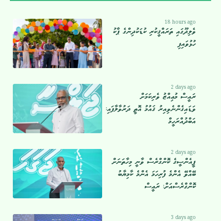
18 hours ago
ވެލިދޫގައި ތަރައްޤީކުރި ކުޑަކުދިންގެ ޕާކު
ހުޅުވައިފި
2 days ago
ރައީސް މުޢިއްޒު ވެރިކަމަށް
ވަޑައިގެންނެވިއިރު ޤައުމު އޮތީ ދަރުވާލާފައި:
އަބްދުއްރަހީމް
2 days ago
ޕީއެންސީގެ ކޮންގްރެސް ވާނީ މިހާތަނަށް
ބޭއްވޭ އެންމެ ފުރިހަމަ އެންމެ ކާމިޔާބު
ކޮންގްރެސްއަށް: ރައީސް
3 days ago