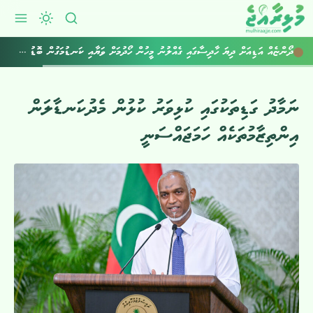
ދޯންޏެއް އަޑިއަށް ދިޔަ ހާދިސާގައި ގެއްލުނު މީހުން ހޯދުމަށް ވަޔާއި ކަނޑުމަގުން ބޮޑު ސަރަޙައްދެއް ބަލައިފި
ނަމާދު ގަޑިތަކުގައި ކުޅިވަރު ކުޅުން މެދުކަނޑާލަން
އިންތިޒާމުތަކެއް ހަމަޖައްސަނީ