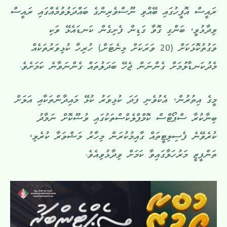
ރައީސް އޮފީހުގައި ބޭއްވި ނޫސްވެރިންގެ ބައްދަލުވުމެއްގައި ރައީސް
ވިދާޅުވީ، ބަންގި ގޮވާ ގަޑިން ފެށިގެން ކަނޑައެޅޭ ވަކި
ވަގުތުކޮޅަކަށް (20 ވަރަކަށް މިނެޓަށް) ހުރިހާ ކުޅިވަރުތަކެއް
މެދުކަނޑާލުމަށް ގެންނަން ޖެހޭ ބަދަލުތައް ގެންނަވާނެ ކަމަށެވެ.
މީގެ އިތުރުން، އެކުވެނި ފަދަ ކުޅިވަރު ކުޅޭ މައިދާންތަކާއި އަލަށް
ބިނާކުރާ ސްޕޯޓްސް ކޮމްޕްލެކްސްތަކުގައި ވުޟޫކޮށް ނަމާދު
ކުރެވޭނެ ފެސިލިޓީތައް ގާއިމުކުރަން މިހާރު މަޝްވަރާ ކުރެވި،
ތަންފީޒީ މަރުހަލާގައިވާ ކަމަށް ވިދާޅުވިއެވެ.