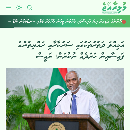
ދޯންޏެއް އަޑިއަށް ދިޔަ ހާދިސާގައި ގެއްލުނު މީހުން ހޯދުމަށް ވަޔާއި ކަނޑުމަގުން ބޮޑު ސަރަޙައްދެއް ބަލައިފި
އަމިއްލަ ދަތުރުތަކުގައި ސަރުކާރާއި ރައްޔިތުންގެ
ފައިސާއިން ހަރަދެއް ނުކުރަން: ރައީސް