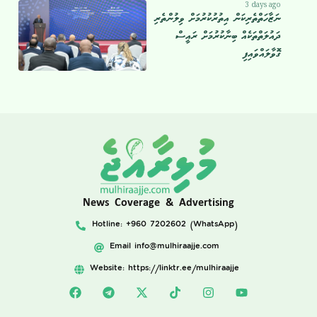
3 days ago
ނަޒާހަތްތެރިކަން އިތުރުކުރުމަށް ވިލުންތެރި
ދައުލަތްތަކެއް ބިނާކުރުމަށް ރައީސް
ގޮވާލައްވައިފި
News Coverage & Advertising
Hotline: +960 7202602 (WhatsApp)
Email
info@mulhiraajje.com
Website: https://linktr.ee/mulhiraajje