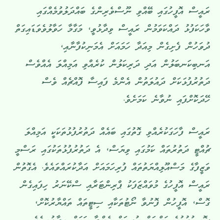
ރައީސް އޮފީހުގައި ބޭއްވި ނޫސްވެރިންގެ ބައްދަލުވުމެއްގައި
ވާހަކަފުޅު ދައްކަވަމުން ރައީސް ވިދާޅުވީ، މަގާމާ ހަވާލުވެވަޑައިގަތް
ދުވަހުން ފެށިގެން މިއަދާ ހަމައަށް އެމަނިކުފާނާއި،
އަނބިކަނބަލުން އަދި ދަރިކަލުން ކުރެއްވި އަމިއްލަ އެއްވެސް
ދަތުރުފުޅަކަށް ދައުލަތުން އެންމެ ފައިސާ ފޮއްޗެއް ވެސް
ހޭދަކޮށްފައި ނުވާނެ ކަމަށެވެ.
ރައީސް ފާހަގަކުރެއްވި ގޮތުގައި ބައެއް ދަތުރުފުޅުތަކަކީ އަމިއްލަ
ޗުއްޓީ ދަތުރުތައް ކަމުގައި ވިޔަސް، އެ ދަތުރުފުޅުތަކުގައި ރަސްމީ
ވަޒީފާގެ މަސްއޫލިއްޔަތުތައް ފުރިހަމައަށް އަދާކުރައްވައެވެ. އެގޮތުން
ރައީސް އޮފީހުގެ މުވައްޒަފަކު ޕްރިންޓަރާއި ސްކޭނަރު ހިފައިގެން
ގޮސް، އޮފީހުން ފޮނުވާ ނޯޓުތަކާއި ސިޓީތައް ތައްޔާރުކޮށް،