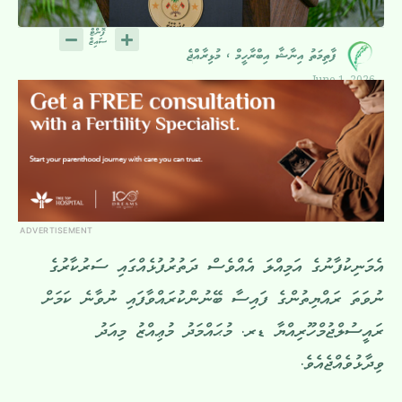
ފާތިމަތު އިނާޝާ އިބްރާހީމް ، މުޅިރާއްޖެ
June 1, 2026
ADVERTISEMENT
އެމަނިކުފާނުގެ އަމިއްލަ އެއްވެސް ދަތުރުފުޅެއްގައި ސަރުކާރުގެ
ނުވަތަ ރައްޔިތުންގެ ފައިސާ ބޭނުންކުރައްވާފައި ނުވާނެ ކަމަށް
ރައީސުލްޖުމްހޫރިއްޔާ ޑރ. މުޙައްމަދު މުޢިއްޒު މިއަދު
ވިދާޅުވެއްޖެއެވެ.