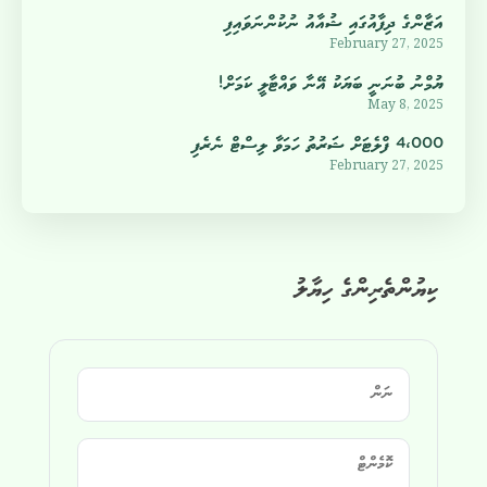
އަޒާންގެ ދިފާއުގައި ޝުއާއު ނުކުންނަވައިފި
February 27, 2025
ޔުމްނު ބުނަނީ ބަޔަކު އޭނާ ވައްޓާލީ ކަމަށް!
May 8, 2025
4،000 ފްލެޓަށް ޝަރުތު ހަމަވާ ލިސްޓް ނެރެފި
February 27, 2025
ކިޔުންތެރިންގެ ހިޔާލު