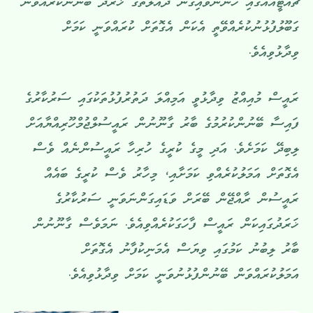
ޗުއްޓީއެއްގައި ހުންނަވައިގެން ދައުލަތުގެ ޚަރަދު ބޭނުންކުރައްވަން
ގަބޫލުފުޅުނުކުރެއްވޭތީ އެކަން އެގޮތަށް ކުރައްވަނީ ކަމަށް
ވިދާޅުވިއެވެ.
ރައީސް މުއިއްޒު ވިދާޅުވީ އަމިއްލަ ދަތުރުފުޅުތަކުގައި ސަރުކާރުގެ
ފައިސާ ބޭނުންކުރުމުގެ ބާރު ގާނޫނުން ރައީސުލްޖުމްހޫރިއްޔާއަށް
ލިބިދޭ ކަމަށެވެ. އަދި މީގެ ކުރީގެ ހުރިހާ ރައީސުންނެއް ވެސް
އެގޮތަށް އަމަލުކުރެއްވި ކަމަށާއި، މިހާރު ވެސް ކުރީގެ ބައެއް
ރައީސުން ރާއްޖޭން ބޭރަށް ވަޑައިގަންނަވަނީ ސަރުކާރުގެ
ޚަރަދުގައިކަން ރައީސް ފާހަގަކުރެއްވިއެވެ. ނަމަވެސް ގާނޫނުން
ބާރު ލިބުނު ކަމުގައި ވިޔަސް އެމަނިކުފާނު އެގޮތަށް
އަމަލުކުރައްވަން ބޭނުންފުޅުނުވަނީ ކަމަށް ވިދާޅުވިއެވެ.