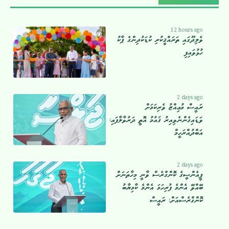
12 hours ago
ވެލިދޫގައި ތަރައްޤީކުރި ކުޑަކުދިންގެ ޕާކު
ހުޅުވައިފި
2 days ago
ރައީސް މުޢިއްޒު ވެރިކަމަށް
ވަޑައިގެންނެވިއިރު ޤައުމު އޮތީ ދަރުވާލާފައި:
އަބްދުއްރަހީމް
2 days ago
ޕީއެންސީގެ ކޮންގްރެސް ވާނީ މިހާތަނަށް
ބޭއްވޭ އެންމެ ފުރިހަމަ އެންމެ ކާމިޔާބު
ކޮންގްރެސްއަށް: ރައީސް