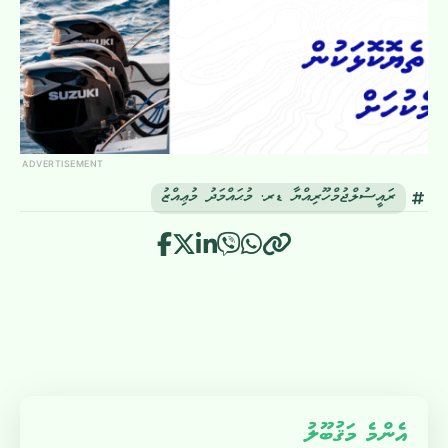
ADVERTISEMENT
ރައީސުލްޖުމްހޫރިއްޔާ ޑރ. މުޙައްމަދު މުޢިއްޒު
އެންމެ މަޤުބޫލު