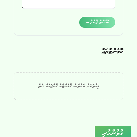
Alternative:
ކޮމެންޓް ފޮނުވާ
→
ކޮމެންޓްތައް
މިހާތަނަށް އެއްވެސް ކޮމެންޓެއް ކޮށްފައެއް ނެތް.
ގުޅުންހުރި