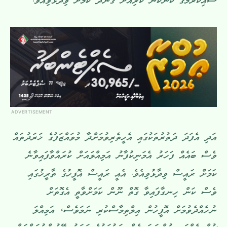
ސޮއިކުރުމުގެ ކަންކަން ކުރިއަށް ގެންދާ ކަމަށް ވިދާޅުވިއެވެ.
ADVERTISEMENT
އަދި އެފަދަ ދަތުރުތަކުގައި އެހީތެރިވުމަށްދާ މުވައްޒަފުގެ ޚަރަދުތައް
ވެސް ބައެއް ފަހަރު އެމަނިކުފާނު އަމިއްލައަށް ކުރައްވާފައިވާނެ
ކަމަށް ރައީސް ވިދާޅުވިއެވެ. އެއީ ރައީސް އޮފީހުގެ ތާރީޚުގައި
ވެސް ކަން ހިނގާފައިވާ ގޮތް ނޫން ކަމަށްވާތީ އެގޮތަށް
ނުހެއްދެވުމަށް އޮފީހުން އިލްތިމާސްކުރި ނަމަވެސް، އަމިއްލަ