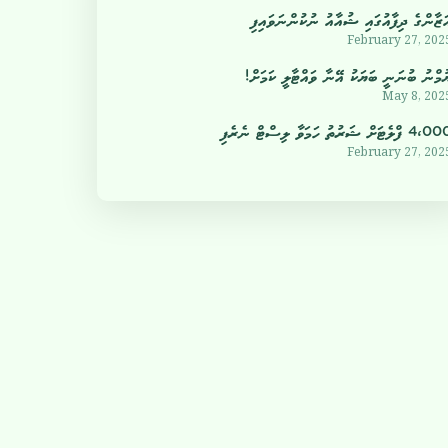
ަޒާންގެ ދިފާއުގައި ޝުއާއު ނުކުންނަވައިފި
February 27, 202
ުމްނު ބުނަނީ ބަޔަކު އޭނާ ވައްޓާލީ ކަމަށް!
May 8, 202
4 ފްލެޓަށް ޝަރުތު ހަމަވާ ލިސްޓް ނެރެފި
February 27, 202