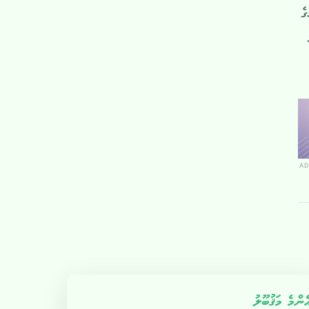
ެ
AD
ެންމެ މަޤުބޫލު