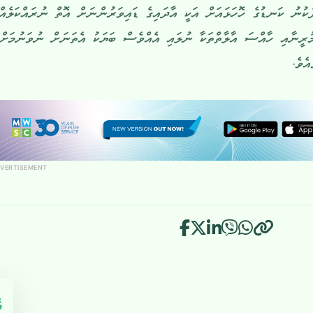
ުނު ކަނޑުގެ ހޮހަޅައަށް އަކީ އާދައިގެ ޑައިވަރުންނަށް އޮތް ނުރައްކަލެއްގ
މުރީނާއި ހާއްސަ އާލާތްތަކާ ނުލައި އެއްވެސް ބަޔަކު އެތަނަށް ނުވަނުމަށް
ެވެ.
VERTISEMENT
އ