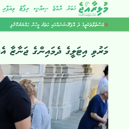
ޚަބަރު
ރާއްޖެ
ސިޔާސީ
ރިޕޯޓް
ވިޔަފާރި
އަހަރުގެ މިހާތަނަށް މަކަރާއި ހީލަތުން 11.5 މިލިއަން ރުފިޔާ ފޭރިގެންފި
މަސްތުވާތަކެތީގެ ދެ އޮޕަރޭޝަނެއްގައި ހަތަރު މީހުން ހައްޔަރުކޮށްފި
މަރުވި އިޓަލީގެ ދެމައިންގެ ޖަނާޒާ އެގަ