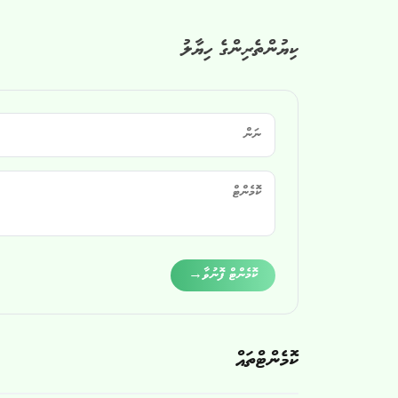
ކިޔުންތެރިންގެ ހިޔާލު
Alternative:
ކޮމެންޓް ފޮނުވާ
→
ކޮމެންޓްތައް