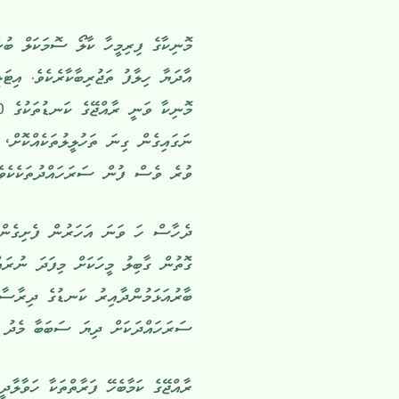
މޮނިކާގެ ފިރިމީހާ ކާލޯ ސޮމަކަލް ބު
ނަގައިގެން ގިނަ ތަހުލީލުތަކެއްކޮށް، ބ
ވުރެ ވެސް ފުން ސަރަހައްދުތަކެކެވެ
ގޮތުން ގާބިލު މީހަކަށް މިފަދަ ނުރައ
ބާރުއަޅަމުންދާއިރު ކަނޑުގެ ދިރާސާތަ
ސަރަހައްދަކަށް ދިޔަ ސަބަބާ މެދު ވ
ރާއްޖޭގެ ކަމާބެހޭ ފަރާތްތަކާ ހަވާލާދ