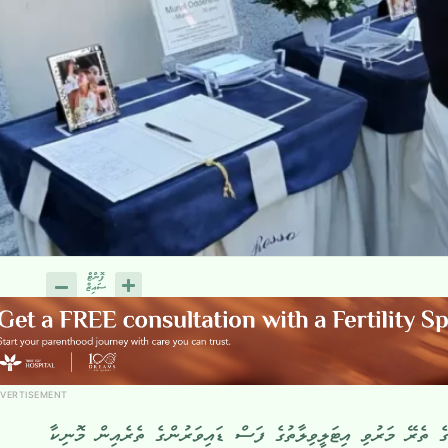
VERTISEMENT
ެ ތެރޭ މަރުވި އިޓަލީވިލާތުގެ ފަސް ޑައިވަރުންގެ ތެރެއިން މޮނިކާ