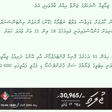
ޖިއޯޖިއާ ސޮމަކަލްގެ ޖަނާޒާ އިއްޔެ ބާއްވައިފި އެވެ.
ުން ހޯދުމަށް ޑައިވާސް އެލާޓް ނެޓްވޯކް (ޑޭން) ޔޫރަޕުން އިންޓަނޭޝަނަލް
ސާޗް އެންޑް ރިކަވަރީ މިޝަނެއް ކުރިއަށް ގެންގޮސްފައިވަނީ މެއިމަހުގެ 18 އިން 21 އަށް ޖުމުލަ ހަތަރު
އިޓަލީގެ ފަސް ޑައިވަރުންގެ ތެރޭގައި ހިމެނޭ 51 އަހަރުގެ މޮނިކާ މޮންޓެފަލްކޯން އާއި އޭނާގެ ދަރިފުޅު ޖިއޯޖި
ސޮމަކަލްގެ ޖަނާޒާ އިއްޔެ ބާއްވާފައިވަނީ އިޓަލީގެ ޖެނޯއާގެ ސަން ފްރެންޗެސްކޯ ޑި ޕެގްލީ ފައްޅީގައި ،000