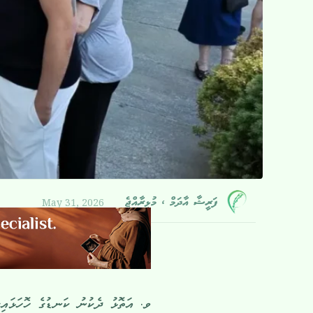
May 31, 2026
ފަރީޝާ އާދަމް ، މުޅިރާއްޖެ
ވ. އަތޮޅު ދެކުނު ކަނޑުގެ ހޮހަޅައިގ