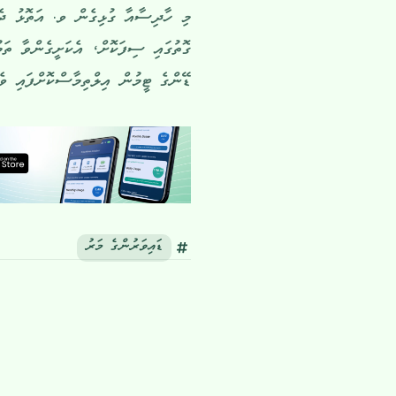
މި ހާދިސާއާ ގުޅިގެން ވ. އަތޮޅު ދެކ
ގޮތުގައި ސިފަކޮށް، އެކަށީގެންވާ ތަ
ޑޭންގެ ޓީމުން އިލްތިމާސްކޮށްފައި ވެއ
ޑައިވަރުންގެ މަރު