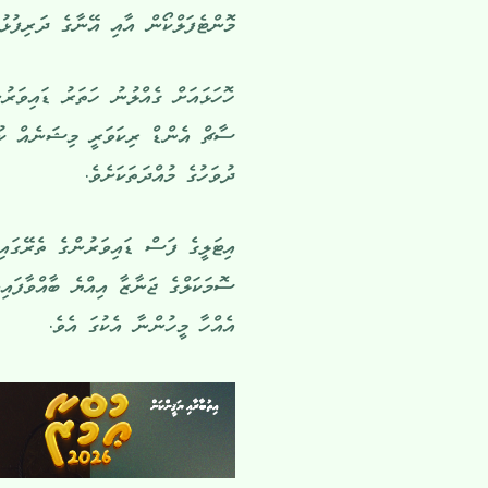
މޮންޓެފަލްކޯން އާއި އޭނާގެ ދަރިފުޅު 
ހޮހަޅައަށް ގެއްލުނު ހަތަރު ޑައިވަރ
ދުވަހުގެ މުއްދަތަކަށެވެ.
އެއްހާ މީހުންނާ އެކުގަ އެވެ.