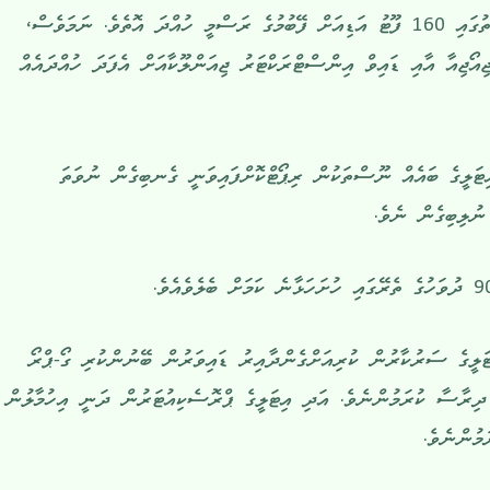
މޮނިކާ، މުރިއަލް އަދި ފެޑެރިކޯގެ އަތުގައި 160 ފޫޓު އަޑިއަށް ފޭބުމުގެ ރަސްމީ ހުއްދަ އޮތެވެ. ނަމަވެސް،
އޯޖިއާ އާއި ޑައިވް އިންސްޓްރަކްޓަރު ޖިއަންލޫކާއަށް އެފަދަ ހުއްދައެއް
ިޓަލީގެ ބައެއް ނޫސްތަކުން ރިޕޯޓްކޮށްފައިވަނީ ގެނބިގެން ނުވަތަ
ުލިބިގެން ނެވެ.
ޓަލީގެ ސަރުކާރުން ކުރިއަށްގެންދާއިރު ޑައިވަރުން ބޭނުންކުރި ގޯ-ޕްރޯ
ީ ދިރާސާ ކުރަމުންނެވެ. އަދި އިޓަލީގެ ޕްރޮސެކިއުޓަރުން ދަނީ އިހުމާލުން
ަމުންނެވެ.