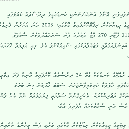
VERTISEMENT
ނެފައިވަނީ އޭނާގެ އަންހެނުންނަކީ ކަނޑުއަޑީގެ ދިރާސާތައް ކުރުމުގައި
އާދަޔާ ހިލާފު ތަޖުރިބާކާރެކެވެ. އިޓަލީގެ މީޑިއާތަކުން ރިޕޯޓްކޮށްފައިވާ ގޮތުގައި، 2003 ވަނަ އަހަރުން ފެ
މޮނިކާ ވަނީ ރާއްޖޭގެ ކަނޑުތަކުގެ 210 ފޫޓާއި 270 ފޫޓާ ދެމެދުގެ ފުން ސަރަހައްދުތަކުން ސާމްޕަލް
ައިނަލްއަގުވާމީ މަޖައްލާތަކުގައި ޝާއިއުކޮށްފަ އެވެ. މިއީ އަލިމަތާ ހޮހަޅައަ
.
ދެހާސް ހަ ވަނަ އަހަރުން ފެށިގެން ރާއްޖޭގެ ކަނޑުތަކާ ގުޅޭ 34 ދިރާސާއެއް ކޮށްފައިވާ މޮނިކާ ފަދަ އިލްމީ
ްކާތެރި ހާލަތަކާ ކުރިމަތިލާންޖެހުނު ސަބަބު ހޯދުމަށް ގިނަ ބަޔަކު
ކުގެ ތަޖުރިބާކާރަކު، އެކަށީގެންވާ ސަލާމަތީ ފިޔަވަޅުތައް ނާޅާ އެހާ ފުން
ެސް ވަނީ ސުވާލުތަކެއް އުފެދިފަ އެވެ.
ީ އިޓަލީގެ މީޑިއާތަކުން ރިޕޯޓުކުރާ ގޮތުގައި މަރުވި ފަސް މީހުންގެ ތެރެއިން