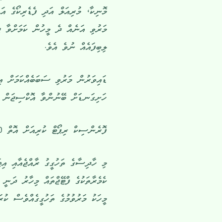
މަރުވި އަނެއް ދެ މީހުން ކަމަށްވާ ޖި
ލިބިފައެއް ނުވެ އެވެ.
ޑައިވަރުން މަރުވި ސަބަބެއްކަމަށް އ
ހަށިގަނޑަށް ބޭނުންވާ އޮކްސިޖަން ނ
ފޮރެންސިކް ރިޕޯޓް ކުރިއަށް އޮތް 90 ދުވަހުގެ ތެރޭގައި ހުށަހަޅާނެ ކަމަށް ބެލެވެއެވެ.
މި ހާދިސާގެ ތަހުގީގު ރާއްޖެއާއި އި
ކެމެރާތަކުގެ ފްޓޭޖްތައް މިހާރު ދަނ
މީހަކު މަރުވުމުގެ ތަހުގީގެއްވެސް ކުރ