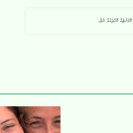
ޮމެންޓެއް ކޮށްފައެއް ނެތް.