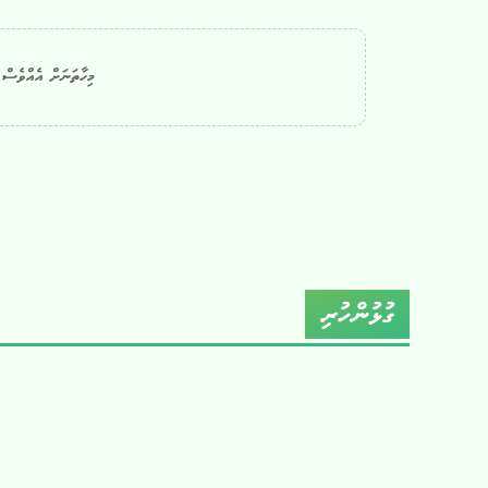
މިހާތަނަށް އެއްވެސް ކ
ގުޅުންހުރި