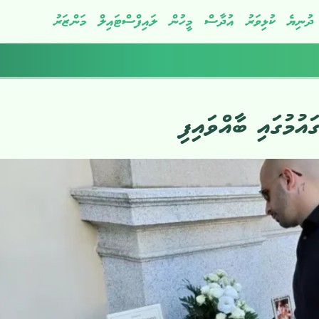
ދުނިޔެ
ކުޅިވަރު
އުދާސް
މީހުން
ލައިފްސްޓައިލް
މަންޒަރު
އުމުގައި ބާއްވައިފި