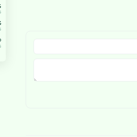
އ
5
ޔ
5
،000
5