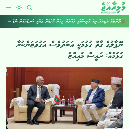
ދޯންޏެއް އަޑިއަށް ދިޔަ ހާދިސާގައި ގެއްލުނު މީހުން ހޯދުމަށް ވަޔާއި ކަނޑުމަގުން ބޮޑު ސަރަޙައްދެއް ބަލައިފި
ނޭޕާލުގެ ގާތް ގުޅުމަކީ އަބަދުވެސް އަގުވަޒަންކުރާ
ގުޅުމެއް: ރައީސް މުޢިއްޒު