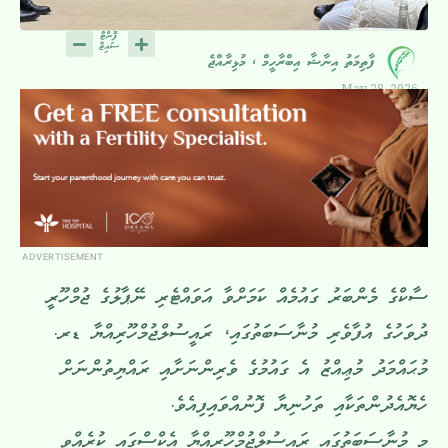
ފާތިމަތު އިނާޝާ އިބްރާހީމް ، މުޅިރާއްޖެ
May 28, 2026
ADVERTISEMENT
ސާކްގެ މެންބަރު ގައުމެއް ކަމަށްވާ އަވައްޓެރި ނޭޕާލުގެ ޖުމްހޫރީ
ދުވަހުގެ އުފާވެރި މުނާސަބަތުގައި، ރައީސުލްޖުމްހޫރިއްޔާ ޑރ.
މުޙައްމަދު މުޢިއްޒު އެ ގައުމުގެ ވެރިންނަށާއި ރައްޔިތުންނަށް
ހެޔޮއެދުންތަކާއި ތަހުނިޔާ ފޮނުއްވައިފިއެވެ.
މި މުނާސަބަތުގައި ރައީސުލްޖުމްހޫރިއްޔާ އެކްސްގައި ކުރެއްވި