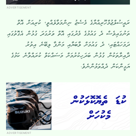
ADVERTISEMENT
ރައީސުލްޖުމްހޫރިއްޔާގެ މެސެޖު ނިންމަވާލެއްވީ، ކުރިއަށް އޮތް
ތަނުގައިވެސް ދެ ގައުމުގެ މެދުގައި އޮތް ވަރުގަދަ ގުޅުން އެގޮތުގައި
ދަމަހައްޓައި، ދެ ގައުމަށް ލާބަޔާއި މަންފާ ލިބޭނެ އިތުރު
ދާއިރާތަކުން ގުޅުން ބަދަހިކުރުމަށް މަސައްކަތް ކުރައްވާނެ ކަމުގެ
ޔަގީންކަން ދެއްވަމުންނެވެ.
ADVERTISEMENT