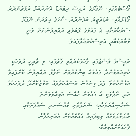
ޕޯސްޓެއްގައި، ނޭޕާލުގެ ރައީސް ރިޓަޔަޑް އޮނަރަބަލް ރަމްޗަންދްރަ
ޕޯޑެލްއާއި، ބޮޑުވަޒީރު ބަލެންދްރަ ޝާހުގެ އިތުރުން ނޭޕާލް
ސަރުކާރަށާއި އެ ގައުމުގެ ލޮބުވެތި ރައްޔިތުންނަށް ވަނީ
މުބާރަކުބާދީ އަރިސްކުރައްވާފައެވެ.
ރައީސްގެ މެސެޖުގައި ފާހަގަކުރެއްވި ގޮތުގައި، މި ތާރީހީ ދުވަހަކީ
ކުރިއަރަމުންދާ ގައުމެއް ބިނާކުރުމަށް ނޭޕާލު ރައްޔިތުން ކޮށްފައިވާ
އަގުނުކުރެވޭ ފަދަ ގިނަގުނަ މަސައްކަތްތައް ރަމްޒުކޮށްދޭ ދުވަހެކެވެ.
އަދި ނޭޕާލަކީ އެ ގައުމަށް ހާއްސަ އަމިއްލަވަންތަ
ޝަހުސިއްޔަތަކާއި، ޝަރަފުވެރި މުއްސަނދި ސަގާފަތަކާއި
އާދަކާދަތަކެއް ލިބިފައިވާ ގައުމެއްކަން އެމަނިކުފާނު
ފާހަގަކުރެއްވިއެވެ.