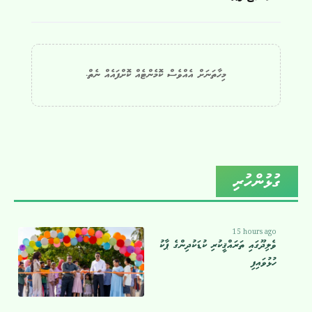
މިހާތަނަށް އެއްވެސް ކޮމެންޓެއް ކޮށްފައެއް ނެތް.
ގުޅުންހުރި
15 hours ago
ވެލިދޫގައި ތަރައްޤީކުރި ކުޑަކުދިންގެ ޕާކު
ހުޅުވައިފި