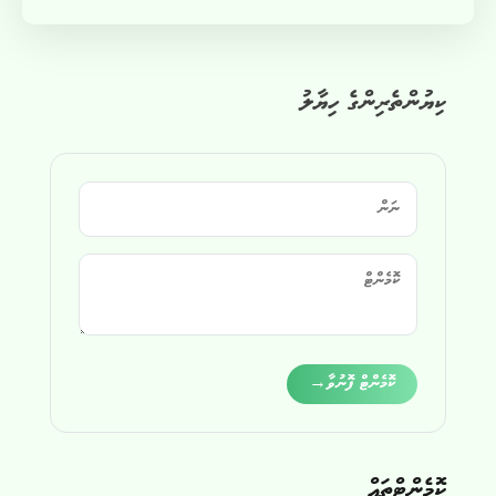
ކިޔުންތެރިންގެ ހިޔާލު
Alternative:
ކޮމެންޓް ފޮނުވާ
→
ކޮމެންޓްތައް