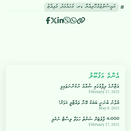
ރައީސުލްޖުމްހޫރިއްޔާ ޑރ. މުޙައްމަދު މުޢިއްޒު
އެންމެ މަޤުބޫލު
އަޒާންގެ ދިފާއުގައި ޝުއާއު ނުކުންނަވައިފި
February 27, 2025
ޔުމްނު ބުނަނީ ބަޔަކު އޭނާ ވައްޓާލީ ކަމަށް!
May 8, 2025
4،000 ފްލެޓަށް ޝަރުތު ހަމަވާ ލިސްޓް ނެރެފި
February 27, 2025