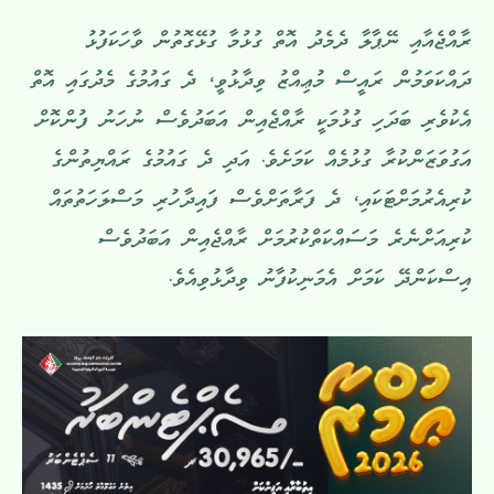
ރާއްޖެއާއި ނޭޕާލާ ދެމެދު އޮތް ގުޅުމާ ގުޅޭގޮތުން ވާހަކަފުޅު
ދައްކަވަމުން ރައީސް މުޢިއްޒު ވިދާޅުވީ، ދެ ގައުމުގެ މެދުގައި އޮތް
އެކުވެރި ބަދަހި ގުޅުމަކީ ރާއްޖެއިން އަބަދުވެސް ނުހަނު ފުންކޮށް
އަގުވަޒަންކުރާ ގުޅުމެއް ކަމަށެވެ. އަދި ދެ ގައުމުގެ ރައްޔިތުންގެ
ކުރިއެރުމަށްޓަކައި، ދެ ފަރާތަށްވެސް ފައިދާހުރި މަސްލަހަތުތައް
ކުރިއަށްނެރެ މަސައްކަތްކުރުމަށް ރާއްޖެއިން އަބަދުވެސް
އިސްކަންދޭ ކަމަށް އެމަނިކުފާނު ވިދާޅުވިއެވެ.