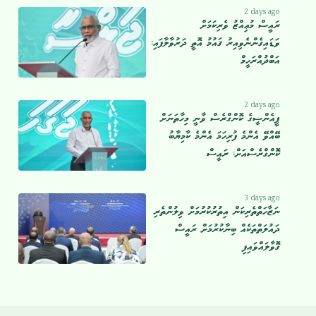
2 days ago
ރައީސް މުޢިއްޒު ވެރިކަމަށް
ވަޑައިގެންނެވިއިރު ޤައުމު އޮތީ ދަރުވާލާފައި:
އަބްދުއްރަހީމް
2 days ago
ޕީއެންސީގެ ކޮންގްރެސް ވާނީ މިހާތަނަށް
ބޭއްވޭ އެންމެ ފުރިހަމަ އެންމެ ކާމިޔާބު
ކޮންގްރެސްއަށް: ރައީސް
3 days ago
ނަޒާހަތްތެރިކަން އިތުރުކުރުމަށް ވިލުންތެރި
ދައުލަތްތަކެއް ބިނާކުރުމަށް ރައީސް
ގޮވާލައްވައިފި