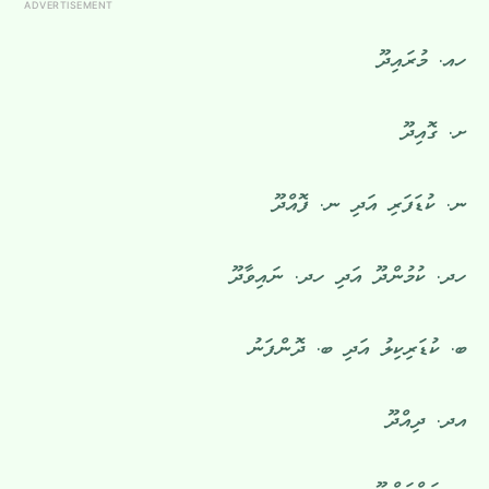
ADVERTISEMENT
ހއ. މުރައިދޫ
ށ. ގޮއިދޫ
ނ. ކުޑަފަރި އަދި ނ. ފޮއްދޫ
ހދ. ކުމުންދޫ އަދި ހދ. ނައިވާދޫ
ބ. ކުޑަރިކިލު އަދި ބ. ދޮންފަނު
އދ. ދިއްދޫ