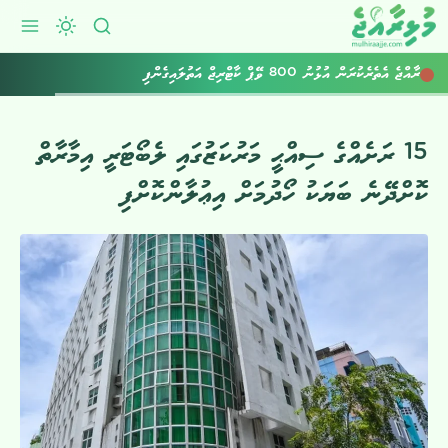
ރާއްޖެ އެތެރެކުރަން އުޅުނު 800 ވޭޕް ކާޓްރިޖް އަތުލައިގެންފި
15 ރަށެއްގެ ސިއްޙީ މަރުކަޒުގައި ލެބޯޓަރީ އިމާރާތް
ކޮށްދޭނެ ބަޔަކު ހޯދުމަށް އިޢުލާންކޮށްފި