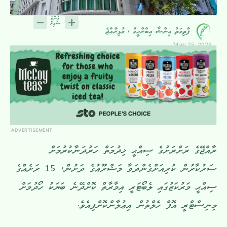
ފާތިމަތު އިނާޝާ އިބްރާހީމް ، މުޅިރާއްޖެ
May 25, 2026
ADVERTISEMENT
ރާއްޖޭގެ ރަށްރަށުގެ ސިއްޙީ ޚިދުމަތް ހަރުދަނާކުރުމަށް
ސަރުކާރުން ކުރިއަށްގެންދަވާ މަޝްރޫޢުގެ ދަށުން، 15 ރަށެއްގެ
ސިއްޙީ މަރުކަޒުގައި ލެބޯޓަރީ އިމާރާތް ކޮށްދޭނެ ބަޔަކު ހޯދުމަށް
މިނިސްޓްރީ އޮފް ހެލްތުން އިޢުލާންކޮށްފިއެވެ.