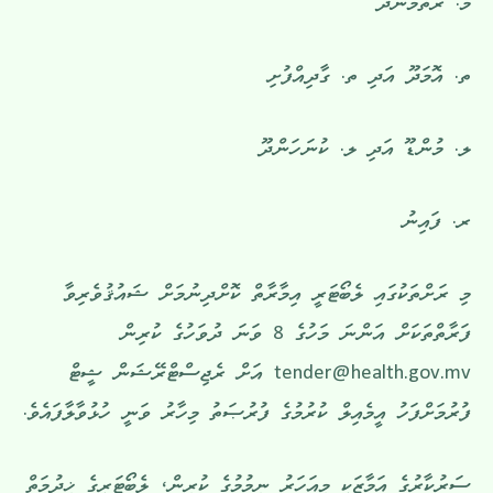
މ. ރަތްމަންދޫ
ތ. އޮމަދޫ އަދި ތ. ގާދިއްފުށި
ލ. މުންޑޫ އަދި ލ. ކުނަހަންދޫ
ރ. ފައިނު
މި ރަށްތަކުގައި ލެބޯޓަރީ އިމާރާތް ކޮށްދިނުމަށް ޝައުޤުވެރިވާ
ފަރާތްތަކަށް އަންނަ މަހުގެ 8 ވަނަ ދުވަހުގެ ކުރިން
tender@health.gov.mv
އަށް ރެޖިސްޓްރޭޝަން ޝީޓް
ފުރުމަށްފަހު އީމެއިލް ކުރުމުގެ ފުރުޞަތު މިހާރު ވަނީ ހުޅުވާލާފައެވެ.
ސަރުކާރުގެ އަމާޒަކީ މިއަހަރު ނިމުމުގެ ކުރިން، ލެބޯޓަރީގެ ޚިދުމަތް