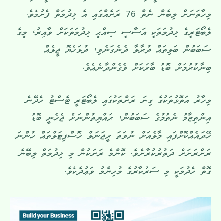
މިހާތަނަށް ލިބެން ނެތް 76 ރަށެއްގައި އެ ޚިދުމަތް ފެށުމެވެ.
ލެބޯޓަރީގެ ޚިދުމަތަކީ އަސާސީ ސިއްޙީ ޚިދުމަތަކަށް ވާއިރު، މީގެ
ސަބަބުން ބަލިތައް ދުރާލާ ދެނެގަނެވި، ދުޅަހެޔޮ ޖީލެއް
ބިނާކުރުމަށް ބޮޑު ބާރަކަށް ވެގެންދާނެއެވެ.
މިހާރު އަތޮޅުތަކުގެ ގިނަ ރަށްތަކުގައި ލެބޯޓަރީ ޓެސްޓު ހެދޭނެ
އިންތިޒާމު ނެތުމުގެ ސަބަބުން، ރައްޔިތުންނަށް ޖެހެނީ ބޮޑު
ހޭދައެއްކޮށްފައި މާލެއަށް ނުވަތަ ރީޖަނަލް ހޮސްޕިޓަލްތައް ހުންނަ
ރަށްރަށަށް ދަތުރުކުރާށެވެ. ކޮންމެ ރަށަކުން މި ޚިދުމަތް ލިބޭނެ
ގޮތް ހެދުމަކީ މި ސަރުކާރުގެ މުހިންމު ވަޢުދެކެވެ.