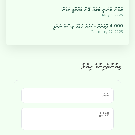
ޔުމްނު ބުނަނީ ބަޔަކު އޭނާ ވައްޓާލީ ކަމަށް!
May 8, 2025
4،000 ފްލެޓަށް ޝަރުތު ހަމަވާ ލިސްޓް ނެރެފި
February 27, 2025
ކިޔުންތެރިންގެ ހިޔާލު