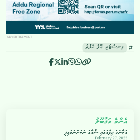
ADVERTISEMENT
މިނސްޓުރީ އޮފް ހެލްތު
އެންމެ މަޤުބޫލު
އަޒާންގެ ދިފާއުގައި ޝުއާއު ނުކުންނަވައިފި
February 27, 2025