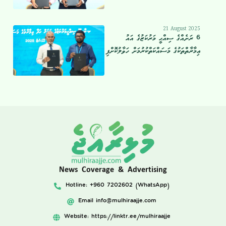
21 August 2025
6 ރަށެއްގެ ސިއްޙީ މަރުކަޒުގެ އައު
ޢިމާރާތްތަކުގެ މަސައްކަތްކުރުމަށް ހަވާލުކޮށްފި
News Coverage & Advertising
Hotline: +960 7202602 (WhatsApp)
Email
info@mulhiraajje.com
Website: https://linktr.ee/mulhiraajje