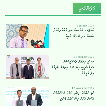
ގުޅުންހުރި
6 January 2026
ރާއްޖޭގައި ކެންސަރު ބަލި އާންމުވަމުންދާ
ސަބަބު އަދި ނޭނގޭ: ނާޒިމް
15 December 2025
ޞިއްޙީ ޚިދުމަތް ތަރައްޤީކުރަން
އައިއެސްޑީބީ އިން 6.2 މިލިޔަން ރުފިޔާގެ
ހިލޭ އެހީއެއް
12 November 2025
މުޅި ރާއްޖޭގެ ޞިއްޙީ ހާލަތު ދެނެގަތުމަށް
އަންނަ އަހަރު ދިރާސާއެއް ފަށަނީ