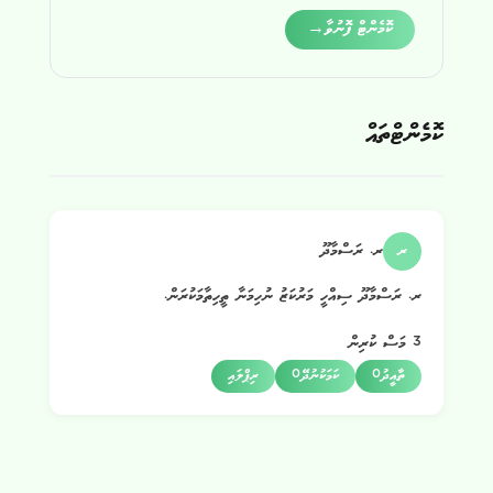
Alternative:
ކޮމެންޓް ފޮނުވާ
→
ކޮމެންޓްތައް
ރ
ރ. ރަސްމާދޫ
ރ. ރަސްމާދޫ ސިއްހީ މަރުކަޒު ނުހިމަނާ ތީހިތާމަކުރަން.
3 މަސް ކުރިން
ތާއީދު
0
ކަމަކުނުދޭ
0
ރިޕްލައި