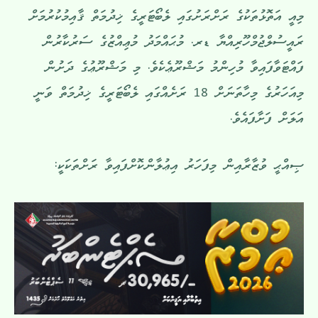
މިއީ އަތޮޅުތަކުގެ ރަށްރަށުގައި ލެބޯޓަރީގެ ޚިދުމަތް ޤާއިމުކުރުމަށް
ރައީސުލްޖުމްހޫރިއްޔާ ޑރ. މުޙައްމަދު މުޢިއްޒުގެ ސަރުކާރުން
ފައްޓަވާފައިވާ މުހިންމު މަޝްރޫޢެކެވެ. މި މަޝްރޫޢުގެ ދަށުން
މިއަހަރުގެ މިހާތަނަށް 18 ރަށެއްގައި ލެބޯޓަރީގެ ޚިދުމަތް ވަނީ
އަލަށް ފަށާފައެވެ.
ޞިއްޙީ ވުޒާރާއިން މިފަހަރު އިޢުލާންކޮށްފައިވާ ރަށްތަކަކީ: