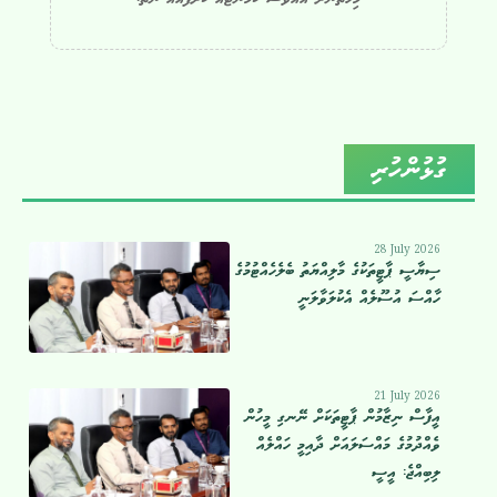
ގުޅުންހުރި
28 July 2026
ސިޔާސީ ޕާޓީތަކުގެ މާލިއްޔަތު ބެލެހެއްޓުމުގެ
ހާއްސަ އުސޫލެއް އެކުލަވާލަނީ
21 July 2026
އީފާސް ނިޒާމުން ޕާޓީތަކަށް ނޭނގި މީހުން
ވެއްދުމުގެ މައްސަލައަށް ދާއިމީ ހައްލެއް
ލިބިއްޖެ: އީސީ