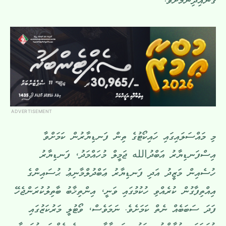
ގުނައިދިނުމަށެވެ.
ADVERTISEMENT
މި މައްސަލައިގައި ހައިކޯޓުގެ ތިން ފަނޑިޔާރުން ކަމަށްވާ
އިސްފަނޑިޔާރު އަބްދުالله ޖަމީލް މުހައްމަދު، ފަނޑިޔާރު
ހުސެއިން މަޒީދު އަދި ފަނޑިޔާރު ޢަބްދުލްމާނިޢު ޙުސައިންގެ
އިއްތިފާގުން ކުރެއްވި ހުކުމުގައި ވަނީ، އިންތިޚާބު ބާތިލުކުރަންޖެހޭ
ފަދަ ސަބަބެއް ނެތް ކަމަށެވެ. ނަމަވެސް، ވޯޓުލީ މަރުކަޒުގައި