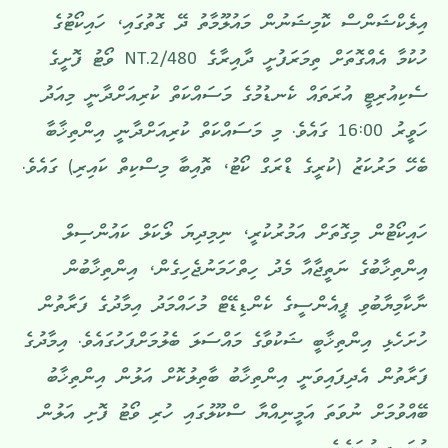
އިލެކްޝަންސް ކޮމިޝަނުން މައުލޫމާތު ދޭ ގޮތުގައި، ހައިކޯޓުގެ
ހުކުމާ އެއްގޮތަށް ތިމަރަފުށީ ދާއިރާގެ NT.2/480 ވޯޓު ފޮށީގެ
ސެކިއުރިޓީ އުރަތައް ކެނޑުމުގެ މަސައްކަތް ކުރިއަށްދާނީ މިއަދު
ހަވީރު 16:00 ގައެވެ. މި މަސައްކަތް ކުރިއަށްދާނީ އިންތިޚާބާ
ބެހޭ މަރުކަޒު (ކުރީގެ ޑްރަގް ކޯޓު، ތޮއިބާ މިސްކިތް ކައިރި) ގައެވެ.
ހައިކޯޓުން މިގޮތަށް އަމުރުކުރީ، ނިމިދިޔަ ލޯކަލް ކައުންސިލް
އިންތިޚާބުގެ ނަތީޖާއާ މެދު ހިތްހަމަނުޖެހިގެން، އިންތިޚާބުން
ނާކާމިޔާބުވި ޕީއެންސީގެ ކެންޑިޑޭޓް މުހައްމަދު އިމާދުގެ ފަރާތުން
ހުށަހެޅި އިންތިޚާބީ ޝަކުވާގެ މައްސަލަ ބެލުމަށްފަހުގައެވެ. އިމާދުގެ
ފަރާތުން އެދިފައިވަނީ އިންތިޚާބު ބާތިލުކޮށް އަލުން އިންތިޚާބު
ބޭއްވުމަށް ނުވަތަ އަމީނިއްޔާ ސްކޫލުގައި ހުރި ވޯޓު ފޮށި އަލުން