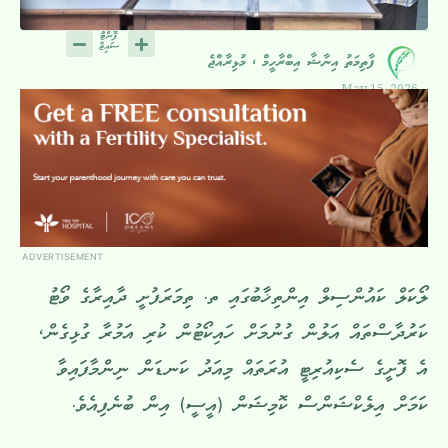
ފާތިމަތު އިނާޝާ އިބްރާހީމް ، މުޅިރާއްޖެ
May 15, 2026
ADVERTISEMENT
ލޯކަލް ކައުންސިލް އިންތިޚާބުގައި ތ. ތިމަރަފުށީ ދާއިރާގެ ވޯޓު
ކަރުދާސްތައް އަލުން ގުނުމަށް ހައިކޯޓުން ކުރި އަމުރާ ގުޅިގެން،
އެ ފޮށީގެ ސެކިއުރިޓީ އުރަތައް މިއަދު ކަނޑަން ނިންމާފައިވާ
ކަމަށް އިލެކްޝަންސް ކޮމިޝަން (އީސީ) އިން ބުނެފިއެވެ.