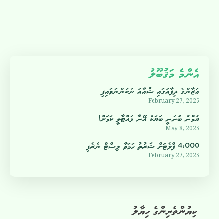
އެންމެ މަޤުބޫލު
އަޒާންގެ ދިފާއުގައި ޝުއާއު ނުކުންނަވައިފި
February 27, 2025
ޔުމްނު ބުނަނީ ބަޔަކު އޭނާ ވައްޓާލީ ކަމަށް!
May 8, 2025
4،000 ފްލެޓަށް ޝަރުތު ހަމަވާ ލިސްޓް ނެރެފި
February 27, 2025
ކިޔުންތެރިންގެ ހިޔާލު