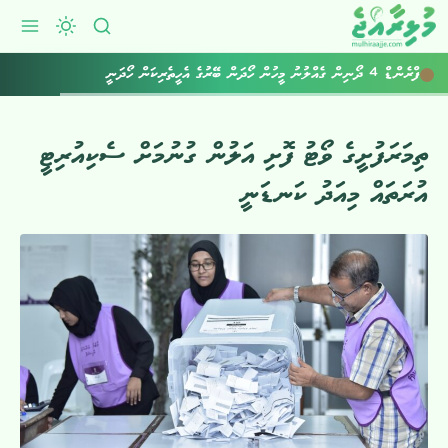
ފްރެންޑް 4 ދޯނިން ގެއްލުނު މީހުން ހޯދަން ބޭރުގެ އެހީތެރިކަން ހޯދަނީ
ތިމަރަފުށީގެ ވޯޓު ފޮށި އަލުން ގުނުމަށް ސެކިއުރިޓީ
އުރަތައް މިއަދު ކަނޑަނީ