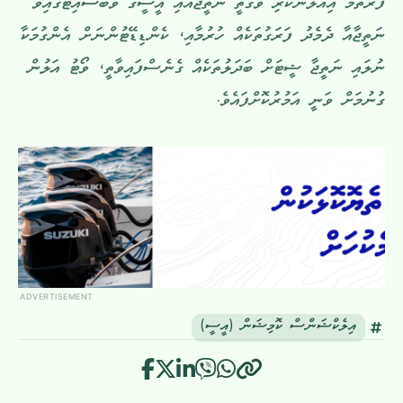
ފުރަތަމަ އިއުލާންކުރި ވަގުތީ ނަތީޖާއާއި އީސީގެ ވެބްސައިޓުގައިވާ
ނަތީޖާއާ ދެމެދު ފަރަގުތަކެއް ހުރުމާއި، ކެންޑިޑޭޓުންނަށް އެންގުމަކާ
ނުލައި ނަތީޖާ ޝީޓަށް ބަދަލުތަކެއް ގެނެސްފައިވާތީ، ވޯޓު އަލުން
ގުނުމަށް ވަނީ އަމުރުކޮށްފައެވެ.
ADVERTISEMENT
އިލެކްޝަންސް ކޮމިޝަން (އީސީ)