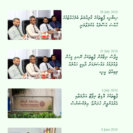
28 July 2026
ސިޔާސީ ޕާޓީތަކުގެ މާލިއްޔަތު ބެލެހެއްޓުމުގެ
ހާއްސަ އުސޫލެއް އެކުލަވާލަނީ
21 July 2026
އީފާސް ނިޒާމުން ޕާޓީތަކަށް ނޭނގި މީހުން
ވެއްދުމުގެ މައްސަލައަށް ދާއިމީ ހައްލެއް
ލިބިއްޖެ: އީސީ
6 July 2026
ޕާޓީތަކުގެ އޮޑިޓް ރިޕޯޓް އަދާލަތާއި
އެމްއެންޕީން ހުށަނާޅާ: އިލެކްޝަންސް
6 June 2026