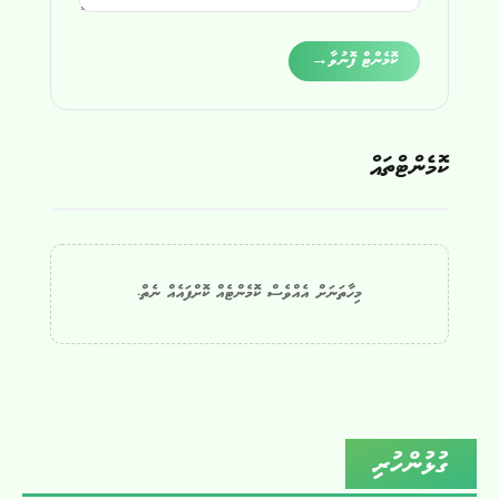
Alternative:
ކޮމެންޓް ފޮނުވާ
→
ކޮމެންޓްތައް
މިހާތަނަށް އެއްވެސް ކޮމެންޓެއް ކޮށްފައެއް ނެތް.
ގުޅުންހުރި