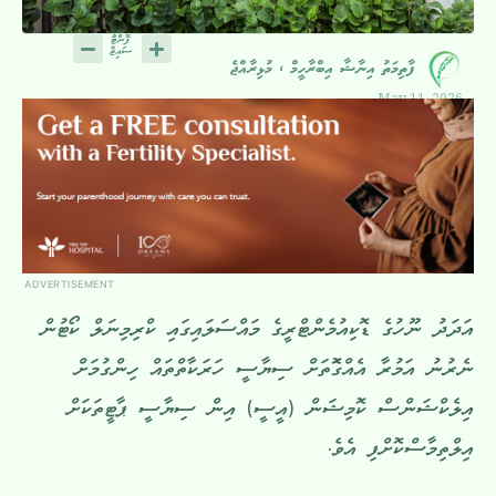
ފާތިމަތު އިނާޝާ އިބްރާހީމް ، މުޅިރާއްޖެ
May 11, 2026
ADVERTISEMENT
އަދަދު ނޫހުގެ ޑޮކިއުމެންޓްރީގެ މައްސަލައިގައި ކްރިމިނަލް ކޯޓުން
ނެރުނު އަމުރާ އެއްގޮަތަށް ސިޔާސީ ހަރަކާތްތައް ހިންގުމަށް
އިލެކްޝަންސް ކޮމިޝަން (އީސީ) އިން ސިޔާސީ ޕާޓީތަކަށް
އިލްތިމާސްކޮށްފި އެވެ.