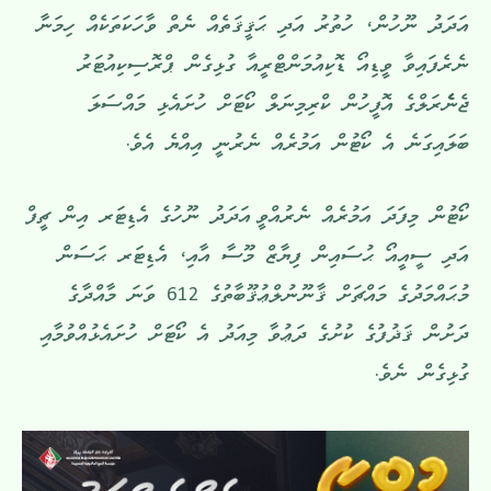
އަދަދު ނޫހުން، ހުތުރު އަދި ޙަޤީޤަތެއް ނެތް ވާހަކަތަކެއް ހިމަނާ
ނެރެފައިވާ ވީޑިއޯ ޑޮކިއުމަންޓްރީއާ ގުޅިގެން ޕްރޮސިކިއުޓަރު
ޖެނެެެރަލްގެ އޮފީހުން ކްރިމިނަލް ކޯޓަށް ހުށައެޅި މައްސަލަ
ބަލައިގަނެ އެ ކޯޓުން އަމުރެއް ނެރުނީ އިއްޔެ އެވެ.
ކޯޓުން މިފަދަ އަމުރެއް ނެރުއްވީ އަދަދު ނޫހުގެ އެޑިޓަރ އިން ޗީފް
އަދި ސީއީއޯ ޙުސައިން ފިޔާޒް މޫސާ އާއި، އެޑިޓަރ ޙަސަން
މުޙައްމަދުގެ މައްޗަށް ޤާނޫނުލްޢުޤޫބާތުގެ 612 ވަނަ މާއްދާގެ
ދަށުން ޤަޛުފުގެ ކުށުގެ ދަޢުވާ މިއަދު އެ ކޯޓަށް ހުށައެޅުއްވުމާއި
ގުޅިގެން ނެވެ.