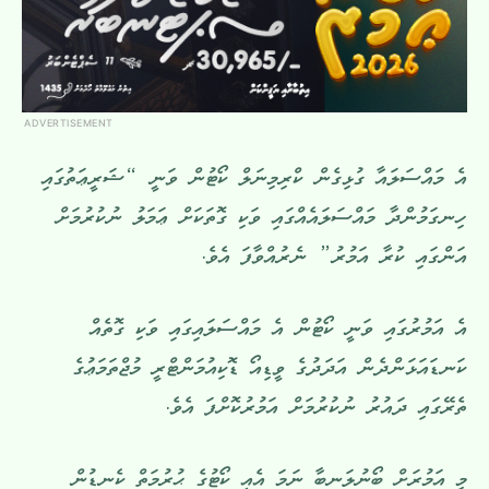
ADVERTISEMENT
އެ މައްސަލައާ ގުޅިގެން ކްރިމިނަލް ކޯޓުން ވަނީ “ޝަރީޢަތުގައި
ހިނގަމުންދާ މައްސަލައެއްގައި ވަކި ގޮތަކަށް ޢަމަލު ނުކުރުމަށް
އަންގައި ކުރާ އަމުރު” ނެރުއްވާފަ އެވެ.
އެ އަމުރުގައި ވަނީ ކޯޓުން އެ މައްސަލައިގައި ވަކި ގޮތެއް
ކަނޑައަޅަންދެން އަދަދުގެ ވީޑިއޯ ޑޮކިއުމަންޓްރީ މުޖްތަމަޢުގެ
ތެރޭގައި ދައުރު ނުކުރުމަށް އަމުރުކޮށްފަ އެވެ.
މި އަމުރަށް ބޯނުލަނބާ ނަމަ އެއީ ކޯޓުގެ ޙުރުމަތް ކެނޑުން