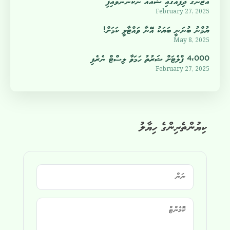
އަޒާންގެ ދިފާއުގައި ޝުއާއު ނުކުންނަވައިފި
February 27, 2025
ޔުމްނު ބުނަނީ ބަޔަކު އޭނާ ވައްޓާލީ ކަމަށް!
May 8, 2025
4،000 ފްލެޓަށް ޝަރުތު ހަމަވާ ލިސްޓް ނެރެފި
February 27, 2025
ކިޔުންތެރިންގެ ހިޔާލު