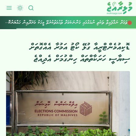
ވަގަށް ނަގާފައިވާ ތަކެތި ނުއަގުގައި ގަންނަކަމަށް ތުހުމަތުކުރެވޭ މީހަކު މަރަދޫއިން ހައްޔަރުކޮށްފި
ޑޮކިއުމެންޓްރީއާ ގުޅޭ ކޯޓު އަމުރާ އެއްގޮތަށް
ސިޔާސީ ހަރަކާތްތައް ހިންގުމަށް އެދިއްޖެ