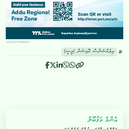
ADVERTISEMENT
އިލެކްޝަންސް ކޮމިޝަން (އީސީ)
އެންމެ މަޤުބޫލު