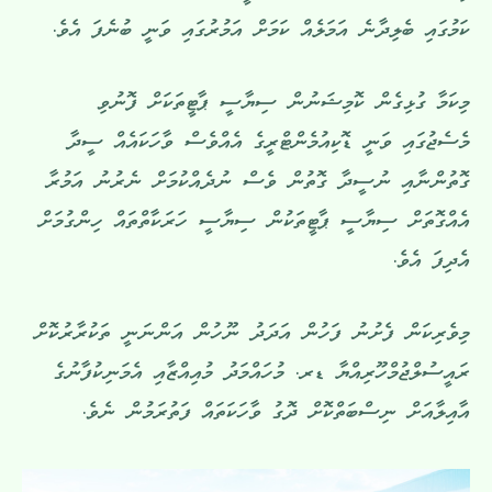
ކަމުގައި ބެލިދާނެ އަމަލެއް ކަމަށް އަމުރުގައި ވަނީ ބުނެފަ އެވެ.
މިކަމާ ގުޅިގެން ކޮމިޝަނުން ސިޔާސީ ޕާޓީތަކަށް ފޮނުވި
މެސެޖުގައި ވަނީ ޑޮކިއުމެންޓްރީގެ އެއްވެސް ވާހަކައެއް ސީދާ
ގޮތުންނާއި ނުސީދާ ގޮތުން ވެސް ނުދެއްކުމަށް ނެރުނު އަމުރާ
އެއްގޮތަށް ސިޔާސީ ޕާޓީތަކުން ސިޔާސީ ހަރަކާތްތައް ހިންގުމަށް
އެދިފަ އެވެ.
މިވެރިކަން ފެށުނު ފަހުން އަދަދު ނޫހުން އަންނަނީ ތަކުރާރުކޮށް
ރައީސުލްޖުމްހޫރިއްޔާ ޑރ. މުހައްމަދު މުއިއްޒާއި އެމަނިކުފާނުގެ
އާއިލާއަށް ނިސްބަތްކޮށް ދޮގު ވާހަކަތައް ފަތުރަމުން ނެވެ.